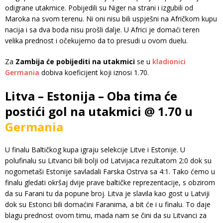
odigrane utakmice. Pobijedili su Niger na strani i izgubili od
Maroka na svom terenu. Ni oni nisu bili uspješni na Afričkom kupu
nacija i sa dva boda nisu prošli dalje. U Africi je domaći teren
velika prednost i očekujemo da to presudi u ovom duelu.
Za
Zambija će pobijediti na utakmici
se u
kladionici
Germania
dobiva koeficijent koji iznosi 1.70.
Litva – Estonija – Oba tima će
postići gol na utakmici @ 1.70 u
Germania
U finalu Baltičkog kupa igraju selekcije Litve i Estonije. U
polufinalu su Litvanci bili bolji od Latvijaca rezultatom 2:0 dok su
nogometaši Estonije savladali Farska Ostrva sa 4:1. Tako ćemo u
finalu gledati okršaj dvije prave baltičke reprezentacije, s obzirom
da su Farani tu da popune broj. Litva je slavila kao gost u Latviji
dok su Estonci bili domaćini Faranima, a bit će i u finalu. To daje
blagu prednost ovom timu, mada nam se čini da su Litvanci za