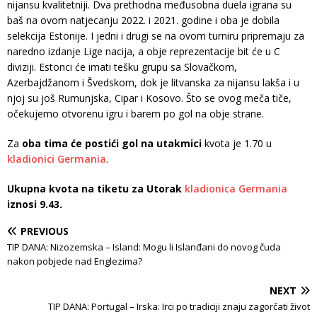
nijansu kvalitetniji. Dva prethodna međusobna duela igrana su
baš na ovom natjecanju 2022. i 2021. godine i oba je dobila
selekcija Estonije. I jedni i drugi se na ovom turniru pripremaju za
naredno izdanje Lige nacija, a obje reprezentacije bit će u C
diviziji. Estonci će imati tešku grupu sa Slovačkom,
Azerbajdžanom i Švedskom, dok je litvanska za nijansu lakša i u
njoj su još Rumunjska, Cipar i Kosovo. Što se ovog meča tiče,
očekujemo otvorenu igru i barem po gol na obje strane.
Za
oba tima će postići gol na utakmici
kvota je 1.70 u
kladionici Germania
.
Ukupna kvota na tiketu za Utorak
kladionica Germania
iznosi 9.43.
PREVIOUS
TIP DANA: Nizozemska – Island: Mogu li Islanđani do novog čuda
nakon pobjede nad Englezima?
NEXT
TIP DANA: Portugal – Irska: Irci po tradiciji znaju zagorčati život