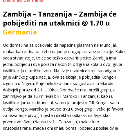
kladionici Germania
.
Zambija – Tanzanija – Zambija će
pobijediti na utakmici @ 1.70 u
Germania
Od domaćina se očekivalo da napadne plasman na Mundijal,
makar kao jedna od četiri najbolje drugoplasirane selekcije. Kako
sada stvari stoje, to će se teško ostvariti pošto Zambija ima
jednu pobjedu i dva poraza nakon tri odigrana kola u ovoj grupi
kvalifikacija u afričkoj zoni. Na dvije utakmice koje su odigrane
prije Afričkog kupa nacija, ova selekcija je pobijedila Kongo i
izgubila u Nigeru. Prije nekoliko dana su gostovali u Maroku i
doživjeli poraz od 2:1. U Obali Slonovače nisu prošli grupu, a
zanimljivo je da su im rivali bili i Maroko i Tanzanija, kao i u
kvalifikacijama za Mundijal, samo je umjesto DR Konga, sada
ovdje Kongo. Maroko je poveo trku u ovoj grupi i veliki je favorit
za osvajanje prvog mjesta i direktan odlazak na Svjetsko
prvenstvo. Svoju šansu traži i Tanzanija, makar kao
drugoplasirana, mada i oni imaju poraz i pobjedu poslije dvije