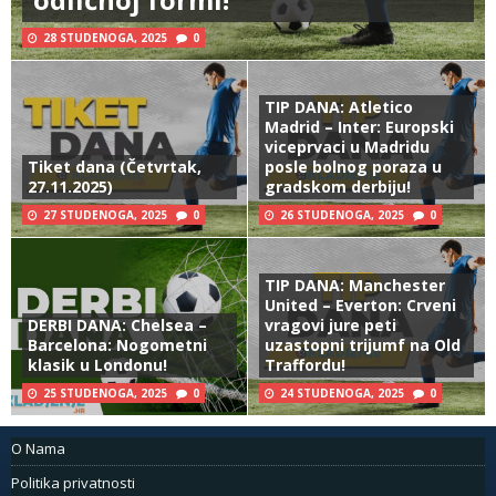
28 STUDENOGA, 2025
0
TIP DANA: Atletico
Madrid – Inter: Europski
viceprvaci u Madridu
Tiket dana (Četvrtak,
posle bolnog poraza u
27.11.2025)
gradskom derbiju!
27 STUDENOGA, 2025
0
26 STUDENOGA, 2025
0
TIP DANA: Manchester
United – Everton: Crveni
DERBI DANA: Chelsea –
vragovi jure peti
Barcelona: Nogometni
uzastopni trijumf na Old
klasik u Londonu!
Traffordu!
25 STUDENOGA, 2025
0
24 STUDENOGA, 2025
0
O Nama
Politika privatnosti