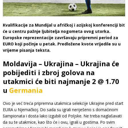
Kvalifikacije za Mundijal u afričkoj i azijskoj konferenciji bit
će u centru pažnje ljubitelja nogometa ovog utorka.
Europske reprezentacije završavaju pripremni period za
EURO koji počinje u petak. Predložene kvote vrijedile su u
vrijeme pisanja teksta.
Moldavija – Ukrajina – Ukrajina će
pobijediti i zbroj golova na
utakmici će biti najmanje 2 @ 1.70
u
Germania
Ovo je već treća pripremna utakmica selekcije Ukrajine pred start
EURA u Njemačkoj. Do sada su igrali neriješeno s domaćinom
šampionata i dosta lako izgubili od Poljske. Ne treba naglašavati
da su te utakmice, kao što će i ovu, igrali u gostima. Po svim