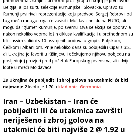
parametrima Ukrajinci bi morali proći grupu u kojoj je prvi favorit
Belgija, a još su tu selekcije Rumunjske i Slovačke. Upravo su
Rumunji prvi rivali reprezentacije koju predvodi Sergej Rebrov i od
tog meča mnogo toga će zavisiti. Moldavci ne idu na EURO, ali
mogu da “glume” Rumunje, po svemu. Ova selekcija se oporavila
nakon nekoliko veoma loših ciklusa kvalifikacija i u prethodnom su
bili sasvim solidni s 10 osvojenih bodova u grupi s Poljskom,
Češkom i Albanijom. Prije nekoliko dana su pobijedili i Cipar s 3:2,
ali Ukrajina je favorit u Kišinjevu i očekujemo njihovu pobjedu na
posljednjoj provjeri pred početak Europskog prvenstva, ali i dvije
lopte u mreži Moldavaca.
Za
Ukrajina će pobijediti i zbroj golova na utakmici će biti
najmanje 2
kvota je 1.70 u
kladionici Germania
.
Iran – Uzbekistan – Iran će
pobijediti ili će utakmica završiti
neriješeno i zbroj golova na
utakmici će biti najviše 2 @ 1.92 u