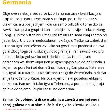
Germania
Obje ove selekcije već su se izborile za nastavak kvalifikacija u
azijskoj zoni. Iran i Uzbekistan su sakupili po 13 bodova iz 5
utakmica, a u posljednjem kolu će samo odlučiti o tome tko će
završiti kao prvi u grupi. U konkurenciji s ove dvije selekcije Hong
Kong i Turkmenistan nisu imali što tražiti i za sada imaju samo po
jedan bod. U prvom međusobnom okršaju u Taškentu Uzbekistan
i Iran su igrali neriješeno 2:2, iako su gosti imali prednost od dva
gola. Zbog toga će, u slučaju novog remija, Iran završiti kao prvi
jer ima i bolju gol razliku od Uzbekistanaca. Na nedavno
održanom Azijskom kupu Iran je igrao sjajno sve do polufinala u
kojem su poraženi od domaćina, i kasnijeg šampiona, Katara sa
3:2. Igrali su u Kataru i Uzbekistanci i stigli do četvrtfinala, a dželat
im je također bio Katar. Ne očekujemo neku posebno efikasnu
utakmicu, Iran uvijek tako igra u Teheranu, a pored malog broja
golova dodajemo i duplu šansu na domaćina.
Za
Iran će pobijediti ili će utakmica završiti neriješeno i
zbroj golova na utakmici će biti najviše 2
kvota je 1.92 u