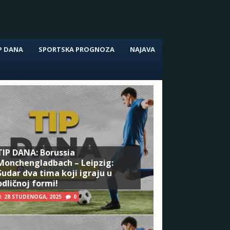
P DANA
SPORTSKA PROGNOZA
NAJAVA
TIP DANA: Borussia
Monchengladbach – Leipzig:
Sudar dva tima koji igraju u
odličnoj formi!
28 STUDENOGA, 2025
0