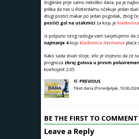
Engleske prije samo nekoliko dana, pa je najb
prilika da nas u Rotterdamu očekuje jedan duel 
drugi postići makar po jedan pogodak, zbog č
postići gol na utakmici
za koju je
kladionic
Iz potpuno istog razloga vam savjetujemo da o
najmanje 4
koju
kladionica Germania
plaća 
Kako sada stvari stoje, vrlo je izvjesno da će n
prognoza
zbroj golova u prvom poluvremenu
koeficijent 2.05.
PREVIOUS
Tiket dana (Ponedjeljak, 10.06.2024
BE THE FIRST TO COMMENT
Leave a Reply