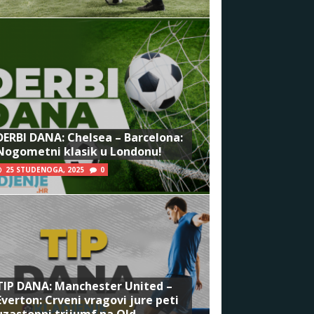
DERBI DANA: Chelsea – Barcelona:
Nogometni klasik u Londonu!
25 STUDENOGA, 2025
0
TIP DANA: Manchester United –
Everton: Crveni vragovi jure peti
uzastopni trijumf na Old