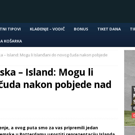
TNI TIPOVI
KLAĐENJE – VODIČ
BONUS
TIKET DANA
TI
NA KOŠARKA
a – Island: Mogu li Islanđani do novog čuda nakon pobjede
ka – Island: Mogu li
 čuda nakon pobjede nad
enje, a ovog puta smo za vas pripremili jedan
ozemske u Rotterdamu ugostiti reprezentaciju Islanda,