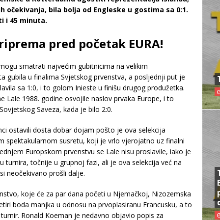
h očekivanja, bila bolja od Engleske u gostima sa 0:1.
i i 45 minuta.
priprema pred početak EURA!
 mogu smatrati najvećim gubitnicima na velikim
ta gubila u finalima Svjetskog prvenstva, a posljednji put je
lavila sa 1:0, i to golom Inieste u finišu drugog produžetka.
 Lale 1988. godine osvojile naslov prvaka Europe, i to
Sovjetskog Saveza, kada je bilo 2:0.
i ostavili dosta dobar dojam pošto je ova selekcija
m spektakularnom susretu, koji je vrlo vjerojatno uz finalni
sljednjem Europskom prvenstvu se Lale nisu proslavile, iako je
turnira, točnije u grupnoj fazi, ali je ova selekcija već na
si neočekivano prošli dalje.
venstvo, koje će za par dana početi u Njemačkoj, Nizozemska
 četiri boda manjka u odnosu na prvoplasiranu Francusku, a to
i turnir. Ronald Koeman je nedavno objavio popis za