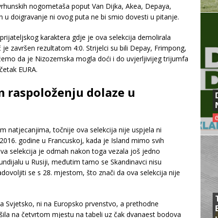
o vrhunskih nogometaša poput Van Dijka, Akea, Depaya,
u doigravanje ni ovog puta ne bi smio dovesti u pitanje.
rijateljskog karaktera gdje je ova selekcija demolirala
je završen rezultatom 4:0. Strijelci su bili Depay, Frimpong,
žemo da je Nizozemska mogla doći i do uvjerljivijeg trijumfa
očetak EURA.
om raspoloženju dolaze u
m natjecanjima, točnije ova selekcija nije uspjela ni
e 2016. godine u Francuskoj, kada je Island mimo svih
Ova selekcija je odmah nakon toga vezala još jedno
undijalu u Rusiji, međutim tamo se Skandinavci nisu
adovoljiti se s 28. mjestom, što znači da ova selekcija nije
na Svjetsko, ni na Europsko prvenstvo, a prethodne
vršila na četvrtom mjestu na tabeli uz čak dvanaest bodova