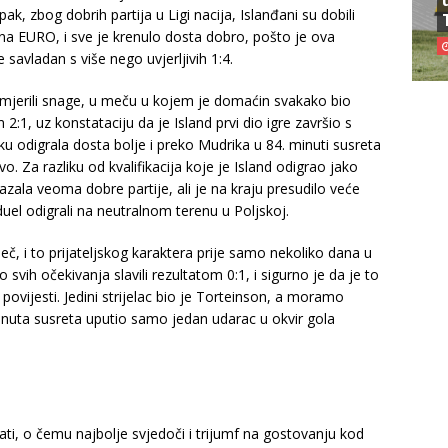
, zbog dobrih partija u Ligi nacija, Islanđani su dobili
 EURO, i sve je krenulo dosta dobro, pošto je ova
je savladan s više nego uvjerljivih 1:4.
dmjerili snage, u meču u kojem je domaćin svakako bio
 2:1, uz konstataciju da je Island prvi dio igre završio s
u odigrala dosta bolje i preko Mudrika u 84. minuti susreta
Za razliku od kvalifikacija koje je Island odigrao jako
azala veoma dobre partije, ali je na kraju presudilo veće
duel odigrali na neutralnom terenu u Poljskoj.
č, i to prijateljskog karaktera prije samo nekoliko dana u
vih očekivanja slavili rezultatom 0:1, i sigurno je da je to
povijesti. Jedini strijelac bio je Torteinson, a moramo
nuta susreta uputio samo jedan udarac u okvir gola
ti, o čemu najbolje svjedoči i trijumf na gostovanju kod