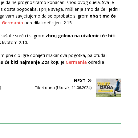
olje da ne prognoziramo konačan ishod ovog duela. Sva je
s dosta pogodaka, i prije svega, mišljenja smo da će i jedni i
ega vam savjetujemo da se oprobate s igrom
oba tima će
a Germania
odredila koeficijent 2.15.
kušate sreću i s igrom
zbroj golova na utakmici će biti
s kvotom 2.10.
am prvi dio igre donijeti makar dva pogotka, pa otuda i
 će biti najmanje 2
za koju je
Germania
odredila
NEXT
)
Tiket dana (Utorak, 11.06.2024)