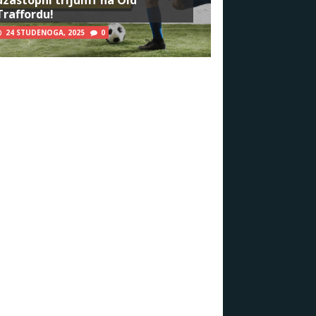
Traffordu!
24 STUDENOGA, 2025
0