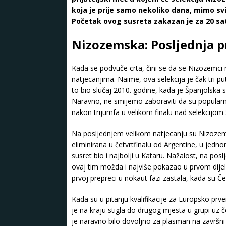
koja je prije samo nekoliko dana, mimo svi
Početak ovog susreta zakazan je za 20 sat
Nizozemska: Posljednja 
Kada se podvuče crta, čini se da se Nizozemci
natjecanjima. Naime, ova selekcija je čak tri pu
to bio slučaj 2010. godine, kada je Španjolska s
Naravno, ne smijemo zaboraviti da su popularne
nakon trijumfa u velikom finalu nad selekcijom 
Na posljednjem velikom natjecanju su Nizozemc
eliminirana u četvrtfinalu od Argentine, u jedno
susret bio i najbolji u Kataru. Nažalost, na po
ovaj tim možda i najviše pokazao u prvom dijelu 
prvoj prepreci u nokaut fazi zastala, kada su Če
Kada su u pitanju kvalifikacije za Europsko pr
je na kraju stigla do drugog mjesta u grupi uz
je naravno bilo dovoljno za plasman na završn