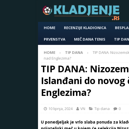
HOME
RECENZIJE KLADIONICA
BESPLA
PRVENSTVA
MEČ DANA TENIS
TIP DA
HOME
TIP DANA
TIP DANA: Nizozemsk
nad Englezima?
TIP DANA: Nizozems
Islanđani do novog
Englezima?
10 lipnja, 2024
VN
Tip dana
0
U ponedjeljak je vrlo slaba ponuda za klađ
prijateljski meč u kojem će selekcija Niz