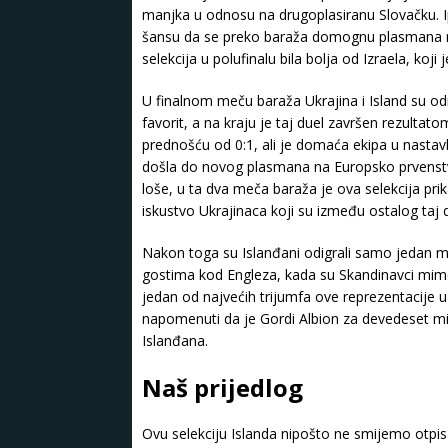
manjka u odnosu na drugoplasiranu Slovačku. Ipak
šansu da se preko baraža domognu plasmana na
selekcija u polufinalu bila bolja od Izraela, koji 
U finalnom meču baraža Ukrajina i Island su o
favorit, a na kraju je taj duel završen rezultatom
prednošću od 0:1, ali je domaća ekipa u nastavk
došla do novog plasmana na Europsko prvenstvo. 
loše, u ta dva meča baraža je ova selekcija prik
iskustvo Ukrajinaca koji su između ostalog taj 
Nakon toga su Islanđani odigrali samo jedan me
gostima kod Engleza, kada su Skandinavci mimo s
jedan od najvećih trijumfa ove reprezentacije u 
napomenuti da je Gordi Albion za devedeset mi
Islanđana.
Naš prijedlog
Ovu selekciju Islanda nipošto ne smijemo otpisa