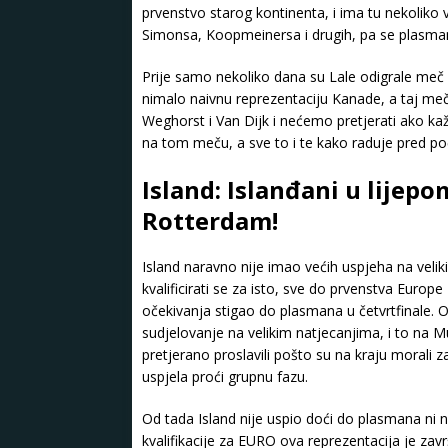
prvenstvo starog kontinenta, i ima tu nekolik
Simonsa, Koopmeinersa i drugih, pa se plasman 
Prije samo nekoliko dana su Lale odigrale meč p
nimalo naivnu reprezentaciju Kanade, a taj meč 
Weghorst i Van Dijk i nećemo pretjerati ako ka
na tom meču, a sve to i te kako raduje pred p
Island: Islanđani u lijep
Rotterdam!
Island naravno nije imao većih uspjeha na veliki
kvalificirati se za isto, sve do prvenstva Europ
očekivanja stigao do plasmana u četvrtfinale. 
sudjelovanje na velikim natjecanjima, i to na M
pretjerano proslavili pošto su na kraju morali z
uspjela proći grupnu fazu.
Od tada Island nije uspio doći do plasmana ni 
kvalifikacije za EURO ova reprezentacija je za