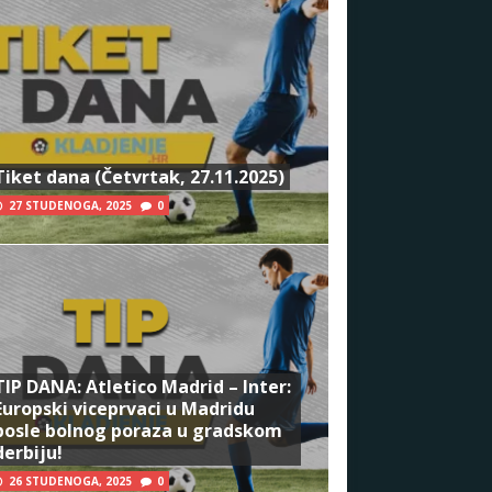
Tiket dana (Četvrtak, 27.11.2025)
27 STUDENOGA, 2025
0
TIP DANA: Atletico Madrid – Inter:
Europski viceprvaci u Madridu
posle bolnog poraza u gradskom
derbiju!
26 STUDENOGA, 2025
0