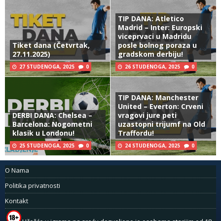
TIP DANA: Atletico
Madrid – Inter: Europski
viceprvaci u Madridu
Tiket dana (Četvrtak,
posle bolnog poraza u
27.11.2025)
gradskom derbiju!
27 STUDENOGA, 2025
0
26 STUDENOGA, 2025
0
TIP DANA: Manchester
United – Everton: Crveni
DERBI DANA: Chelsea –
vragovi jure peti
Barcelona: Nogometni
uzastopni trijumf na Old
klasik u Londonu!
Traffordu!
25 STUDENOGA, 2025
0
24 STUDENOGA, 2025
0
O Nama
Politika privatnosti
Kontakt