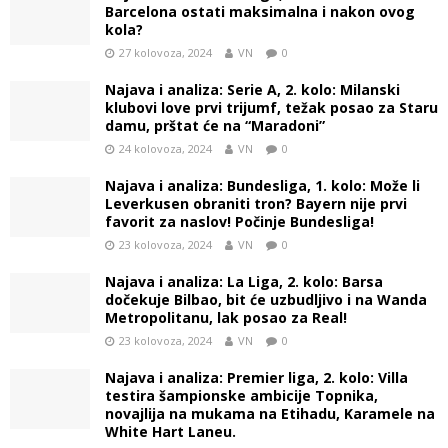
Barcelona ostati maksimalna i nakon ovog
kola?
27 kolovoza, 2024
VN
0
Najava i analiza: Serie A, 2. kolo: Milanski
klubovi love prvi trijumf, težak posao za Staru
damu, prštat će na “Maradoni”
24 kolovoza, 2024
VN
0
Najava i analiza: Bundesliga, 1. kolo: Može li
Leverkusen obraniti tron? Bayern nije prvi
favorit za naslov! Počinje Bundesliga!
23 kolovoza, 2024
VN
0
Najava i analiza: La Liga, 2. kolo: Barsa
dočekuje Bilbao, bit će uzbudljivo i na Wanda
Metropolitanu, lak posao za Real!
23 kolovoza, 2024
VN
0
Najava i analiza: Premier liga, 2. kolo: Villa
testira šampionske ambicije Topnika,
novajlija na mukama na Etihadu, Karamele na
White Hart Laneu.