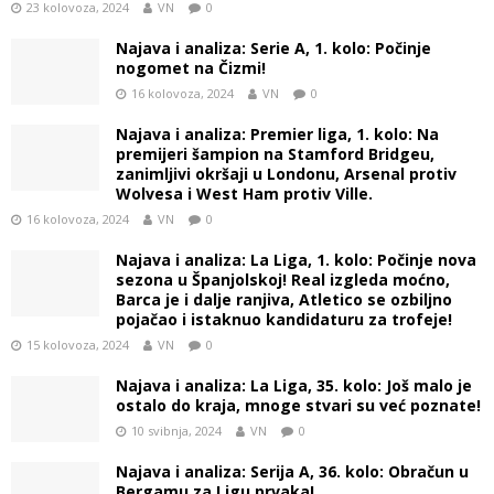
23 kolovoza, 2024
VN
0
Najava i analiza: Serie A, 1. kolo: Počinje
nogomet na Čizmi!
16 kolovoza, 2024
VN
0
Najava i analiza: Premier liga, 1. kolo: Na
premijeri šampion na Stamford Bridgeu,
zanimljivi okršaji u Londonu, Arsenal protiv
Wolvesa i West Ham protiv Ville.
16 kolovoza, 2024
VN
0
Najava i analiza: La Liga, 1. kolo: Počinje nova
sezona u Španjolskoj! Real izgleda moćno,
Barca je i dalje ranjiva, Atletico se ozbiljno
pojačao i istaknuo kandidaturu za trofeje!
15 kolovoza, 2024
VN
0
Najava i analiza: La Liga, 35. kolo: Još malo je
ostalo do kraja, mnoge stvari su već poznate!
10 svibnja, 2024
VN
0
Najava i analiza: Serija A, 36. kolo: Obračun u
Bergamu za Ligu prvaka!