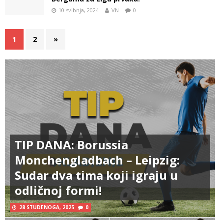
10 svibnja, 2024
VN
0
1
2
»
TIP DANA: Borussia
Monchengladbach – Leipzig:
Sudar dva tima koji igraju u
odličnoj formi!
28 STUDENOGA, 2025
0