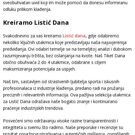
sveobuhvatan uvid koji im može pomoći da donesu informiranu
odluku prilikom klađenja.
Kreiramo Listić Dana
Svakodnevno za vas kreiramo
Listić dana
, gdje odabiremo
nekoliko ključnih utakmica koje predstavljaju naša najuvjerenija
predviđanja. Ovi odabiri temelje se na temeljitoj analizi i dubokom
razumijevanju tržišta, bez oslanjanja na kvote. Naš Tiket Dana
obično obuhvaća 2 do 4 utakmice, odabrane s ciljem
maksimiziranja potencijala za uspjeh.
Naš tim, sastavljen od strastvenih ljubitelja sporta i iskusnih
profesionalaca iz industrije klađenja, predano radi na pružanju
preciznih i relevantnih informacija. Ova pažljiva selekcija utakmica
za Listić Dana odražava naše bogato znanje i kontinuirano
praćenje industrijskih trendova.
Posvećeni smo održavanju visoke razine transparentnosti i
integriteta u svemu što radimo. Naše preporuke i recenzije su
rezultat opsežnog istraživanja i autentičnih mišljenja, osmišljenih