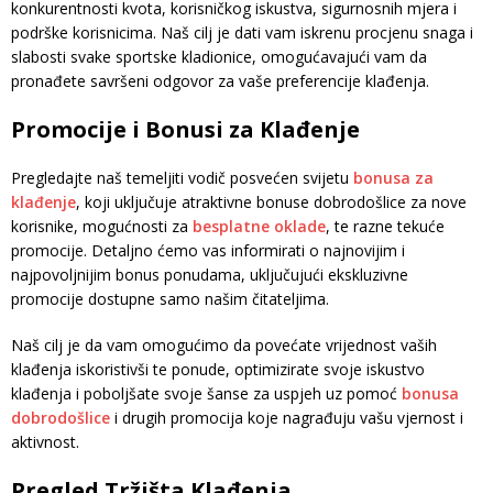
konkurentnosti kvota, korisničkog iskustva, sigurnosnih mjera i
podrške korisnicima. Naš cilj je dati vam iskrenu procjenu snaga i
slabosti svake sportske kladionice, omogućavajući vam da
pronađete savršeni odgovor za vaše preferencije klađenja.
Promocije i Bonusi za Klađenje
Pregledajte naš temeljiti vodič posvećen svijetu
bonusa za
klađenje
, koji uključuje atraktivne bonuse dobrodošlice za nove
korisnike, mogućnosti za
besplatne oklade
, te razne tekuće
promocije. Detaljno ćemo vas informirati o najnovijim i
najpovoljnijim bonus ponudama, uključujući ekskluzivne
promocije dostupne samo našim čitateljima.
Naš cilj je da vam omogućimo da povećate vrijednost vaših
klađenja iskoristivši te ponude, optimizirate svoje iskustvo
klađenja i poboljšate svoje šanse za uspjeh uz pomoć
bonusa
dobrodošlice
i drugih promocija koje nagrađuju vašu vjernost i
aktivnost.
Pregled Tržišta Klađenja