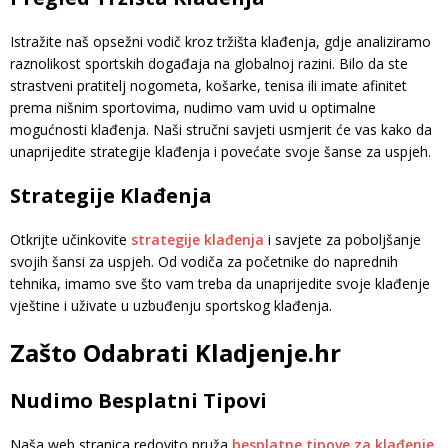
Istražite naš opsežni vodič kroz tržišta klađenja, gdje analiziramo
raznolikost sportskih događaja na globalnoj razini. Bilo da ste
strastveni pratitelj nogometa, košarke, tenisa ili imate afinitet
prema nišnim sportovima, nudimo vam uvid u optimalne
mogućnosti klađenja. Naši stručni savjeti usmjerit će vas kako da
unaprijedite strategije klađenja i povećate svoje šanse za uspjeh.
Strategije Klađenja
Otkrijte učinkovite
strategije klađenja
i savjete za poboljšanje
svojih šansi za uspjeh. Od vodiča za početnike do naprednih
tehnika, imamo sve što vam treba da unaprijedite svoje klađenje
vještine i uživate u uzbuđenju sportskog klađenja.
Zašto Odabrati Kladjenje.hr
Nudimo Besplatni Tipovi
Naša web stranica redovito pruža
besplatne tipove za klađenje