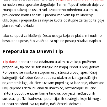
za nadolazeće sportske događaje. Termin “tipovi” odmah daje do
znanja o kakvoj se usluzi radi. Izaberemo određenu utakmicu,
provedemo kratku analizu i predložimo vam tip za klađenje,
uključujući i preporuke za najviše kvote dostupne za taj tip te gdje
plasirati vašu okladu.
Iako su tipovi za klađenje često usluga koja se plaća, mi nudimo
besplatne tipove, što znači da za njih ne postoji nikakva naplata.
Preporuka za Dnevni Tip
Tip dana
odnosi se na odabranu utakmicu za koju pružamo
preporuku, tipično se fokusirajući na krajnji ishod ili broj golova.
Ponosimo se visokom stopom uspješnosti u ovoj specifičnoj
kategoriji. Naš izbor često pada na utakmice iz najprestižnijih
nogometnih liga, ali i šire. Uz sam prijedlog za klađenje, obavezno
uključujemo i detaljnu analizu utakmice, razmatrajući ključne
faktore poput trenutne forme timova, povijesti međusobnih
susreta, igračkih kadrova, i potencijalnih strategija koje bi mogle
utjecati na ishod. Na taj način, naši čitatelji dobivaju