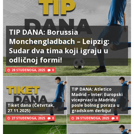
TIP DANA: Borussia
Monchengladbach – Leipzig:
Sudar dva tima koji igraju u
odličnoj formi!
28 STUDENOGA, 2025
0
TIP DANA: Atletico
Madrid – Inter: Europski
viceprvaci u Madridu
Tiket dana (Četvrtak,
posle bolnog poraza u
27.11.2025)
gradskom derbiju!
27 STUDENOGA, 2025
0
26 STUDENOGA, 2025
0