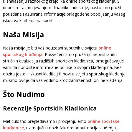
u snalaženju raznolikog krajolika online sportskog klađenja. S
dubokim razumijevanjem dinamike industrije, nastojimo pružiti
pouzdane i ažurirane informacije prilagođene poboljšanju vašeg
iskustva klađenja na sport.
Naša Misija
Naša misija je biti vaš pouzdani suputnik u svijetu
online
sportskog klađenja
. Posvećeni smo pružanju nepristranih i
stručnih evaluacija različitih sportskih kladionica, omogućavajući
vam da donosite informirane odluke o svojim klađenjima. Bez
obzira jeste li iskusni kladitelj ili novi u svijetu sportskog klađenja,
mi smo ovdje da vas vodimo kroz zamršenosti online klađenja.
Što Nudimo
Recenzije Sportskih Kladionica
Meticulozno pregledavamo i procjenjujemo
online sportske
kladionice
, uzimajući u obzir faktore poput opcija klađenja,