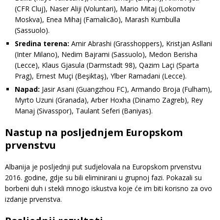
(CFR Cluj), Naser Aliji (Voluntari), Mario Mitaj (Lokomotiv
Moskva), Enea Mihaj (Famalicão), Marash Kumbulla
(Sassuolo).
Sredina terena:
Amir Abrashi (Grasshoppers), Kristjan Asllani
(Inter Milano), Nedim Bajrami (Sassuolo), Medon Berisha
(Lecce), Klaus Gjasula (Darmstadt 98), Qazim Laçi (Sparta
Prag), Ernest Muçi (Beşiktaş), Ylber Ramadani (Lecce).
Napad:
Jasir Asani (Guangzhou FC), Armando Broja (Fulham),
Myrto Uzuni (Granada), Arber Hoxha (Dinamo Zagreb), Rey
Manaj (Sivasspor), Taulant Seferi (Baniyas).
Nastup na posljednjem Europskom
prvenstvu
Albanija je posljednji put sudjelovala na Europskom prvenstvu
2016. godine, gdje su bili eliminirani u grupnoj fazi. Pokazali su
borbeni duh i stekli mnogo iskustva koje će im biti korisno za ovo
izdanje prvenstva.