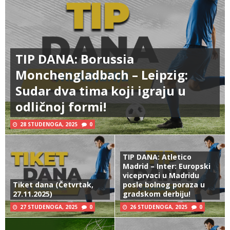
TIP DANA: Borussia
Monchengladbach – Leipzig:
Sudar dva tima koji igraju u
odličnoj formi!
28 STUDENOGA, 2025
0
TIP DANA: Atletico
Madrid – Inter: Europski
viceprvaci u Madridu
Tiket dana (Četvrtak,
posle bolnog poraza u
27.11.2025)
gradskom derbiju!
27 STUDENOGA, 2025
0
26 STUDENOGA, 2025
0