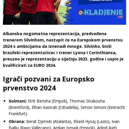
Albanska nogometna reprezentacija, predvođena
trenerom Silvinhom, nastupit će na Europskom prvenstvu
2024 s ambicijama da iznenadi mnoge. Silvinho, bivši
brazilski reprezentativac i trener Lyona i Corinthiansa,
preuzeo je reprezentaciju u siječnju 2023. godine i uspio je
kvalificirati za EURO 2024.
Igrači pozvani za Europsko
prvenstvo 2024
Golmani:
Etrit Berisha (Empoli), Thomas Strakosha
(Brentford), Elhan Kastrati (Cittadella), Simon Simoni (Eintracht
Frankfurt).
Obrana:
Berat Djimsiti (Atalanta), Elseid Hysaj (Lazio), Ivan
Balliu (Rayo Vallecano), Ardian Ismajli (Empoli), Arlind Ajeti