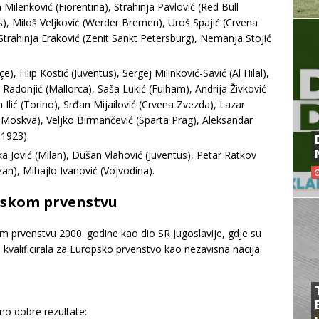
Milenković (Fiorentina), Strahinja Pavlović (Red Bull
s), Miloš Veljković (Werder Bremen), Uroš Spajić (Crvena
trahinja Eraković (Zenit Sankt Petersburg), Nemanja Stojić
 Filip Kostić (Juventus), Sergej Milinković-Savić (Al Hilal),
donjić (Mallorca), Saša Lukić (Fulham), Andrija Živković
 Ilić (Torino), Srđan Mijailović (Crvena Zvezda), Lazar
 Moskva), Veljko Birmančević (Sparta Prag), Aleksandar
 1923).
ka Jović (Milan), Dušan Vlahović (Juventus), Petar Ratkov
an), Mihajlo Ivanović (Vojvodina).
pskom prvenstvu
om prvenstvu 2000. godine kao dio SR Jugoslavije, gdje su
ija kvalificirala za Europsko prvenstvo kao nezavisna nacija.
vno dobre rezultate: