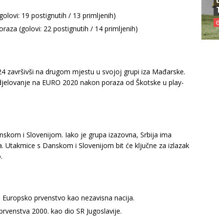
olovi: 19 postignutih / 13 primljenih)
oraza (golovi: 22 postignutih / 14 primljenih)
024 završivši na drugom mjestu u svojoj grupi iza Mađarske.
 sudjelovanje na EURO 2020 nakon poraza od Škotske u play-
nskom i Slovenijom. Iako je grupa izazovna, Srbija ima
a. Utakmice s Danskom i Slovenijom bit će ključne za izlazak
.
 za Europsko prvenstvo kao nezavisna nacija.
 prvenstva 2000. kao dio SR Jugoslavije.