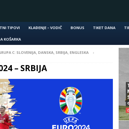
TNI TIPOVI
KLAĐENJE – VODIČ
BONUS
TIKET DANA
TI
NA KOŠARKA
GRUPA C: SLOVENIJA, DANSKA, SRBIJA, ENGLESKA
024 – SRBIJA