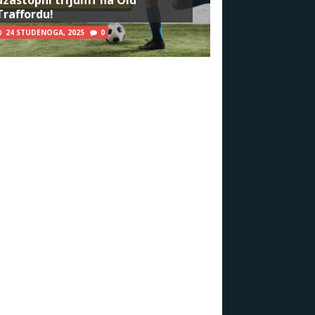
Traffordu!
24 STUDENOGA, 2025
0