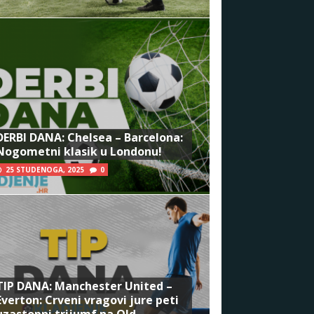
DERBI DANA: Chelsea – Barcelona:
Nogometni klasik u Londonu!
25 STUDENOGA, 2025
0
TIP DANA: Manchester United –
Everton: Crveni vragovi jure peti
uzastopni trijumf na Old