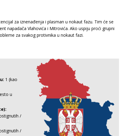
encijal za iznenađenja i plasman u nokaut fazu. Tim će se
alent napadača Vlahovića i Mitrovića. Ako uspiju proći grupni
probleme za svakog protivnika u nokaut fazi.
u:
1 (kao
esto u
e):
stignutih /
stignutih /