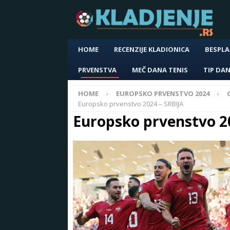
HOME
RECENZIJE KLADIONICA
BESPLA
PRVENSTVA
MEČ DANA TENIS
TIP DA
HOME
EUROPSKO PRVENSTVO 2024
Europsko prvenstvo 2024 – SRBIJA
Europsko prvenstvo 2