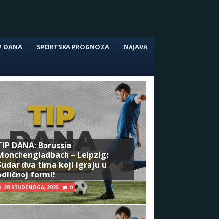
P DANA
SPORTSKA PROGNOZA
NAJAVA
TIP DANA: Borussia
Monchengladbach – Leipzig:
Sudar dva tima koji igraju u
odličnoj formi!
28 STUDENOGA, 2025
0