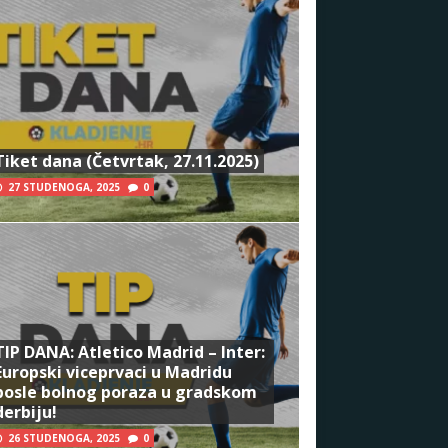
Tiket dana (Četvrtak, 27.11.2025)
27 STUDENOGA, 2025
0
TIP DANA: Atletico Madrid – Inter:
Europski viceprvaci u Madridu
posle bolnog poraza u gradskom
derbiju!
26 STUDENOGA, 2025
0