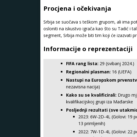
Procjena i očekivanja
Srbija se suočava s teškom grupom, ali ima pot
osloniti na iskustvo igrača kao što su Tadić i t
segment, Srbija može biti tim koji će izazvati 
Informacije o reprezentaciji
FIFA rang lista:
29 (svibanj 2024.)
Regionalni plasman:
16 (UEFA)
Nastupi na Europskom prvenstv
nezavisna nacija)
Kako su se kvalificirali:
Drugo mj
kvalifikacijskoj grupi iza Mađarske
Posljednji rezultati (sve utakmic
2023: 6W-2D-4L (Golovi: 19 po
13 primljenih)
2022: 7W-1D-4L (Golovi: 22 po