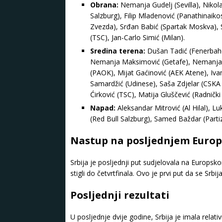
Obrana:
Nemanja Gudelj (Sevilla), Nikola 
Salzburg), Filip Mladenović (Panathinaiko
Zvezda), Srđan Babić (Spartak Moskva), S
(TSC), Jan-Carlo Simić (Milan).
Sredina terena:
Dušan Tadić (Fenerbahçe),
Nemanja Maksimović (Getafe), Nemanja Ra
(PAOK), Mijat Gaćinović (AEK Atene), Ivan
Samardžić (Udinese), Saša Zdjelar (CSKA
Ćirković (TSC), Matija Gluščević (Radnički
Napad:
Aleksandar Mitrović (Al Hilal), Lu
(Red Bull Salzburg), Samed Baždar (Partiz
Nastup na posljednjem Euro
Srbija je posljednji put sudjelovala na Europsk
stigli do četvrtfinala. Ovo je prvi put da se Srb
Posljednji rezultati
U posljednje dvije godine, Srbija je imala relati