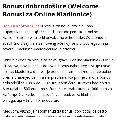
Bonusi dobrodošlice (Welcome
Bonusi za Online Kladionice)
Bonusi dobrodošlice
ili bonusi za nove igrače su među
najpopularnijim i najčešće nudi promocijama koje online
kladionice koriste kako bi privukle nove korisnike. Ovi bonusi su
specifično dizajnirani za nove igrače koji se prvi put registriraju i
otvaraju račun na kladioničarskoj platformi.
Kako funkcionira bonus za nove igrače u online kladionici? U većini
slučajeva, novi korisnici dobivaju bonus nakon registracije i prve
uplate. Kladionica dodjeljuje bonus na temelju iznosa prve uplate
prema unaprijed definiranim pravilima. Na primjer, ako je bonus
dobrodošlice 100% do 500 eura, dobit ćete isti iznos kao bonus.
Ako uplatite 500 eura, na računu ćete imati ukupno 1000 eura za
klađenje. Ovakvi bonusi povećavaju budžet za klađenje i
omogućuju više prilika za dobitak.
Međutim, važno je napomenuti da bonusi dobrodošlice često
dolaze s određenim uvjetima i zahtjevima. Uobičajeno je da