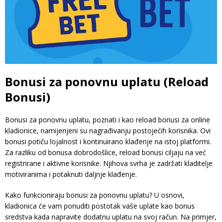
Bonusi za ponovnu uplatu (Reload
Bonusi)
Bonusi za ponovnu uplatu, poznati i kao reload bonusi za online
kladionice, namijenjeni su nagrađivanju postojećih korisnika. Ovi
bonusi potiču lojalnost i kontinuirano klađenje na istoj platformi.
Za razliku od bonusa dobrodošlice, reload bonusi ciljaju na već
registrirane i aktivne korisnike. Njihova svrha je zadržati kladitelje
motiviranima i potaknuti daljnje klađenje.
Kako funkcioniraju bonusi za ponovnu uplatu? U osnovi,
kladionica će vam ponuditi postotak vaše uplate kao bonus
sredstva kada napravite dodatnu uplatu na svoj račun. Na primjer,