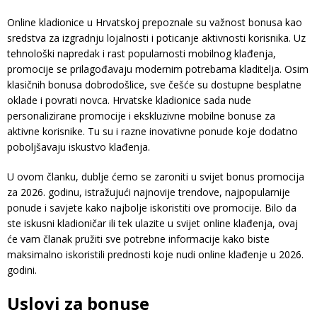
Online kladionice u Hrvatskoj prepoznale su važnost bonusa kao
sredstva za izgradnju lojalnosti i poticanje aktivnosti korisnika. Uz
tehnološki napredak i rast popularnosti mobilnog klađenja,
promocije se prilagođavaju modernim potrebama kladitelja. Osim
klasičnih bonusa dobrodošlice, sve češće su dostupne besplatne
oklade i povrati novca. Hrvatske kladionice sada nude
personalizirane promocije i ekskluzivne mobilne bonuse za
aktivne korisnike. Tu su i razne inovativne ponude koje dodatno
poboljšavaju iskustvo klađenja.
U ovom članku, dublje ćemo se zaroniti u svijet bonus promocija
za 2026. godinu, istražujući najnovije trendove, najpopularnije
ponude i savjete kako najbolje iskoristiti ove promocije. Bilo da
ste iskusni kladioničar ili tek ulazite u svijet online klađenja, ovaj
će vam članak pružiti sve potrebne informacije kako biste
maksimalno iskoristili prednosti koje nudi online klađenje u 2026.
godini.
Uslovi za bonuse