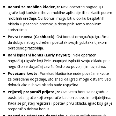
Bonusi za mobilno klađenje:
Neki operateri nagrađuju
igrače koji koriste njihove mobilne aplikacije ili se kladiti putem
mobilnih uređaja. Ovi bonusi mogu biti u obliku besplatnih
oklada ili posebnih promocija dostupnih samo mobilnim
korisnicima.
Povrat novca (Cashback):
Ovi bonusi omogućuju igračima
da dobiju natrag određeni postotak svojih gubitaka tijekom
određenog razdoblja.
Rani isplatni bonus (Early Payout):
Neki operateri
nagrađuju igrače koji žele unaprijed isplatiti svoju okladu prije
nego što se događaj završi, često po povoljnijim uvjetima.
Povećane kvote:
Ponekad kladionice nude povećane kvote
za određene događaje, što znači da igrači mogu ostvariti veći
dobitak ako njihova oklada bude uspješna.
Prijatelj preporuči prijatelja:
Ova vrsta bonusa nagrađuje
postojeće igrače koji preporuče kladionicu svojim prijateljima.
Kada se prijatelj registrira i postavi prvu okladu, igrač koji ga je
preporučio dobiva bonus.
Bonusi za određene događaje:
Tijekom velikih sportskih