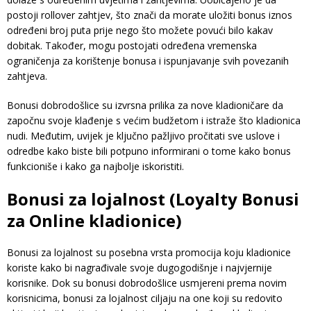
postoji rollover zahtjev, što znači da morate uložiti bonus iznos
određeni broj puta prije nego što možete povući bilo kakav
dobitak. Također, mogu postojati određena vremenska
ograničenja za korištenje bonusa i ispunjavanje svih povezanih
zahtjeva.
Bonusi dobrodošlice su izvrsna prilika za nove kladioničare da
započnu svoje klađenje s većim budžetom i istraže što kladionica
nudi. Međutim, uvijek je ključno pažljivo pročitati sve uslove i
odredbe kako biste bili potpuno informirani o tome kako bonus
funkcioniše i kako ga najbolje iskoristiti.
Bonusi za lojalnost (Loyalty Bonusi
za Online kladionice)
Bonusi za lojalnost su posebna vrsta promocija koju kladionice
koriste kako bi nagrađivale svoje dugogodišnje i najvjernije
korisnike. Dok su bonusi dobrodošlice usmjereni prema novim
korisnicima, bonusi za lojalnost ciljaju na one koji su redovito