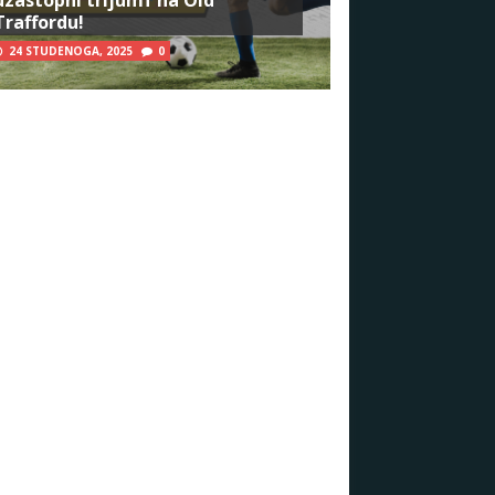
Traffordu!
24 STUDENOGA, 2025
0