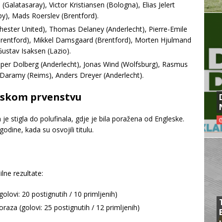
(Galatasaray), Victor Kristiansen (Bologna), Elias Jelert
), Mads Roerslev (Brentford).
hester United), Thomas Delaney (Anderlecht), Pierre-Emile
Brentford), Mikkel Damsgaard (Brentford), Morten Hjulmand
 Gustav Isaksen (Lazio).
sper Dolberg (Anderlecht), Jonas Wind (Wolfsburg), Rasmus
aramy (Reims), Anders Dreyer (Anderlecht).
pskom prvenstvu
 stigla do polufinala, gdje je bila poražena od Engleske.
odine, kada su osvojili titulu.
lne rezultate:
olovi: 20 postignutih / 10 primljenih)
oraza (golovi: 25 postignutih / 12 primljenih)