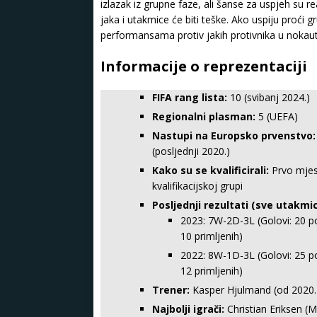
izlazak iz grupne faze, ali šanse za uspjeh su r
jaka i utakmice će biti teške. Ako uspiju proći g
performansama protiv jakih protivnika u nokaut 
Informacije o reprezentaciji
FIFA rang lista:
10 (svibanj 2024.)
Regionalni plasman:
5 (UEFA)
Nastupi na Europsko prvenstvo:
(posljednji 2020.)
Kako su se kvalificirali:
Prvo mjes
kvalifikacijskoj grupi
Posljednji rezultati (sve utakmic
2023: 7W-2D-3L (Golovi: 20 po
10 primljenih)
2022: 8W-1D-3L (Golovi: 25 po
12 primljenih)
Trener:
Kasper Hjulmand (od 2020.
Najbolji igrači:
Christian Eriksen (