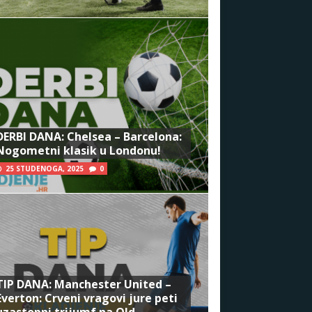
DERBI DANA: Chelsea – Barcelona:
Nogometni klasik u Londonu!
25 STUDENOGA, 2025
0
TIP DANA: Manchester United –
Everton: Crveni vragovi jure peti
uzastopni trijumf na Old