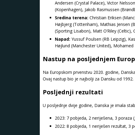
Andersen (Crystal Palace), Victor Nelsson 
(Kopenhagen), Jakob Rasmussen (Brøndby
Sredina terena:
Christian Eriksen (Manc
Højbjerg (Tottenham), Mathias Jensen (
(Sporting Lisabon), Matt O’Riley (Celtic),
Napad:
Yussuf Poulsen (RB Leipzig), Ka
Højlund (Manchester United), Mohamed D
Nastup na posljednjem Euro
Na Europskom prvenstvu 2020. godine, Danska je
Ovaj nastup bio je najbolji za Dansku od 1992. g
Posljednji rezultati
U posljednje dvije godine, Danska je imala stabi
2023: 7 pobjeda, 2 neriješena, 3 poraza (g
2022: 8 pobjeda, 1 neriješen rezultat, 3 p