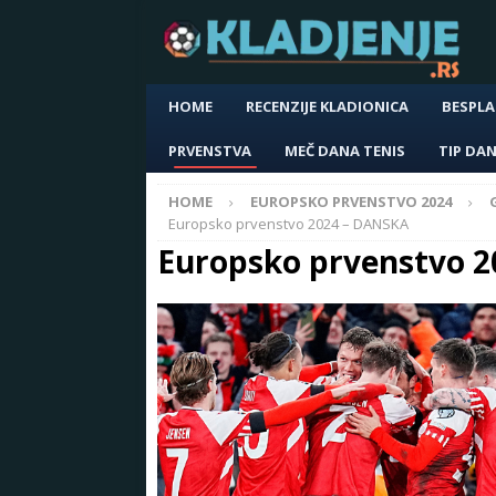
HOME
RECENZIJE KLADIONICA
BESPLA
PRVENSTVA
MEČ DANA TENIS
TIP DA
HOME
EUROPSKO PRVENSTVO 2024
Europsko prvenstvo 2024 – DANSKA
Europsko prvenstvo 