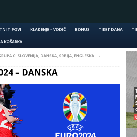
TNI TIPOVI
KLAĐENJE – VODIČ
BONUS
TIKET DANA
TI
NA KOŠARKA
GRUPA C: SLOVENIJA, DANSKA, SRBIJA, ENGLESKA
2024 – DANSKA