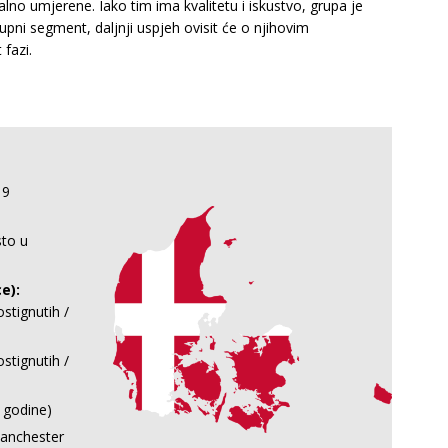
ealno umjerene. Iako tim ima kvalitetu i iskustvo, grupa je
rupni segment, daljnji uspjeh ovisit će o njihovim
fazi.
9
to u
e):
stignutih /
stignutih /
 godine)
Manchester