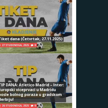
Tiket dana (Četvrtak, 27.11.2025)
27 STUDENOGA, 2025
0
TIP DANA: Atletico Madrid – Inter:
Europski viceprvaci u Madridu
posle bolnog poraza u gradskom
derbiju!
26 STUDENOGA, 2025
0