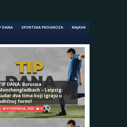
P DANA
SPORTSKA PROGNOZA
NAJAVA
TIP DANA: Borussia
Monchengladbach – Leipzig:
Sudar dva tima koji igraju u
odličnoj formi!
28 STUDENOGA, 2025
0