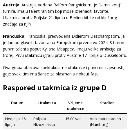
Austrija
: Austrija, vođena Ralfom Rangnickom, je “tamni konj”
turnira. Imaju talentiran tim koji može iznenaditi favorite.
Utakmica protiv Poljske 21. lipnja u Berlinu bit će od ključnog
značaja za njih.
Francuska
: Francuska, predvođena Didierom Deschampsom, je
jedan od glavnih favorita na Europskom prvenstvu 2024. S timom
punim talenta poput Kyliana Mbappea, imaju velike ambicije za
trofej. Prvu utakmicu igraju protiv Austrije 17. lipnja u Düsseldorfu.
Ova grupa obećava spektakularne utakmice i puno neizvjesnosti,
gdje svaki tim ima šanse za plasman u nokaut fazu.
Raspored utakmica iz grupe D
Datum
Utakmica
Vrijeme
Stadion
utakmice
Nedjelja, 16.
Poljska –
15:00 sati
Volksparkstadion
lipnja
Nizozemska
(Hamburg)