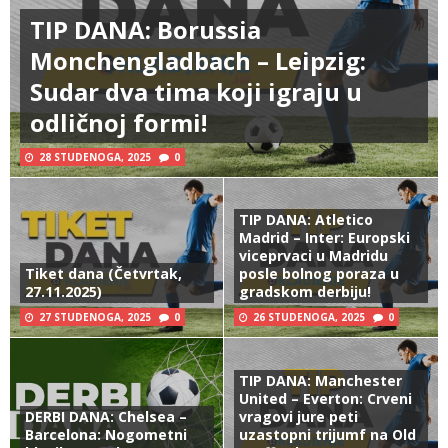
TIP DANA: Borussia
Monchengladbach – Leipzig:
Sudar dva tima koji igraju u
odličnoj formi!
28 STUDENOGA, 2025
0
TIP DANA: Atletico
Madrid – Inter: Europski
viceprvaci u Madridu
Tiket dana (Četvrtak,
posle bolnog poraza u
27.11.2025)
gradskom derbiju!
27 STUDENOGA, 2025
0
26 STUDENOGA, 2025
0
TIP DANA: Manchester
United – Everton: Crveni
DERBI DANA: Chelsea –
vragovi jure peti
Barcelona: Nogometni
uzastopni trijumf na Old