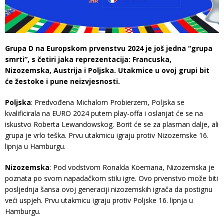
Grupa D na Europskom prvenstvu 2024 je još jedna “grupa
smrti”, s četiri jaka reprezentacija: Francuska,
Nizozemska, Austrija i Poljska. Utakmice u ovoj grupi bit
će žestoke i pune neizvjesnosti.
Poljska
: Predvođena Michalom Probierzem, Poljska se
kvalificirala na EURO 2024 putem play-offa i oslanjat će se na
iskustvo Roberta Lewandowskog. Borit će se za plasman dalje, ali
grupa je vrlo teška. Prvu utakmicu igraju protiv Nizozemske 16.
lipnja u Hamburgu.
Nizozemska
: Pod vodstvom Ronalda Koemana, Nizozemska je
poznata po svom napadačkom stilu igre. Ovo prvenstvo može biti
posljednja šansa ovoj generaciji nizozemskih igrača da postignu
veći uspjeh. Prvu utakmicu igraju protiv Poljske 16. lipnja u
Hamburgu.