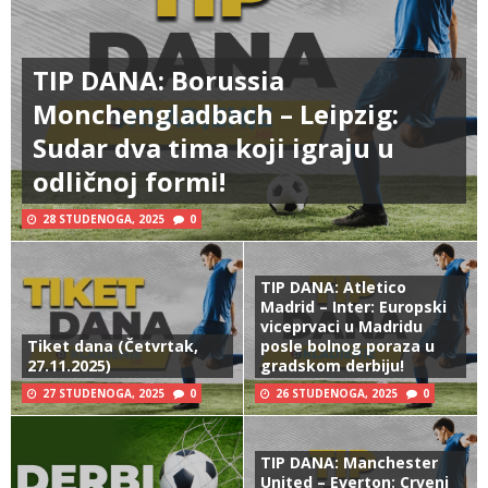
TIP DANA: Borussia
Monchengladbach – Leipzig:
Sudar dva tima koji igraju u
odličnoj formi!
28 STUDENOGA, 2025
0
TIP DANA: Atletico
Madrid – Inter: Europski
viceprvaci u Madridu
Tiket dana (Četvrtak,
posle bolnog poraza u
27.11.2025)
gradskom derbiju!
27 STUDENOGA, 2025
0
26 STUDENOGA, 2025
0
TIP DANA: Manchester
United – Everton: Crveni