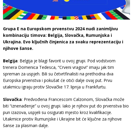
Grupa E na Europskom prvenstvu 2024 nudi zanimljivu
kombinaciju timova: Belgija, Slovačka, Rumunjska i
Ukrajina. Evo ključnih činjenica za svaku reprezentaciju i
njihove šanse.
Belgija
: Belgija je blagi favorit u ovoj grupi. Pod vodstvom
trenera Domenica Tedesca, “Crveni vragovi” imaju jak tim
spreman za uspjeh. Bili su četvrtfinalisti na prethodna dva
Europska prvenstva i pokušat će otići dalje ovaj put. Prvu
utakmicu igraju protiv Slovačke 17. lipnja u Frankfurtu.
Slovačka
: Predvođena Francescom Calzonom, Slovačka može
biti “iznenađenje” u ovoj grupi. Iako je njihov put do prvenstva bio
pun izazova, uspjeli su osigurati mjesto kroz kvalifikacije.
Utakmice protiv Rumunjske i Ukrajine bit će ključne za njihove
šanse za plasman dalje.