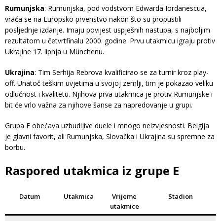
Rumunjska
: Rumunjska, pod vodstvom Edwarda Iordanescua,
vraća se na Europsko prvenstvo nakon što su propustili
posljednje izdanje. Imaju povijest uspješnih nastupa, s najboljim
rezultatom u četvrtfinalu 2000. godine. Prvu utakmicu igraju protiv
Ukrajine 17. lipnja u Münchenu.
Ukrajina
: Tim Serhija Rebrova kvalificirao se za turnir kroz play-
off. Unatoč teškim uvjetima u svojoj zemlji, tim je pokazao veliku
odlučnost i kvalitetu. Njihova prva utakmica je protiv Rumunjske i
bit će vrlo važna za njihove šanse za napredovanje u grupi.
Grupa E obećava uzbudljive duele i mnogo neizvjesnosti. Belgija
je glavni favorit, ali Rumunjska, Slovačka i Ukrajina su spremne za
borbu.
Raspored utakmica iz grupe E
Datum
Utakmica
Vrijeme
Stadion
utakmice