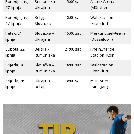
Ponedjeljak,
Rumunjska –
15:00 sati
Allianz Arena
17. lipnja
Ukrajina
(München)
Ponedjeljak,
Belgija –
18:00 sati
Waldstadion
17. lipnja
Slovačka
(Frankfurt)
Petak, 21.
Slovačka –
15:00 sati
Merkur Spiel-Arena
lipnja
Ukrajina
(Düsseldorf)
Subota, 22.
Belgija –
21:00 sati
RheinEnergie
lipnja
Rumunjska
Stadion (Köln)
Srijeda, 26.
Slovačka –
18:00 sati
Waldstadion
lipnja
Rumunjska
(Frankfurt)
Srijeda, 26.
Ukrajina –
18:00 sati
MHP Arena
lipnja
Belgija
(Stuttgart)