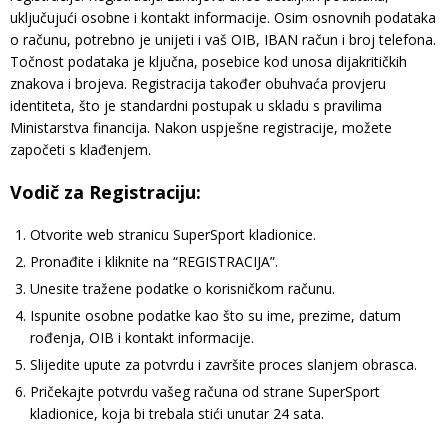
uključujući osobne i kontakt informacije. Osim osnovnih podataka
o računu, potrebno je unijeti i vaš OIB, IBAN račun i broj telefona.
Točnost podataka je ključna, posebice kod unosa dijakritičkih
znakova i brojeva. Registracija također obuhvaća provjeru
identiteta, što je standardni postupak u skladu s pravilima
Ministarstva financija. Nakon uspješne registracije, možete
započeti s klađenjem.
Vodič za Registraciju:
Otvorite web stranicu SuperSport kladionice.
Pronađite i kliknite na “REGISTRACIJA”.
Unesite tražene podatke o korisničkom računu.
Ispunite osobne podatke kao što su ime, prezime, datum
rođenja, OIB i kontakt informacije.
Slijedite upute za potvrdu i završite proces slanjem obrasca.
Pričekajte potvrdu vašeg računa od strane SuperSport
kladionice, koja bi trebala stići unutar 24 sata.