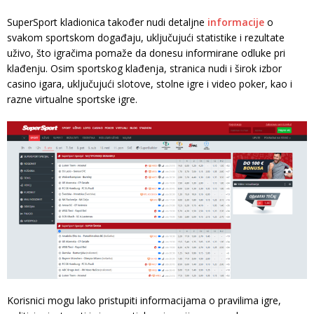
SuperSport kladionica također nudi detaljne
informacije
o
svakom sportskom događaju, uključujući statistike i rezultate
uživo, što igračima pomaže da donesu informirane odluke pri
klađenju. Osim sportskog klađenja, stranica nudi i širok izbor
casino igara, uključujući slotove, stolne igre i video poker, kao i
razne virtualne sportske igre.
Korisnici mogu lako pristupiti informacijama o pravilima igre,