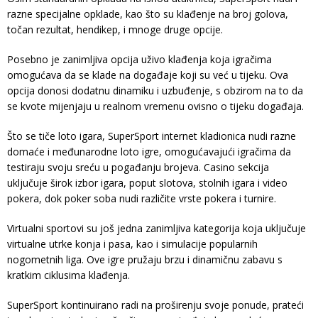
razne specijalne opklade, kao što su klađenje na broj golova,
točan rezultat, hendikep, i mnoge druge opcije.
Posebno je zanimljiva opcija uživo klađenja koja igračima
omogućava da se klade na događaje koji su već u tijeku. Ova
opcija donosi dodatnu dinamiku i uzbuđenje, s obzirom na to da
se kvote mijenjaju u realnom vremenu ovisno o tijeku događaja.
Što se tiče loto igara, SuperSport internet kladionica nudi razne
domaće i međunarodne loto igre, omogućavajući igračima da
testiraju svoju sreću u pogađanju brojeva. Casino sekcija
uključuje širok izbor igara, poput slotova, stolnih igara i video
pokera, dok poker soba nudi različite vrste pokera i turnire.
Virtualni sportovi su još jedna zanimljiva kategorija koja uključuje
virtualne utrke konja i pasa, kao i simulacije popularnih
nogometnih liga. Ove igre pružaju brzu i dinamičnu zabavu s
kratkim ciklusima klađenja.
SuperSport kontinuirano radi na proširenju svoje ponude, prateći