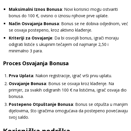
Maksimalni Iznos Bonusa
: Novi korisnici mogu ostvariti
bonus do 100 €, ovisno o iznosu njihove prve uplate.
Način Osvajanja Bonusa
: Bonus se ne dobiva odjednom, već
se osvaja postepeno, kroz aktivno klađenje.
Kriteriji za Osvajanje
: Da bi osvojili bonus, igrači moraju
odigrati listiće s ukupnim tečajem od najmanje 2,50 i
minimalno 3 para.
Proces Osvajanja Bonusa
Prva Uplata
: Nakon registracije, igrač vrši prvu uplatu.
Osvajanje Bonusa
: Bonus se osvaja kroz klađenje. Na
primjer, za svakih odigranih 100 € na listićima, igrač osvaja dio
bonusa.
Postepeno Otpuštanje Bonusa
: Bonus se otpušta u manjim
dijelovima, što igračima omogućava da postepeno povećavaju
svoj saldo.
Korisnička podrška