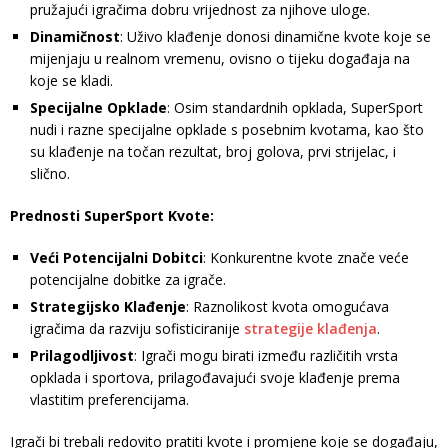
pružajući igračima dobru vrijednost za njihove uloge.
Dinamičnost
: Uživo klađenje donosi dinamične kvote koje se
mijenjaju u realnom vremenu, ovisno o tijeku događaja na
koje se kladi.
Specijalne Opklade
: Osim standardnih opklada, SuperSport
nudi i razne specijalne opklade s posebnim kvotama, kao što
su klađenje na točan rezultat, broj golova, prvi strijelac, i
slično.
Prednosti SuperSport Kvote:
Veći Potencijalni Dobitci
: Konkurentne kvote znače veće
potencijalne dobitke za igrače.
Strategijsko Klađenje
: Raznolikost kvota omogućava
igračima da razviju sofisticiranije
strategije klađenja
.
Prilagodljivost
: Igrači mogu birati između različitih vrsta
opklada i sportova, prilagođavajući svoje klađenje prema
vlastitim preferencijama.
Igrači bi trebali redovito pratiti kvote i promjene koje se događaju,