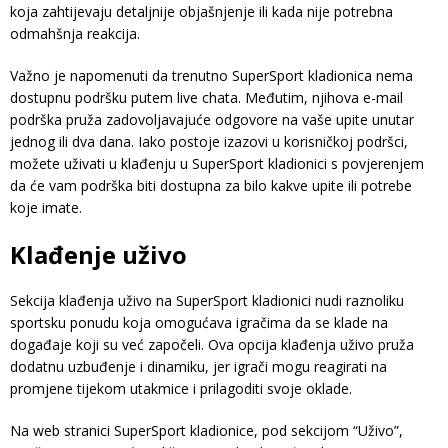
koja zahtijevaju detaljnije objašnjenje ili kada nije potrebna
odmahšnja reakcija.
Važno je napomenuti da trenutno SuperSport kladionica nema
dostupnu podršku putem live chata. Međutim, njihova e-mail
podrška pruža zadovoljavajuće odgovore na vaše upite unutar
jednog ili dva dana. Iako postoje izazovi u korisničkoj podršci,
možete uživati u klađenju u SuperSport kladionici s povjerenjem
da će vam podrška biti dostupna za bilo kakve upite ili potrebe
koje imate.
Klađenje uživo
Sekcija klađenja uživo na SuperSport kladionici nudi raznoliku
sportsku ponudu koja omogućava igračima da se klade na
događaje koji su već započeli. Ova opcija klađenja uživo pruža
dodatnu uzbuđenje i dinamiku, jer igrači mogu reagirati na
promjene tijekom utakmice i prilagoditi svoje oklade.
Na web stranici SuperSport kladionice, pod sekcijom “Uživo”,