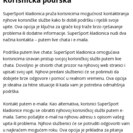
SuperSport kladionica pruža korisnicima mogućnost kontaktiranja
njihove korisničke službe kako bi dobili podršku i riješili svoje
upite. Ova opcija je ključna za igrače koji traže brzo rješavanje
problema ili dodatne informacije. SuperSport kladionica nudi dva
načina kontakta – putem live chata i e-maila.
Podrška putem live chata: SuperSport kladionica omogućava
korisnicima izravan pristup svojoj korisničkoj službi putem live
chata. Dovoljno je otvoriti chat prozor na njihovoj web stranici i
upisati svoj upit. Njihovi predani službenici će se pobrinuti da
dobijete brze odgovore i pomoć u realnom vremenu. Ova opcija
je idealna za hitne situacije ili kada vam je potrebna odmahšnja
podrška.
Kontakt putem e-maila: Kao alternativa, korisnici SuperSport
kladionice mogu se obratiti njihovoj korisničkoj službi putem e-
maila. Samo pošaljite e-mail na njihovu adresu s opisom vašeg
upita ili problema. Njihovi službenici će se potruditi odgovoriti vam
u najkraćem mogućem roku. Ova opcija je prikladna za pitanja