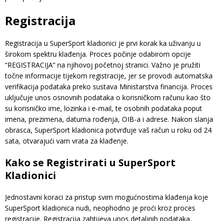
Registracija
Registracija u SuperSport kladionici je prvi korak ka uživanju u
širokom spektru klađenja. Proces počinje odabirom opcije
“REGISTRACIJA” na njihovoj početnoj stranici. Važno je pružiti
točne informacije tijekom registracije, jer se provodi automatska
verifikacija podataka preko sustava Ministarstva financija. Proces
uključuje unos osnovnih podataka o korisničkom računu kao što
su korisničko ime, lozinka i e-mail, te osobnih podataka poput
imena, prezimena, datuma rođenja, OIB-a i adrese. Nakon slanja
obrasca, SuperSport kladionica potvrđuje vaš račun u roku od 24
sata, otvarajući vam vrata za klađenje.
Kako se Registrirati u SuperSport
Kladionici
Jednostavni koraci za pristup svim mogućnostima klađenja koje
SuperSport kladionica nudi, neophodno je proći kroz proces
registracije. Registracija zahtijeva unos detaljnih podataka,