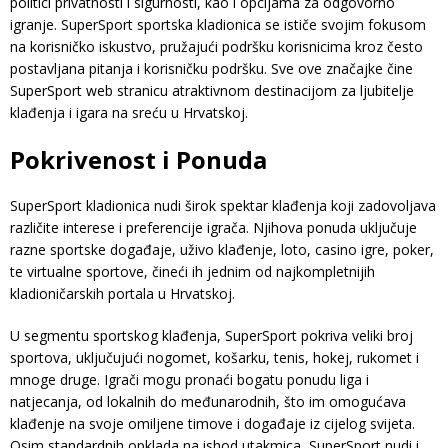
politici privatnosti i sigurnosti, kao i opcijama za odgovorno
igranje. SuperSport sportska kladionica se ističe svojim fokusom
na korisničko iskustvo, pružajući podršku korisnicima kroz često
postavljana pitanja i korisničku podršku. Sve ove značajke čine
SuperSport web stranicu atraktivnom destinacijom za ljubitelje
klađenja i igara na sreću u Hrvatskoj.
Pokrivenost i Ponuda
SuperSport kladionica nudi širok spektar klađenja koji zadovoljava
različite interese i preferencije igrača. Njihova ponuda uključuje
razne sportske događaje, uživo klađenje, loto, casino igre, poker,
te virtualne sportove, čineći ih jednim od najkompletnijih
kladioničarskih portala u Hrvatskoj.
U segmentu sportskog klađenja, SuperSport pokriva veliki broj
sportova, uključujući nogomet, košarku, tenis, hokej, rukomet i
mnoge druge. Igrači mogu pronaći bogatu ponudu liga i
natjecanja, od lokalnih do međunarodnih, što im omogućava
klađenje na svoje omiljene timove i događaje iz cijelog svijeta.
Osim standardnih opklada na ishod utakmica, SuperSport nudi i