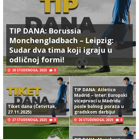
TIP DANA: Borussia
Monchengladbach – Leipzig:
Sudar dva tima koji igraju u
odličnoj formi!
28 STUDENOGA, 2025
0
TIP DANA: Atletico
Madrid – Inter: Europski
viceprvaci u Madridu
Tiket dana (Četvrtak,
posle bolnog poraza u
27.11.2025)
gradskom derbiju!
27 STUDENOGA, 2025
0
26 STUDENOGA, 2025
0