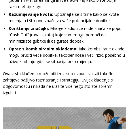
(putem TV-a, streaminga ili live tracker-a) kako biste bolje
razumjeli tijek igre.
Razumijevanje kvota:
Upoznajte se s time kako se kvote
mijenjaju i što one znače za vaše potencijalne dobitke.
Korištenje značajki:
Mnoge kladionice nude značajke poput
“Cash Out” (rana isplata) koje vam mogu pomoći da
minimizirate gubitke ili osigurate dobitak.
Oprez s kombiniranim okladama:
Iako kombinirane oklade
mogu pružiti veće dobitke, također nose i veći rizik, posebno u
uživo klađenju gdje se situacija brzo mijenja.
Ova vrsta klađenja može biti izuzetno uzbudljiva, ali također
zahtijeva pažljivo razmatranje i strategiju. Uvijek klađenje s
odgovornošću i nikada ne ulažite više nego što ste spremni
izgubiti.