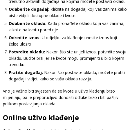
trenutno aktivnih događaja na kojima možete postaviti okladu.
Odaberite događaj:
Kliknite na događaj koji vas zanima kako
biste vidjeli dostupne oklade i kvote.
Odaberite okladu:
Kada pronađete okladu koja vas zanima,
kliknite na kvotu pored nje.
Odredite iznos:
U odjeljku za klađenje unesite iznos koji
želite uložiti.
Potvrdite okladu:
Nakon što ste unijeli iznos, potvrdite svoju
okladu. Budite brzi jer se kvote mogu promijeniti u bilo kojem
trenutku.
Pratite događaj:
Nakon što postavite okladu, možete pratiti
događaj i vidjeti kako se vaša oklada razvija.
Vrlo je važno biti svjestan da se kvote u uživo klađenju brzo
mijenjaju, pa je preporučljivo donositi odluke brzo i biti pažljiv
prilikom postavljanja oklada.
Online uživo klađenje