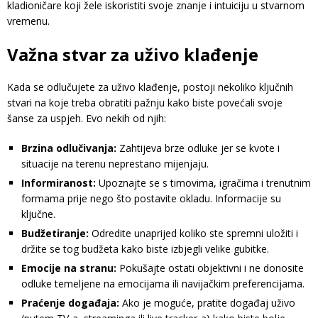
kladioničare koji žele iskoristiti svoje znanje i intuiciju u stvarnom
vremenu.
Važna stvar za uživo klađenje
Kada se odlučujete za uživo klađenje, postoji nekoliko ključnih
stvari na koje treba obratiti pažnju kako biste povećali svoje
šanse za uspjeh. Evo nekih od njih:
Brzina odlučivanja:
Zahtijeva brze odluke jer se kvote i
situacije na terenu neprestano mijenjaju.
Informiranost:
Upoznajte se s timovima, igračima i trenutnim
formama prije nego što postavite okladu. Informacije su
ključne.
Budžetiranje:
Odredite unaprijed koliko ste spremni uložiti i
držite se tog budžeta kako biste izbjegli velike gubitke.
Emocije na stranu:
Pokušajte ostati objektivni i ne donosite
odluke temeljene na emocijama ili navijačkim preferencijama.
Praćenje događaja:
Ako je moguće, pratite događaj uživo