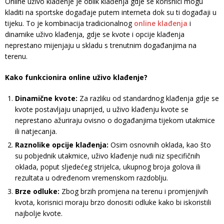
Online uživo klađenje je oblik klađenja gdje se korisnici mogu
kladiti na sportske događaje putem interneta dok su ti događaji u
tijeku. To je kombinacija tradicionalnog
online klađenja
i
dinamike uživo klađenja, gdje se kvote i opcije klađenja
neprestano mijenjaju u skladu s trenutnim događanjima na
terenu.
Kako funkcionira online uživo klađenje?
Dinamične kvote:
Za razliku od standardnog klađenja gdje se
kvote postavljaju unaprijed, u uživo klađenju kvote se
neprestano ažuriraju ovisno o događanjima tijekom utakmice
ili natjecanja.
Raznolike opcije klađenja:
Osim osnovnih oklada, kao što
su pobjednik utakmice, uživo klađenje nudi niz specifičnih
oklada, poput sljedećeg strijelca, ukupnog broja golova ili
rezultata u određenom vremenskom razdoblju.
Brze odluke:
Zbog brzih promjena na terenu i promjenjivih
kvota, korisnici moraju brzo donositi odluke kako bi iskoristili
najbolje kvote.