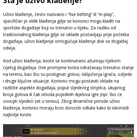
Šta je uživo klađenje?
Uživo klađenje, često nazivano i “live betting” ili “in-play”,
specifičan je oblik klađenja gdje se korisnici mogu kladiti na
sportske događaje koji su trenutno u tijeku. Za razliku od
tradicionalnog klađenja gdje se oklade postavljaju prije početka
događaja, uživo kladjenje omogućuje klađenje dok se događaj
odvija.
Kod uživo klađenja, kvote se kontinuirano ažuriraju tijekom
cijelog događaja. Ove promjene kvota odražavaju trenutno stanje
na terenu, kao što su postignuti golovi, isključenja igrača, ozljede
i druge ključne situacije. Korisnici mogu postaviti oklade na
različite aspekte događaja, poput sljedećeg strijelca, ukupnog
broja golova ili čak ishoda pojedinih dijelova igre (npr. tko će
osvojiti sljedeći set u tenisu). Zbog dinamične prirode uživo
klađenja, korisnici moraju brzo donositi odluke kako bi iskoristili
najbolje kvote.