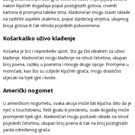
nakon ključnih događaja poput postignutih golova, crvenih
kartona ili promjena taktike tima. Kladioničari mogu staviti oklade
na različite aspekte utakmice, poput sljedećeg strijelca, ukupnog
broja golova ili čak ishoda pojedinih poluvremena.
Košarkaško uživo klađenje
Košarka je brz i nepredvidiv sport, što ga čini idealnim za uživo
klađenje. Kladioničari mogu klađenje na ishod četvrtina, ukupan
broj poena, razliku u poenima i mnoge druge opcije. Promjene u
momčadi, kao što su ozljede ključnih igrača, mogu drastično
utjecati na tijek igre i kvote.
Američki nogomet
U američkom nogometu, svaka akcija može biti ključna. Bilo da je
riječ o touchdownu, field goalu ili preokretu, svaki događaj može
promijeniti tijek igre. Kladioničari mogu postaviti oklade na ishod
pojedinih četvrtina, ukupan broj poena ili čak na broj postignutih
yarda određenog igrača.