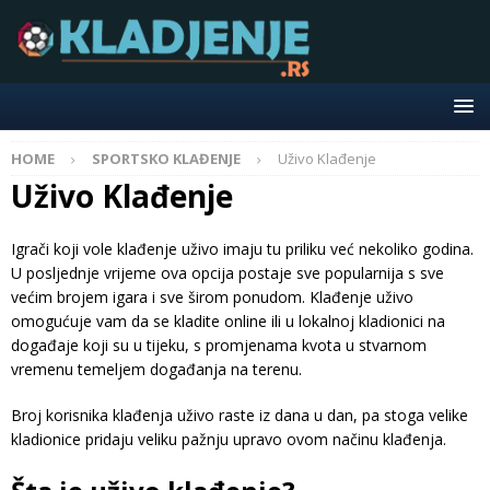
HOME
SPORTSKO KLAĐENJE
Uživo Klađenje
Uživo Klađenje
Igrači koji vole klađenje uživo imaju tu priliku već nekoliko godina.
U posljednje vrijeme ova opcija postaje sve popularnija s sve
većim brojem igara i sve širom ponudom. Klađenje uživo
omogućuje vam da se kladite online ili u lokalnoj kladionici na
događaje koji su u tijeku, s promjenama kvota u stvarnom
vremenu temeljem događanja na terenu.
Broj korisnika klađenja uživo raste iz dana u dan, pa stoga velike
kladionice pridaju veliku pažnju upravo ovom načinu klađenja.