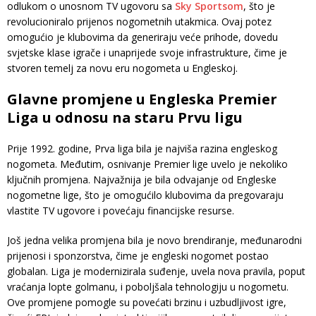
odlukom o unosnom TV ugovoru sa
Sky Sportsom
, što je
revolucioniralo prijenos nogometnih utakmica. Ovaj potez
omogućio je klubovima da generiraju veće prihode, dovedu
svjetske klase igrače i unaprijede svoje infrastrukture, čime je
stvoren temelj za novu eru nogometa u Engleskoj.
Glavne promjene u Engleska Premier
Liga u odnosu na staru Prvu ligu
Prije 1992. godine, Prva liga bila je najviša razina engleskog
nogometa. Međutim, osnivanje Premier lige uvelo je nekoliko
ključnih promjena. Najvažnija je bila odvajanje od Engleske
nogometne lige, što je omogućilo klubovima da pregovaraju
vlastite TV ugovore i povećaju financijske resurse.
Još jedna velika promjena bila je novo brendiranje, međunarodni
prijenosi i sponzorstva, čime je engleski nogomet postao
globalan. Liga je modernizirala suđenje, uvela nova pravila, poput
vraćanja lopte golmanu, i poboljšala tehnologiju u nogometu.
Ove promjene pomogle su povećati brzinu i uzbudljivost igre,