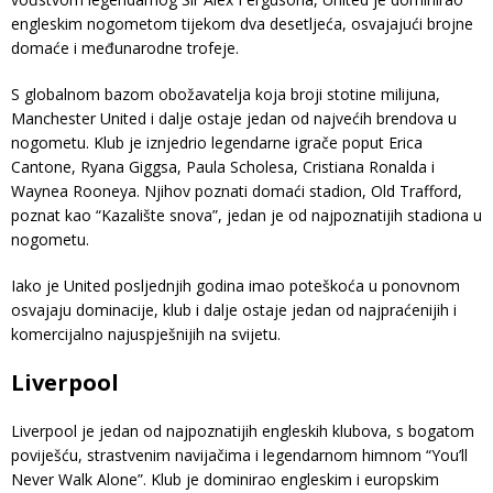
engleskim nogometom tijekom dva desetljeća, osvajajući brojne
domaće i međunarodne trofeje.
S globalnom bazom obožavatelja koja broji stotine milijuna,
Manchester United i dalje ostaje jedan od najvećih brendova u
nogometu. Klub je iznjedrio legendarne igrače poput Erica
Cantone, Ryana Giggsa, Paula Scholesa, Cristiana Ronalda i
Waynea Rooneya. Njihov poznati domaći stadion, Old Trafford,
poznat kao “Kazalište snova”, jedan je od najpoznatijih stadiona u
nogometu.
Iako je United posljednjih godina imao poteškoća u ponovnom
osvajaju dominacije, klub i dalje ostaje jedan od najpraćenijih i
komercijalno najuspješnijih na svijetu.
Liverpool
Liverpool je jedan od najpoznatijih engleskih klubova, s bogatom
poviješću, strastvenim navijačima i legendarnom himnom “You’ll
Never Walk Alone”. Klub je dominirao engleskim i europskim