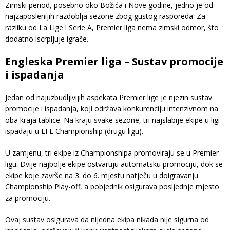
Zimski period, posebno oko Božića i Nove godine, jedno je od
najzaposlenijih razdoblja sezone zbog gustog rasporeda. Za
razliku od La Lige i Serie A, Premier liga nema zimski odmor, što
dodatno iscrpljuje igrače.
Engleska Premier liga – Sustav promocije
i ispadanja
Jedan od najuzbudljivijih aspekata Premier lige je njezin sustav
promocije i ispadanja, koji održava konkurenciju intenzivnom na
oba kraja tablice. Na kraju svake sezone, tri najslabije ekipe u ligi
ispadaju u EFL Championship (drugu ligu).
U zamjenu, tri ekipe iz Championshipa promoviraju se u Premier
ligu. Dvije najbolje ekipe ostvaruju automatsku promociju, dok se
ekipe koje završe na 3. do 6. mjestu natječu u doigravanju
Championship Play-off, a pobjednik osigurava posljednje mjesto
za promociju.
Ovaj sustav osigurava da nijedna ekipa nikada nije sigurna od