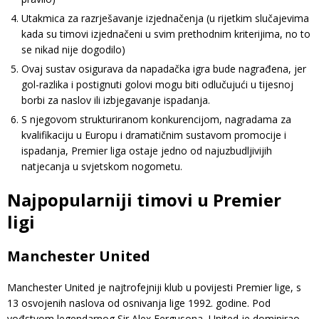
Utakmica za razrješavanje izjednačenja (u rijetkim slučajevima
kada su timovi izjednačeni u svim prethodnim kriterijima, no to
se nikad nije dogodilo)
Ovaj sustav osigurava da napadačka igra bude nagrađena, jer
gol-razlika i postignuti golovi mogu biti odlučujući u tijesnoj
borbi za naslov ili izbjegavanje ispadanja.
S njegovom strukturiranom konkurencijom, nagradama za
kvalifikaciju u Europu i dramatičnim sustavom promocije i
ispadanja, Premier liga ostaje jedno od najuzbudljivijih
natjecanja u svjetskom nogometu.
Najpopularniji timovi u Premier
ligi
Manchester United
Manchester United je najtrofejniji klub u povijesti Premier lige, s
13 osvojenih naslova od osnivanja lige 1992. godine. Pod
vođstvom legendarnog Sir Alex Fergusona, United je dominirao