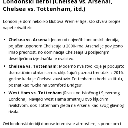
Londonski derbi (Chelsea vs. Arsenal,
Chelsea vs. Tottenham, itd.)
London je dom nekoliko klubova Premier lige, što stvara brojne
napete rivalitete:
Chelsea vs. Arsenal:
Jedan od najvećih londonskih derbija,
pojačan usponom Chelseaja u 2000-ima. Arsenal je povijesno
imao prednost, no dominacija Chelseaja u posljednjim
desetljećima izjednačila je rivalstvo.
Chelsea vs. Tottenham:
Moderno rivalstvo koje je poduprto
dramatičnim utakmicama, uključujući poznati trenutak iz 2016.
godine kada je Chelsea zaustavio Tottenham u borbi za titulu,
poznat kao “Bitka na Stamford Bridgeu”.
West Ham vs. Tottenham
(Rivalstvo Istočnog i Sjevernog
Londona): Navijači West Hama smatraju ovo ključnim
rivalstvom, dok Tottenham gleda na Arsenal kao svog glavnog
rivala.
Ovi londonski derbiji donose intenzivne atmosfere, s ponosom i