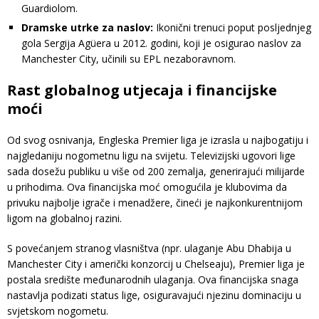
Guardiolom.
Dramske utrke za naslov:
Ikonični trenuci poput posljednjeg
gola Sergija Agüera u 2012. godini, koji je osigurao naslov za
Manchester City, učinili su EPL nezaboravnom.
Rast globalnog utjecaja i financijske
moći
Od svog osnivanja, Engleska Premier liga je izrasla u najbogatiju i
najgledaniju nogometnu ligu na svijetu. Televizijski ugovori lige
sada dosežu publiku u više od 200 zemalja, generirajući milijarde
u prihodima. Ova financijska moć omogućila je klubovima da
privuku najbolje igrače i menadžere, čineći je najkonkurentnijom
ligom na globalnoj razini.
S povećanjem stranog vlasništva (npr. ulaganje Abu Dhabija u
Manchester City i američki konzorcij u Chelseaju), Premier liga je
postala središte međunarodnih ulaganja. Ova financijska snaga
nastavlja podizati status lige, osiguravajući njezinu dominaciju u
svjetskom nogometu.