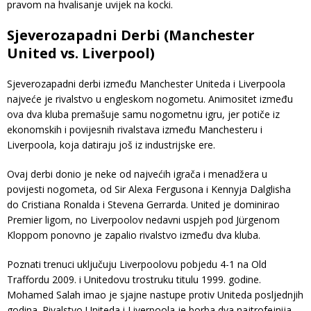
pravom na hvalisanje uvijek na kocki.
Sjeverozapadni Derbi (Manchester
United vs. Liverpool)
Sjeverozapadni derbi između Manchester Uniteda i Liverpoola
najveće je rivalstvo u engleskom nogometu. Animositet između
ova dva kluba premašuje samu nogometnu igru, jer potiče iz
ekonomskih i povijesnih rivalstava između Manchesteru i
Liverpoola, koja datiraju još iz industrijske ere.
Ovaj derbi donio je neke od najvećih igrača i menadžera u
povijesti nogometa, od Sir Alexa Fergusona i Kennyja Dalglisha
do Cristiana Ronalda i Stevena Gerrarda. United je dominirao
Premier ligom, no Liverpoolov nedavni uspjeh pod Jürgenom
Kloppom ponovno je zapalio rivalstvo između dva kluba.
Poznati trenuci uključuju Liverpoolovu pobjedu 4-1 na Old
Traffordu 2009. i Unitedovu trostruku titulu 1999. godine.
Mohamed Salah imao je sjajne nastupe protiv Uniteda posljednjih
godina. Rivalstvo Uniteda i Liverpoola je borba dva najtrofejnija