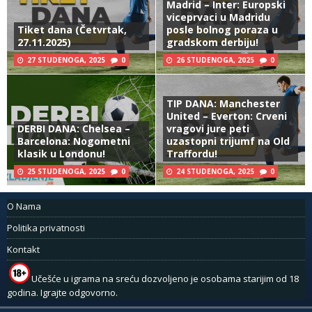
Madrid – Inter: Europski
viceprvaci u Madridu
Tiket dana (Četvrtak,
posle bolnog poraza u
27.11.2025)
gradskom derbiju!
27 STUDENOGA, 2025
0
26 STUDENOGA, 2025
0
TIP DANA: Manchester
United – Everton: Crveni
DERBI DANA: Chelsea –
vragovi jure peti
Barcelona: Nogometni
uzastopni trijumf na Old
klasik u Londonu!
Traffordu!
25 STUDENOGA, 2025
0
24 STUDENOGA, 2025
0
O Nama
Politika privatnosti
Kontakt
Učešće u igrama na sreću dozvoljeno je osobama starijim od 18
godina. Igrajte odgovorno.