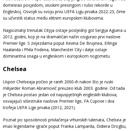
dominirao posjedom, visokim presingom i rušio rekorde u
Engleskoj. Osvojili su svoju prvu UEFA Ligu prvaka 2022-23, čime
su učvrstili status među elitnim europskim klubovima.
Najpoznatiji trenutak Cityja ostaje posljednji gol Sergija Agüera u
2012. godini, koji je na dramatičan način osigurao prvi naslove
Premier lige. S zvijezdama poput Kevina De Bruynea, Erlinga
Haalanda i Phila Fodena, Manchester City i dalje ostaje
dominantna snaga u engleskom i europskom nogometu.
Chelsea
Uspon Chelseaja počeo je ranih 2000-ih nakon što je ruski
milijarder Roman Abramovič preuzeo klub 2003. godine. Od tada
je Chelsea postao jedan od najuspješnijih engleskih klubova,
osvajajući višestruke naslove Premier lige, FA Cupove i dva
trofeja UEFA Lige prvaka (2012, 2021).
Poznat po sposobnosti privlačenja vrhunskih talenata, Chelsea je
imao legendarne igrače poput Franka Lamparda, Didiera Drogbu,