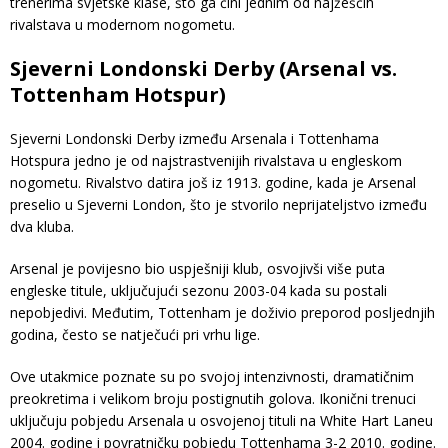
trenerima svjetske klase, što ga čini jednim od najžešćih
rivalstava u modernom nogometu.
Sjeverni Londonski Derby (Arsenal vs.
Tottenham Hotspur)
Sjeverni Londonski Derby između Arsenala i Tottenhama
Hotspura jedno je od najstrastvenijih rivalstava u engleskom
nogometu. Rivalstvo datira još iz 1913. godine, kada je Arsenal
preselio u Sjeverni London, što je stvorilo neprijateljstvo između
dva kluba.
Arsenal je povijesno bio uspješniji klub, osvojivši više puta
engleske titule, uključujući sezonu 2003-04 kada su postali
nepobjedivi. Međutim, Tottenham je doživio preporod posljednjih
godina, često se natječući pri vrhu lige.
Ove utakmice poznate su po svojoj intenzivnosti, dramatičnim
preokretima i velikom broju postignutih golova. Ikonični trenuci
uključuju pobjedu Arsenala u osvojenoj tituli na White Hart Laneu
2004. godine i povratničku pobjedu Tottenhama 3-2 2010. godine.