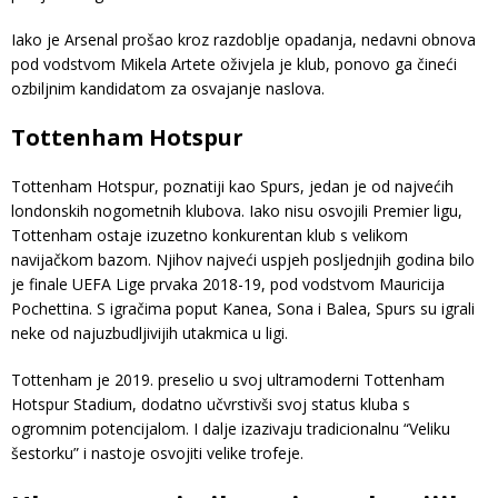
Iako je Arsenal prošao kroz razdoblje opadanja, nedavni obnova
pod vodstvom Mikela Artete oživjela je klub, ponovo ga čineći
ozbiljnim kandidatom za osvajanje naslova.
Tottenham Hotspur
Tottenham Hotspur, poznatiji kao Spurs, jedan je od najvećih
londonskih nogometnih klubova. Iako nisu osvojili Premier ligu,
Tottenham ostaje izuzetno konkurentan klub s velikom
navijačkom bazom. Njihov najveći uspjeh posljednjih godina bilo
je finale UEFA Lige prvaka 2018-19, pod vodstvom Mauricija
Pochettina. S igračima poput Kanea, Sona i Balea, Spurs su igrali
neke od najuzbudljivijih utakmica u ligi.
Tottenham je 2019. preselio u svoj ultramoderni Tottenham
Hotspur Stadium, dodatno učvrstivši svoj status kluba s
ogromnim potencijalom. I dalje izazivaju tradicionalnu “Veliku
šestorku” i nastoje osvojiti velike trofeje.