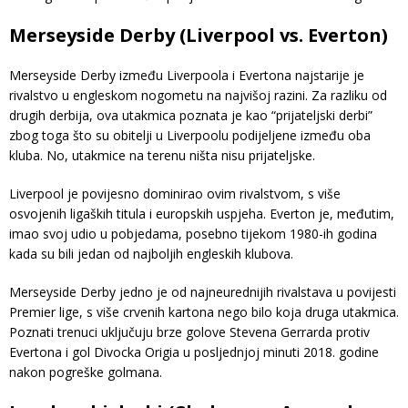
Merseyside Derby (Liverpool vs. Everton)
Merseyside Derby između Liverpoola i Evertona najstarije je
rivalstvo u engleskom nogometu na najvišoj razini. Za razliku od
drugih derbija, ova utakmica poznata je kao “prijateljski derbi”
zbog toga što su obitelji u Liverpoolu podijeljene između oba
kluba. No, utakmice na terenu ništa nisu prijateljske.
Liverpool je povijesno dominirao ovim rivalstvom, s više
osvojenih ligaških titula i europskih uspjeha. Everton je, međutim,
imao svoj udio u pobjedama, posebno tijekom 1980-ih godina
kada su bili jedan od najboljih engleskih klubova.
Merseyside Derby jedno je od najneurednijih rivalstava u povijesti
Premier lige, s više crvenih kartona nego bilo koja druga utakmica.
Poznati trenuci uključuju brze golove Stevena Gerrarda protiv
Evertona i gol Divocka Origia u posljednjoj minuti 2018. godine
nakon pogreške golmana.