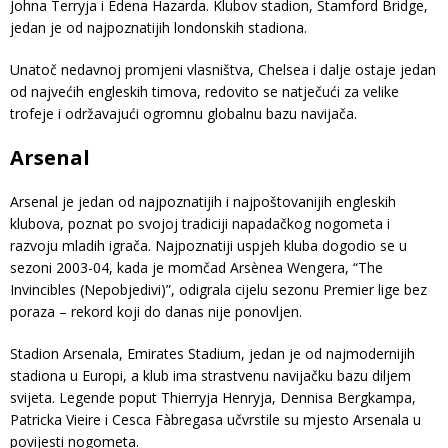
Johna Terryja i Edena Hazarda. Klubov stadion, Stamford Bridge,
jedan je od najpoznatijih londonskih stadiona.
Unatoč nedavnoj promjeni vlasništva, Chelsea i dalje ostaje jedan
od najvećih engleskih timova, redovito se natječući za velike
trofeje i održavajući ogromnu globalnu bazu navijača.
Arsenal
Arsenal je jedan od najpoznatijih i najpoštovanijih engleskih
klubova, poznat po svojoj tradiciji napadačkog nogometa i
razvoju mladih igrača. Najpoznatiji uspjeh kluba dogodio se u
sezoni 2003-04, kada je momčad Arsènea Wengera, “The
Invincibles (Nepobjedivi)”, odigrala cijelu sezonu Premier lige bez
poraza – rekord koji do danas nije ponovljen.
Stadion Arsenala, Emirates Stadium, jedan je od najmodernijih
stadiona u Europi, a klub ima strastvenu navijačku bazu diljem
svijeta. Legende poput Thierryja Henryja, Dennisa Bergkampa,
Patricka Vieire i Cesca Fàbregasa učvrstile su mjesto Arsenala u
povijesti nogometa.