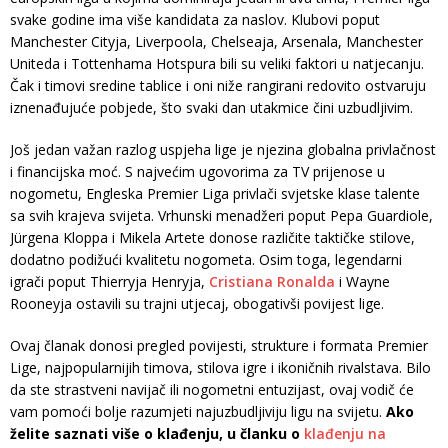
svake godine ima više kandidata za naslov. Klubovi poput
Manchester Cityja, Liverpoola, Chelseaja, Arsenala, Manchester
Uniteda i Tottenhama Hotspura bili su veliki faktori u natjecanju.
Čak i timovi sredine tablice i oni niže rangirani redovito ostvaruju
iznenađujuće pobjede, što svaki dan utakmice čini uzbudljivim.
Još jedan važan razlog uspjeha lige je njezina globalna privlačnost
i financijska moć. S najvećim ugovorima za TV prijenose u
nogometu, Engleska Premier Liga privlači svjetske klase talente
sa svih krajeva svijeta. Vrhunski menadžeri poput Pepa Guardiole,
Jürgena Kloppa i Mikela Artete donose različite taktičke stilove,
dodatno podižući kvalitetu nogometa. Osim toga, legendarni
igrači poput Thierryja Henryja,
Cristiana Ronalda
i Wayne
Rooneyja ostavili su trajni utjecaj, obogativši povijest lige.
Ovaj članak donosi pregled povijesti, strukture i formata Premier
Lige, najpopularnijih timova, stilova igre i ikoničnih rivalstava. Bilo
da ste strastveni navijač ili nogometni entuzijast, ovaj vodič će
vam pomoći bolje razumjeti najuzbudljiviju ligu na svijetu.
Ako
želite saznati više o klađenju, u članku o
klađenju na