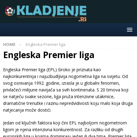
HOME
Engleska Premier liga
Engleska Premier liga
Engleska Premier liga (EPL) široko je priznata kao
najkonkurentnija i najuzbudljivija nogometna liga na svijetu. Od
svog osnivanja 1992. godine, izrasla je u globalni fenomen,
privlačeći milijune navijača sa svih kontinenata. S 20 timova koji
se natječu svake sezone, liga pruža intenzivne utakmice,
dramatične trenutke i razinu nepredvidivosti koju malo koja druga
natjecanja može dostići.
Jedan od ključnih faktora koji čini EPL najboljom nogometnom
ligom je njena intenzivna konkurentnost. Za razliku od drugih
europskih liga u kojima dominiraju jedan ili dva tima, Premier liga