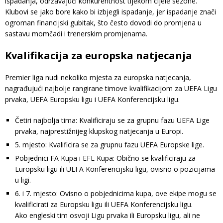
ispadanja, održavajući konkurentnost tijekom cijele sezone.
Klubovi se jako bore kako bi izbjegli ispadanje, jer ispadanje znači
ogroman financijski gubitak, što često dovodi do promjena u
sastavu momčadi i trenerskim promjenama.
Kvalifikacija za europska natjecanja
Premier liga nudi nekoliko mjesta za europska natjecanja,
nagrađujući najbolje rangirane timove kvalifikacijom za UEFA Ligu
prvaka, UEFA Europsku ligu i UEFA Konferencijsku ligu.
Četiri najbolja tima: Kvalificiraju se za grupnu fazu UEFA Lige
prvaka, najprestižnijeg klupskog natjecanja u Europi.
5. mjesto: Kvalificira se za grupnu fazu UEFA Europske lige.
Pobjednici FA Kupa i EFL Kupa: Obično se kvalificiraju za
Europsku ligu ili UEFA Konferencijsku ligu, ovisno o pozicijama
u ligi.
6. i 7. mjesto: Ovisno o pobjednicima kupa, ove ekipe mogu se
kvalificirati za Europsku ligu ili UEFA Konferencijsku ligu.
Ako engleski tim osvoji Ligu prvaka ili Europsku ligu, ali ne