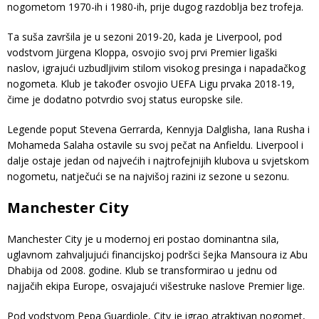
nogometom 1970-ih i 1980-ih, prije dugog razdoblja bez trofeja.
Ta suša završila je u sezoni 2019-20, kada je Liverpool, pod
vodstvom Jürgena Kloppa, osvojio svoj prvi Premier ligaški
naslov, igrajući uzbudljivim stilom visokog presinga i napadačkog
nogometa. Klub je također osvojio UEFA Ligu prvaka 2018-19,
čime je dodatno potvrdio svoj status europske sile.
Legende poput Stevena Gerrarda, Kennyja Dalglisha, Iana Rusha i
Mohameda Salaha ostavile su svoj pečat na Anfieldu. Liverpool i
dalje ostaje jedan od najvećih i najtrofejnijih klubova u svjetskom
nogometu, natječući se na najvišoj razini iz sezone u sezonu.
Manchester City
Manchester City je u modernoj eri postao dominantna sila,
uglavnom zahvaljujući financijskoj podršci šejka Mansoura iz Abu
Dhabija od 2008. godine. Klub se transformirao u jednu od
najjačih ekipa Europe, osvajajući višestruke naslove Premier lige.
Pod vodstvom Pepa Guardiole, City je igrao atraktivan nogomet,