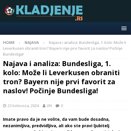
HOME
NAJAVA
Najava i analiza: Bundesliga, 1. kolo: Može li
Leverkusen obraniti tron? Bayern nije prvi favorit za naslov! Počinje
Bundesliga!
Najava i analiza: Bundesliga, 1.
kolo: Može li Leverkusen obraniti
tron? Bayern nije prvi favorit za
naslov! Počinje Bundesliga!
23 kolovoza, 2024
VN
0
Imate pravo da je ne volite, da vam bude dosadna,
nezanimljiva, predvidljiva, ali ako ste pravi ljubitelj