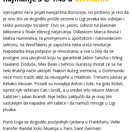
Vjerojatno neće prijati navijačima Borussije, no pošteno je reći da
je ono što se dogodilo prošle sezone u Ligi prvaka bio ozbiljan i
teško ponovljiv ‘incident’. Ovo se, jasno, odnosi na plasman
Milionera u finale elitnog natjecanja. Odlaskom Marca Reusa i
Matsa Hummelsa, te promjenom u sportskom i rukovodećem
sektoru, na Westfalenu je započeta neka vrsta revolucije.
Napadačka linija potpuno je renovirana, a sve u želji da se
postigne ona ubojitost koju su garantirali Jadon Sancho i Erling
Haaland. Doduše, Max Beier i Sehrou Guirassy morat će se na
neki drukčiji način uklopiti. Nakon dužeg vremena, u Dortmundu
neće moći tražiti alibi za neuspjehe u mladosti. Trenutni sastav je
itekako iskusan. Pozadi su novajlija Anton i Süle, na golu Kobel,
ispred njih veterani Can i Groß, a u sredini vrlo iskusni Marcel
Sabitzer i Julian Brandt. Nije teško zaključiti da je ovaj tim
sastavljen da napadne vrh tablice i da namuči mnoge u Ligi
prvaka.
Puno toga se dogodilo posljednjih tjedana u Frankfurtu. Veliki
transfer Randal Kolo Muanija u Paris Saint-Germain