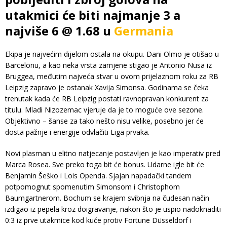
utakmici će biti najmanje 3 a
najviše 6 @ 1.68 u
Germania
Ekipa je najvećim dijelom ostala na okupu. Dani Olmo je otišao u
Barcelonu, a kao neka vrsta zamjene stigao je Antonio Nusa iz
Bruggea, međutim najveća stvar u ovom prijelaznom roku za RB
Leipzig zapravo je ostanak Xavija Simonsa. Godinama se čeka
trenutak kada će RB Leipzig postati ravnopravan konkurent za
titulu. Mladi Nizozemac vjeruje da je to moguće ove sezone.
Objektivno – šanse za tako nešto nisu velike, posebno jer će
dosta pažnje i energije odvlačiti Liga prvaka.
Novi plasman u elitno natjecanje postavljen je kao imperativ pred
Marca Rosea. Sve preko toga bit će bonus. Udarne igle bit će
Benjamin Šeško i Lois Openda. Sjajan napadački tandem
potpomognut spomenutim Simonsom i Christophom
Baumgartnerom. Bochum se krajem svibnja na čudesan način
izdigao iz pepela kroz doigravanje, nakon što je uspio nadoknaditi
0:3 iz prve utakmice kod kuće protiv Fortune Düsseldorf i