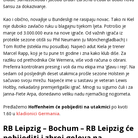
šansu za dokazivanje.
Kao i obično, novajlije u Bundesligi ne rasipaju novac. Tako ni Kiel
nije duboko zavlačio ruku u blagajnu tijekom ljeta. Potrošio je
manje od 3.000.000 eura na nove igrače. Od važnih igrača iz
protekle sezone otišli su Phil Neumann (u Mönchengladbach) i
Tom Rothe (istekla mu posudba). Najveći adut Kiela je trener
Marcel Rapp, koji je tu pune tri godine i zna kako klub diše. Za
razliku od prethodnika Ole Wernera, više vodi računa o obrani.
Preferira kontrolirani presing i voli da mu ekipa ima ‘glavu i rep’. Na
sedam od posljednjih deset utakmica prošle sezone Holstein je
sačuvao svoju mrežu. Najveće ime u sastavu je veteran Lewis
Holtby, nekadašnji premijerligaški igrač. Mnogi su sigurno čuli i za
Janna-Fiete Arpa, donedavno veliku nadu njemačkog nogometa.
Predlažemo
Hoffenheim će pobijediti na utakmici
po kvoti
1.60 u
kladionici Germania
.
RB Leipzig – Bochum – RB Leipzig će
pobijediti i zbroj golova na