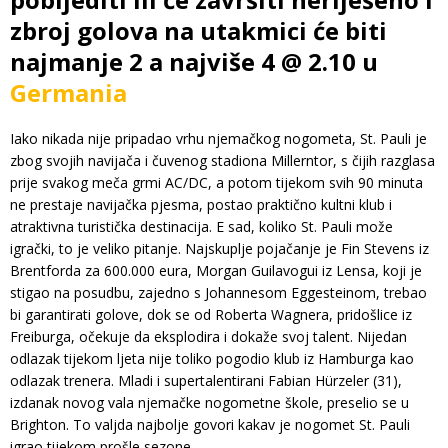
zbroj golova na utakmici će biti
najmanje 2 a najviše 4 @ 2.10 u
Germania
Iako nikada nije pripadao vrhu njemačkog nogometa, St. Pauli je
zbog svojih navijača i čuvenog stadiona Millerntor, s čijih razglasa
prije svakog meča grmi AC/DC, a potom tijekom svih 90 minuta
ne prestaje navijačka pjesma, postao praktično kultni klub i
atraktivna turistička destinacija. E sad, koliko St. Pauli može
igrački, to je veliko pitanje. Najskuplje pojačanje je Fin Stevens iz
Brentforda za 600.000 eura, Morgan Guilavogui iz Lensa, koji je
stigao na posudbu, zajedno s Johannesom Eggesteinom, trebao
bi garantirati golove, dok se od Roberta Wagnera, pridošlice iz
Freiburga, očekuje da eksplodira i dokaže svoj talent. Nijedan
odlazak tijekom ljeta nije toliko pogodio klub iz Hamburga kao
odlazak trenera. Mladi i supertalentirani Fabian Hürzeler (31),
izdanak novog vala njemačke nogometne škole, preselio se u
Brighton. To valjda najbolje govori kakav je nogomet St. Pauli
igrao tijekom prošle sezone.