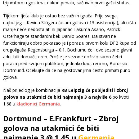
trijumfom u gostima, nakon penala, sačuvao prvoligaški status.
Tijekom ljeta klub je ostao bez važnih igrača. Prije svega,
najboljeg – Kevina Stögera (osam golova i 13 asistencija), ali ništa
manje neće nedostajati ni Japanac Takuma Asano, Patrick
Osterhage te standardni bek Danilo Soares. Da stvari ne
funkcioniraju dobro pokazao je i poraz u prvom kolu DFB kupa od
drugoligaša Regensburga – 0:1. Bochumu će i ove sezone glavni
adut biti domaći teren. Prošle je sezone doživio samo četiri
poraza pred svojom publikom, jednako kao, recimo, Borussia
Dortmund. Očekujte da će na gostovanjima često primati puno
golova.
Naš prijedlog je kombinacija
RB Leipzig će pobijediti i zbroj
golova na utakmici će biti najmanje 3 a najviše 6
po kvoti
1.68 u
kladionici Germania
.
Dortmund – E.Frankfurt – Zbroj
golova na utakmici će biti
najmanje 3 @ 1.45 u
Germania