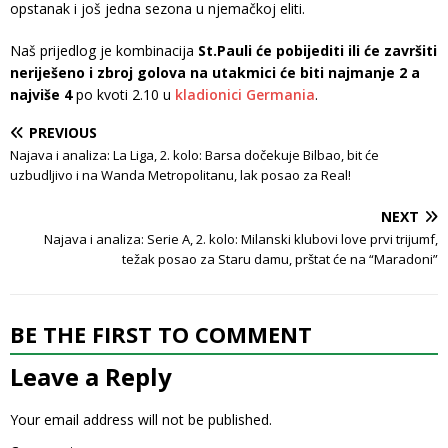
opstanak i još jedna sezona u njemačkoj eliti.
Naš prijedlog je kombinacija
St.Pauli će pobijediti ili će završiti
neriješeno i zbroj golova na utakmici će biti najmanje 2 a
najviše 4
po kvoti 2.10 u
kladionici Germania
.
PREVIOUS
Najava i analiza: La Liga, 2. kolo: Barsa dočekuje Bilbao, bit će
uzbudljivo i na Wanda Metropolitanu, lak posao za Real!
NEXT
Najava i analiza: Serie A, 2. kolo: Milanski klubovi love prvi trijumf,
težak posao za Staru damu, prštat će na “Maradoni”
BE THE FIRST TO COMMENT
Leave a Reply
Your email address will not be published.