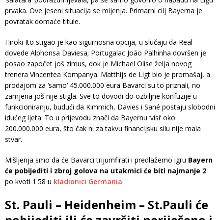
prvaka. Ove jeseni situacija se mijenja. Primarni cilj Bayerna je
povratak domaće titule.
Hiroki Ito stigao je kao sigurnosna opcija, u slučaju da Real
dovede Alphonsa Daviesa; Portugalac João Palhinha dovršen je
posao započet još zimus, dok je Michael Olise želja novog
trenera Vincentea Kompanya. Matthijs de Ligt bio je promašaj, a
prodajom za ‘samo’ 45.000.000 eura Bavarci su to priznali, no
zamjena još nije stigla. Sve to dovodi do ozbiljne konfuzije u
funkcioniranju, budući da Kimmich, Davies i Sané postaju slobodni
idućeg ljeta. To u prijevodu znači da Bayernu ‘visi’ oko
200.000.000 eura, što čak ni za takvu financijsku silu nije mala
stvar.
Mišljenja smo da će Bavarci trijumfirati i predlažemo igru
Bayern
će pobijediti i zbroj golova na utakmici će biti najmanje 2
po kvoti 1.58 u
kladionici Germania
.
St. Pauli – Heidenheim – St.Pauli će
pobijediti ili će završiti neriješeno i