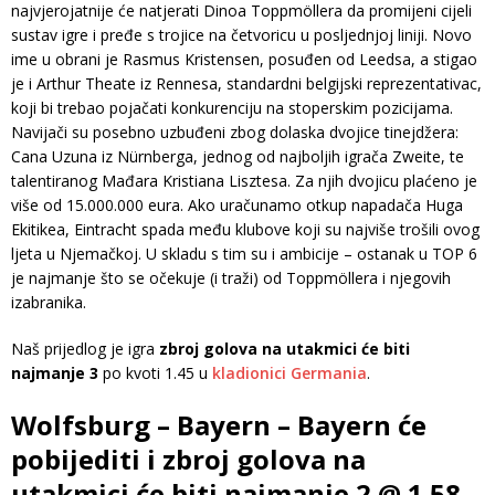
najvjerojatnije će natjerati Dinoa Toppmöllera da promijeni cijeli
sustav igre i pređe s trojice na četvoricu u posljednjoj liniji. Novo
ime u obrani je Rasmus Kristensen, posuđen od Leedsa, a stigao
je i Arthur Theate iz Rennesa, standardni belgijski reprezentativac,
koji bi trebao pojačati konkurenciju na stoperskim pozicijama.
Navijači su posebno uzbuđeni zbog dolaska dvojice tinejdžera:
Cana Uzuna iz Nürnberga, jednog od najboljih igrača Zweite, te
talentiranog Mađara Kristiana Lisztesa. Za njih dvojicu plaćeno je
više od 15.000.000 eura. Ako uračunamo otkup napadača Huga
Ekitikea, Eintracht spada među klubove koji su najviše trošili ovog
ljeta u Njemačkoj. U skladu s tim su i ambicije – ostanak u TOP 6
je najmanje što se očekuje (i traži) od Toppmöllera i njegovih
izabranika.
Naš prijedlog je igra
zbroj golova na utakmici će biti
najmanje 3
po kvoti 1.45 u
kladionici Germania
.
Wolfsburg – Bayern – Bayern će
pobijediti i zbroj golova na
utakmici će biti najmanje 2 @ 1.58