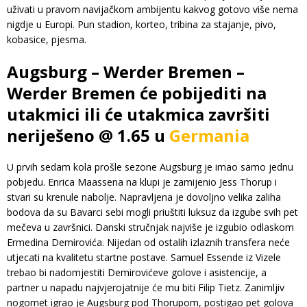
uživati u pravom navijačkom ambijentu kakvog gotovo više nema
nigdje u Europi. Pun stadion, korteo, tribina za stajanje, pivo,
kobasice, pjesma.
Augsburg – Werder Bremen –
Werder Bremen će pobijediti na
utakmici ili će utakmica završiti
neriješeno @ 1.65 u
Germania
U prvih sedam kola prošle sezone Augsburg je imao samo jednu
pobjedu. Enrica Maassena na klupi je zamijenio Jess Thorup i
stvari su krenule nabolje. Napravljena je dovoljno velika zaliha
bodova da su Bavarci sebi mogli priuštiti luksuz da izgube svih pet
mečeva u završnici. Danski stručnjak najviše je izgubio odlaskom
Ermedina Demirovića. Nijedan od ostalih izlaznih transfera neće
utjecati na kvalitetu startne postave. Samuel Essende iz Vizele
trebao bi nadomjestiti Demirovićeve golove i asistencije, a
partner u napadu najvjerojatnije će mu biti Filip Tietz. Zanimljiv
nogomet igrao je Augsburg pod Thorupom, postigao pet golova