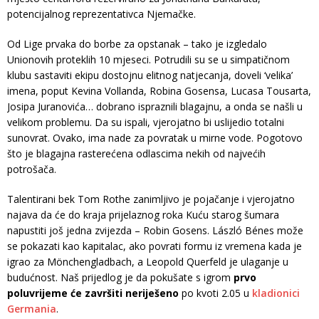
potencijalnog reprezentativca Njemačke.
Od Lige prvaka do borbe za opstanak – tako je izgledalo
Unionovih proteklih 10 mjeseci. Potrudili su se u simpatičnom
klubu sastaviti ekipu dostojnu elitnog natjecanja, doveli ‘velika’
imena, poput Kevina Vollanda, Robina Gosensa, Lucasa Tousarta,
Josipa Juranovića… dobrano ispraznili blagajnu, a onda se našli u
velikom problemu. Da su ispali, vjerojatno bi uslijedio totalni
sunovrat. Ovako, ima nade za povratak u mirne vode. Pogotovo
što je blagajna rasterećena odlascima nekih od najvećih
potrošača.
Talentirani bek Tom Rothe zanimljivo je pojačanje i vjerojatno
najava da će do kraja prijelaznog roka Kuću starog šumara
napustiti još jedna zvijezda – Robin Gosens. László Bénes može
se pokazati kao kapitalac, ako povrati formu iz vremena kada je
igrao za Mönchengladbach, a Leopold Querfeld je ulaganje u
budućnost. Naš prijedlog je da pokušate s igrom
prvo
poluvrijeme će završiti neriješeno
po kvoti 2.05 u
kladionici
Germania
.