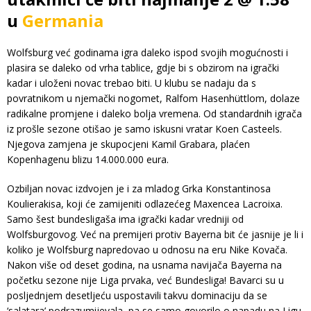
u
Germania
Wolfsburg već godinama igra daleko ispod svojih mogućnosti i
plasira se daleko od vrha tablice, gdje bi s obzirom na igrački
kadar i uloženi novac trebao biti. U klubu se nadaju da s
povratnikom u njemački nogomet, Ralfom Hasenhüttlom, dolaze
radikalne promjene i daleko bolja vremena. Od standardnih igrača
iz prošle sezone otišao je samo iskusni vratar Koen Casteels.
Njegova zamjena je skupocjeni Kamil Grabara, plaćen
Kopenhagenu blizu 14.000.000 eura.
Ozbiljan novac izdvojen je i za mladog Grka Konstantinosa
Koulierakisa, koji će zamijeniti odlazećeg Maxencea Lacroixa.
Samo šest bundesligaša ima igrački kadar vredniji od
Wolfsburgovog. Već na premijeri protiv Bayerna bit će jasnije je li i
koliko je Wolfsburg napredovao u odnosu na eru Nike Kovača.
Nakon više od deset godina, na usnama navijača Bayerna na
početku sezone nije Liga prvaka, već Bundesliga! Bavarci su u
posljednjem desetljeću uspostavili takvu dominaciju da se
‘salatara’ podrazumijevala, pa se samo govorilo o napadu na Ligu