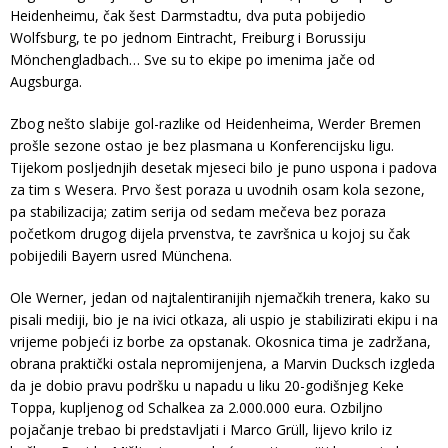
Heidenheimu, čak šest Darmstadtu, dva puta pobijedio
Wolfsburg, te po jednom Eintracht, Freiburg i Borussiju
Mönchengladbach… Sve su to ekipe po imenima jače od
Augsburga.
Zbog nešto slabije gol-razlike od Heidenheima, Werder Bremen
prošle sezone ostao je bez plasmana u Konferencijsku ligu.
Tijekom posljednjih desetak mjeseci bilo je puno uspona i padova
za tim s Wesera. Prvo šest poraza u uvodnih osam kola sezone,
pa stabilizacija; zatim serija od sedam mečeva bez poraza
početkom drugog dijela prvenstva, te završnica u kojoj su čak
pobijedili Bayern usred Münchena.
Ole Werner, jedan od najtalentiranijih njemačkih trenera, kako su
pisali mediji, bio je na ivici otkaza, ali uspio je stabilizirati ekipu i na
vrijeme pobjeći iz borbe za opstanak. Okosnica tima je zadržana,
obrana praktički ostala nepromijenjena, a Marvin Ducksch izgleda
da je dobio pravu podršku u napadu u liku 20-godišnjeg Keke
Toppa, kupljenog od Schalkea za 2.000.000 eura. Ozbiljno
pojačanje trebao bi predstavljati i Marco Grüll, lijevo krilo iz