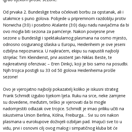
Od prvaka 2. Bundeslige treba očekivati borbu za opstanak, ali i
utakmice s puno golova. Pobjede u pripremnom razdoblju protiv
Norwicha (3:0) i posebno Atalante (3:0) daju nadu navijačima da bi
ovo mogla biti sezona za pamćenje. Nakon povijesne prve
sezone u Bundesligi i spektakularnog plasmana na osmo mjesto,
odnosno osiguranog izlaska u Europu, Heidenheim je ove jeseni
ozbiljna nepoznanica. U najkraćem, ekipu su napustili najbolji
strijelac Tim Kleindienst, prvi asistent Jan-Niklas Beste, te
najkreativniji ofenzivac – Eren Dinkçi, koji je bio samo na posudbi.
Njih trojica postigli su 33 od 50 golova Heidenheima prošle
sezone!
Ovo je vjerojatno najbolji pokazatelj koliko je iskusni strateg
Frank Schmidt izgubio tijekom ljeta. Ruku na srce, neke zamjene
su dovedene, međutim, teško je vjerovati da bi mogle
nadomjestiti odlazak ove trojice. Schmidt je imao priliku učiti na
iskustvima Union Berlina, Kölna, Freiburga… Svi su oni nakon
plasmana u eurokupove doživjeli ozbiljan pad. Imajući sve to u
vidu, prvi i osnovni cilj ovog malog i simpatičnog kluba bit će