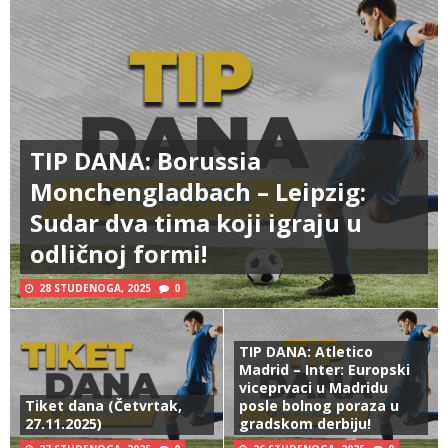
TIP DANA: Borussia
Monchengladbach – Leipzig:
Sudar dva tima koji igraju u
odličnoj formi!
28 STUDENOGA, 2025
0
TIP DANA: Atletico
Madrid – Inter: Europski
viceprvaci u Madridu
Tiket dana (Četvrtak,
posle bolnog poraza u
27.11.2025)
gradskom derbiju!