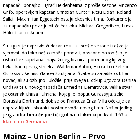
napadač i ponajbolji igrač Heidenheima iz prošle sezone. Vincenzo
Grifo, oporavljeni kapetan Christian Günter, Ritsu Doan, Roland
Sallai i Maximilian Eggestein ostaju okosnica tima. Konkurencija
za napadačku poziciju bit će žestoka: Michael Gregoritsch, Lucas
Höler i Junior Adamu.
Stuttgart je napravio čudesan rezultat prošle sezone i teško je
vjerovati da tako nešto može ponoviti, posebno nakon što je
ostao bez kapetana i najvažnijeg braniča, pouzdanog lijevog
beka, kao i prvog strijelca. Waldemar Anton, Hiroki Ito i Sehrou
Guirassy više nisu članovi Stuttgarta. Švabe su zaradile ozbiljan
novac, ali su ozbiljno i uložile, prije svega u otkup ugovora Deniza
Undava te u novog napadača Ermedina Demirovića. Velika stvar
je ostanak Chrisa Führicha, kojeg je, poput Guirassyja, želio
Borussia Dortmund, dok se od Francuza Enza Milla očekuje da
napravi ključni iskorak i postane vođa novog tima. Naš prijedlog
je igra
oba tima će postići gol na utakmici
po kvoti 1.63 u
kladionici Germania
.
Mainz – Union Berlin – Prvo