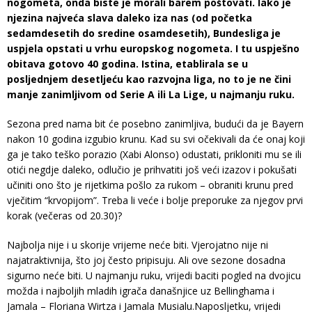
nogometa, onda biste je morali barem poštovati. Iako je
njezina najveća slava daleko iza nas (od početka
sedamdesetih do sredine osamdesetih), Bundesliga je
uspjela opstati u vrhu europskog nogometa. I tu uspješno
obitava gotovo 40 godina. Istina, etablirala se u
posljednjem desetljeću kao razvojna liga, no to je ne čini
manje zanimljivom od Serie A ili La Lige, u najmanju ruku.
Sezona pred nama bit će posebno zanimljiva, budući da je Bayern
nakon 10 godina izgubio krunu. Kad su svi očekivali da će onaj koji
ga je tako teško porazio (Xabi Alonso) odustati, prikloniti mu se ili
otići negdje daleko, odlučio je prihvatiti još veći izazov i pokušati
učiniti ono što je rijetkima pošlo za rukom – obraniti krunu pred
vječitim “krvopijom”. Treba li veće i bolje preporuke za njegov prvi
korak (večeras od 20.30)?
Najbolja nije i u skorije vrijeme neće biti. Vjerojatno nije ni
najatraktivnija, što joj često pripisuju. Ali ove sezone dosadna
sigurno neće biti. U najmanju ruku, vrijedi baciti pogled na dvojicu
možda i najboljih mladih igrača današnjice uz Bellinghama i
Jamala – Floriana Wirtza i Jamala Musialu.Naposljetku, vrijedi