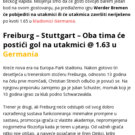
bečkog Rapida. Mišljenja smo da će gosti osvojiti barem jedan
bod na ovom gostovanju, pa predlažemo igru
Werder Bremen
će pobijediti na utakmici ili će utakmica završiti neriješeno
po kvoti 1.65 u
kladionici Germania
.
Freiburg – Stuttgart – Oba tima će
postići gol na utakmici @ 1.63 u
Germania
Kreće nova era na Europa-Park stadionu. Nakon gotovo tri
desetljeća u trenerskom stožeru Freiburga, odnosno 13 godina
na čelu prve momčadi, Christian Streich odlučio je povući se. Na
njegovu preporuku zamijenio ga je Julian Schuster, momak koji je
10 godina igrao za klub podno Schwarzwalda.
Trener je drugi, ali Freiburg neće odstupiti od svog dobro
razrađenog sustava funkcioniranja: minimalne promjene u
sastavu, promocija igrača iz vlastite akademije, nepromijenjena
nogometna filozofija kada je teren u pitanju. Od važnih igrača
nitko nije otišao, a najveće pojačanje je Eren Dinkçi, krilni