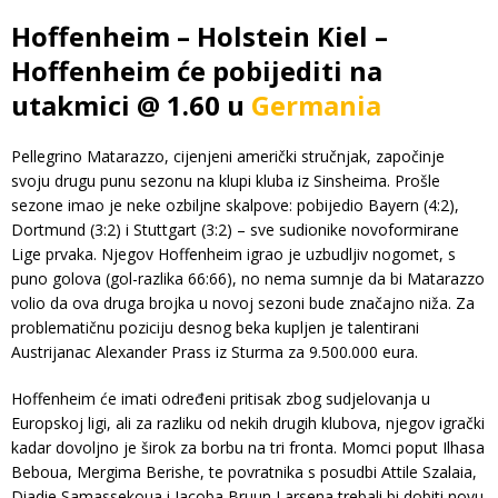
Hoffenheim – Holstein Kiel –
Hoffenheim će pobijediti na
utakmici @ 1.60 u
Germania
Pellegrino Matarazzo, cijenjeni američki stručnjak, započinje
svoju drugu punu sezonu na klupi kluba iz Sinsheima. Prošle
sezone imao je neke ozbiljne skalpove: pobijedio Bayern (4:2),
Dortmund (3:2) i Stuttgart (3:2) – sve sudionike novoformirane
Lige prvaka. Njegov Hoffenheim igrao je uzbudljiv nogomet, s
puno golova (gol-razlika 66:66), no nema sumnje da bi Matarazzo
volio da ova druga brojka u novoj sezoni bude značajno niža. Za
problematičnu poziciju desnog beka kupljen je talentirani
Austrijanac Alexander Prass iz Sturma za 9.500.000 eura.
Hoffenheim će imati određeni pritisak zbog sudjelovanja u
Europskoj ligi, ali za razliku od nekih drugih klubova, njegov igrački
kadar dovoljno je širok za borbu na tri fronta. Momci poput Ilhasa
Beboua, Mergima Berishe, te povratnika s posudbi Attile Szalaia,
Diadie Samassekoua i Jacoba Bruun Larsena trebali bi dobiti novu