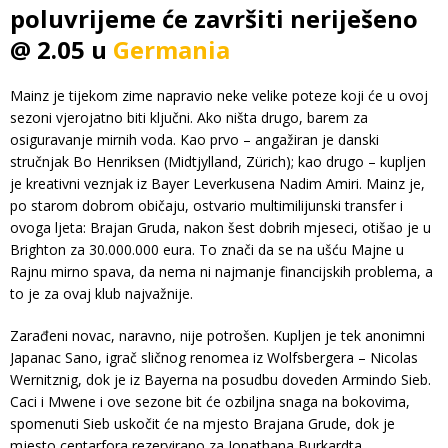
poluvrijeme će završiti neriješeno
@ 2.05 u
Germania
Mainz je tijekom zime napravio neke velike poteze koji će u ovoj
sezoni vjerojatno biti ključni. Ako ništa drugo, barem za
osiguravanje mirnih voda. Kao prvo – angažiran je danski
stručnjak Bo Henriksen (Midtjylland, Zürich); kao drugo – kupljen
je kreativni veznjak iz Bayer Leverkusena Nadim Amiri. Mainz je,
po starom dobrom običaju, ostvario multimilijunski transfer i
ovoga ljeta: Brajan Gruda, nakon šest dobrih mjeseci, otišao je u
Brighton za 30.000.000 eura. To znači da se na ušću Majne u
Rajnu mirno spava, da nema ni najmanje financijskih problema, a
to je za ovaj klub najvažnije.
Zarađeni novac, naravno, nije potrošen. Kupljen je tek anonimni
Japanac Sano, igrač sličnog renomea iz Wolfsbergera – Nicolas
Wernitznig, dok je iz Bayerna na posudbu doveden Armindo Sieb.
Caci i Mwene i ove sezone bit će ozbiljna snaga na bokovima,
spomenuti Sieb uskočit će na mjesto Brajana Grude, dok je
mjesto centarfora rezervirano za Jonathana Burkardta,