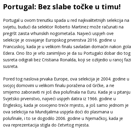
Portugal: Bez slabe točke u timu!
Portugal u ovom trenutku spada u red najkvalitetnijih selekcija na
svijetu, budući da selektor Roberto Martinez može računati na
pregršt zaista vrhunskih nogometaša. Najveći uspjeh ove
selekcije je osvajanje Europskog prvenstva 2016. godine u
Francuskoj, kada je u velikom finalu savladan domaćin nakon gola
Edera. Ono što je vrlo zanimljivo je da su Portugalci dobar dio tog
susreta odigrali bez Cristiana Ronalda, koji se ozlijedio u ranoj fazi
susreta.
Pored tog naslova prvaka Europe, ova selekcija je 2004. godine u
svojoj domovini u velikom finalu poražena od Grčke, a ne
smijemo zaboraviti ni još dva polufinala na Euru. Kada je u pitanju
Svjetsko prvenstvo, najveći uspjeh datira iz 1966. godine u
Engleskoj, kada je osvojeno treće mjesto, a još samo jednom je
ova selekcija na Mundijalima uspjela doći do plasmana u
polufinale, i to se dogodilo 2006. godine u Njemačkoj, kada je
ova reprezentacija stigla do četvrtog mjesta.