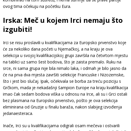
ovog tima očekuju na početku Eura.
Irska: Meč u kojem Irci nemaju što
izgubiti!
Irci se nisu proslavili u kvalifikacijama za Europsko prvenstvo koje
će za nekoliko dana početi u Njemačkoj, a na kraju je ova
selekcija u svojoj kvalifikacijskoj grupi završila na četvrtom mjestu
na tablici uz samo šest bodova, što je zaista premalo. Ruku na
srce, ni sama grupa nije bila nimalo laka, i odmah je bilo jasno da
će na prva dva mjesta završiti selekcije Francuske i Nizozemske,
što i jest bio slučaj. Ipak, očekivala se borba za treću poziciju s
Grčkom, mada je nekadašnji šampion Europe na kraju kvalifikacija
imao čak sedam bodova viška u odnosu na Irce, ali su i Grci ostali
bez plasmana na Europsko prvenstvo, pošto je ova selekcija
eliminirana od Gruzije u finalu baraža, nakon slabijeg izvođenja
jedanaesteraca.
Inače, Irci su u kvalifikacijama odigrali osam mečeva i ostvarili