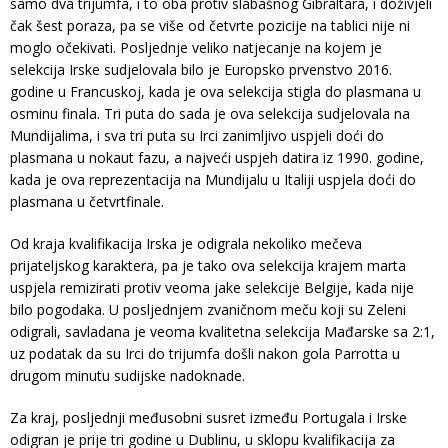
samo dva trijumfa, i to oba protiv slabašnog Gibraltara, i doživjeli
čak šest poraza, pa se više od četvrte pozicije na tablici nije ni
moglo očekivati. Posljednje veliko natjecanje na kojem je
selekcija Irske sudjelovala bilo je Europsko prvenstvo 2016.
godine u Francuskoj, kada je ova selekcija stigla do plasmana u
osminu finala. Tri puta do sada je ova selekcija sudjelovala na
Mundijalima, i sva tri puta su Irci zanimljivo uspjeli doći do
plasmana u nokaut fazu, a najveći uspjeh datira iz 1990. godine,
kada je ova reprezentacija na Mundijalu u Italiji uspjela doći do
plasmana u četvrtfinale.
Od kraja kvalifikacija Irska je odigrala nekoliko mečeva
prijateljskog karaktera, pa je tako ova selekcija krajem marta
uspjela remizirati protiv veoma jake selekcije Belgije, kada nije
bilo pogodaka. U posljednjem zvaničnom meču koji su Zeleni
odigrali, savladana je veoma kvalitetna selekcija Mađarske sa 2:1,
uz podatak da su Irci do trijumfa došli nakon gola Parrotta u
drugom minutu sudijske nadoknade.
Za kraj, posljednji međusobni susret između Portugala i Irske
odigran je prije tri godine u Dublinu, u sklopu kvalifikacija za