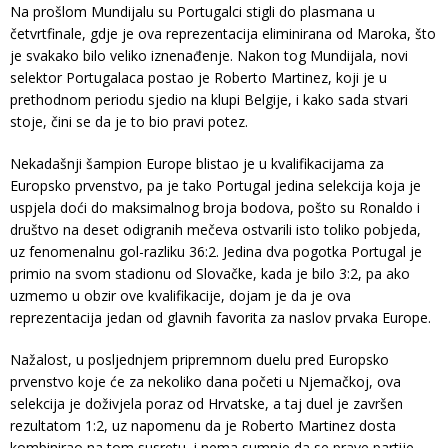
Na prošlom Mundijalu su Portugalci stigli do plasmana u
četvrtfinale, gdje je ova reprezentacija eliminirana od Maroka, što
je svakako bilo veliko iznenađenje. Nakon tog Mundijala, novi
selektor Portugalaca postao je Roberto Martinez, koji je u
prethodnom periodu sjedio na klupi Belgije, i kako sada stvari
stoje, čini se da je to bio pravi potez.
Nekadašnji šampion Europe blistao je u kvalifikacijama za
Europsko prvenstvo, pa je tako Portugal jedina selekcija koja je
uspjela doći do maksimalnog broja bodova, pošto su Ronaldo i
društvo na deset odigranih mečeva ostvarili isto toliko pobjeda,
uz fenomenalnu gol-razliku 36:2. Jedina dva pogotka Portugal je
primio na svom stadionu od Slovačke, kada je bilo 3:2, pa ako
uzmemo u obzir ove kvalifikacije, dojam je da je ova
reprezentacija jedan od glavnih favorita za naslov prvaka Europe.
Nažalost, u posljednjem pripremnom duelu pred Europsko
prvenstvo koje će za nekoliko dana početi u Njemačkoj, ova
selekcija je doživjela poraz od Hrvatske, a taj duel je završen
rezultatom 1:2, uz napomenu da je Roberto Martinez dosta
kombinirao na tom susretu, i nema sumnje da se prave partije