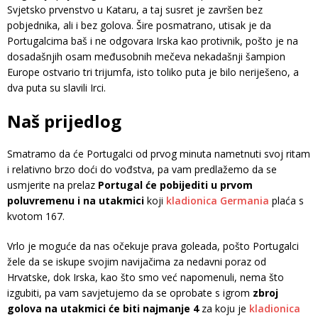
Svjetsko prvenstvo u Kataru, a taj susret je završen bez
pobjednika, ali i bez golova. Šire posmatrano, utisak je da
Portugalcima baš i ne odgovara Irska kao protivnik, pošto je na
dosadašnjih osam međusobnih mečeva nekadašnji šampion
Europe ostvario tri trijumfa, isto toliko puta je bilo neriješeno, a
dva puta su slavili Irci.
Naš prijedlog
Smatramo da će Portugalci od prvog minuta nametnuti svoj ritam
i relativno brzo doći do vođstva, pa vam predlažemo da se
usmjerite na prelaz
Portugal će pobijediti u prvom
poluvremenu i na utakmici
koji
kladionica Germania
plaća s
kvotom 167.
Vrlo je moguće da nas očekuje prava goleada, pošto Portugalci
žele da se iskupe svojim navijačima za nedavni poraz od
Hrvatske, dok Irska, kao što smo već napomenuli, nema što
izgubiti, pa vam savjetujemo da se oprobate s igrom
zbroj
golova na utakmici će biti najmanje 4
za koju je
kladionica