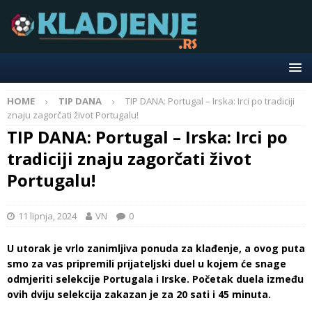
HOME
TIP DANA
TIP DANA: Portugal – Irska: Irci po tradiciji
znaju zagorčati život Portugalu!
TIP DANA: Portugal – Irska: Irci po
tradiciji znaju zagorčati život
Portugalu!
11 lipnja, 2024
VN
0
U utorak je vrlo zanimljiva ponuda za klađenje, a ovog puta
smo za vas pripremili prijateljski duel u kojem će snage
odmjeriti selekcije Portugala i Irske. Početak duela između
ovih dviju selekcija zakazan je za 20 sati i 45 minuta.