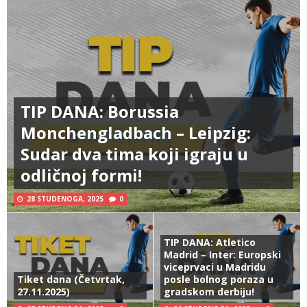
TIP DANA: Borussia
Monchengladbach – Leipzig:
Sudar dva tima koji igraju u
odličnoj formi!
28 STUDENOGA, 2025
0
TIP DANA: Atletico
Madrid – Inter: Europski
viceprvaci u Madridu
Tiket dana (Četvrtak,
posle bolnog poraza u
27.11.2025)
gradskom derbiju!