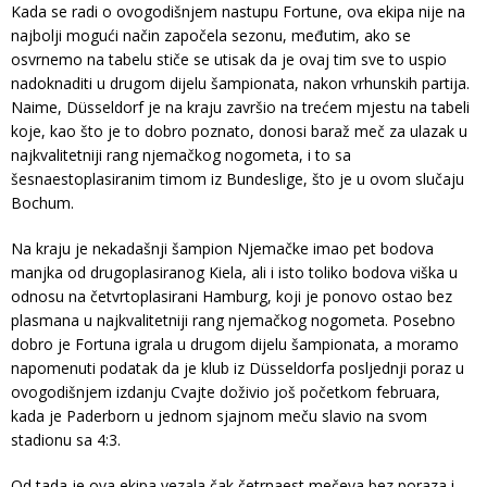
Kada se radi o ovogodišnjem nastupu Fortune, ova ekipa nije na
najbolji mogući način započela sezonu, međutim, ako se
osvrnemo na tabelu stiče se utisak da je ovaj tim sve to uspio
nadoknaditi u drugom dijelu šampionata, nakon vrhunskih partija.
Naime, Düsseldorf je na kraju završio na trećem mjestu na tabeli
koje, kao što je to dobro poznato, donosi baraž meč za ulazak u
najkvalitetniji rang njemačkog nogometa, i to sa
šesnaestoplasiranim timom iz Bundeslige, što je u ovom slučaju
Bochum.
Na kraju je nekadašnji šampion Njemačke imao pet bodova
manjka od drugoplasiranog Kiela, ali i isto toliko bodova viška u
odnosu na četvrtoplasirani Hamburg, koji je ponovo ostao bez
plasmana u najkvalitetniji rang njemačkog nogometa. Posebno
dobro je Fortuna igrala u drugom dijelu šampionata, a moramo
napomenuti podatak da je klub iz Düsseldorfa posljednji poraz u
ovogodišnjem izdanju Cvajte doživio još početkom februara,
kada je Paderborn u jednom sjajnom meču slavio na svom
stadionu sa 4:3.
Od tada je ova ekipa vezala čak četrnaest mečeva bez poraza i