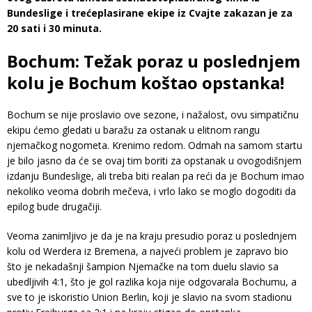
Bundeslige i trećeplasirane ekipe iz Cvajte zakazan je za
20 sati i 30 minuta.
Bochum: Težak poraz u poslednjem
kolu je Bochum koštao opstanka!
Bochum se nije proslavio ove sezone, i nažalost, ovu simpatičnu
ekipu ćemo gledati u baražu za ostanak u elitnom rangu
njemačkog nogometa. Krenimo redom. Odmah na samom startu
je bilo jasno da će se ovaj tim boriti za opstanak u ovogodišnjem
izdanju Bundeslige, ali treba biti realan pa reći da je Bochum imao
nekoliko veoma dobrih mečeva, i vrlo lako se moglo dogoditi da
epilog bude drugačiji.
Veoma zanimljivo je da je na kraju presudio poraz u poslednjem
kolu od Werdera iz Bremena, a najveći problem je zapravo bio
što je nekadašnji šampion Njemačke na tom duelu slavio sa
ubedljivih 4:1, što je gol razlika koja nije odgovarala Bochumu, a
sve to je iskoristio Union Berlin, koji je slavio na svom stadionu