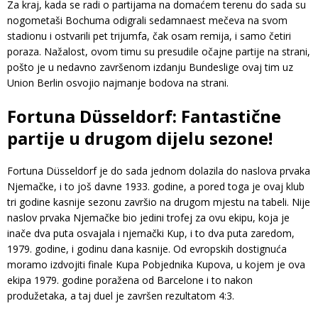
Za kraj, kada se radi o partijama na domaćem terenu do sada su
nogometaši Bochuma odigrali sedamnaest mečeva na svom
stadionu i ostvarili pet trijumfa, čak osam remija, i samo četiri
poraza. Nažalost, ovom timu su presudile očajne partije na strani,
pošto je u nedavno završenom izdanju Bundeslige ovaj tim uz
Union Berlin osvojio najmanje bodova na strani.
Fortuna Düsseldorf: Fantastične
partije u drugom dijelu sezone!
Fortuna Düsseldorf je do sada jednom dolazila do naslova prvaka
Njemačke, i to još davne 1933. godine, a pored toga je ovaj klub
tri godine kasnije sezonu završio na drugom mjestu na tabeli. Nije
naslov prvaka Njemačke bio jedini trofej za ovu ekipu, koja je
inače dva puta osvajala i njemački Kup, i to dva puta zaredom,
1979. godine, i godinu dana kasnije. Od evropskih dostignuća
moramo izdvojiti finale Kupa Pobjednika Kupova, u kojem je ova
ekipa 1979. godine poražena od Barcelone i to nakon
produžetaka, a taj duel je završen rezultatom 4:3.