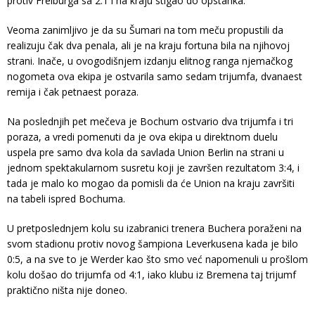
protiv Freiburga sa 2:1 i na kraju stigao do opstanka.
Veoma zanimljivo je da su Šumari na tom meču propustili da
realizuju čak dva penala, ali je na kraju fortuna bila na njihovoj
strani. Inače, u ovogodišnjem izdanju elitnog ranga njemačkog
nogometa ova ekipa je ostvarila samo sedam trijumfa, dvanaest
remija i čak petnaest poraza.
Na poslednjih pet mečeva je Bochum ostvario dva trijumfa i tri
poraza, a vredi pomenuti da je ova ekipa u direktnom duelu
uspela pre samo dva kola da savlada Union Berlin na strani u
jednom spektakularnom susretu koji je završen rezultatom 3:4, i
tada je malo ko mogao da pomisli da će Union na kraju završiti
na tabeli ispred Bochuma.
U pretposlednjem kolu su izabranici trenera Buchera poraženi na
svom stadionu protiv novog šampiona Leverkusena kada je bilo
0:5, a na sve to je Werder kao što smo već napomenuli u prošlom
kolu došao do trijumfa od 4:1, iako klubu iz Bremena taj trijumf
praktično ništa nije doneo.