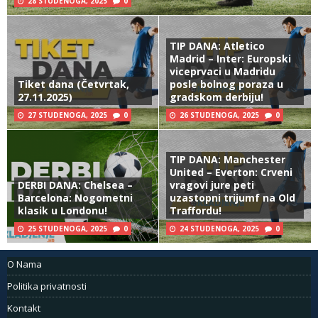
28 STUDENOGA, 2025
0
TIP DANA: Atletico
Madrid – Inter: Europski
viceprvaci u Madridu
Tiket dana (Četvrtak,
posle bolnog poraza u
27.11.2025)
gradskom derbiju!
27 STUDENOGA, 2025
0
26 STUDENOGA, 2025
0
TIP DANA: Manchester
United – Everton: Crveni
DERBI DANA: Chelsea –
vragovi jure peti
Barcelona: Nogometni
uzastopni trijumf na Old
klasik u Londonu!
Traffordu!
25 STUDENOGA, 2025
0
24 STUDENOGA, 2025
0
O Nama
Politika privatnosti
Kontakt