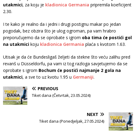
utakmici
, za koju je
kladionica Germania
pripremila koeficijent
2.30.
I te kako je realno da i jedni i drugi postignu makar po jedan
pogodak, bez obzira što je ulog ogroman, pa vam hrabro
preporučujemo da se oprobate s igrom
oba tima će postići gol
na utakmici
koju
kladionica Germania
plaća s kvotom 1.63.
Utisak je da će Bundesligaš željeti da stekne što veću zalihu pred
revanš u Düsseldorfu, pa vam iz tog razloga savjetujemo da se
oprobate s igrom
Bochum će postići najmanje 2 gola na
utakmici
, a sve to uz kvotu 1.95 u
Germaniji
.
PREVIOUS
Tiket dana (Četvrtak, 23.05.2024)
NEXT
Tiket dana (Ponedjeljak, 27.05.2024)