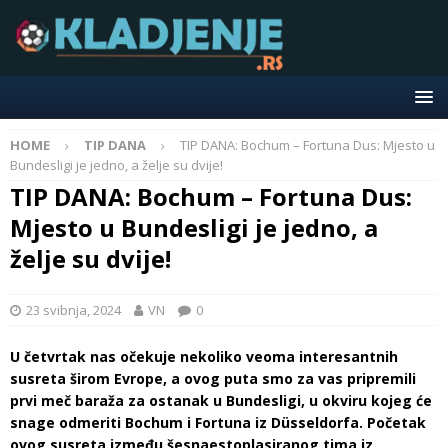
HOME
TIP DANA
TIP DANA: Bochum – Fortuna Dus: Mjesto u
Bundesligi je jedno, a želje su dvije!
TIP DANA: Bochum – Fortuna Dus:
Mjesto u Bundesligi je jedno, a
želje su dvije!
23 svibnja, 2024
VN
0
U četvrtak nas očekuje nekoliko veoma interesantnih
susreta širom Evrope, a ovog puta smo za vas pripremili
prvi meč baraža za ostanak u Bundesligi, u okviru kojeg će
snage odmeriti Bochum i Fortuna iz Düsseldorfa. Početak
ovog susreta između šesnaestoplasiranog tima iz