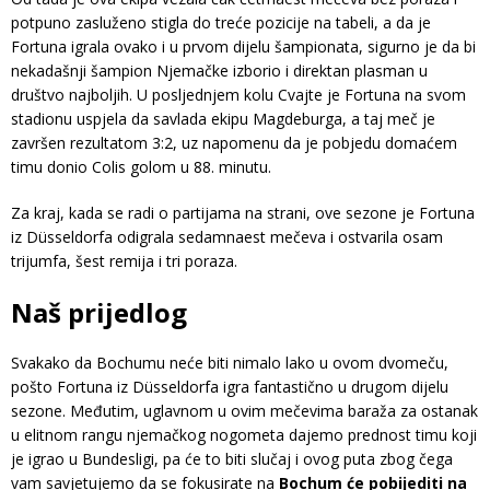
potpuno zasluženo stigla do treće pozicije na tabeli, a da je
Fortuna igrala ovako i u prvom dijelu šampionata, sigurno je da bi
nekadašnji šampion Njemačke izborio i direktan plasman u
društvo najboljih. U posljednjem kolu Cvajte je Fortuna na svom
stadionu uspjela da savlada ekipu Magdeburga, a taj meč je
završen rezultatom 3:2, uz napomenu da je pobjedu domaćem
timu donio Colis golom u 88. minutu.
Za kraj, kada se radi o partijama na strani, ove sezone je Fortuna
iz Düsseldorfa odigrala sedamnaest mečeva i ostvarila osam
trijumfa, šest remija i tri poraza.
Naš prijedlog
Svakako da Bochumu neće biti nimalo lako u ovom dvomeču,
pošto Fortuna iz Düsseldorfa igra fantastično u drugom dijelu
sezone. Međutim, uglavnom u ovim mečevima baraža za ostanak
u elitnom rangu njemačkog nogometa dajemo prednost timu koji
je igrao u Bundesligi, pa će to biti slučaj i ovog puta zbog čega
vam savjetujemo da se fokusirate na
Bochum će pobijediti na