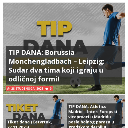
TIP DANA: Borussia
Monchengladbach – Leipzig:
Sudar dva tima koji igraju u
odličnoj formi!
28 STUDENOGA, 2025
0
TIP DANA: Atletico
Madrid – Inter: Europski
viceprvaci u Madridu
Tiket dana (Četvrtak,
posle bolnog poraza u
27.11.2025)
gradskom derbiju!