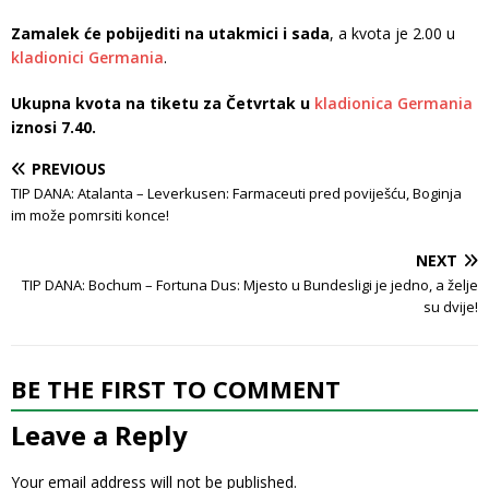
Zamalek će pobijediti na utakmici i sada
, a kvota je 2.00 u
kladionici Germania
.
Ukupna kvota na tiketu za Četvrtak u
kladionica Germania
iznosi 7.40.
PREVIOUS
TIP DANA: Atalanta – Leverkusen: Farmaceuti pred poviješću, Boginja
im može pomrsiti konce!
NEXT
TIP DANA: Bochum – Fortuna Dus: Mjesto u Bundesligi je jedno, a želje
su dvije!
BE THE FIRST TO COMMENT
Leave a Reply
Your email address will not be published.