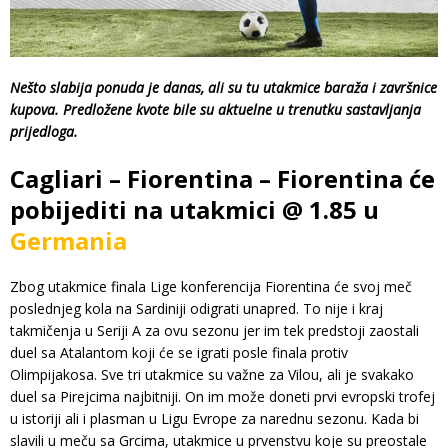
Nešto slabija ponuda je danas, ali su tu utakmice baraža i završnice
kupova. Predložene kvote bile su aktuelne u trenutku sastavljanja
prijedloga.
Cagliari – Fiorentina – Fiorentina će
pobijediti na utakmici @ 1.85 u
Germania
Zbog utakmice finala Lige konferencija Fiorentina će svoj meč
poslednjeg kola na Sardiniji odigrati unapred. To nije i kraj
takmičenja u Seriji A za ovu sezonu jer im tek predstoji zaostali
duel sa Atalantom koji će se igrati posle finala protiv
Olimpijakosa. Sve tri utakmice su važne za Vilou, ali je svakako
duel sa Pirejcima najbitniji. On im može doneti prvi evropski trofej
u istoriji ali i plasman u Ligu Evrope za narednu sezonu. Kada bi
slavili u meču sa Grcima, utakmice u prvenstvu koje su preostale