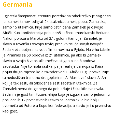
Germania
Egipatski šampionat i trenutni poredak na tabeli teško je sagledati
jer su neki timovi odigrali 24 utakmice, a neki, poput Zamaleka,
samo 15 utakmica. Prije samo četiri dana Zamalek je osvojio
Afrički Kup konfederacija pobijedivši u finalu marokanski Berkane.
Nakon poraza u Maroku od 2:1, golom Hamdija, Zamalek je
slavio u revanšu i osvojio trofej pred 75 tisuća svojih navijača.
Sada kreće potjera za vodećim timovima u Egiptu. Na vrhu tabele
je Piramids sa 50 bodova iz 21 utakmice, pa ako bi Zamalek
slavio u svojih 6 zaostalih mečeva stigao bi na 8 bodova
zaostatka. Nije to mala razlika, pa je realnije da ekipa iz Kaira
pojuri drugo mjesto koje također vodi u Afričku Ligu prvaka. Nije
tu nedostižan trenutno drugoplasirani Al Masri, već slavni Al Ahli
koji je tek šesti, ali također sa šest zaostalih utakmica. Za
Zamalek nema druge nego da pobjeđuje i čeka kikseve rivala.
Sada im je gost tim Future, ekipa koja je izgubila samo jednom u
posljednjih 12 prvenstvenih utakmica. Zamalek je bio bolji u
dvomeču od Future u Kupu konfederacija, a slavio je i u prvenstvu
kao gost.