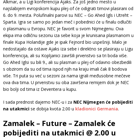
Alkmar, a u Ligi konferencija Ajaks. Za još jedno mesto u
najslabijem evropskom kupu plej-of će odigrati timovi plasirani od
6. do 9. mesta. Polufinalni parovi su NEC – Go Ahed Igls i Utreht –
Sparta. Igra se samo po jedan meč i pobednici će u finalu odlučiti
o plasmanu u Evropu. NEC je favorit u svom Nijmegenu. Ova
ekipa ima odličnu sezonu iza sebe koja je krunisana plasmanom u
finale Kupa Holandije gde je ipak Fejnord bio uspešniji. Malo je
nedostajalo da ostave Ajaks iza sebe i direktno se plasiraju u Ligu
konferencija, ali su Kopljanici završili prvenstvo sa tri boda više.
Go Ahed Iglsi su bili 9., ali su plasman u plej-of odavno obezbedili
s obzirom da su od tima ispod njih na kraju imali čak 8 bodova
više. Tri puta su već u sezoni za nama igrali međusobne mečeve
ova dva tima. U prvenstvu su oba završena remijem dok je NEC
bio bolji od tima iz Deventera u kupu.
I sada prednost dajemo NEC-u i za
NEC Nijmegen će pobijediti
na utakmici
se dobija kvota 2.00 u
kladionici Germania
.
Zamalek – Future – Zamalek će
pobijediti na utakmici @ 2.00 u