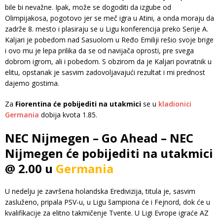
bile bi nevažne. Ipak, može se dogoditi da izgube od
Olimpijakosa, pogotovo jer se meč igra u Atini, a onda moraju da
zadrže 8. mesto i plasiraju se u Ligu konferencija preko Serije A.
Kaljari je pobedom nad Sasuolom u Ređo Emiliji rešio svoje brige
i ovo mu je lepa prilika da se od navijača oprosti, pre svega
dobrom igrom, ali i pobedom. S obzirom da je Kaljari povratnik u
elitu, opstanak je sasvim zadovoljavajući rezultat i mi prednost
dajemo gostima.
Za
Fiorentina će pobijediti na utakmici
se u
kladionici
Germania
dobija kvota 1.85.
NEC Nijmegen – Go Ahead – NEC
Nijmegen će pobijediti na utakmici
@ 2.00 u
Germania
U nedelju je završena holandska Eredivizija, titula je, sasvim
zasluženo, pripala PSV-u, u Ligu šampiona će i Fejnord, dok će u
kvalifikacije za elitno takmičenje Tvente. U Ligi Evrope igraće AZ