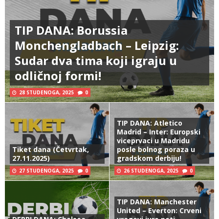
TIP DANA: Borussia
Monchengladbach – Leipzig:
Sudar dva tima koji igraju u
odličnoj formi!
28 STUDENOGA, 2025
0
TIP DANA: Atletico
Madrid – Inter: Europski
viceprvaci u Madridu
Tiket dana (Četvrtak,
posle bolnog poraza u
27.11.2025)
gradskom derbiju!
27 STUDENOGA, 2025
0
26 STUDENOGA, 2025
0
TIP DANA: Manchester
United – Everton: Crveni