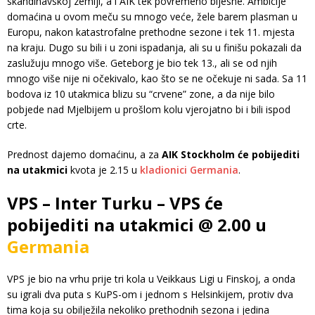
skandinavskoj zemlji, a i AIK tek povremeno bljesne. Ambicije
domaćina u ovom meču su mnogo veće, žele barem plasman u
Europu, nakon katastrofalne prethodne sezone i tek 11. mjesta
na kraju. Dugo su bili i u zoni ispadanja, ali su u finišu pokazali da
zaslužuju mnogo više. Geteborg je bio tek 13., ali se od njih
mnogo više nije ni očekivalo, kao što se ne očekuje ni sada. Sa 11
bodova iz 10 utakmica blizu su “crvene” zone, a da nije bilo
pobjede nad Mjelbijem u prošlom kolu vjerojatno bi i bili ispod
crte.
Prednost dajemo domaćinu, a za
AIK Stockholm će pobijediti
na utakmici
kvota je 2.15 u
kladionici Germania
.
VPS – Inter Turku – VPS će
pobijediti na utakmici @ 2.00 u
Germania
VPS je bio na vrhu prije tri kola u Veikkaus Ligi u Finskoj, a onda
su igrali dva puta s KuPS-om i jednom s Helsinkijem, protiv dva
tima koja su obilježila nekoliko prethodnih sezona i jedina