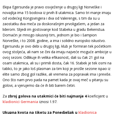
Ekipa Egersunda je pravo osvježenje u drugoj ligi Norveške i
novajlija ima 15 bodova iz prvih 8 utakmica. Samo tri manje imaju
od vodećeg Kongsvingera i dva od Valerenge, s tim da su u
zaostatku dva meča za doskorašnjim prvoligašem, a jedan za
liderom. Slijedi im gostovanje kod Stabeka u gradu Bekenstua.
Domaćin je mnogo iskusniji tim, jednom je bio i šampion
Norveške, i to 2008. godine, a ima i solidno europsko iskustvo.
Egersundu je ovo debi u drugoj ligi, klub je formiran tek početkom
ovog stoljeća, ali nam se čini da imaju najveće moguće ambicije u
ovoj sezoni. Odlikuje ih velika efikasnost, dali su čak 21 gol na
osam utakmica, ali su i primili dosta, čak 16. Stabek je tek osmi na
tablici, to je jako loš plasman za tim koji je prošle sezone ispao iz
elite samo zbog gol razlike, ali vremena za popravak ima i previše.
Ono što nam prvo pada na pamet kada je ovaj meč u pitanju su
golovi, a vjerujemo da će ih biti barem četiri.
Za
zbroj golova na utakmici će biti najmanje 4
koeficijent u
kladionici Germania
iznosi 1.97.
Ukupna kvota na tiketu za Ponedjeljak u
kladionica