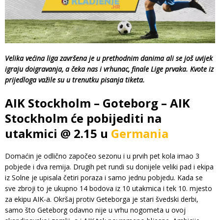
Velika većina liga završena je u prethodnim danima ali se još uvijek
igraju doigravanja, a čeka nas i vrhunac, finale Lige prvaka. Kvote iz
prijedloga važile su u trenutku pisanja tiketa.
AIK Stockholm – Goteborg – AIK
Stockholm će pobijediti na
utakmici @ 2.15 u
Germania
Domaćin je odlično započeo sezonu i u prvih pet kola imao 3
pobjede i dva remija. Drugih pet rundi su donijele veliki pad i ekipa
iz Solne je upisala četiri poraza i samo jednu pobjedu. Kada se
sve zbroji to je ukupno 14 bodova iz 10 utakmica i tek 10. mjesto
za ekipu AIK-a. Okršaj protiv Geteborga je stari švedski derbi,
samo što Geteborg odavno nije u vrhu nogometa u ovoj