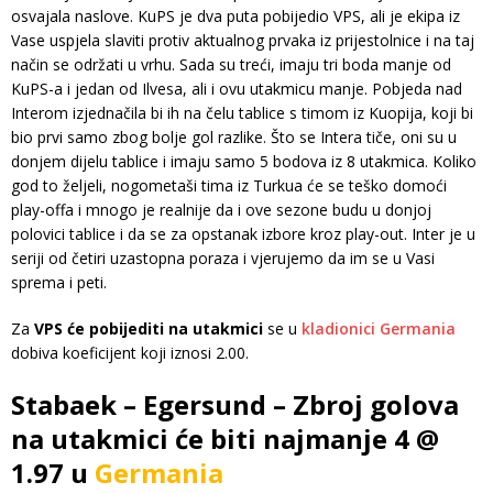
osvajala naslove. KuPS je dva puta pobijedio VPS, ali je ekipa iz
Vase uspjela slaviti protiv aktualnog prvaka iz prijestolnice i na taj
način se održati u vrhu. Sada su treći, imaju tri boda manje od
KuPS-a i jedan od Ilvesa, ali i ovu utakmicu manje. Pobjeda nad
Interom izjednačila bi ih na čelu tablice s timom iz Kuopija, koji bi
bio prvi samo zbog bolje gol razlike. Što se Intera tiče, oni su u
donjem dijelu tablice i imaju samo 5 bodova iz 8 utakmica. Koliko
god to željeli, nogometaši tima iz Turkua će se teško domoći
play-offa i mnogo je realnije da i ove sezone budu u donjoj
polovici tablice i da se za opstanak izbore kroz play-out. Inter je u
seriji od četiri uzastopna poraza i vjerujemo da im se u Vasi
sprema i peti.
Za
VPS će pobijediti na utakmici
se u
kladionici Germania
dobiva koeficijent koji iznosi 2.00.
Stabaek – Egersund – Zbroj golova
na utakmici će biti najmanje 4 @
1.97 u
Germania