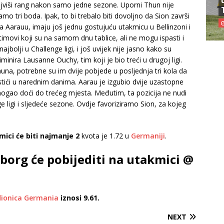
 najviši rang nakon samo jedne sezone. Uporni Thun nije
amo tri boda. Ipak, to bi trebalo biti dovoljno da Sion završi
a Aarauu, imaju još jednu gostujuću utakmicu u Bellinzoni i
movi koji su na samom dnu tablice, ali ne mogu ispasti i
 najbolji u Challenge ligi, i još uvijek nije jasno kako su
iminira Lausanne Ouchy, tim koji je bio treći u drugoj ligi.
una, potrebne su im dvije pobjede u posljednja tri kola da
stići u narednim danima. Aarau je izgubio dvije uzastopne
i mogao doći do trećeg mjesta. Međutim, ta pozicija ne nudi
ge ligi i sljedeće sezone. Ovdje favoriziramo Sion, za kojeg
mici će biti najmanje 2
kvota je 1.72 u
Germaniji
.
eborg će pobijediti na utakmici @
dionica Germania
iznosi 9.61.
NEXT