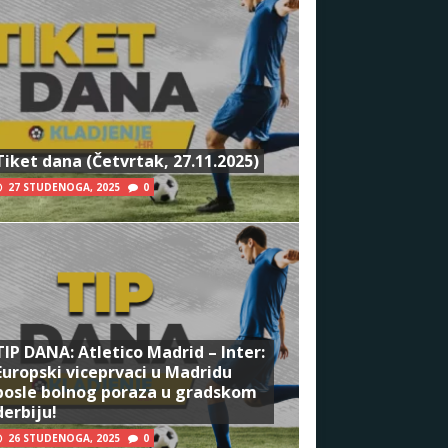
Tiket dana (Četvrtak, 27.11.2025)
27 STUDENOGA, 2025
0
TIP DANA: Atletico Madrid – Inter:
Europski viceprvaci u Madridu
posle bolnog poraza u gradskom
derbiju!
26 STUDENOGA, 2025
0