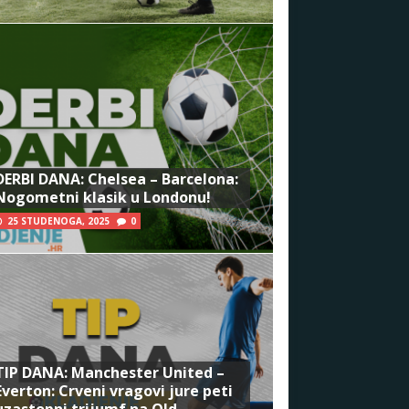
DERBI DANA: Chelsea – Barcelona:
Nogometni klasik u Londonu!
25 STUDENOGA, 2025
0
TIP DANA: Manchester United –
Everton: Crveni vragovi jure peti
uzastopni trijumf na Old