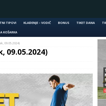
TNI TIPOVI
KLAĐENJE – VODIČ
BONUS
TIKET DANA
TI
NA KOŠARKA
ak, 09.05.2024)
k, 09.05.2024)