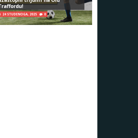
Traffordu!
24 STUDENOGA, 2025
0