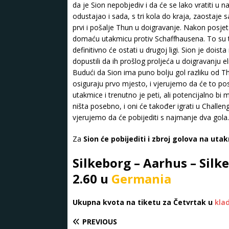
da je Sion nepobjediv i da će se lako vratiti u
odustajao i sada, s tri kola do kraja, zaostaje s
prvi i pošalje Thun u doigravanje. Nakon posjet
domaću utakmicu protiv Schaffhausena. To su ti
definitivno će ostati u drugoj ligi. Sion je doista
dopustili da ih prošlog proljeća u doigravanju el
Budući da Sion ima puno bolju gol razliku od Th
osiguraju prvo mjesto, i vjerujemo da će to po
utakmice i trenutno je peti, ali potencijalno b
ništa posebno, i oni će također igrati u Challen
vjerujemo da će pobijediti s najmanje dva gola.
Za
Sion će pobijediti i zbroj golova na utak
Silkeborg – Aarhus – Silk
2.60 u
Germania
Ukupna kvota na tiketu za Četvrtak u
kla
PREVIOUS