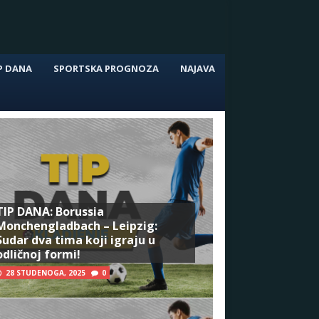
P DANA
SPORTSKA PROGNOZA
NAJAVA
TIP DANA: Borussia
Monchengladbach – Leipzig:
Sudar dva tima koji igraju u
odličnoj formi!
28 STUDENOGA, 2025
0