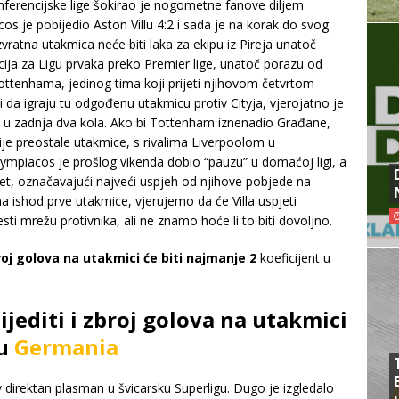
nferencijske lige šokirao je nogometne fanove diljem
os je pobijedio Aston Villu 4:2 i sada je na korak do svog
vratna utakmica neće biti laka za ekipu iz Pireja unatoč
kacija za Ligu prvaka preko Premier lige, unatoč porazu od
ottenhama, jedinog tima koji prijeti njihovom četvrtom
 da igraju tu odgođenu utakmicu protiv Cityja, vjerojatno je
ate u zadnja dva kola. Ako bi Tottenham iznenadio Građane,
vije preostale utakmice, s rivalima Liverpoolom u
mpiacos je prošlog vikenda dobio “pauzu” u domaćoj ligi, a
et, označavajući najveći uspjeh od njihove pobjede na
 ishod prve utakmice, vjerujemo da će Villa uspjeti
sti mrežu protivnika, ali ne znamo hoće li to biti dovoljno.
broj golova na utakmici će biti najmanje 2
koeficijent u
ijediti i zbroj golova na utakmici
 u
Germania
 direktan plasman u švicarsku Superligu. Dugo je izgledalo