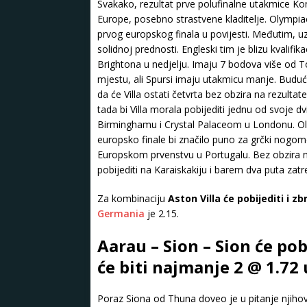
Svakako, rezultat prve polufinalne utakmice Ko
Europe, posebno strastvene kladitelje. Olympiac
prvog europskog finala u povijesti. Međutim, uz
solidnoj prednosti. Engleski tim je blizu kvalifi
Brightona u nedjelju. Imaju 7 bodova više od T
mjestu, ali Spursi imaju utakmicu manje. Budući
da će Villa ostati četvrta bez obzira na rezult
tada bi Villa morala pobijediti jednu od svoje d
Birminghamu i Crystal Palaceom u Londonu. Oly
europsko finale bi značilo puno za grčki nogom
Europskom prvenstvu u Portugalu. Bez obzira na
pobijediti na Karaiskakiju i barem dva puta zatre
Za kombinaciju
Aston Villa će pobijediti i z
Germania
je 2.15.
Aarau – Sion – Sion će pob
će biti najmanje 2 @ 1.72
Poraz Siona od Thuna doveo je u pitanje njihov