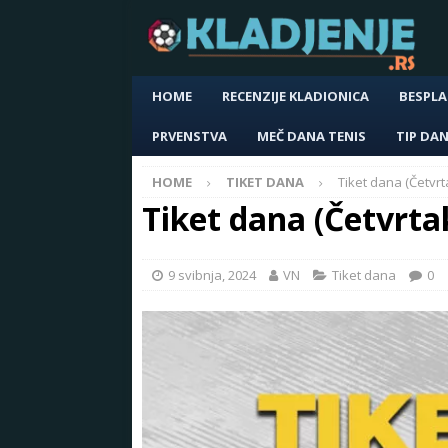
HOME
RECENZIJE KLADIONICA
BESPLA
PRVENSTVA
MEČ DANA TENIS
TIP DA
HOME
TIKET DANA
Tiket dana (Četvrt
Tiket dana (Četvrta
9 svibnja, 2024
VN
Tiket dana
0