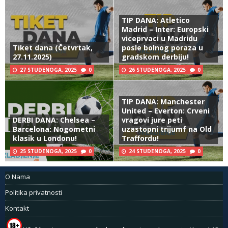
TIP DANA: Atletico
Madrid – Inter: Europski
viceprvaci u Madridu
Tiket dana (Četvrtak,
posle bolnog poraza u
27.11.2025)
gradskom derbiju!
27 STUDENOGA, 2025
0
26 STUDENOGA, 2025
0
TIP DANA: Manchester
United – Everton: Crveni
DERBI DANA: Chelsea –
vragovi jure peti
Barcelona: Nogometni
uzastopni trijumf na Old
klasik u Londonu!
Traffordu!
25 STUDENOGA, 2025
0
24 STUDENOGA, 2025
0
O Nama
Politika privatnosti
Kontakt