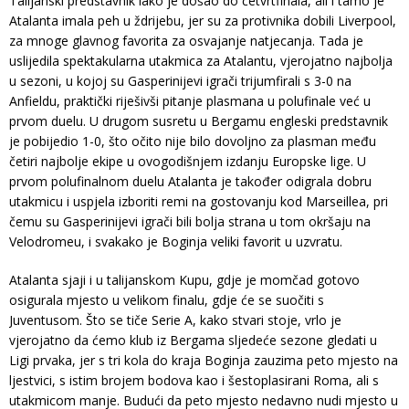
Talijanski predstavnik lako je došao do četvrtfinala, ali i tamo je
Atalanta imala peh u ždrijebu, jer su za protivnika dobili Liverpool,
za mnoge glavnog favorita za osvajanje natjecanja. Tada je
uslijedila spektakularna utakmica za Atalantu, vjerojatno najbolja
u sezoni, u kojoj su Gasperinijevi igrači trijumfirali s 3-0 na
Anfieldu, praktički riješivši pitanje plasmana u polufinale već u
prvom duelu. U drugom susretu u Bergamu engleski predstavnik
je pobijedio 1-0, što očito nije bilo dovoljno za plasman među
četiri najbolje ekipe u ovogodišnjem izdanju Europske lige. U
prvom polufinalnom duelu Atalanta je također odigrala dobru
utakmicu i uspjela izboriti remi na gostovanju kod Marseillea, pri
čemu su Gasperinijevi igrači bili bolja strana u tom okršaju na
Velodromeu, i svakako je Boginja veliki favorit u uzvratu.
Atalanta sjaji i u talijanskom Kupu, gdje je momčad gotovo
osigurala mjesto u velikom finalu, gdje će se suočiti s
Juventusom. Što se tiče Serie A, kako stvari stoje, vrlo je
vjerojatno da ćemo klub iz Bergama sljedeće sezone gledati u
Ligi prvaka, jer s tri kola do kraja Boginja zauzima peto mjesto na
ljestvici, s istim brojem bodova kao i šestoplasirani Roma, ali s
utakmicom manje. Budući da peto mjesto nedavno nudi mjesto u