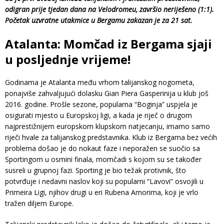
odigran prije tjedan dana na Velodromeu, završio neriješeno (1:1).
Početak uzvratne utakmice u Bergamu zakazan je za 21 sat.
Atalanta: Momčad iz Bergama sjaji
u posljednje vrijeme!
Godinama je Atalanta među vrhom talijanskog nogometa,
ponajviše zahvaljujući dolasku Gian Piera Gasperinija u klub još
2016. godine. Prošle sezone, popularna “Boginja” uspjela je
osigurati mjesto u Europskoj ligi, a kada je riječ o drugom
najprestižnijem europskom klupskom natjecanju, imamo samo
riječi hvale za talijanskog predstavnika. Klub iz Bergama bez većih
problema došao je do nokaut faze i neporažen se suočio sa
Sportingom u osmini finala, momčadi s kojom su se također
susreli u grupnoj fazi. Sporting je bio težak protivnik, što
potvrđuje i nedavni naslov koji su popularni “Lavovi” osvojili u
Primeira Ligi, njihov drugi u eri Rubena Amorima, koji je vrlo
tražen diljem Europe.