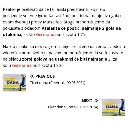
Realno je očekivati da će talijanski predstavnik, koji je u
posljednje vrijeme igrao fantastično, postići najmanje dva gola u
ovom dvoboju protiv Marseillea. Stoga preporučujemo da
pokušate s okladom
Atalanta će postići najmanje 2 gola na
utakmici
, za što
Germania
nudi kvotu 1.75.
Na kraju, iako su ulozi ogromni, nije isključeno da ćemo svjedočiti
vrlo efikasnom dvoboju, pa vam preporučujemo da se fokusirate
na okladu
zbroj golova na utakmici će biti najmanje 3
, za
koju
Germania
nudi kvotu 1.80.
PREVIOUS
Tiket dana (Četvrtak, 09.05.2024)
NEXT
Tiket dana (Petak, 10.05.2024)