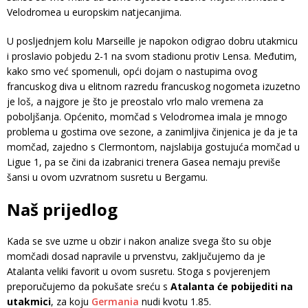
Velodromea u europskim natjecanjima.
U posljednjem kolu Marseille je napokon odigrao dobru utakmicu
i proslavio pobjedu 2-1 na svom stadionu protiv Lensa. Međutim,
kako smo već spomenuli, opći dojam o nastupima ovog
francuskog diva u elitnom razredu francuskog nogometa izuzetno
je loš, a najgore je što je preostalo vrlo malo vremena za
poboljšanja. Općenito, momčad s Velodromea imala je mnogo
problema u gostima ove sezone, a zanimljiva činjenica je da je ta
momčad, zajedno s Clermontom, najslabija gostujuća momčad u
Ligue 1, pa se čini da izabranici trenera Gasea nemaju previše
šansi u ovom uzvratnom susretu u Bergamu.
Naš prijedlog
Kada se sve uzme u obzir i nakon analize svega što su obje
momčadi dosad napravile u prvenstvu, zaključujemo da je
Atalanta veliki favorit u ovom susretu. Stoga s povjerenjem
preporučujemo da pokušate sreću s
Atalanta će pobijediti na
utakmici
, za koju
Germania
nudi kvotu 1.85.