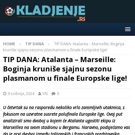
HOME
TIP DANA
TIP DANA: Atalanta – Marseille: Boginja
kruniše sjajnu sezonu plasmanom u finale Europske lige!
TIP DANA: Atalanta – Marseille:
Boginja kruniše sjajnu sezonu
plasmanom u finale Europske lige!
9 svibnja, 2024
VN
0
U četvrtak su na rasporedu nekoliko vrlo zanimljivih utakmica, s
fokusom na uzvratne susrete polufinala Europske lige. Ovaj put
analizirali smo dvoboj u kojem će Atalanta ugostiti ekipu iz
Marseillea na svom stadionu u Bergamu. Naravno, podsjećamo vas
da je prvi dvoboj između talijanskih i francuskih predstavnika,