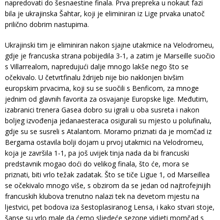
napredovati do šesnaestine finala. Prva prepreka u nokaut fazi
bila je ukrajinska Šahtar, koji je eliminiran iz Lige prvaka unatoč
prilično dobrim nastupima.
Ukrajinski tim je eliminiran nakon sjajne utakmice na Velodromeu,
gdje je francuska strana pobijedila 3-1, a zatim je Marseille suočio
s Villarrealom, napredujući dalje mnogo lakše nego što se
očekivalo. U četvrtfinalu ždrijeb nije bio naklonjen bivšim
europskim prvacima, koji su se suočili s Benficom, za mnoge
jednim od glavnih favorita za osvajanje Europske lige. Međutim,
izabranici trenera Gasea dobro su igrali u oba susreta i nakon
boljeg izvođenja jedanaesteraca osigurali su mjesto u polufinalu,
gdje su se susreli s Atalantom. Moramo priznati da je momčad iz
Bergama ostavila bolji dojam u prvoj utakmici na Velodromeu,
koja je završila 1-1, pa još uvijek tinja nada da bi francuski
predstavnik mogao doći do velikog finala, što će, mora se
priznati, biti vrlo težak zadatak. Što se tiče Ligue 1, od Marseillea
se očekivalo mnogo više, s obzirom da se jedan od najtrofejnijih
francuskih klubova trenutno nalazi tek na devetom mjestu na
ljestvici, pet bodova iza šestoplasiranog Lensa, i kako stvari stoje,
šanse su vrlo male da ćemo sljedeće sezone vidjeti momčad s