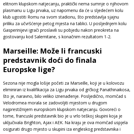
elitnom klupskom natjecanju, praktički nema sumnje o njihovom
plasmanu u Ligu prvaka, uz napomenu da će u sljedećem kolu
klub ugostiti Romu na svom stadionu, što predstavlja sjajnu
priliku za učvršćenje petog mjesta na tablici. U posljednjem kolu
Gasperinijevi igrači proslavili su pobjedu nakon preokreta na
gostovanju kod Salernitane, s konačnim rezultatom 1-2.
Marseille: Može li francuski
predstavnik doći do finala
Europske lige?
Sezona nije mogla lošije početi za Marseille, koji je u kolovozu
eliminiran iz kvalifikacija za Ligu prvaka od grčkog Panathinaikosa,
što je, naravno, bilo veliko iznenađenje. Posljedično, momčad s
Velodromea morala se zadovoljiti mjestom u drugom
najprestižnijem europskom klupskom natjecanju. Govoreći o
tome, francuski predstavnik bio je u vrlo teškoj skupini koja je
uključivala Brighton, Ajax i AEK. Na kraju je ova momčad uspjela
osigurati drugo mjesto u skupini iza engleskog predstavnika i