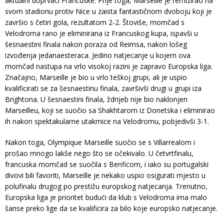
aktualni doprvaci Francuske. Prije toga, Marseille je remizirao na
svom stadionu protiv Nice u zaista fantastičnom dvoboju koji je
završio s četiri gola, rezultatom 2-2. Štoviše, momčad s
Velodroma rano je eliminirana iz Francuskog kupa, ispavši u
šesnaestini finala nakon poraza od Reimsa, nakon lošeg
izvođenja jedanaesteraca. Jedino natjecanje u kojem ova
momčad nastupa na vrlo visokoj razini je zapravo Europska liga.
Značajno, Marseille je bio u vrlo teškoj grupi, ali je uspio
kvalificirati se za šesnaestinu finala, završivši drugi u grupi iza
Brightona. U šesnaestini finala, ždrijeb nije bio naklonjen
Marseilleu, koji se suočio sa Shakhtarom iz Donetska i eliminirao
ih nakon spektakularne utakmice na Velodromu, pobjedivši 3-1.
Nakon toga, Olympique Marseille suočio se s Villarrealom i
prošao mnogo lakše nego što se očekivalo. U četvrtfinalu,
francuska momčad se suočila s Benficom, i iako su portugalski
divovi bili favoriti, Marseille je nekako uspio osigurati mjesto u
polufinalu drugog po prestižu europskog natjecanja. Trenutno,
Europska liga je prioritet budući da klub s Velodroma ima malo
šanse preko lige da se kvalificira za bilo koje europsko natjecanje.