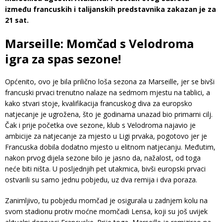
između francuskih i talijanskih predstavnika zakazan je za
21 sat.
Marseille: Momčad s Velodroma
igra za spas sezone!
Općenito, ovo je bila prilično loša sezona za Marseille, jer se bivši
francuski prvaci trenutno nalaze na sedmom mjestu na tablici, a
kako stvari stoje, kvalifikacija francuskog diva za europsko
natjecanje je ugrožena, što je godinama unazad bio primarni cilj.
Čak i prije početka ove sezone, klub s Velodroma najavio je
ambicije za natjecanje za mjesto u Ligi prvaka, pogotovo jer je
Francuska dobila dodatno mjesto u elitnom natjecanju. Međutim,
nakon prvog dijela sezone bilo je jasno da, nažalost, od toga
neće biti ništa. U posljednjih pet utakmica, bivši europski prvaci
ostvarili su samo jednu pobjedu, uz dva remija i dva poraza.
Zanimljivo, tu pobjedu momčad je osigurala u zadnjem kolu na
svom stadionu protiv moćne momčadi Lensa, koji su još uvijek