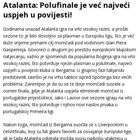
Atalanta: Polufinale je već najveći
uspjeh u povijesti!
Godinama unazad Atalanta igra na vrlo visokoj razini, a prošle
sezone to je bilo dovoljno za plasman u Europsku ligu, što je već
duže vrijeme primarni cilj momčadi pod vodstvom Gian Piera
Gasperinija. Govoreći o drugom po prestižu europskom klupskom
natjecanju, važno je spomenuti da popularna Boginja igra na vrlo
visokoj razini, što potvrđuje njezin plasman u polufinale, najveći
uspjeh u povijesti kluba iz Bergama. U grupnoj fazi talijanski
predstavnik završio je na vrhu tablice ispred Sportinga bez većih
problema. Zanimljivo je da su se te dvije momčadi susrele u
osmini finala, gdje je Atalanta uspjela eliminirati momčad iz
portugalske prijestolnice, iako i Lavovi ove sezone igraju na vrlo
visokoj razini, što potvrđuje i njihov novi naslov prvaka u
portugalskoj Primeira ligi.
Nakon toga, momčad iz Bergama suočila se s Liverpoolom u
četvrtfinalu, koji su bili glavni favoriti za osvajanje Europske lige,
ali je tada Atalanta odigrala možda svoju najbolju utakmicu u