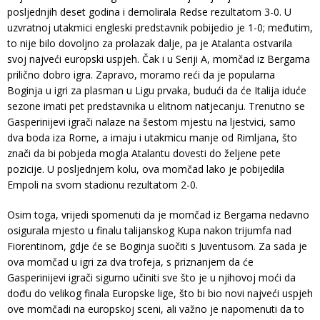
posljednjih deset godina i demolirala Redse rezultatom 3-0. U
uzvratnoj utakmici engleski predstavnik pobijedio je 1-0; međutim,
to nije bilo dovoljno za prolazak dalje, pa je Atalanta ostvarila
svoj najveći europski uspjeh. Čak i u Seriji A, momčad iz Bergama
prilično dobro igra. Zapravo, moramo reći da je popularna
Boginja u igri za plasman u Ligu prvaka, budući da će Italija iduće
sezone imati pet predstavnika u elitnom natjecanju. Trenutno se
Gasperinijevi igrači nalaze na šestom mjestu na ljestvici, samo
dva boda iza Rome, a imaju i utakmicu manje od Rimljana, što
znači da bi pobjeda mogla Atalantu dovesti do željene pete
pozicije. U posljednjem kolu, ova momčad lako je pobijedila
Empoli na svom stadionu rezultatom 2-0.
Osim toga, vrijedi spomenuti da je momčad iz Bergama nedavno
osigurala mjesto u finalu talijanskog Kupa nakon trijumfa nad
Fiorentinom, gdje će se Boginja suočiti s Juventusom. Za sada je
ova momčad u igri za dva trofeja, s priznanjem da će
Gasperinijevi igrači sigurno učiniti sve što je u njihovoj moći da
dođu do velikog finala Europske lige, što bi bio novi najveći uspjeh
ove momčadi na europskoj sceni, ali važno je napomenuti da to