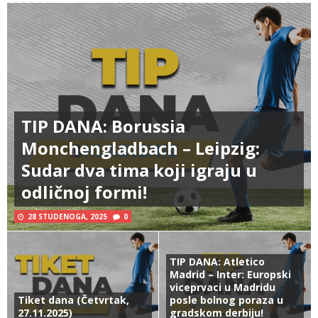
TIP DANA: Borussia
Monchengladbach – Leipzig:
Sudar dva tima koji igraju u
odličnoj formi!
28 STUDENOGA, 2025
0
TIP DANA: Atletico
Madrid – Inter: Europski
viceprvaci u Madridu
Tiket dana (Četvrtak,
posle bolnog poraza u
27.11.2025)
gradskom derbiju!