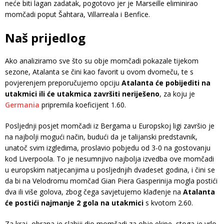
neće biti lagan zadatak, pogotovo jer je Marseille eliminirao
momčadi poput Šahtara, Villarreala i Benfice.
Naš prijedlog
Ako analiziramo sve što su obje momčadi pokazale tijekom
sezone, Atalanta se čini kao favorit u ovom dvomeču, te s
povjerenjem preporučujemo opciju
Atalanta će pobijediti na
utakmici ili će utakmica završiti neriješeno
, za koju je
Germania
pripremila koeficijent 1.60.
Posljednji posjet momčadi iz Bergama u Europskoj ligi završio je
na najbolji mogući način, budući da je talijanski predstavnik,
unatoč svim izgledima, proslavio pobjedu od 3-0 na gostovanju
kod Liverpoola. To je nesumnjivo najbolja izvedba ove momčadi
u europskim natjecanjima u posljednjih dvadeset godina, i čini se
da bi na Velodromu momčad Gian Piera Gasperinija mogla postići
dva ili više golova, zbog čega savjetujemo klađenje na
Atalanta
će postići najmanje 2 gola na utakmici
s kvotom 2.60.
Za kraj, obrana je slabiji dio momčadi za obje ekipe, stoga je vrlo