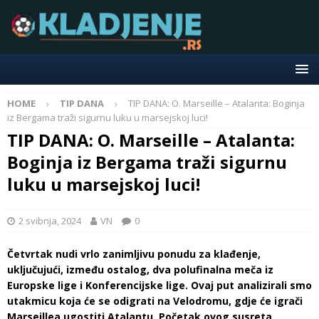
HOME
TIP DANA
TIP DANA: O. Marseille – Atalanta: Boginja
iz Bergama traži sigurnu luku u marsejskoj luci!
TIP DANA: O. Marseille – Atalanta:
Boginja iz Bergama traži sigurnu
luku u marsejskoj luci!
2 svibnja, 2024
VN
0
Četvrtak nudi vrlo zanimljivu ponudu za klađenje,
uključujući, između ostalog, dva polufinalna meča iz
Europske lige i Konferencijske lige. Ovaj put analizirali smo
utakmicu koja će se odigrati na Velodromu, gdje će igrači
Marseillea ugostiti Atalantu. Početak ovog susreta