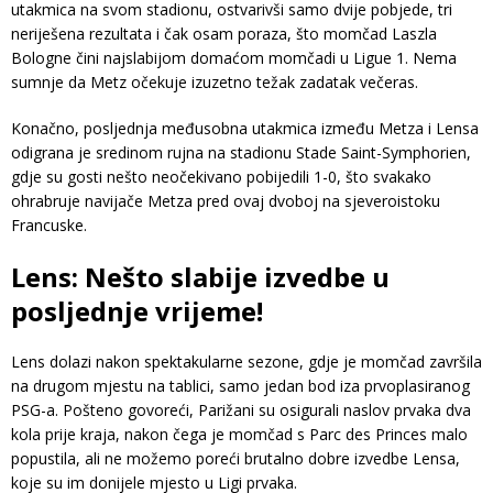
utakmica na svom stadionu, ostvarivši samo dvije pobjede, tri
neriješena rezultata i čak osam poraza, što momčad Laszla
Bologne čini najslabijom domaćom momčadi u Ligue 1. Nema
sumnje da Metz očekuje izuzetno težak zadatak večeras.
Konačno, posljednja međusobna utakmica između Metza i Lensa
odigrana je sredinom rujna na stadionu Stade Saint-Symphorien,
gdje su gosti nešto neočekivano pobijedili 1-0, što svakako
ohrabruje navijače Metza pred ovaj dvoboj na sjeveroistoku
Francuske.
Lens: Nešto slabije izvedbe u
posljednje vrijeme!
Lens dolazi nakon spektakularne sezone, gdje je momčad završila
na drugom mjestu na tablici, samo jedan bod iza prvoplasiranog
PSG-a. Pošteno govoreći, Parižani su osigurali naslov prvaka dva
kola prije kraja, nakon čega je momčad s Parc des Princes malo
popustila, ali ne možemo poreći brutalno dobre izvedbe Lensa,
koje su im donijele mjesto u Ligi prvaka.