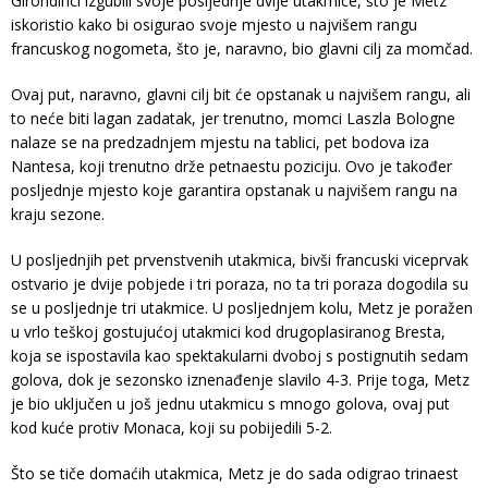
Girondinci izgubili svoje posljednje dvije utakmice, što je Metz
iskoristio kako bi osigurao svoje mjesto u najvišem rangu
francuskog nogometa, što je, naravno, bio glavni cilj za momčad.
Ovaj put, naravno, glavni cilj bit će opstanak u najvišem rangu, ali
to neće biti lagan zadatak, jer trenutno, momci Laszla Bologne
nalaze se na predzadnjem mjestu na tablici, pet bodova iza
Nantesa, koji trenutno drže petnaestu poziciju. Ovo je također
posljednje mjesto koje garantira opstanak u najvišem rangu na
kraju sezone.
U posljednjih pet prvenstvenih utakmica, bivši francuski viceprvak
ostvario je dvije pobjede i tri poraza, no ta tri poraza dogodila su
se u posljednje tri utakmice. U posljednjem kolu, Metz je poražen
u vrlo teškoj gostujućoj utakmici kod drugoplasiranog Bresta,
koja se ispostavila kao spektakularni dvoboj s postignutih sedam
golova, dok je sezonsko iznenađenje slavilo 4-3. Prije toga, Metz
je bio uključen u još jednu utakmicu s mnogo golova, ovaj put
kod kuće protiv Monaca, koji su pobijedili 5-2.
Što se tiče domaćih utakmica, Metz je do sada odigrao trinaest