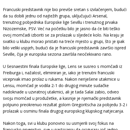
Francuski predstavnik nije bio previše sretan s izvlačenjem, budući
da su dobili jednu od najtežih grupa, uključujući Arsenal,
trenutnog pobjednika Europske lige Sevillu i trenutnog prvaka
Nizozemske, PSV. Već na početku bilo je jasno da će biti teško
ovoj momčadi izboriti se za prolazak u sljedeće kolo. Na kraju je
svatko u klubu morao pristati na treće mjesto u grupi, što je ipak
bilo veliki uspjeh, budući da je francuski predstavnik završio ispred
Seville, čija je europska sezona završila neočekivano rano.
U šesnaestini finala Europske lige, Lens se susreo s momčadi iz
Freiburga i, nažalost, eliminiran je, iako je trenutni francuski
viceprvak imao prolaz u rukama. Nakon neriješene utakmice u
Lensu, momčad je vodila 2-1 do drugog minute sudačke
nadoknade u uzvratnoj utakmici, ali je tada Salai zabio, odveo
svoju momčad u produžetke, a kasnije je njemački predstavnik
potpuno preokrenuo rezultat golom Gregoritscha za pobjedu 3-2 i
prolazak u osminu finala drugog europskog klupskog natjecanja.
Nakon toga, svi u klubu ponovno su usmjerili svoj fokus na
francusko prvenstvo, sve u nastojanju da osiguraju još jedno