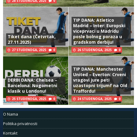
28 STUDENOGA, 2025
0
TIP DANA: Atletico
Madrid – Inter: Europski
viceprvaci u Madridu
Tiket dana (Četvrtak,
posle bolnog poraza u
27.11.2025)
gradskom derbiju!
27 STUDENOGA, 2025
0
26 STUDENOGA, 2025
0
TIP DANA: Manchester
United – Everton: Crveni
DERBI DANA: Chelsea –
vragovi jure peti
Barcelona: Nogometni
uzastopni trijumf na Old
klasik u Londonu!
Traffordu!
25 STUDENOGA, 2025
0
24 STUDENOGA, 2025
0
O Nama
Politika privatnosti
Kontakt