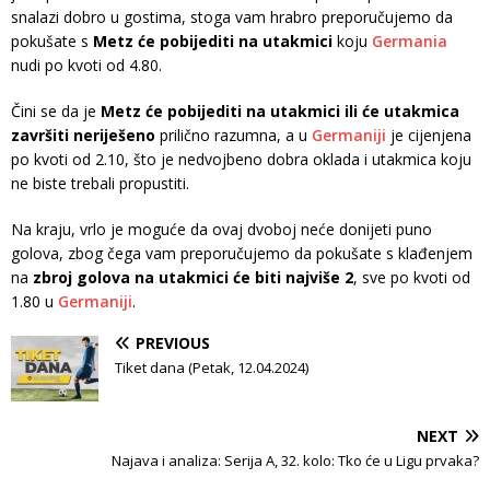
snalazi dobro u gostima, stoga vam hrabro preporučujemo da
pokušate s
Metz će pobijediti na utakmici
koju
Germania
nudi po kvoti od 4.80.
Čini se da je
Metz će pobijediti na utakmici ili će utakmica
završiti neriješeno
prilično razumna, a u
Germaniji
je cijenjena
po kvoti od 2.10, što je nedvojbeno dobra oklada i utakmica koju
ne biste trebali propustiti.
Na kraju, vrlo je moguće da ovaj dvoboj neće donijeti puno
golova, zbog čega vam preporučujemo da pokušate s klađenjem
na
zbroj golova na utakmici će biti najviše 2
, sve po kvoti od
1.80 u
Germaniji
.
PREVIOUS
Tiket dana (Petak, 12.04.2024)
NEXT
Najava i analiza: Serija A, 32. kolo: Tko će u Ligu prvaka?