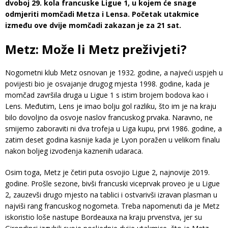
dvoboj 29. kola francuske Ligue 1, u kojem će snage
odmjeriti momčadi Metza i Lensa. Početak utakmice
između ove dvije momčadi zakazan je za 21 sat.
Metz: Može li Metz preživjeti?
Nogometni klub Metz osnovan je 1932. godine, a najveći uspjeh u
povijesti bio je osvajanje drugog mjesta 1998. godine, kada je
momčad završila druga u Ligue 1 s istim brojem bodova kao i
Lens. Međutim, Lens je imao bolju gol razliku, što im je na kraju
bilo dovoljno da osvoje naslov francuskog prvaka. Naravno, ne
smijemo zaboraviti ni dva trofeja u Liga kupu, prvi 1986. godine, a
zatim deset godina kasnije kada je Lyon poražen u velikom finalu
nakon boljeg izvođenja kaznenih udaraca.
Osim toga, Metz je četiri puta osvojio Ligue 2, najnovije 2019.
godine. Prošle sezone, bivši francuski viceprvak proveo je u Ligue
2, zauzevši drugo mjesto na tablici i ostvarivši izravan plasman u
najviši rang francuskog nogometa. Treba napomenuti da je Metz
iskoristio loše nastupe Bordeauxa na kraju prvenstva, jer su