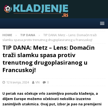
HOME
TIP DANA
TIP DANA: Metz – Lens: Domaćin traži
slamku spasa protiv trenutnog drugoplasiranog u Francuskoj!
TIP DANA: Metz – Lens: Domaćin
traži slamku spasa protiv
trenutnog drugoplasiranog u
Francuskoj!
12 travnja, 2024
VN
0
U petak nas očekuje vrlo zanimljiva ponuda klađenja, a
diljem Europe možemo očekivati nekoliko izuzetno
zanimljivih utakmica. Ovaj put, izbor je pao na premijerni