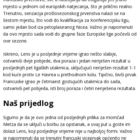
mjesto u jednom od europskih natjecanja, što je prilično realno.
Trenutno, senzacija prošlosezonskog prvenstva nalazi se na
šestom mjestu, što vodi do kvalifikacija za Konferencijsku ligu,
samo jedan bod iza petoplasiranog Nicea. Važno je napomenuti
da ovo mjesto sada vodi do grupne faze Europske lige počevši od
ove sezone.
Iskreno, Lens je u posljednje vrijeme igrao nešto slabije,
ostvarivši dvije pobjede, dva poraza i jedan neriješen rezultat u
posljednjih pet ligaških utakmica, uključujući neriješen rezultat 1-1
kod kuće protiv Le Havrea u prethodnom kolu. Tipično, bivši prvak
Francuske igrao je četrnaest gostujućih utakmica do sada,
ostvarivši pet pobjeda, isti broj poraza i četiri neriješena rezultata.
Naš prijedlog
Sigurno je da je ovo jedna od posljednjih prilika za momčad
Metza da se uključi u borbu za opstanak, a ovaj put u goste im
dolazi Lens, koji posljednje vrijeme nije u najboljoj formi. Važno
je napomenuti da se trenutni francuski viceprvak općenito ne