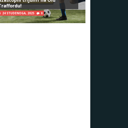
Traffordu!
24 STUDENOGA, 2025
0