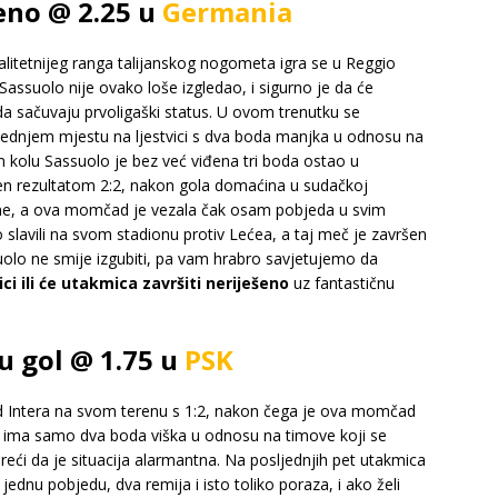
eno @ 2.25 u
Germania
valitetnijeg ranga talijanskog nogometa igra se u Reggio
Sassuolo nije ovako loše izgledao, i sigurno je da će
a sačuvaju prvoligaški status. U ovom trenutku se
jednjem mjestu na ljestvici s dva boda manjka u odnosu na
m kolu Sassuolo je bez već viđena tri boda ostao u
en rezultatom 2:2, nakon gola domaćina u sudačkoj
jeme, a ova momčad je vezala čak osam pobjeda u svim
slavili na svom stadionu protiv Lećea, a taj meč je završen
uolo ne smije izgubiti, pa vam hrabro savjetujemo da
ci ili će utakmica završiti neriješeno
uz fantastičnu
u gol @ 1.75 u
PSK
d Intera na svom terenu s 1:2, nakon čega je ova momčad
no ima samo dva boda viška u odnosu na timove koji se
ći da je situacija alarmantna. Na posljednjih pet utakmica
ednu pobjedu, dva remija i isto toliko poraza, i ako želi