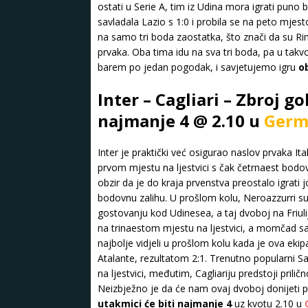
ostati u Serie A, tim iz Udina mora igrati puno
savladala Lazio s 1:0 i probila se na peto mjesto
na samo tri boda zaostatka, što znači da su Ri
prvaka. Oba tima idu na sva tri boda, pa u takvo
barem po jedan pogodak, i savjetujemo igru
o
Inter – Cagliari – Zbroj g
najmanje 4 @ 2.10 u
Germ
Inter je praktički već osigurao naslov prvaka It
prvom mjestu na ljestvici s čak četrnaest bod
obzir da je do kraja prvenstva preostalo igrati j
bodovnu zalihu. U prošlom kolu, Neroazzurri su u
gostovanju kod Udinesea, a taj dvoboj na Friuli
na trinaestom mjestu na ljestvici, a momčad sa
najbolje vidjeli u prošlom kolu kada je ova e
Atalante, rezultatom 2:1. Trenutno popularni Sa
na ljestvici, međutim, Cagliariju predstoji pril
Neizbježno je da će nam ovaj dvoboj donijeti
utakmici će biti najmanje 4
uz kvotu 2.10 u