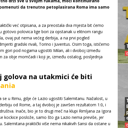
utno drži sve u svojim rukama, moći kontinuirano
o spomenuti da trenutno petoplasirana Roma ima samo
raktički već otpisana, a za preostala dva mjesta bit ćemo
u gotovo polovica lige bori za opstanak u elitnom rangu
la, ovaj put nema većeg derbija, a na prvi pogled
dmjeriti gradski rivali, Torino i Juventus. Osim toga, ističemo
em gori pod nogama ugostiti Milan, ali i dvoboj između
an za obje momčadi i koji je, između ostalog, posljednja
j golova na utakmici će biti
ania
ra se u Rimu, gdje će Lazio ugostiti Salernitanu. Nažalost, u
erbiju od Rome, a taj dvoboj je završen rezultatom 1:0, i
 društva. Inače, bio je to drugi meč na klupi Rimljana za Igora
 se kockice poslože, samo što ga Lazio nema previše, jer
u. Salernitana praktički više nema nikakvih šansi da ostane u