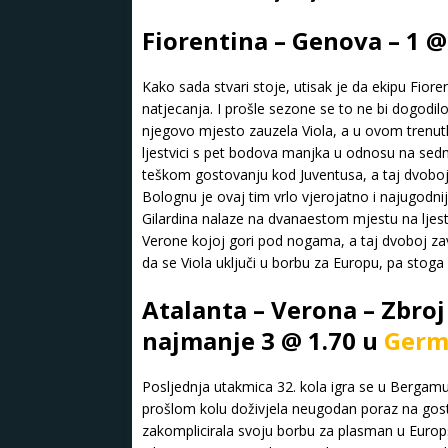
Fiorentina – Genova – 1 @
Kako sada stvari stoje, utisak je da ekipu Fio
natjecanja. I prošle sezone se to ne bi dogodilo
njegovo mjesto zauzela Viola, a u ovom trenu
ljestvici s pet bodova manjka u odnosu na sedm
teškom gostovanju kod Juventusa, a taj dvoboj 
Bolognu je ovaj tim vrlo vjerojatno i najugodni
Gilardina nalaze na dvanaestom mjestu na ljestv
Verone kojoj gori pod nogama, a taj dvoboj zavr
da se Viola uključi u borbu za Europu, pa stog
Atalanta – Verona – Zbroj
najmanje 3 @ 1.70 u
Germ
Posljednja utakmica 32. kola igra se u Bergamu
prošlom kolu doživjela neugodan poraz na gos
zakomplicirala svoju borbu za plasman u Europsk