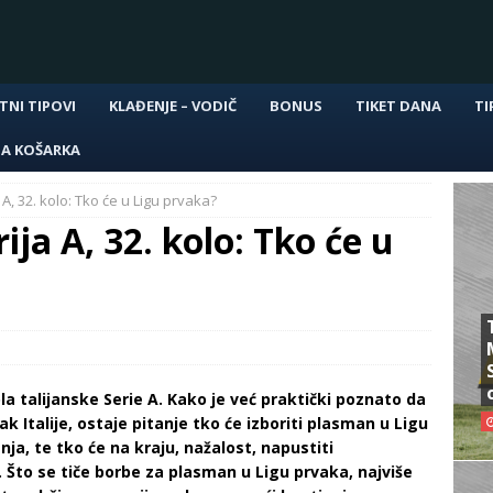
TNI TIPOVI
KLAĐENJE – VODIČ
BONUS
TIKET DANA
TI
NA KOŠARKA
 A, 32. kolo: Tko će u Ligu prvaka?
ija A, 32. kolo: Tko će u
a talijanske Serie A. Kako je već praktički poznato da
k Italije, ostaje pitanje tko će izboriti plasman u Ligu
nja, te tko će na kraju, nažalost, napustiti
 Što se tiče borbe za plasman u Ligu prvaka, najviše