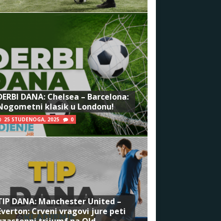
DERBI DANA: Chelsea – Barcelona:
Nogometni klasik u Londonu!
25 STUDENOGA, 2025
0
TIP DANA: Manchester United –
Everton: Crveni vragovi jure peti
uzastopni trijumf na Old