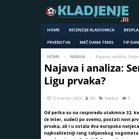
HOME
RECENZIJE KLADIONICA
BESPLA
PRVENSTVA
MEČ DANA TENIS
TIP DA
HOME
NAJAVA
Najava i analiza: Serija
Najava i analiza: Ser
Ligu prvaka?
12 travnja, 2024
VN
Najava
0
Od petka su na rasporedu utakmice 32. kol
će Inter, sudeći po svemu, postati novi prva
prvaka, ali i u ostala dva europska natjeca
najkvalitetniji rang talijanskog nogometa.