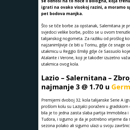
se odnosi na to hoće li Bologna, koja tren
igrati na ovako visokoj razini, a moram
pet bodova manjka.
Što se tiče borbe za opstanak, Salernitana je p
svjedoci velike borbe, pošto se u ovom trenutk
talijanskog nogometa. Za razliku od prošlog ko
najzanimljivije će biti u Torinu, gdje će snage o
utakmicu u Reggio Emiliji gdje će Sassuolo koj
Atalante i Verone, koji je također izuzetno važ
utakmica ovog kola.
Lazio – Salernitana – Zbro
najmanje 3 @ 1.70 u
Germ
Premijerni dvoboj 32. kola talijanske Serie A ig
prošlom kolu su Lazijalci poraženi u gradskom d
bila je to jedna zaista slaba partija Immobilea i
Tudora, i sigurno je da je potrebno vrijeme da
sezona polako ali sigurno ulazi u svoju završnic