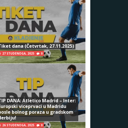
Tiket dana (Četvrtak, 27.11.2025)
27 STUDENOGA, 2025
0
TIP DANA: Atletico Madrid – Inter:
Europski viceprvaci u Madridu
posle bolnog poraza u gradskom
derbiju!
26 STUDENOGA, 2025
0