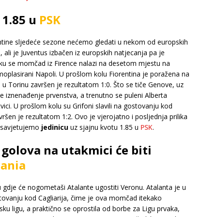
 1.85 u
PSK
rentine sljedeće sezone nećemo gledati u nekom od europskih
, ali je Juventus izbačen iz europskih natjecanja pa je
tku se momčad iz Firence nalazi na desetom mjestu na
oplasirani Napoli. U prošlom kolu Fiorentina je poražena na
u Torinu završen je rezultatom 1:0. Što se tiče Genove, uz
je iznenađenje prvenstva, a trenutno se puleni Alberta
ici. U prošlom kolu su Grifoni slavili na gostovanju kod
šen je rezultatom 1:2. Ovo je vjerojatno i posljednja prilika
a savjetujemo
jedinicu
uz sjajnu kvotu 1.85 u
PSK
.
 golova na utakmici će biti
ania
 gdje će nogometaši Atalante ugostiti Veronu. Atalanta je u
tovanju kod Cagliarija, čime je ova momčad itekako
u ligu, a praktično se oprostila od borbe za Ligu prvaka,