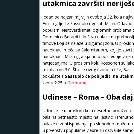
utakmica završiti neriješ
Jedan od najzanimljivijih dvoboja 32. kola najk
Emilia gdje će Sassuolo ugostiti Milan. Odavno 
popularni Neroverdi imati ogromnih problema d
Domenico Berardi i društvo nalaze na pretposl
timove koji se nalaze u sigurnoj zoni. U prošlo
nadoknadi meča sa Salernitanom, koji je završ
nadoknadi. Milan igra sjajno u posljednje vri
natjecanjima. U prošlom kolu Rossoneri su lako 
rezultatom 3:0. Što se ovog dvoboja tiče, Sass
pokušate s
Sassuolo će pobijediti na utakmi
kvotu 2.25 u
Germaniji
.
Udinese – Roma – Oba daj
Udinese je u prošlom kolu nesretno poražen o
pala na petnaesto mjesto na ljestvici i trenut
nalaze u zoni ispadanja, pa slobodno možemo re
u prvenstvu popularne Zebre su ostvarile samo j