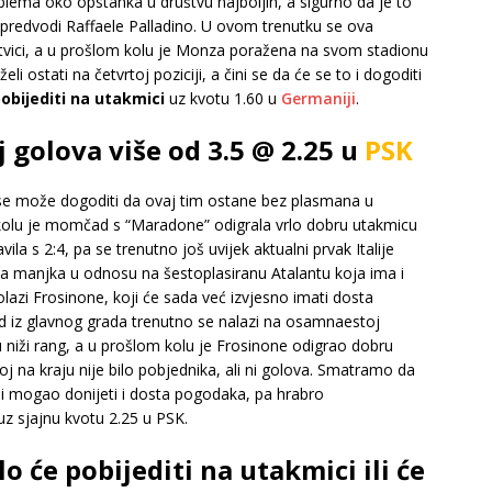
ema oko opstanka u društvu najboljih, a sigurno da je to
 predvodi Raffaele Palladino. U ovom trenutku se ova
vici, a u prošlom kolu je Monza poražena na svom stadionu
li ostati na četvrtoj poziciji, a čini se da će se to i dogoditi
obijediti na utakmici
uz kvotu 1.60 u
Germaniji
.
j golova više od 3.5 @ 2.25 u
PSK
o se može dogoditi da ovaj tim ostane bez plasmana u
kolu je momčad s “Maradone” odigrala vrlo dobru utakmicu
a s 2:4, pa se trenutno još uvijek aktualni prvak Italije
da manjka u odnosu na šestoplasiranu Atalantu koja ima i
azi Frosinone, koji će sada već izvjesno imati dosta
 iz glavnog grada trenutno se nalazi na osamnaestoj
bu u niži rang, a u prošlom kolu je Frosinone odigrao dobru
j na kraju nije bilo pobjednika, ali ni golova. Smatramo da
 bi mogao donijeti i dosta pogodaka, pa hrabro
z sjajnu kvotu 2.25 u PSK.
o će pobijediti na utakmici ili će