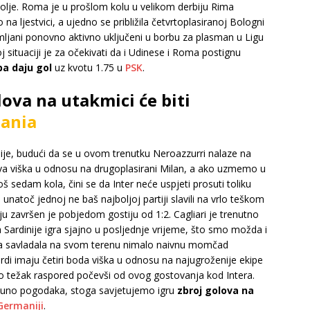
 bolje. Roma je u prošlom kolu u velikom derbiju Rima
 na ljestvici, a ujedno se približila četvrtoplasiranoj Bologni
mljani ponovno aktivno uključeni u borbu za plasman u Ligu
j situaciji je za očekivati da i Udinese i Roma postignu
ba daju gol
uz kvotu 1.75 u
PSK
.
olova na utakmici će biti
ania
alije, budući da se u ovom trenutku Neroazzurri nalaze na
ova viška u odnosu na drugoplasirani Milan, a ako uzmemo u
oš sedam kola, čini se da Inter neće uspjeti prosuti toliku
natoč jednoj ne baš najboljoj partiji slavili na vrlo teškom
ju završen je pobjedom gostiju od 1:2. Cagliari je trenutno
 Sardinije igra sjajno u posljednje vrijeme, što smo možda i
kipa savladala na svom terenu nimalo naivnu momčad
rdi imaju četiri boda viška u odnosu na najugroženije ekipe
ično težak raspored počevši od ovog gostovanja kod Intera.
 puno pogodaka, stoga savjetujemo igru
zbroj golova na
Germaniji
.