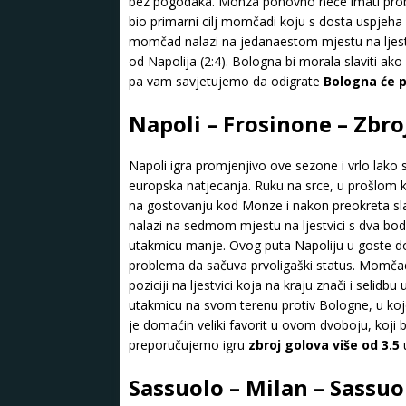
bez pogodaka. Monza ponovno neće imati probl
bio primarni cilj momčadi koju s dosta uspjeha
momčad nalazi na jedanaestom mjestu na ljest
od Napolija (2:4). Bologna bi morala slaviti ako že
pa vam savjetujemo da odigrate
Bologna će p
Napoli – Frosinone – Zbro
Napoli igra promjenjivo ove sezone i vrlo lak
europska natjecanja. Ruku na srce, u prošlom 
na gostovanju kod Monze i nakon preokreta slavil
nalazi na sedmom mjestu na ljestvici s dva bo
utakmicu manje. Ovog puta Napoliju u goste dol
problema da sačuva prvoligaški status. Momčad
poziciji na ljestvici koja na kraju znači i selid
utakmicu na svom terenu protiv Bologne, u kojo
je domaćin veliki favorit u ovom dvoboju, koji
preporučujemo igru
zbroj golova više od 3.5
u
Sassuolo – Milan – Sassuol