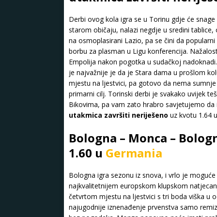
Derbi ovog kola igra se u Torinu gdje će snage
starom običaju, nalazi negdje u sredini tabli
na osmoplasirani Lazio, pa se čini da popularni 
borbu za plasman u Ligu konferencija. Nažalos
Empolija nakon pogotka u sudačkoj nadoknadi. 
je najvažnije je da je Stara dama u prošlom kol
mjestu na ljestvici, pa gotovo da nema sumnje d
primarni cilj. Torinski derbi je svakako uvijek t
Bikovima, pa vam zato hrabro savjetujemo da 
utakmica završiti neriješeno
uz kvotu 1.64 
Bologna – Monca – Bologn
1.60 u
Germania
Bologna igra sezonu iz snova, i vrlo je moguć
najkvalitetnijem europskom klupskom natjecanj
četvrtom mjestu na ljestvici s tri boda viška 
najugodnije iznenađenje prvenstva samo remizi