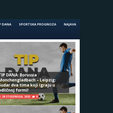
P DANA
SPORTSKA PROGNOZA
NAJAVA
TIP DANA: Borussia
Monchengladbach – Leipzig:
Sudar dva tima koji igraju u
odličnoj formi!
28 STUDENOGA, 2025
0