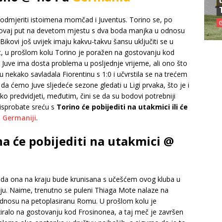
 odmjeriti istoimena momčad i Juventus. Torino se, po
ce, ovaj put na devetom mjestu s dva boda manjka u odnosu
Bikovi još uvijek imaju kakvu-takvu šansu uključiti se u
t, u prošlom kolu Torino je poražen na gostovanju kod
Juve ima dosta problema u posljednje vrijeme, ali ono što
u nekako savladala Fiorentinu s 1:0 i učvrstila se na trećem
a ćemo Juve sljedeće sezone gledati u Ligi prvaka, što je i
eško predvidjeti, međutim, čini se da su bodovi potrebniji
isprobate sreću s
Torino će pobijediti na utakmici ili će
u
Germaniji
.
a će pobijediti na utakmici @
e da ona na kraju bude krunisana s učešćem ovog kluba u
u. Naime, trenutno se puleni Thiaga Mote nalaze na
u odnosu na petoplasiranu Romu. U prošlom kolu je
ralo na gostovanju kod Frosinonea, a taj meč je završen