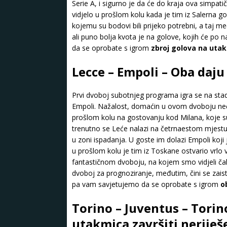
Serie A, i sigurno je da će do kraja ova simpa
vidjelo u prošlom kolu kada je tim iz Salerna 
kojemu su bodovi bili prijeko potrebni, a taj meč
ali puno bolja kvota je na golove, kojih će po
da se oprobate s igrom
zbroj golova na utakm
Lecce – Empoli – Oba daju
Prvi dvoboj subotnjeg programa igra se na sta
Empoli. Nažalost, domaćin u ovom dvoboju neće 
prošlom kolu na gostovanju kod Milana, koje su R
trenutno se Leće nalazi na četrnaestom mjestu n
u zoni ispadanja. U goste im dolazi Empoli koji
u prošlom kolu je tim iz Toskane ostvario vrl
fantastičnom dvoboju, na kojem smo vidjeli čak
dvoboj za prognoziranje, međutim, čini se zaist
pa vam savjetujemo da se oprobate s igrom
o
Torino – Juventus – Torino
utakmica završiti neriješ