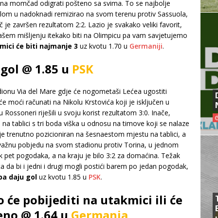
tična momčad odigrati pošteno sa svima. To se najbolje
golom u nadoknadi remizirao na svom terenu protiv Sassuola,
 je završen rezultatom 2:2. Lazio je svakako veliki favorit,
 našem mišljenju itekako biti na Olimpicu pa vam savjetujemo
ici će biti najmanje 3
uz kvotu 1.70 u
Germaniji
.
 gol @ 1.85 u
PSK
dionu Via del Mare gdje će nogometaši Lećea ugostiti
moći računati na Nikolu Krstovića koji je isključen u
ossoneri riješili u svoju korist rezultatom 3:0. Inače,
a tablici s tri boda viška u odnosu na timove koji se nalaze
 je trenutno pozicioniran na šesnaestom mjestu na tablici, a
o važnu pobjedu na svom stadionu protiv Torina, u jednom
 pet pogodaka, a na kraju je bilo 3:2 za domaćina. Težak
a da bi i jedni i drugi mogli postići barem po jedan pogodak,
ba daju gol
uz kvotu 1.85 u
PSK
.
 će pobijediti na utakmici ili će
eno @ 1.64 u
Germania