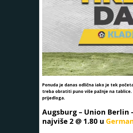
Ponuda je danas odlična iako je tek počet
treba obratiti puno više pažnje na tablice.
prijedloga.
Augsburg – Union Berlin –
najviše 2 @ 1.80 u
German