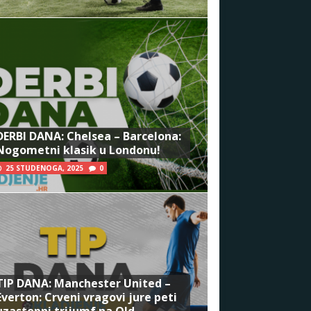
DERBI DANA: Chelsea – Barcelona:
Nogometni klasik u Londonu!
25 STUDENOGA, 2025
0
TIP DANA: Manchester United –
Everton: Crveni vragovi jure peti
uzastopni trijumf na Old