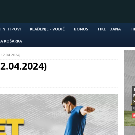
TNI TIPOVI
KLAĐENJE – VODIČ
BONUS
TIKET DANA
TI
NA KOŠARKA
 12.04.2024)
12.04.2024)