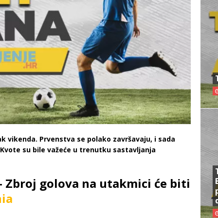
ak vikenda. Prvenstva se polako završavaju, i sada
 Kvote su bile važeće u trenutku sastavljanja
 Zbroj golova na utakmici će biti
ia