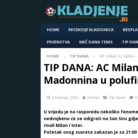
HOME
RECENZIJE KLADIONICA
BESPLA
PRVENSTVA
MEČ DANA TENIS
TIP DA
HOME
TIP DANA
TIP DANA: AC Milan –
TIP DANA: AC Milan 
Madonnina u polufi
2 travnja, 2025
stefan
Tip dana
0
U srijedu je na rasporedu nekoliko fenome
nedvojbeno će se odigrati na San Siru gdje
rivali Milan i Inter.
Početak ovog susreta zakazan je za 21:00 