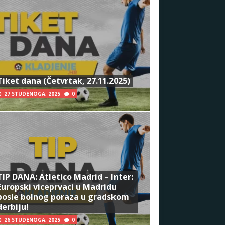
Tiket dana (Četvrtak, 27.11.2025)
27 STUDENOGA, 2025
0
TIP DANA: Atletico Madrid – Inter:
Europski viceprvaci u Madridu
posle bolnog poraza u gradskom
derbiju!
26 STUDENOGA, 2025
0