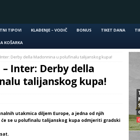
TNI TIPOVI
KLAĐENJE – VODIČ
BONUS
TIKET DANA
TI
NA KOŠARKA
 Inter: Derby della Madonnina u polufinalu talijanskog kupa!
– Inter: Derby della
nalu talijanskog kupa!
nalnih utakmica diljem Europe, a jedna od njih
 će se u polufinalu talijanskog kupa odmjeriti gradski
sat.