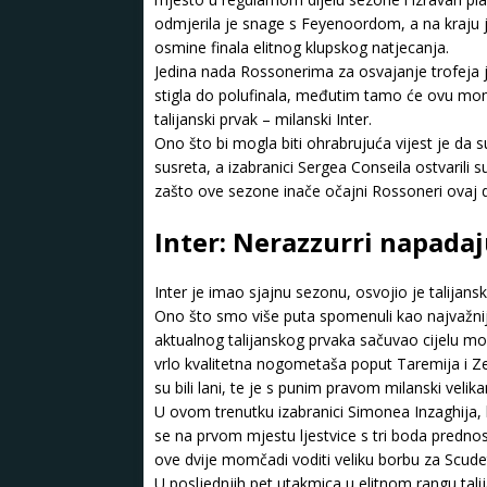
odmjerila je snage s Feyenoordom, a na kraju
osmine finala elitnog klupskog natjecanja.
Jedina nada Rossonerima za osvajanje trofeja 
stigla do polufinala, međutim tamo će ovu momča
talijanski prvak – milanski Inter.
Ono što bi mogla biti ohrabrujuća vijest je da
susreta, a izabranici Sergea Conseila ostvarili su
zašto ove sezone inače očajni Rossoneri ovaj d
Inter: Nerazzurri napada
Inter je imao sjajnu sezonu, osvojio je talijans
Ono što smo više puta spomenuli kao najvažnij
aktualnog talijanskog prvaka sačuvao cijelu mo
vrlo kvalitetna nogometaša poput Taremija i Ze
su bili lani, te je s punim pravom milanski veli
U ovom trenutku izabranici Simonea Inzaghija, k
se na prvom mjestu ljestvice s tri boda prednost
ove dvije momčadi voditi veliku borbu za Scude
U posljednjih pet utakmica u elitnom rangu ta