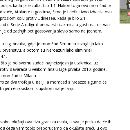
apolija, kada je rezultat bio 1:1. Nakon toga ova momčad je
d kuće, Atalante u gostima, čime je i definitivno izbacila ovu
 prošlom kolu protiv Udinesea, kada je bilo 2:1.
ad u Serie A odigrali petnaest utakmica u gostima, ostvarili
ter je od zadnjih pet gostovanja slavio samo na jednom,
e i u Ligi prvaka, gdje je momčad Simonea Inzaghija lako
u prvenstvu, a potom su Neroazuri lako eliminirali
4:1.
, što je po svemu sudeći najneizvjesnija utakmica, uz
protiv Bavaraca u velikom finalu Lige prvaka 2010. godine,
za momčad iz Milana.
riti za dva trofeja u Italiji, a momčad s Meazze sigurno će
itetnijem europskom klupskom natjecanju.
bni okršaji ova dva gradska rivala, a sva je prilika da će ih
e, zbog čega vam toplo preporučamo da okušate sreću u ovoj