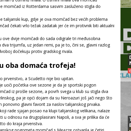
 je momčad iz Rotterdama sasvim zasluženo stigla do
je talijanski kup, gdje je ova momčad bez većih problema
d čekati vrlo težak zadatak jer će im protivnik biti aktualni
 su ove dvije momčadi do sada odigrale tri međusobna
 dva trijumfa, uz jedan remi, pa je to, čini se, glavni razlog
voboj dočekuju protiv gradskog rivala.
ju oba domaća trofeja!
ko prvenstvo, a Scudetto nije bio upitan.
e uoči početka ove sezone je da je sportski pogon
mčad iz prošle sezone, a povrh svega u klub su stigla dva
linskog, pa je opći dojam da su Neroazuri još jači nego što
kan ponovno glavni favorit za naslov talijanskog prvaka.
oji rade sjajan posao na klupi talijanskog velikana, nalaze
i u odnosu na drugoplasirani Napoli, a sva je prilika da će
tto do kraja prvenstva.
lijanskog nogometa momčad s Meazze ostvarila je četiri