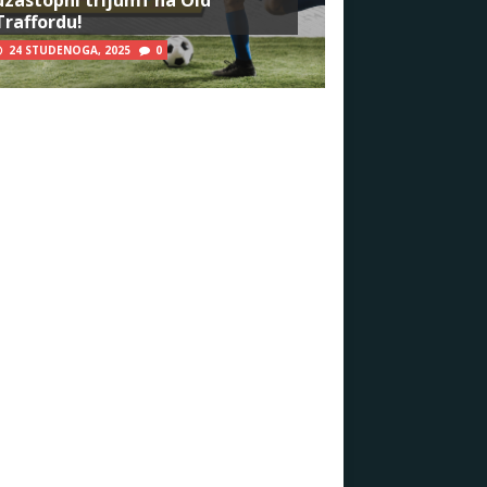
Traffordu!
24 STUDENOGA, 2025
0