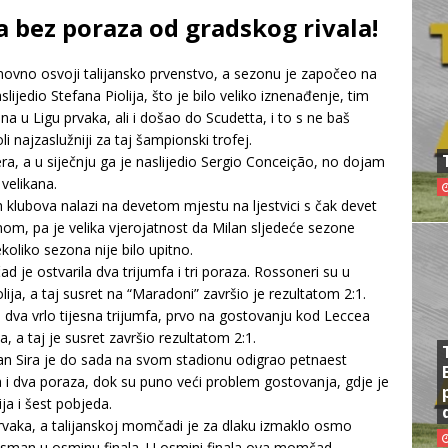
 bez poraza od gradskog rivala!
ovno osvoji talijansko prvenstvo, a sezonu je započeo na
jedio Stefana Piolija, što je bilo veliko iznenađenje, tim
kana u Ligu prvaka, ali i došao do Scudetta, i to s ne baš
najzaslužniji za taj šampionski trofej.
a, a u siječnju ga je naslijedio Sergio Conceição, no dojam
 velikana.
ih klubova nalazi na devetom mjestu na ljestvici s čak devet
m, pa je velika vjerojatnost da Milan sljedeće sezone
koliko sezona nije bilo upitno.
 je ostvarila dva trijumfa i tri poraza. Rossoneri su u
ja, a taj susret na “Maradoni” završio je rezultatom 2:1.
 dva vrlo tijesna trijumfa, prvo na gostovanju kod Leccea
, a taj je susret završio rezultatom 2:1.
an Sira je do sada na svom stadionu odigrao petnaest
 i dva poraza, dok su puno veći problem gostovanja, gdje je
a i šest pobjeda.
prvaka, a talijanskoj momčadi je za dlaku izmaklo osmo
lasman u osminu finala. U osmini finala ova momčad