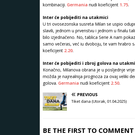
kombinaciji.
Germania
nudi koeficijent
1.75
.
Inter će pobijediti na utakmici
U tri ovosezonska susreta Milan se uspio odupr
slavili, jednom u prvenstvu i jednom u finalu ta
bilo izjednačeno. No, tablica Serie A nam pokaz
samo večeras, već iu dvoboju, te vam hrabro sa
koeficijent
2.20
.
Inter će pobijediti i zbroj golova na utakmi
Konačno, Milanova obrana je u posljednje vrije
možda je najrealnija prognoza za ovaj veliki d
golova.
Germania
nudi koeficijent
2.50
.
PREVIOUS
Tiket dana (Utorak, 01.04.2025)
BE THE FIRST TO COMMENT