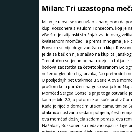
Milan: Tri uzastopna meča
Milan je u ovu sezonu ušao s namjerom da pon
klupi Rossonera s Paulom Fonsecom, koji je nasli
više što je talijanski stručnjak vratio ovog veli
kvalitetnom momčadi, a prema mnogima je Pioli 
Fonseca se nije dugo zadržao na klupi Rossoner
je da se baš on nije snašao na klupi talijanskog
Trenutačno se jedan od najtrofejnijih talijansk
bodova zaostatka za četvrtoplasiranom Bologno
nećemo gledati u Ligi prvaka, što prethodnih ne
U posljednjih pet utakmica u Serie A ova momčad
prošlom kolu poraženi na gostovanju kod Napoli
Momčad Sergea Conseila prije toga ostvarila je
kada je bilo 2:3, a potom i kod kuće protiv Coma
Kada je riječ o domaćim utakmicama, tim sa S
utakmica i ostvario sedam pobjeda, šest remija
ova momčad doživjela sedam poraza, dva remij
Nažalost, Rossoneri su nedavno ispali iz Lige 
mjesto u regularnom dijelu sezone i izravan p