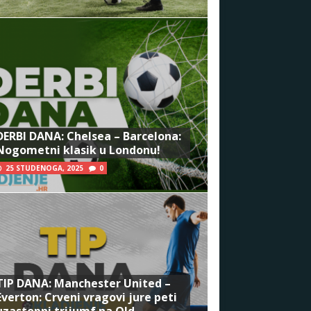
DERBI DANA: Chelsea – Barcelona:
Nogometni klasik u Londonu!
25 STUDENOGA, 2025
0
TIP DANA: Manchester United –
Everton: Crveni vragovi jure peti
uzastopni trijumf na Old