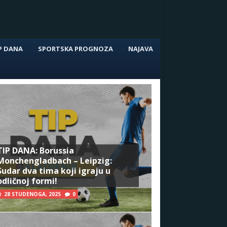
P DANA
SPORTSKA PROGNOZA
NAJAVA
TIP DANA: Borussia
Monchengladbach – Leipzig:
Sudar dva tima koji igraju u
odličnoj formi!
28 STUDENOGA, 2025
0