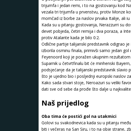
trijumfa i jedan remi, i to na gostovanju kod N
vezala tri trijumfa u prvenstvu, protiv Monze ko
momčad iz borbe za naslov prvaka Italije, ali iu
Kada su u pitanju gostovanja, Nerazzurri su dos
devet pobjeda, četiri remija i dva poraza, a In
protiv Atalante kada je bilo 0:2.
Odlične partije talijanski predstavnik odigrao j
izborila osminu finala, primivši samo jedan gol 
Feyenoord koji je poražen ukupnim rezultatom 
Suparnik u četvrtfinalu bit će minhenski Bayern
podsjećanje da je talijanski predstavnik slavio 
što je ujedno bio i posljednji europski naslov 
Kako sada stvari stoje, Neroazuri su veliki favo
dati sve od sebe da prođe što dalje u najkval
Naš prijedlog
Oba tima će postići gol na utakmici
Golovi su svakodnevica kada su u pitanju međuso
biti i večeras na San Siru, i to na obje stran