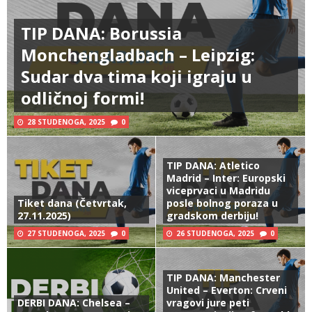
TIP DANA: Borussia
Monchengladbach – Leipzig:
Sudar dva tima koji igraju u
odličnoj formi!
28 STUDENOGA, 2025
0
TIP DANA: Atletico
Madrid – Inter: Europski
viceprvaci u Madridu
Tiket dana (Četvrtak,
posle bolnog poraza u
27.11.2025)
gradskom derbiju!
27 STUDENOGA, 2025
0
26 STUDENOGA, 2025
0
TIP DANA: Manchester
United – Everton: Crveni
DERBI DANA: Chelsea –
vragovi jure peti