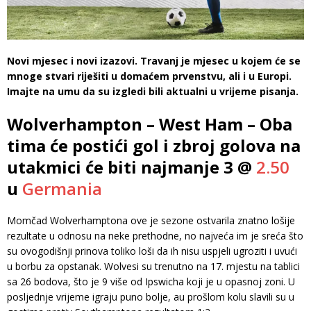
Novi mjesec i novi izazovi. Travanj je mjesec u kojem će se
mnoge stvari riješiti u domaćem prvenstvu, ali i u Europi.
Imajte na umu da su izgledi bili aktualni u vrijeme pisanja.
Wolverhampton – West Ham – Oba
tima će postići gol i zbroj golova na
utakmici će biti najmanje 3 @
2.50
u
Germania
Momčad Wolverhamptona ove je sezone ostvarila znatno lošije
rezultate u odnosu na neke prethodne, no najveća im je sreća što
su ovogodišnji prinova toliko loši da ih nisu uspjeli ugroziti i uvući
u borbu za opstanak. Wolvesi su trenutno na 17. mjestu na tablici
sa 26 bodova, što je 9 više od Ipswicha koji je u opasnoj zoni. U
posljednje vrijeme igraju puno bolje, au prošlom kolu slavili su u