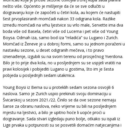
nešto više. Općenito je mišljenje da će se sve odlučiti u
doigravanju koje će započeti u četiri kola, au kojem će nastupiti
šest prvoplasiranih momčadi nakon 33 odigrana kola. Razlike
između momčadi na vrhu ljestvice su vrlo male, Servette ima dva
boda više od Basela, četiri više od Lucerna i pet više od Young
Boysa. Odmah iza, samo bod iza ”mladića” su Lugano i Zurich.
Momčad iz Ženeve je u dobroj formi, samo su jednom poraženi u
nastavku sezone, u deset odigranih mečeva, i to pravo
iznenađenje, izgubili su na svom terenu od prosječnog Yverdona.
Bilo je to prije dva kola, no u posljednjem su se uspjeli vratiti na
pravi kolosijek i pobijediti Lugano u gostima, što im je šesta
pobjeda u posljednjih sedam utakmica.
Young Boysi iz Berna su u proteklih sedam sezona osvojili 6
naslova. Samo je Zurich uspio prekinuti svoju dominaciju u
Švicarskoj u sezoni 2021./22. Činilo se da ove sezone nemaju
šanse za obranu naslova, neko vrijeme su bili na posljednjem
mjestu na ljestvici, a bilo je upitno hoće li uopće proći u
doigravanje. Sada stvari izgledaju puno bolje, otkako su ispali iz
Lige prvaka u potpunosti su se posvetili domaćim natjecanjima i