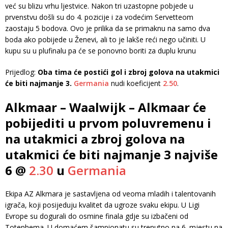
već su blizu vrhu ljestvice. Nakon tri uzastopne pobjede u
prvenstvu došli su do 4. pozicije i za vodećim Servetteom
zaostaju 5 bodova. Ovo je prilika da se primaknu na samo dva
boda ako pobijede u Ženevi, ali to je lakše reći nego učiniti. U
kupu su u plufinalu pa će se ponovno boriti za duplu krunu
Prijedlog:
Oba tima će postići gol i zbroj golova na utakmici
će biti najmanje 3.
Germania
nudi koeficijent
2.50
.
Alkmaar – Waalwijk – Alkmaar će
pobijediti u prvom poluvremenu i
na utakmici a zbroj golova na
utakmici će biti najmanje 3 najviše
6 @
2.30
u
Germania
Ekipa AZ Alkmara je sastavljena od veoma mladih i talentovanih
igrača, koji posijeduju kvalitet da ugroze svaku ekipu. U Ligi
Evrope su dogurali do osmine finala gdje su izbačeni od
Totenhema. U domaćem šampionatu su trenutno na 6. mjestu na