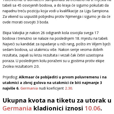
tabeli sa 45 osvojenih bodova, a do kraja će sigurno pokušati da
napadnu treću poziciju koja vodi u kvalifikacije za Ligu šampiona.
Za vikend su uspustili pobjednu protiv Njimenga i sigurno je da će
ovde morati osvojiti 3 boda.
Ekipa Valvijka je nakon 26 odigranih kola osvojila svega 17
bodova i trenutno se nalaze na poslednjem 18. mjestu na tabeli.
Najveći su kandidat za ispadanje u niži rang, pošto im Viljem bježi
sedam bodova, uz utakmicu više. Nakon serije veoma dobrih
rezultata, zapali su krizu rezultata i vezali čak četiri uzastopna
poraza. U poslednjem kolu poraženi su u gostima protiv ekipe
Zvolea rezultatom 2:0.
Prijedlog:
Alkmaar će pobijediti u prvom poluvremenu i na
utakmici a zbroj golova na utakmici će biti najmanje 3
najviše 6.
Germania
nudi koeficijent
2.30
.
Ukupna kvota na tiketu za utorak u
Germania
kladionici iznosi
10.06
.