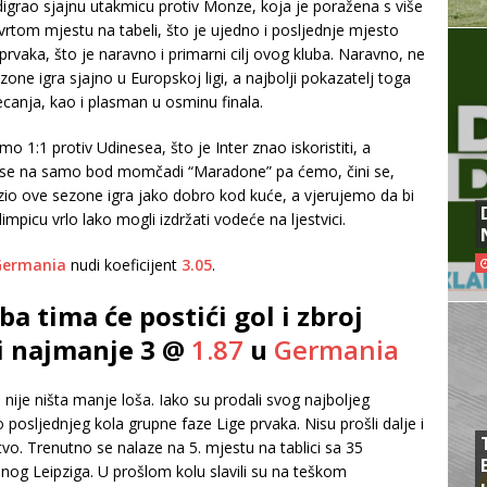
grao sjajnu utakmicu protiv Monze, koja je poražena s više
etvrtom mjestu na tabeli, što je ujedno i posljednje mjesto
rvaka, što je naravno i primarni cilj ovog kluba. Naravno, ne
zone igra sjajno u Europskoj ligi, a najbolji pokazatelj toga
ecanja, kao i plasman u osminu finala.
 1:1 protiv Udinesea, što je Inter znao iskoristiti, a
o se na samo bod momčadi “Maradone” pa ćemo, čini se,
Lazio ove sezone igra jako dobro kod kuće, a vjerujemo da bi
picu vrlo lako mogli izdržati vodeće na ljestvici.
Germania
nudi koeficijent
3.05
.
a tima će postići gol i zbroj
ti najmanje 3 @
1.87
u
Germania
 nije ništa manje loša. Iako su prodali svog najboljeg
do posljednjeg kola grupne faze Lige prvaka. Nisu prošli dalje i
o. Trenutno se nalaze na 5. mjestu na tablici sa 35
og Leipziga. U prošlom kolu slavili su na teškom