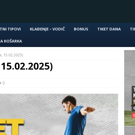
TNI TIPOVI
KLAĐENJE – VODIČ
BONUS
TIKET DANA
TI
NA KOŠARKA
, 15.02.2025)
 15.02.2025)
0