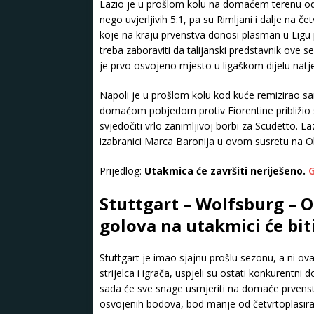
Lazio je u prošlom kolu na domaćem terenu odi
nego uvjerljivih 5:1, pa su Rimljani i dalje na č
koje na kraju prvenstva donosi plasman u Ligu p
treba zaboraviti da talijanski predstavnik ove se
je prvo osvojeno mjesto u ligaškom dijelu natj
Napoli je u prošlom kolu kod kuće remizirao samo
domaćom pobjedom protiv Fiorentine približi
svjedočiti vrlo zanimljivoj borbi za Scudetto. 
izabranici Marca Baronija u ovom susretu na Olim
Prijedlog:
Utakmica će završiti neriješeno.
Stuttgart – Wolfsburg – Ob
golova na utakmici će bi
Stuttgart je imao sjajnu prošlu sezonu, a ni ova
strijelca i igrača, uspjeli su ostati konkurentni 
sada će sve snage usmjeriti na domaće prvenstv
osvojenih bodova, bod manje od četvrtoplasiran