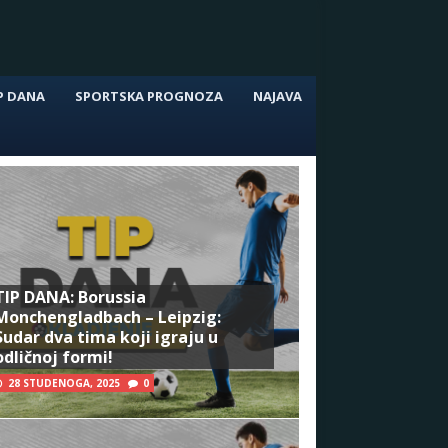
P DANA
SPORTSKA PROGNOZA
NAJAVA
TIP DANA: Borussia
Monchengladbach – Leipzig:
Sudar dva tima koji igraju u
odličnoj formi!
28 STUDENOGA, 2025
0