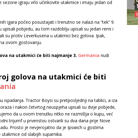
sezone igraju vrlo učinkovite utakmice i imaju jedan od
ih igara počeo posustajati i trenutno se nalazi na “tek” 9.
su upisali pobjedu, au tom razdoblju upisali su jedan remi i
li su protiv Leverkusena u utakmici bez golova. Ipak,
l na ovom gostovanju.
lova na utakmici će biti najmanje 3.
Germania
nudi
roj golova na utakmici će biti
ania
u ispadanja. Tractor Boysi su pretposljednji na tablici, a iza
oraza i nakon četvrtog neuspjeha upisali su dvije pobjede,
erujemo da u ovom trenutku nitko ne razmišlja o kupu, već
dni trijumf u prvenstvu ostvarili su dva dana prije Nove
adu. Prosto je nevjerojatno da je Ipswich u gostima
 utakmice od slabijih suparnika.