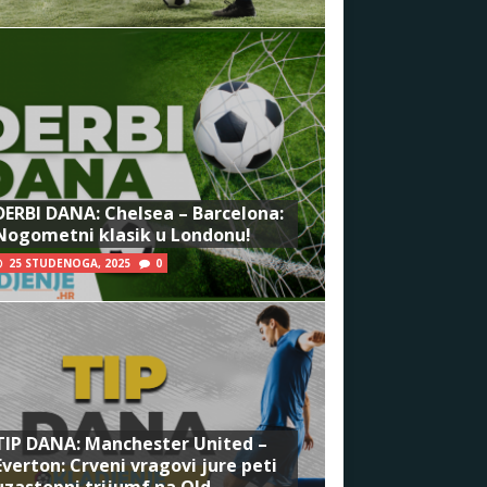
DERBI DANA: Chelsea – Barcelona:
Nogometni klasik u Londonu!
25 STUDENOGA, 2025
0
TIP DANA: Manchester United –
Everton: Crveni vragovi jure peti
uzastopni trijumf na Old