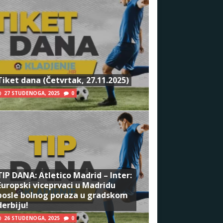
Tiket dana (Četvrtak, 27.11.2025)
27 STUDENOGA, 2025
0
TIP DANA: Atletico Madrid – Inter:
Europski viceprvaci u Madridu
posle bolnog poraza u gradskom
derbiju!
26 STUDENOGA, 2025
0