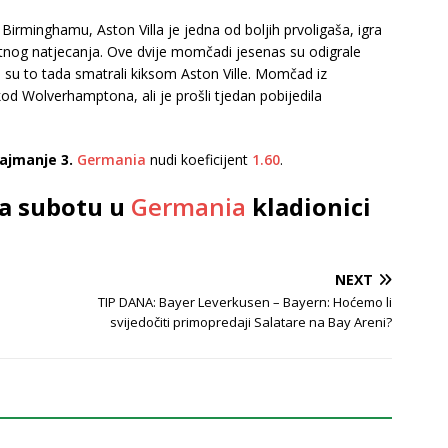
irminghamu, Aston Villa je jedna od boljih prvoligaša, igra
elitnog natjecanja. Ove dvije momčadi jesenas su odigrale
i su to tada smatrali kiksom Aston Ville. Momčad iz
 Wolverhamptona, ali je prošli tjedan pobijedila
najmanje 3.
Germania
nudi koeficijent
1.60
.
za subotu u
Germania
kladionici
NEXT
TIP DANA: Bayer Leverkusen – Bayern: Hoćemo li
svijedočiti primopredaji Salatare na Bay Areni?