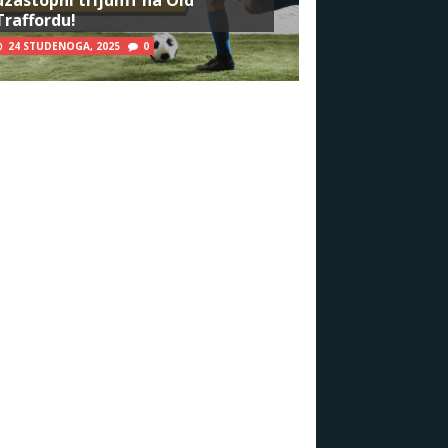
Traffordu!
24 STUDENOGA, 2025
0