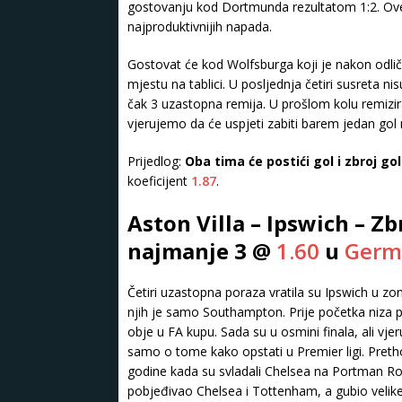
gostovanju kod Dortmunda rezultatom 1:2. Ove 
najproduktivnijih napada.
Gostovat će kod Wolfsburga koji je nakon odličn
mjestu na tablici. U posljednja četiri susreta ni
čak 3 uzastopna remija. U prošlom kolu remizira
vjerujemo da će uspjeti zabiti barem jedan go
Prijedlog:
Oba tima će postići gol i zbroj go
koeficijent
1.87
.
Aston Villa – Ipswich – Zb
najmanje 3 @
1.60
u
Germ
Četiri uzastopna poraza vratila su Ipswich u zon
njih je samo Southampton. Prije početka niza p
obje u FA kupu. Sada su u osmini finala, ali vj
samo o tome kako opstati u Premier ligi. Pretho
godine kada su svladali Chelsea na Portman Ro
pobjeđivao Chelsea i Tottenham, a gubio velike