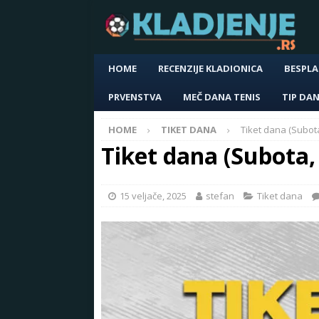
HOME
RECENZIJE KLADIONICA
BESPLA
PRVENSTVA
MEČ DANA TENIS
TIP DA
HOME
TIKET DANA
Tiket dana (Subota
Tiket dana (Subota,
15 veljače, 2025
stefan
Tiket dana