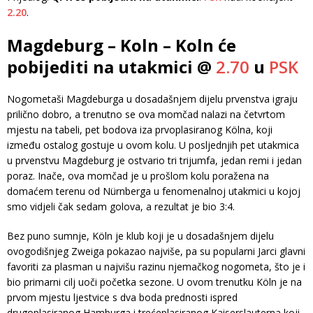
2.20
.
Magdeburg – Koln – Koln će
pobijediti na utakmici @
2.70
u
PSK
Nogometaši Magdeburga u dosadašnjem dijelu prvenstva igraju
prilično dobro, a trenutno se ova momčad nalazi na četvrtom
mjestu na tabeli, pet bodova iza prvoplasiranog Kölna, koji
između ostalog gostuje u ovom kolu. U posljednjih pet utakmica
u prvenstvu Magdeburg je ostvario tri trijumfa, jedan remi i jedan
poraz. Inače, ova momčad je u prošlom kolu poražena na
domaćem terenu od Nürnberga u fenomenalnoj utakmici u kojoj
smo vidjeli čak sedam golova, a rezultat je bio 3:4.
Bez puno sumnje, Köln je klub koji je u dosadašnjem dijelu
ovogodišnjeg Zweiga pokazao najviše, pa su popularni Jarci glavni
favoriti za plasman u najvišu razinu njemačkog nogometa, što je i
bio primarni cilj uoči početka sezone. U ovom trenutku Köln je na
prvom mjestu ljestvice s dva boda prednosti ispred
drugoplasiranog Hamburga i trećeplasiranog Kaiserslauterna koji