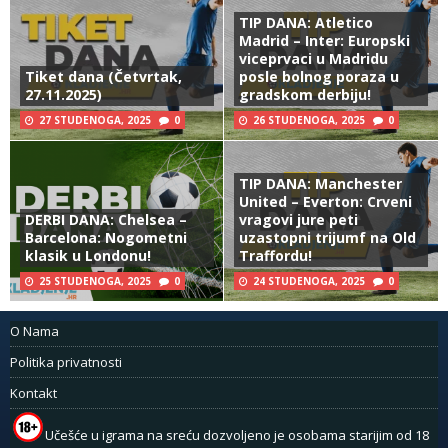
TIP DANA: Atletico
Madrid – Inter: Europski
viceprvaci u Madridu
Tiket dana (Četvrtak,
posle bolnog poraza u
27.11.2025)
gradskom derbiju!
27 STUDENOGA, 2025
0
26 STUDENOGA, 2025
0
TIP DANA: Manchester
United – Everton: Crveni
DERBI DANA: Chelsea –
vragovi jure peti
Barcelona: Nogometni
uzastopni trijumf na Old
klasik u Londonu!
Traffordu!
25 STUDENOGA, 2025
0
24 STUDENOGA, 2025
0
O Nama
Politika privatnosti
Kontakt
Učešće u igrama na sreću dozvoljeno je osobama starijim od 18