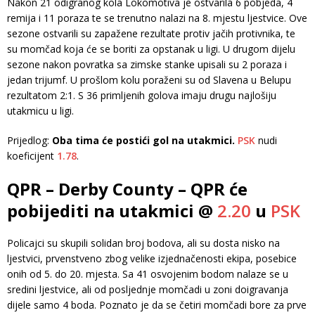
Nakon 21 odigranog kola Lokomotiva je ostvarila 6 pobjeda, 4
remija i 11 poraza te se trenutno nalazi na 8. mjestu ljestvice. Ove
sezone ostvarili su zapažene rezultate protiv jačih protivnika, te
su momčad koja će se boriti za opstanak u ligi. U drugom dijelu
sezone nakon povratka sa zimske stanke upisali su 2 poraza i
jedan trijumf. U prošlom kolu poraženi su od Slavena u Belupu
rezultatom 2:1. S 36 primljenih golova imaju drugu najlošiju
utakmicu u ligi.
Prijedlog:
Oba tima će postići gol na utakmici.
PSK
nudi
koeficijent
1.78
.
QPR – Derby County – QPR će
pobijediti na utakmici @
2.20
u
PSK
Policajci su skupili solidan broj bodova, ali su dosta nisko na
ljestvici, prvenstveno zbog velike izjednačenosti ekipa, posebice
onih od 5. do 20. mjesta. Sa 41 osvojenim bodom nalaze se u
sredini ljestvice, ali od posljednje momčadi u zoni doigravanja
dijele samo 4 boda. Poznato je da se četiri momčadi bore za prve