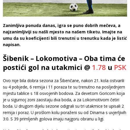
Zanimljiva ponuda danas, igra se puno dobrih mečeva, a
najzanimljiviji su našli mjesto na našem tiketu. Imajte na
umu da su koeficijenti bili trenutni u trenutku kada je listić
napisan.
Šibenik – Lokomotiva – Oba tima će
postići gol na utakmici @
1.78
u
PSK
Ovo nije bila dobra sezona za Šibenčane, nakon 21. kola ostvarili
su 4 pobjede, 6 remija i 11 poraza te su trenutno na posljednjem
mjestu tablice s 18 osvojenih bodova. Za devetom Goricom koja
je u sigurnoj zoni zaostaju dva boda, a za Lokomotivom četiri
boda. U drugom dijelu sezone odigrali su tri utakmice te upisali 2
remija i poraz. U prošlom kolu poraženi su od Dinama s uvjerljivih
3:0. S 39 primljenih golova imaju najgoru obranu u ligi.