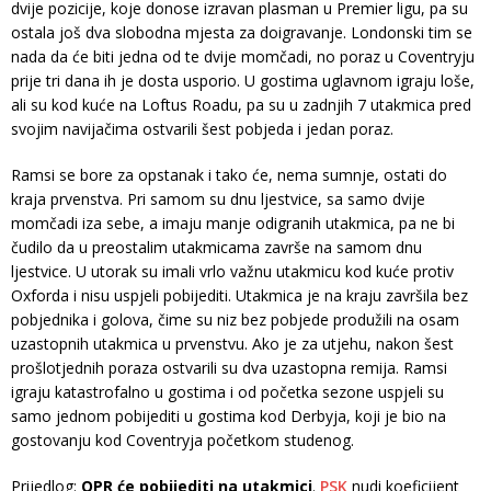
dvije pozicije, koje donose izravan plasman u Premier ligu, pa su
ostala još dva slobodna mjesta za doigravanje. Londonski tim se
nada da će biti jedna od te dvije momčadi, no poraz u Coventryju
prije tri dana ih je dosta usporio. U gostima uglavnom igraju loše,
ali su kod kuće na Loftus Roadu, pa su u zadnjih 7 utakmica pred
svojim navijačima ostvarili šest pobjeda i jedan poraz.
Ramsi se bore za opstanak i tako će, nema sumnje, ostati do
kraja prvenstva. Pri samom su dnu ljestvice, sa samo dvije
momčadi iza sebe, a imaju manje odigranih utakmica, pa ne bi
čudilo da u preostalim utakmicama završe na samom dnu
ljestvice. U utorak su imali vrlo važnu utakmicu kod kuće protiv
Oxforda i nisu uspjeli pobijediti. Utakmica je na kraju završila bez
pobjednika i golova, čime su niz bez pobjede produžili na osam
uzastopnih utakmica u prvenstvu. Ako je za utjehu, nakon šest
prošlotjednih poraza ostvarili su dva uzastopna remija. Ramsi
igraju katastrofalno u gostima i od početka sezone uspjeli su
samo jednom pobijediti u gostima kod Derbyja, koji je bio na
gostovanju kod Coventryja početkom studenog.
Prijedlog:
QPR će pobijediti na utakmici
.
PSK
nudi koeficijent