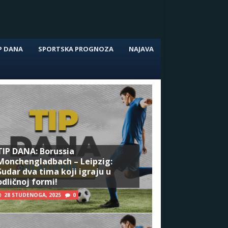
P DANA
SPORTSKA PROGNOZA
NAJAVA
TIP DANA: Borussia
Monchengladbach – Leipzig:
Sudar dva tima koji igraju u
odličnoj formi!
28 STUDENOGA, 2025
0