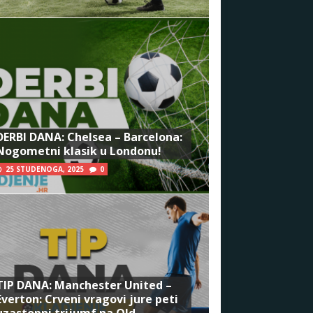
DERBI DANA: Chelsea – Barcelona:
Nogometni klasik u Londonu!
25 STUDENOGA, 2025
0
TIP DANA: Manchester United –
Everton: Crveni vragovi jure peti
uzastopni trijumf na Old