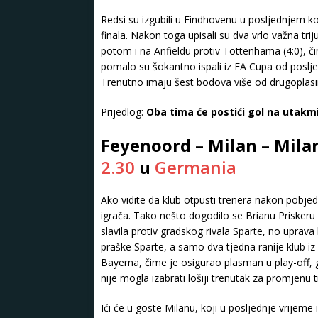
Redsi su izgubili u Eindhovenu u posljednjem ko
finala. Nakon toga upisali su dva vrlo važna tri
potom i na Anfieldu protiv Tottenhama (4:0), čim
pomalo su šokantno ispali iz FA Cupa od posl
Trenutno imaju šest bodova više od drugoplasi
Prijedlog:
Oba tima će postići gol na utakmi
Feyenoord – Milan – Milan
2.30
u
Germania
Ako vidite da klub otpusti trenera nakon pobjed
igrača. Tako nešto dogodilo se Brianu Prisker
slavila protiv gradskog rivala Sparte, no uprava
praške Sparte, a samo dva tjedna ranije klub iz 
Bayerna, čime je osigurao plasman u play-off, 
nije mogla izabrati lošiji trenutak za promjenu 
Ići će u goste Milanu, koji u posljednje vrije