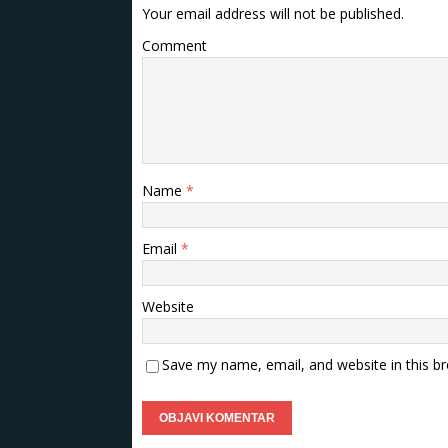
Your email address will not be published.
Comment
Name
*
Email
*
Website
Save my name, email, and website in this b