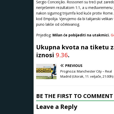
Sergio Conceição. Rossoneri su treći put zaredom
neriješenim rezultatom 1:1, a u međuvremenu je
nakon sigurnog trijumfa kod kuće protiv Rome. 
kod Empolija. Vjerujemo da bi talijanski velikan 
puno lakše od očekivanog.
Prijedlog:
Milan će pobijediti na utakmici.
G
Ukupna kvota na tiketu z
iznosi
9.36
.
PREVIOUS
Prognoza: Manchester City – Real
Madrid (Utorak, 11. veljače, 21:00h)
BE THE FIRST TO COMMENT
Leave a Reply