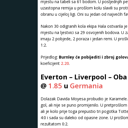
mjestu na tabeli sa 61 bodom. U posljednjih pe
uzastopna remija u prošlom kolu slavili su prot
obranu u cijeloj ligi. Oni su jedan od najvećih f
Nakon 30 odigranih kola ekipa Hala ostvarila je
mjestu na ljestvici sa 29 osvojenih bodova. U za
imaju 2 pobjede, 2 poraza i jedan remi. U pro
1:2.
Prijedlog:
Burnley će pobijediti i zbroj golo
koeficijent
2.20
.
Everton – Liverpool – Oba
@
1.85
u
Germania
Dolazak Davida Moyesa probudio je Karamele. S
gol, ali nije se puno promijenilo. U pretprošlo
ali je kolo prije toga prepustio tri pogotka Tot
4:0 i sada su daleko od opasne zone. U proš
rezultatom 0:2.