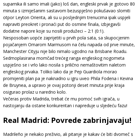
suparnika ili samo imali (jako) loš dan, engleski prvak je gotovo 80
minuta s izmiješanim sastavom bezuspješno pokušavao slomiti
otpor Leyton Orienta, ali su u posljednjim trenucima ipak uspjeli
napraviti preokret i pronaći put do osmine finala, izbjegavši ​​
dodatne napore koje su nosili produžeci – 2:1 (0:1).
Nesposoban uopće zaprijetiti u prvih pola sata, sa skupocjenim
pojačanjem Omarom Marmusom na čelu napada od prve minute,
Manchester Cityju nije bilo nimalo ugodno na Brisbane Roadu.
Sedmoplasirana momčad trećeg ranga engleskog nogometa
uspješno se i vrlo lako nosila s prilično nemaštovitim naletom
engleskog prvaka. Toliko lako da je Pep Guardiola morao
promijeniti plan pa je naknadno u igru ​​uveo Phila Fodena i Kevina
de Bruynea, a upravo je ovaj potonji deset minuta prije kraja
osigurao prolaz u naredno kolo.
Večeras protiv Madrida, trebat će mu pomoć svih igrača, u
nastojanju da ostane konkurentan i napreduje u sljedeću fazu!
Real Madrid: Povrede zabrinjavaju!
Madrileño je nekako preživio, ali pitanje je kakav će biti dvomeč s