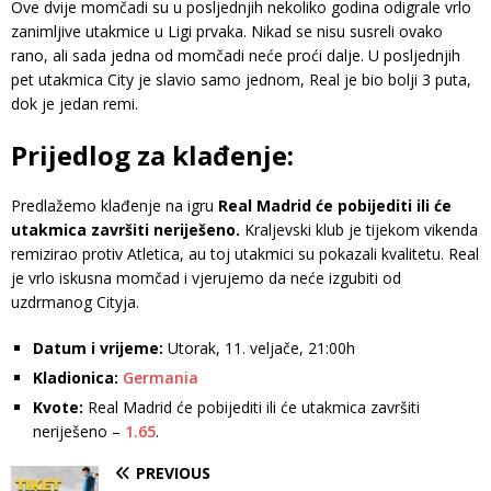
Ove dvije momčadi su u posljednjih nekoliko godina odigrale vrlo
zanimljive utakmice u Ligi prvaka. Nikad se nisu susreli ovako
rano, ali sada jedna od momčadi neće proći dalje. U posljednjih
pet utakmica City je slavio samo jednom, Real je bio bolji 3 puta,
dok je jedan remi.
Prijedlog za klađenje:
Predlažemo klađenje na igru
Real Madrid će pobijediti ili će
utakmica završiti neriješeno.
Kraljevski klub je tijekom vikenda
remizirao protiv Atletica, au toj utakmici su pokazali kvalitetu. Real
je vrlo iskusna momčad i vjerujemo da neće izgubiti od
uzdrmanog Cityja.
Datum i vrijeme:
Utorak, 11. veljače, 21:00h
Kladionica:
Germania
Kvote:
Real Madrid će pobijediti ili će utakmica završiti
neriješeno –
1.65
.
PREVIOUS