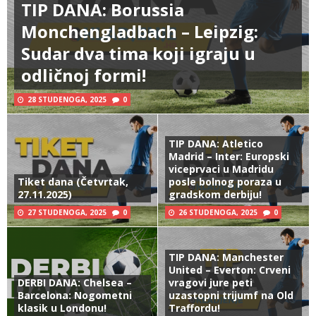
TIP DANA: Borussia
Monchengladbach – Leipzig:
Sudar dva tima koji igraju u
odličnoj formi!
28 STUDENOGA, 2025
0
TIP DANA: Atletico
Madrid – Inter: Europski
viceprvaci u Madridu
Tiket dana (Četvrtak,
posle bolnog poraza u
27.11.2025)
gradskom derbiju!
27 STUDENOGA, 2025
0
26 STUDENOGA, 2025
0
TIP DANA: Manchester
United – Everton: Crveni
DERBI DANA: Chelsea –
vragovi jure peti
Barcelona: Nogometni
uzastopni trijumf na Old
klasik u Londonu!
Traffordu!