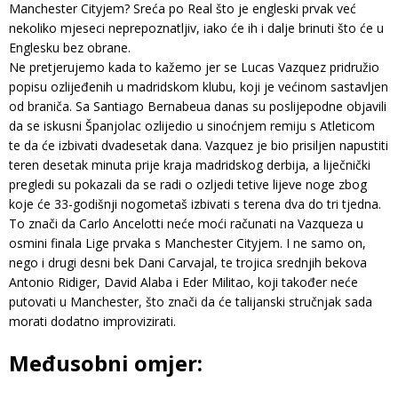
Manchester Cityjem? Sreća po Real što je engleski prvak već
nekoliko mjeseci neprepoznatljiv, iako će ih i dalje brinuti što će u
Englesku bez obrane.
Ne pretjerujemo kada to kažemo jer se Lucas Vazquez pridružio
popisu ozlijeđenih u madridskom klubu, koji je većinom sastavljen
od braniča. Sa Santiago Bernabeua danas su poslijepodne objavili
da se iskusni Španjolac ozlijedio u sinoćnjem remiju s Atleticom
te da će izbivati ​​dvadesetak dana. Vazquez je bio prisiljen napustiti
teren desetak minuta prije kraja madridskog derbija, a liječnički
pregledi su pokazali da se radi o ozljedi tetive lijeve noge zbog
koje će 33-godišnji nogometaš izbivati ​​s terena dva do tri tjedna.
To znači da Carlo Ancelotti neće moći računati na Vazqueza u
osmini finala Lige prvaka s Manchester Cityjem. I ne samo on,
nego i drugi desni bek Dani Carvajal, te trojica srednjih bekova
Antonio Ridiger, David Alaba i Eder Militao, koji također neće
putovati u Manchester, što znači da će talijanski stručnjak sada
morati dodatno improvizirati.
Međusobni omjer: