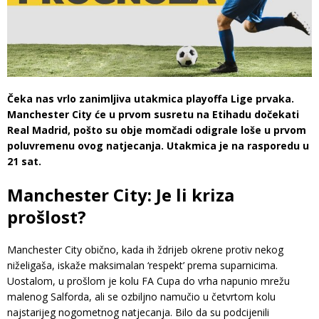
Čeka nas vrlo zanimljiva utakmica playoffa Lige prvaka.
Manchester City će u prvom susretu na Etihadu dočekati
Real Madrid, pošto su obje momčadi odigrale loše u prvom
poluvremenu ovog natjecanja. Utakmica je na rasporedu u
21 sat.
Manchester City: Je li kriza
prošlost?
Manchester City obično, kada ih ždrijeb okrene protiv nekog
niželigaša, iskaže maksimalan ‘respekt’ prema suparnicima.
Uostalom, u prošlom je kolu FA Cupa do vrha napunio mrežu
malenog Salforda, ali se ozbiljno namučio u četvrtom kolu
najstarijeg nogometnog natjecanja. Bilo da su podcijenili