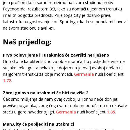
je u prošlom kolu samo remizirao na svom stadionu protiv
Feyenoorda, rezultatom 3:3, iako su domaći u jednom trenutku
imali tri pogotka prednosti. Prije toga City je doživio pravu
katastrofu na gostovanju kod Sportinga, kada su popularni Lavovi
na svom stadionu slavili 4:1.
Naš prijedlog:
Prvo poluvrijeme ili utakmica će završiti neriješeno
Ono što je karakteristično za obje momčadi u posljednje vrijeme
su jako loše igre, a nekako je dojam da je ovaj dvoboj došao u
najgorem trenutku za obje momčadi.
Germania
nudi koeficijent
1.72
.
Zbroj golova na utakmici će biti najviše 2
Čak smo mišljenja da nam ovaj dvoboj u Torinu neće donijeti
previše pogodaka, zbog čega vam toplo preporučamo da okušate
sreću u gore navedenoj igri.
Germania
nudi koeficijent
1.85
.
Man.City će pobijediti na utakmici