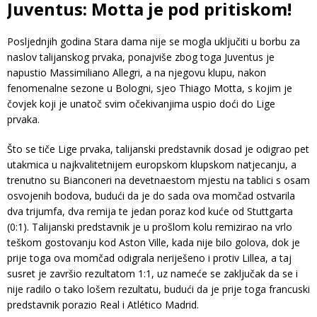
Juventus: Motta je pod pritiskom!
Posljednjih godina Stara dama nije se mogla uključiti u borbu za
naslov talijanskog prvaka, ponajviše zbog toga Juventus je
napustio Massimiliano Allegri, a na njegovu klupu, nakon
fenomenalne sezone u Bologni, sjeo Thiago Motta, s kojim je
čovjek koji je unatoč svim očekivanjima uspio doći do Lige
prvaka.
Što se tiče Lige prvaka, talijanski predstavnik dosad je odigrao pet
utakmica u najkvalitetnijem europskom klupskom natjecanju, a
trenutno su Bianconeri na devetnaestom mjestu na tablici s osam
osvojenih bodova, budući da je do sada ova momčad ostvarila
dva trijumfa, dva remija te jedan poraz kod kuće od Stuttgarta
(0:1). Talijanski predstavnik je u prošlom kolu remizirao na vrlo
teškom gostovanju kod Aston Ville, kada nije bilo golova, dok je
prije toga ova momčad odigrala neriješeno i protiv Lillea, a taj
susret je završio rezultatom 1:1, uz nameće se zaključak da se i
nije radilo o tako lošem rezultatu, budući da je prije toga francuski
predstavnik porazio Real i Atlético Madrid.