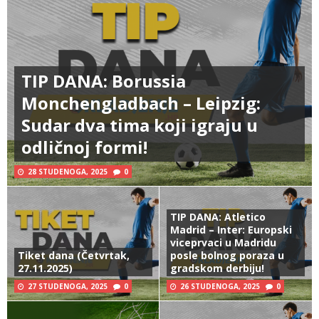
TIP DANA: Borussia
Monchengladbach – Leipzig:
Sudar dva tima koji igraju u
odličnoj formi!
28 STUDENOGA, 2025
0
TIP DANA: Atletico
Madrid – Inter: Europski
viceprvaci u Madridu
Tiket dana (Četvrtak,
posle bolnog poraza u
27.11.2025)
gradskom derbiju!
27 STUDENOGA, 2025
0
26 STUDENOGA, 2025
0