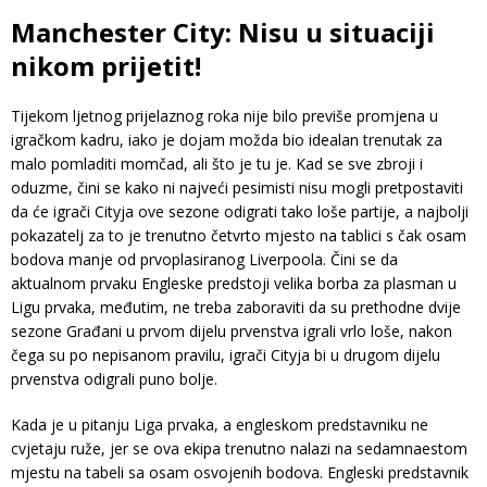
Manchester City: Nisu u situaciji
nikom prijetit!
Tijekom ljetnog prijelaznog roka nije bilo previše promjena u
igračkom kadru, iako je dojam možda bio idealan trenutak za
malo pomladiti momčad, ali što je tu je. Kad se sve zbroji i
oduzme, čini se kako ni najveći pesimisti nisu mogli pretpostaviti
da će igrači Cityja ove sezone odigrati tako loše partije, a najbolji
pokazatelj za to je trenutno četvrto mjesto na tablici s čak osam
bodova manje od prvoplasiranog Liverpoola. Čini se da
aktualnom prvaku Engleske predstoji velika borba za plasman u
Ligu prvaka, međutim, ne treba zaboraviti da su prethodne dvije
sezone Građani u prvom dijelu prvenstva igrali vrlo loše, nakon
čega su po nepisanom pravilu, igrači Cityja bi u drugom dijelu
prvenstva odigrali puno bolje.
Kada je u pitanju Liga prvaka, a engleskom predstavniku ne
cvjetaju ruže, jer se ova ekipa trenutno nalazi na sedamnaestom
mjestu na tabeli sa osam osvojenih bodova. Engleski predstavnik