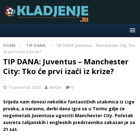
HOME
TIP DANA
TIP DANA: Juventus – Manchester City: Tko
će prvi izaći iz krize?
TIP DANA: Juventus – Manchester
City: Tko će prvi izaći iz krize?
11 prosinca, 2024
stefan
0
Srijeda nam donosi nekoliko fantastičnih utakmica iz Lige
prvaka, a naravno, derbi dana igra se u Torinu gdje će
nogometaši Juventusa ugostiti Manchester City. Početak
susreta talijanskih i engleskih predstavnika zakazan je za
21 sat.