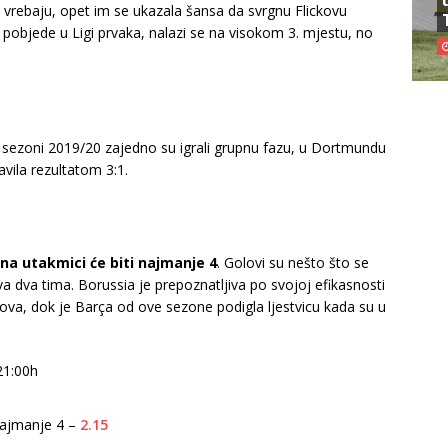
ico vrebaju, opet im se ukazala šansa da svrgnu Flickovu
pobjede u Ligi prvaka, nalazi se na visokom 3. mjestu, no
U sezoni 2019/20 zajedno su igrali grupnu fazu, u Dortmundu
avila rezultatom 3:1.
 na utakmici će biti najmanje 4
. Golovi su nešto što se
va dva tima. Borussia je prepoznatljiva po svojoj efikasnosti
lova, dok je Barça od ove sezone podigla ljestvicu kada su u
 21:00h
najmanje 4 –
2.15