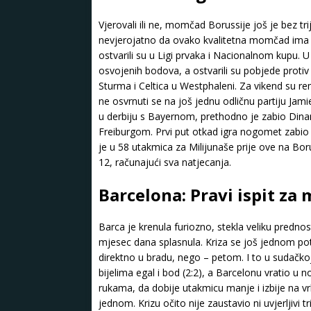
Vjerovali ili ne, momčad Borussije još je bez t
nevjerojatno da ovako kvalitetna momčad ima to
ostvarili su u Ligi prvaka i Nacionalnom kupu. U
osvojenih bodova, a ostvarili su pobjede protiv
Sturma i Celtica u Westphaleni. Za vikend su 
ne osvrnuti se na još jednu odličnu partiju Ja
u derbiju s Bayernom, prethodno je zabio Dinam
Freiburgom. Prvi put otkad igra nogomet zabio 
je u 58 utakmica za Milijunaše prije ove na B
12, računajući sva natjecanja.
Barcelona: Pravi ispit za
Barca je krenula furiozno, stekla veliku prednos
mjesec dana splasnula. Kriza se još jednom potv
direktno u bradu, nego – petom. I to u sudačk
bijelima egal i bod (2:2), a Barcelonu vratio u 
rukama, da dobije utakmicu manje i izbije na vr
jednom. Krizu očito nije zaustavio ni uvjerljivi