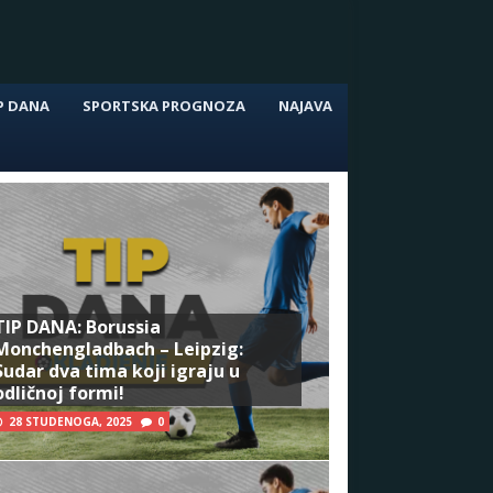
P DANA
SPORTSKA PROGNOZA
NAJAVA
TIP DANA: Borussia
Monchengladbach – Leipzig:
Sudar dva tima koji igraju u
odličnoj formi!
28 STUDENOGA, 2025
0