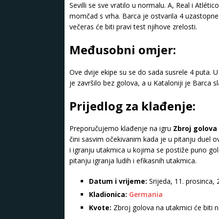
Sevilli se sve vratilo u normalu. A, Real i Atlét
momčad s vrha. Barca je ostvarila 4 uzastopne 
večeras će biti pravi test njihove zrelosti.
Međusobni omjer:
Ove dvije ekipe su se do sada susrele 4 puta. 
je završilo bez golova, a u Kataloniji je Barca sl
Prijedlog za klađenje:
Preporučujemo klađenje na igru
Zbroj golova
čini sasvim očekivanim kada je u pitanju duel o
i igranju utakmica u kojima se postiže puno go
pitanju igranja ludih i efikasnih utakmica.
Datum i vrijeme:
Srijeda, 11. prosinca,
Kladionica:
Germania
Kvote:
Zbroj golova na utakmici će biti 