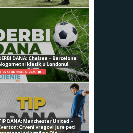
DERBI DANA: Chelsea – Barcelona:
Nogometni klasik u Londonu!
25 STUDENOGA, 2025
0
TIP DANA: Manchester United –
Everton: Crveni vragovi jure peti
uzastopni trijumf na Old