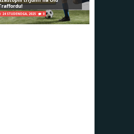
Traffordu!
24 STUDENOGA, 2025
0