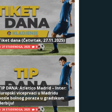
Tiket dana (Četvrtak, 27.11.2025)
27 STUDENOGA, 2025
0
TIP DANA: Atletico Madrid – Inter:
Europski viceprvaci u Madridu
posle bolnog poraza u gradskom
derbiju!
26 STUDENOGA, 2025
0