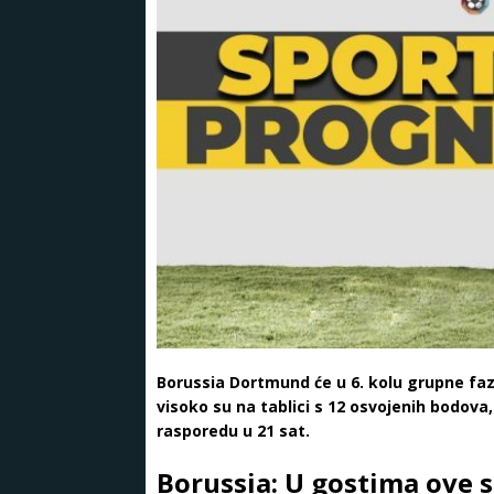
Borussia Dortmund će u 6. kolu grupne fa
visoko su na tablici s 12 osvojenih bodova,
rasporedu u 21 sat.
Borussia: U gostima ove s