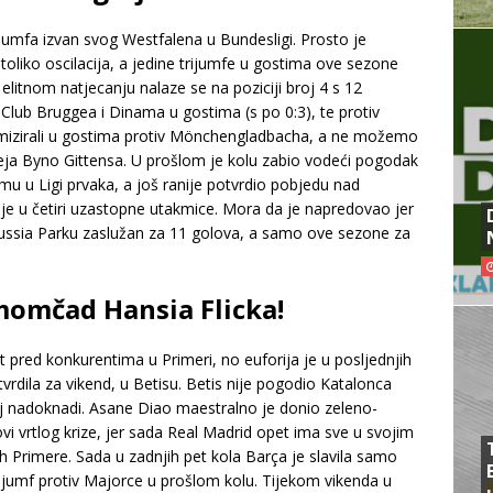
rijumfa izvan svog Westfalena u Bundesligi. Prosto je
liko oscilacija, a jedine trijumfe u gostima ove sezone
 elitnom natjecanju nalaze se na poziciji broj 4 s 12
 Club Bruggea i Dinama u gostima (s po 0:3), te protiv
remizirali u gostima protiv Mönchengladbacha, a ne možemo
mieja Byno Gittensa. U prošlom je kolu zabio vodeći pogodak
u u Ligi prvaka, a još ranije potvrdio pobjedu nad
je u četiri uzastopne utakmice. Mora da je napredovao jer
orussia Parku zaslužan za 11 golova, a samo ove sezone za
 momčad Hansia Flicka!
t pred konkurentima u Primeri, no euforija je u posljednjih
rdila za vikend, u Betisu. Betis nije pogodio Katalonca
oj nadoknadi. Asane Diao maestralno je donio zeleno-
novi vrtlog krize, jer sada Real Madrid opet ima sve u svojim
h Primere. Sada u zadnjih pet kola Barça je slavila samo
 trijumf protiv Majorce u prošlom kolu. Tijekom vikenda u