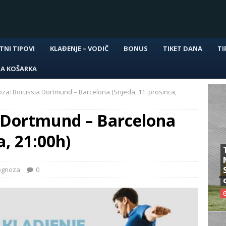
TNI TIPOVI
KLAĐENJE – VODIČ
BONUS
TIKET DANA
TI
NA KOŠARKA
za: Borussia Dortmund – Barcelona (Srijeda, 11. prosinca,
 Dortmund – Barcelona
a, 21:00h)
ognoza
0