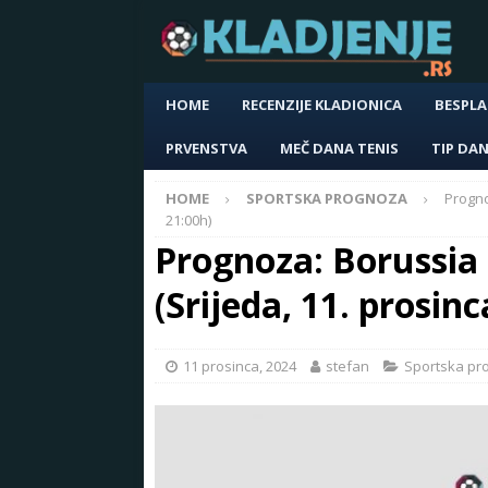
HOME
RECENZIJE KLADIONICA
BESPLA
PRVENSTVA
MEČ DANA TENIS
TIP DA
HOME
SPORTSKA PROGNOZA
Progno
21:00h)
Prognoza: Borussia
(Srijeda, 11. prosinc
11 prosinca, 2024
stefan
Sportska pr