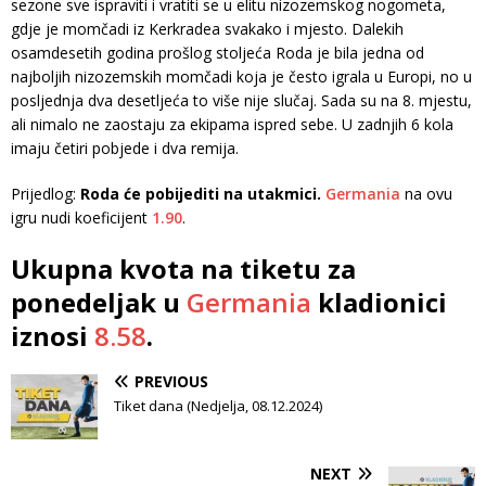
sezone sve ispraviti i vratiti se u elitu nizozemskog nogometa,
gdje je momčadi iz Kerkradea svakako i mjesto. Dalekih
osamdesetih godina prošlog stoljeća Roda je bila jedna od
najboljih nizozemskih momčadi koja je često igrala u Europi, no u
posljednja dva desetljeća to više nije slučaj. Sada su na 8. mjestu,
ali nimalo ne zaostaju za ekipama ispred sebe. U zadnjih 6 kola
imaju četiri pobjede i dva remija.
Prijedlog:
Roda će pobijediti na utakmici.
Germania
na ovu
igru nudi koeficijent
1.90
.
Ukupna kvota na tiketu za
ponedeljak u
Germania
kladionici
iznosi
8.58
.
PREVIOUS
Tiket dana (Nedjelja, 08.12.2024)
NEXT