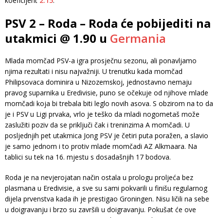
koeficijent
2.15
.
PSV 2 – Roda – Roda će pobijediti na
utakmici @ 1.90 u
Germania
Mlada momčad PSV-a igra prosječnu sezonu, ali ponavljamo
njima rezultati i nisu najvažniji. U trenutku kada momčad
Philipsovaca dominira u Nizozemskoj, jednostavno nemaju
pravog suparnika u Eredivisie, puno se očekuje od njihove mlade
momčadi koja bi trebala biti leglo novih asova. S obzirom na to da
je i PSV u Ligi prvaka, vrlo je teško da mladi nogometaš može
zaslužiti poziv da se priključi čak i treninzima A momčadi. U
posljednjih pet utakmica Jong PSV je četiri puta poražen, a slavio
je samo jednom i to protiv mlade momčadi AZ Alkmaara. Na
tablici su tek na 16. mjestu s dosadašnjih 17 bodova.
Roda je na nevjerojatan način ostala u prologu proljeća bez
plasmana u Eredivisie, a sve su sami pokvarili u finišu regularnog
dijela prvenstva kada ih je prestigao Groningen. Nisu ličili na sebe
u doigravanju i brzo su završili u doigravanju. Pokušat će ove