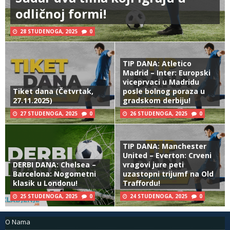
odličnoj formi!
28 STUDENOGA, 2025
0
TIP DANA: Atletico
Madrid – Inter: Europski
viceprvaci u Madridu
Tiket dana (Četvrtak,
posle bolnog poraza u
27.11.2025)
gradskom derbiju!
27 STUDENOGA, 2025
0
26 STUDENOGA, 2025
0
TIP DANA: Manchester
United – Everton: Crveni
DERBI DANA: Chelsea –
vragovi jure peti
Barcelona: Nogometni
uzastopni trijumf na Old
klasik u Londonu!
Traffordu!
25 STUDENOGA, 2025
0
24 STUDENOGA, 2025
0
O Nama