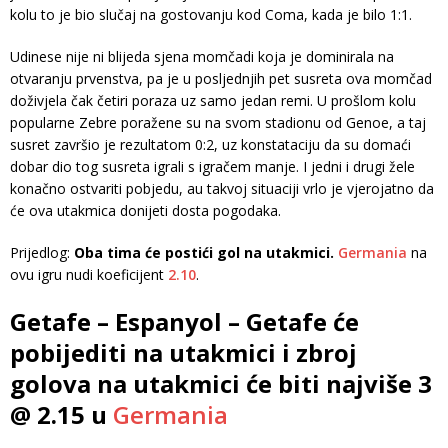
kolu to je bio slučaj na gostovanju kod Coma, kada je bilo 1:1.
Udinese nije ni blijeda sjena momčadi koja je dominirala na
otvaranju prvenstva, pa je u posljednjih pet susreta ova momčad
doživjela čak četiri poraza uz samo jedan remi. U prošlom kolu
popularne Zebre poražene su na svom stadionu od Genoe, a taj
susret završio je rezultatom 0:2, uz konstataciju da su domaći
dobar dio tog susreta igrali s igračem manje. I jedni i drugi žele
konačno ostvariti pobjedu, au takvoj situaciji vrlo je vjerojatno da
će ova utakmica donijeti dosta pogodaka.
Prijedlog:
Oba tima će postići gol na utakmici.
Germania
na
ovu igru nudi koeficijent
2.10
.
Getafe – Espanyol – Getafe će
pobijediti na utakmici i zbroj
golova na utakmici će biti najviše 3
@ 2.15 u
Germania