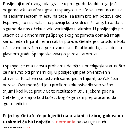
Posljednji meč ovog kola igra se u predgrađu Madrida, gdje će
nogometaši Getafea ugostiti Espanyol. Getafe se trenutno nalazi
na sedamnaestom mjestu na tabeli sa istim brojem bodova kao i
Espanyol, koji se nalazi na poziciji koja vodi u niži rang, tako da je
sigurno da nas očekuje vrlo zanimljiva utakmica. U posljednjih pet
utakmica u elitnom rangu španjolskog nogometa domaći imaju
samo jedan trijumf, remi i čak tri poraza. Getafe je u prošlom kolu
očekivano poražen na gostovanju kod Real Madrida, a taj duel u
glavnom gradu Španjolske završio je rezultatom 2:0.
Espanyol će imati dosta problema da očuva prvoligaški status, što
će naravno biti primarni cilj. U posljednjih pet prvenstvenih
utakmica Katalonci su ostvarili samo jedan trijumf, uz čak četiri
poraza. Ova momčad je u prošlom kolu ostvarila vrlo važan
trijumf kod kuće protiv Celte rezultatom 3:1. Tijekom godina
Getafe igra sjajno kod kuće, zbog čega vam preporučamo da
igrate jedinicu.
Prijedlog:
Getafe će pobijediti na utakmici i zbroj golova na
utakmici će biti najviše 3
.
Germania
na ovu igru nudi