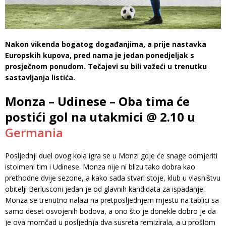
Nakon vikenda bogatog događanjima, a prije nastavka
Europskih kupova, pred nama je jedan ponedjeljak s
prosječnom ponudom. Tečajevi su bili važeći u trenutku
sastavljanja listića.
Monza – Udinese – Oba tima će
postići gol na utakmici @ 2.10 u
Germania
Posljednji duel ovog kola igra se u Monzi gdje će snage odmjeriti
istoimeni tim i Udinese. Monza nije ni blizu tako dobra kao
prethodne dvije sezone, a kako sada stvari stoje, klub u vlasništvu
obitelji Berlusconi jedan je od glavnih kandidata za ispadanje.
Monza se trenutno nalazi na pretposljednjem mjestu na tablici sa
samo deset osvojenih bodova, a ono što je donekle dobro je da
je ova momčad u posljednja dva susreta remizirala, a u prošlom