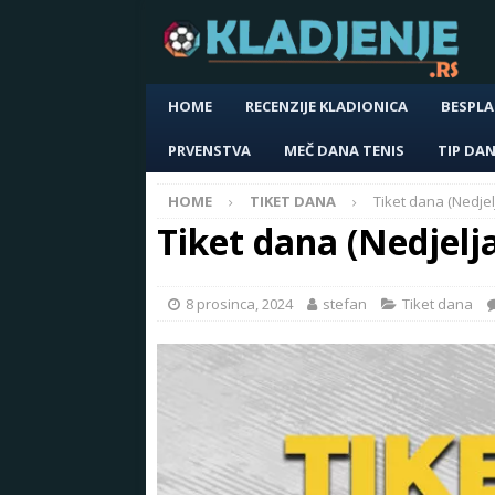
HOME
RECENZIJE KLADIONICA
BESPLA
PRVENSTVA
MEČ DANA TENIS
TIP DA
HOME
TIKET DANA
Tiket dana (Nedjel
Tiket dana (Nedjelja
8 prosinca, 2024
stefan
Tiket dana