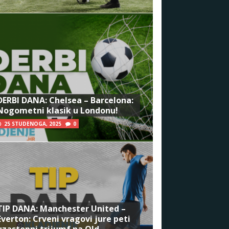
DERBI DANA: Chelsea – Barcelona:
Nogometni klasik u Londonu!
25 STUDENOGA, 2025
0
TIP DANA: Manchester United –
Everton: Crveni vragovi jure peti
uzastopni trijumf na Old