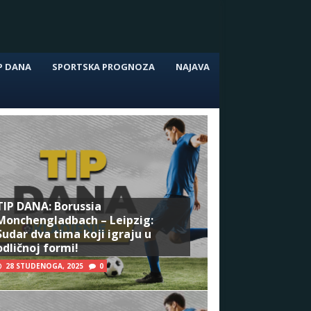
P DANA
SPORTSKA PROGNOZA
NAJAVA
TIP DANA: Borussia
Monchengladbach – Leipzig:
Sudar dva tima koji igraju u
odličnoj formi!
28 STUDENOGA, 2025
0