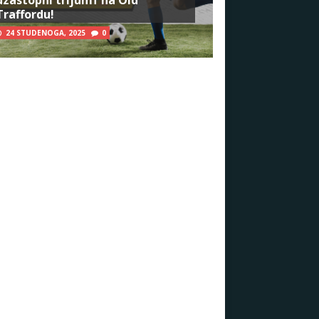
Traffordu!
24 STUDENOGA, 2025
0