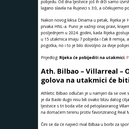
pobjedu. Od dna ljestvice još ih drži samo izvr
lagano slavila na Rujevici s 3:0, a očekujemo 
Nakon novog kiksa Dinama u petak, Rijeka je H
prvaka HNL-a. Puno je važniji onaj pravi, kraje
posljednjem u 2024. godini, kada Rijeka gostu
u 15 utakmica imaju 7 pobjeda i čak 8 remija, a
pogotka, no i to je bilo dovoljno za dvije pobjede
Prijedlog:
Rijeka će pobijediti na utakmici
.
P
Ath. Bilbao – Villarreal – 
golova na utakmici će bit
Athletic Bilbao odlučan je u namjeri da se ove 
je da Baski dugo nisu bili ovako blizu datog ci
ljestvice s tri boda više od petoplasiranog Vill
na domaćem terenu protiv favoriziranog Real Ma
Čini se da će najveći rival Bilbaa u borbi za spo