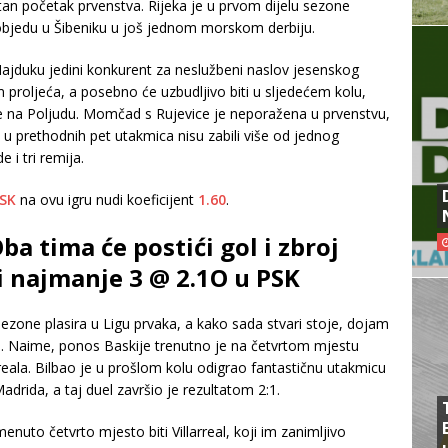
stan početak prvenstva. Rijeka je u prvom dijelu sezone
pobjedu u Šibeniku u još jednom morskom derbiju.
ajduku jedini konkurent za neslužbeni naslov jesenskog
m proljeća, a posebno će uzbudljivo biti u sljedećem kolu,
je na Poljudu. Momčad s Rujevice je neporažena u prvenstvu,
 u prethodnih pet utakmica nisu zabili više od jednog
 i tri remija.
SK
na ovu igru nudi koeficijent
1.60
.
Oba tima će postići gol i zbroj
i najmanje 3 @ 2.1O u PSK
sezone plasira u Ligu prvaka, a kako sada stvari stoje, dojam
lja. Naime, ponos Baskije trenutno je na četvrtom mjestu
arreala. Bilbao je u prošlom kolu odigrao fantastičnu utakmicu
drida, a taj duel završio je rezultatom 2:1.
menuto četvrto mjesto biti Villarreal, koji im zanimljivo