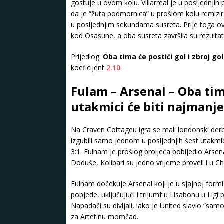
gostuje u ovom kolu. Villarreal je u posljednjih
da je “žuta podmornica” u prošlom kolu remizir
u posljednjim sekundama susreta. Prije toga 
kod Osasune, a oba susreta završila su rezulta
Prijedlog:
Oba tima će postići gol i zbroj go
koeficijent
2.10
.
Fulam – Arsenal – Oba tima
utakmici će biti najmanje
Na Craven Cottageu igra se mali londonski derbi
izgubili samo jednom u posljednjih šest utakmic
3:1. Fulham je prošlog proljeća pobijedio Arsen
Doduše, Kolibari su jedno vrijeme proveli i u 
Fulham dočekuje Arsenal koji je u sjajnoj formi 
pobjede, uključujući i trijumf u Lisabonu u Ligi 
Napadači su divljali, iako je United slavio “sa
za Artetinu momčad.