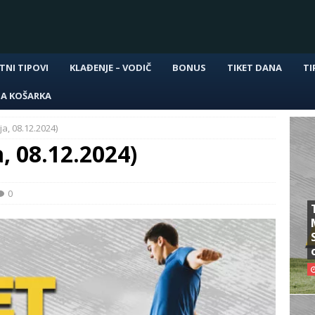
TNI TIPOVI
KLAĐENJE – VODIČ
BONUS
TIKET DANA
TI
NA KOŠARKA
ja, 08.12.2024)
, 08.12.2024)
0