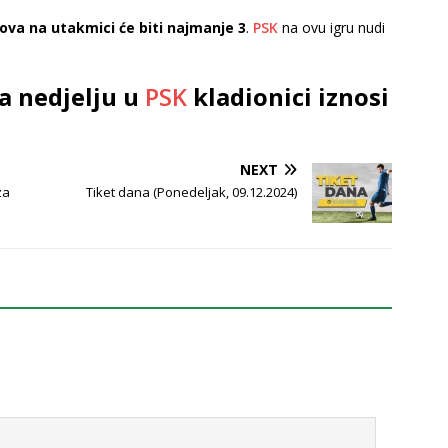
lova na utakmici će biti najmanje 3
.
PSK
na ovu igru nudi
a nedjelju u
PSK
kladionici iznosi
NEXT
za
Tiket dana (Ponedeljak, 09.12.2024)