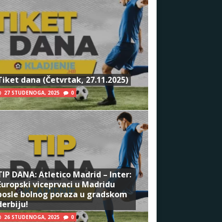
Tiket dana (Četvrtak, 27.11.2025)
27 STUDENOGA, 2025
0
TIP DANA: Atletico Madrid – Inter:
Europski viceprvaci u Madridu
posle bolnog poraza u gradskom
derbiju!
26 STUDENOGA, 2025
0