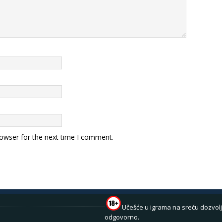
rowser for the next time I comment.
Učešće u igrama na sreću dozvolj
odgovorno.