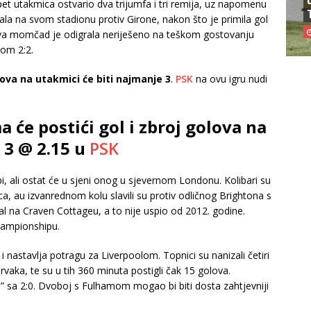
 pet utakmica ostvario dva trijumfa i tri remija, uz napomenu
ala na svom stadionu protiv Girone, nakon što je primila gol
ova momčad je odigrala neriješeno na teškom gostovanju
tom 2:2.
lova na utakmici će biti najmanje 3
.
PSK
na ovu igru nudi
 će postići gol i zbroj golova na
 3 @ 2.15 u
PSK
, ali ostat će u sjeni onog u sjevernom Londonu. Kolibari su
a, au izvanrednom kolu slavili su protiv odličnog Brightona s
al na Craven Cottageu, a to nije uspio od 2012. godine.
Championshipu.
i nastavlja potragu za Liverpoolom. Topnici su nanizali četiri
prvaka, te su u tih 360 minuta postigli čak 15 golova.
mo” sa 2:0. Dvoboj s Fulhamom mogao bi biti dosta zahtjevniji