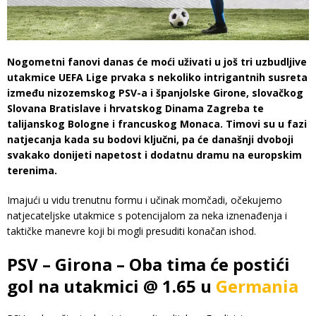
Nogometni fanovi danas će moći uživati u još tri uzbudljive
utakmice UEFA Lige prvaka s nekoliko intrigantnih susreta
između nizozemskog PSV-a i španjolske Girone, slovačkog
Slovana Bratislave i hrvatskog Dinama Zagreba te
talijanskog Bologne i francuskog Monaca. Timovi su u fazi
natjecanja kada su bodovi ključni, pa će današnji dvoboji
svakako donijeti napetost i dodatnu dramu na europskim
terenima.
Imajući u vidu trenutnu formu i učinak momčadi, očekujemo
natjecateljske utakmice s potencijalom za neka iznenađenja i
taktičke manevre koji bi mogli presuditi konačan ishod.
PSV – Girona – Oba tima će postići
gol na utakmici @ 1.65 u
Germania