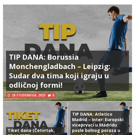
TIP DANA: Borussia
Monchengladbach – Leipzig:
Sudar dva tima koji igraju u
odličnoj formi!
28 STUDENOGA, 2025
0
TIP DANA: Atletico
Madrid – Inter: Europski
viceprvaci u Madridu
Tiket dana (Četvrtak,
posle bolnog poraza u