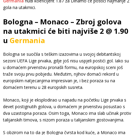
Germania
nudi koeficijent 1.87 za Dinamo će postići najmanje 2
gola na utakmici.
Bologna – Monaco – Zbroj golova
na utakmici će biti najviše 2 @ 1.90
u
Germania
Bologna se suočila s teškim izazovima u svojoj debitantskoj
sezoni UEFA Lige prvaka, gdje još nisu uspjeli postići gol. Iako su
u domaćem prvenstvu pronašli formu, na europskoj sceni još
traže svoju prvu pobjedu. Međutim, njihov domaći rekord u
europskim natjecanjima impresivan je, i bez poraza su na
domaćem terenu u 28 europskih susreta.
Monaco, koji je eksplodirao u napadu na početku Lige prvaka s
devet postignutih golova, u domaćem je prvenstvu posustao s
dva uzastopna poraza. Osim toga, Monaco ima slab učinak protiv
talijanskih timova, s nizom poraza u talijanskim gostovanjima.
S obzirom na to da je Bologna čvrsta kod kuće, a Monaco ima