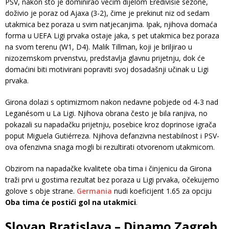
PSV, nakon što je dominirao većim dijelom Eredivisie sezone,
doživio je poraz od Ajaxa (3-2), čime je prekinut niz od sedam
utakmica bez poraza u svim natjecanjima. Ipak, njihova domaća
forma u UEFA Ligi prvaka ostaje jaka, s pet utakmica bez poraza
na svom terenu (W1, D4). Malik Tillman, koji je briljirao u
nizozemskom prvenstvu, predstavlja glavnu prijetnju, dok će
domaćini biti motivirani popraviti svoj dosadašnji učinak u Ligi
prvaka.
Girona dolazi s optimizmom nakon nedavne pobjede od 4-3 nad
Leganésom u La Ligi. Njihova obrana često je bila ranjiva, no
pokazali su napadačku prijetnju, posebice kroz doprinose igrača
poput Miguela Gutiérreza. Njihova defanzivna nestabilnost i PSV-
ova ofenzivna snaga mogli bi rezultirati otvorenom utakmicom.
Obzirom na napadačke kvalitete oba tima i činjenicu da Girona
traži prvi u gostima rezultat bez poraza u Ligi prvaka, očekujemo
golove s obje strane.
Germania
nudi koeficijent 1.65 za opciju
Oba tima će postići gol na utakmici
.
Slovan Bratislava – Dinamo Zagreb