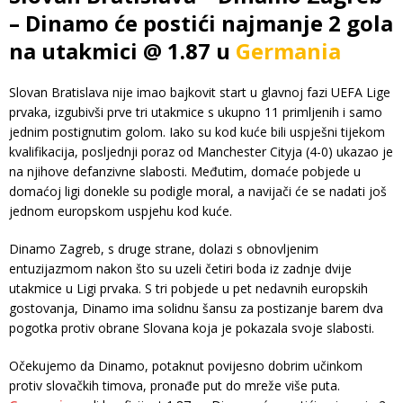
– Dinamo će postići najmanje 2 gola
na utakmici @ 1.87 u
Germania
Slovan Bratislava nije imao bajkovit start u glavnoj fazi UEFA Lige
prvaka, izgubivši prve tri utakmice s ukupno 11 primljenih i samo
jednim postignutim golom. Iako su kod kuće bili uspješni tijekom
kvalifikacija, posljednji poraz od Manchester Cityja (4-0) ukazao je
na njihove defanzivne slabosti. Međutim, domaće pobjede u
domaćoj ligi donekle su podigle moral, a navijači će se nadati još
jednom europskom uspjehu kod kuće.
Dinamo Zagreb, s druge strane, dolazi s obnovljenim
entuzijazmom nakon što su uzeli četiri boda iz zadnje dvije
utakmice u Ligi prvaka. S tri pobjede u pet nedavnih europskih
gostovanja, Dinamo ima solidnu šansu za postizanje barem dva
pogotka protiv obrane Slovana koja je pokazala svoje slabosti.
Očekujemo da Dinamo, potaknut povijesno dobrim učinkom
protiv slovačkih timova, pronađe put do mreže više puta.