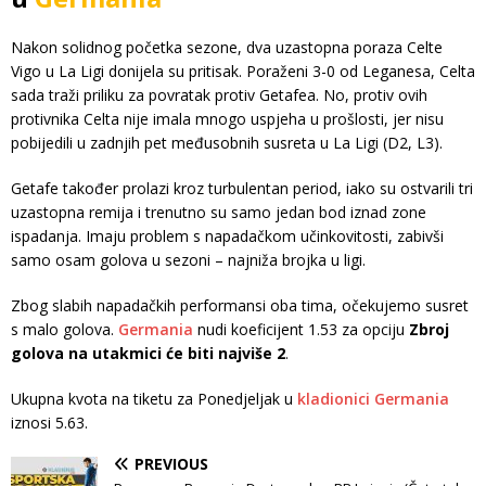
Nakon solidnog početka sezone, dva uzastopna poraza Celte
Vigo u La Ligi donijela su pritisak. Poraženi 3-0 od Leganesa, Celta
sada traži priliku za povratak protiv Getafea. No, protiv ovih
protivnika Celta nije imala mnogo uspjeha u prošlosti, jer nisu
pobijedili u zadnjih pet međusobnih susreta u La Ligi (D2, L3).
Getafe također prolazi kroz turbulentan period, iako su ostvarili tri
uzastopna remija i trenutno su samo jedan bod iznad zone
ispadanja. Imaju problem s napadačkom učinkovitosti, zabivši
samo osam golova u sezoni – najniža brojka u ligi.
Zbog slabih napadačkih performansi oba tima, očekujemo susret
s malo golova.
Germania
nudi koeficijent 1.53 za opciju
Zbroj
golova na utakmici će biti najviše 2
.
Ukupna kvota na tiketu za Ponedjeljak u
kladionici Germania
iznosi 5.63.
PREVIOUS