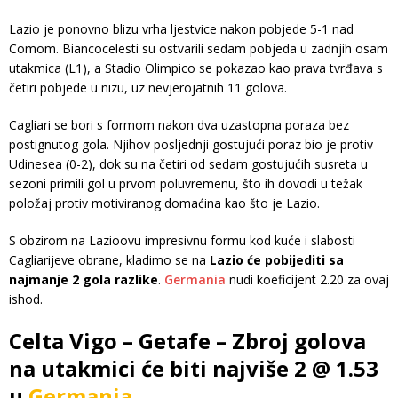
Lazio je ponovno blizu vrha ljestvice nakon pobjede 5-1 nad
Comom. Biancocelesti su ostvarili sedam pobjeda u zadnjih osam
utakmica (L1), a Stadio Olimpico se pokazao kao prava tvrđava s
četiri pobjede u nizu, uz nevjerojatnih 11 golova.
Cagliari se bori s formom nakon dva uzastopna poraza bez
postignutog gola. Njihov posljednji gostujući poraz bio je protiv
Udinesea (0-2), dok su na četiri od sedam gostujućih susreta u
sezoni primili gol u prvom poluvremenu, što ih dovodi u težak
položaj protiv motiviranog domaćina kao što je Lazio.
S obzirom na Lazioovu impresivnu formu kod kuće i slabosti
Cagliarijeve obrane, kladimo se na
Lazio će pobijediti sa
najmanje 2 gola razlike
.
Germania
nudi koeficijent 2.20 za ovaj
ishod.
Celta Vigo – Getafe – Zbroj golova
na utakmici će biti najviše 2 @ 1.53
u
Germania