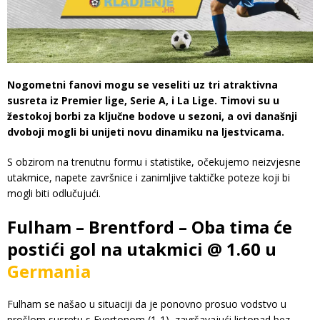
Nogometni fanovi mogu se veseliti uz tri atraktivna
susreta iz Premier lige, Serie A, i La Lige. Timovi su u
žestokoj borbi za ključne bodove u sezoni, a ovi današnji
dvoboji mogli bi unijeti novu dinamiku na ljestvicama.
S obzirom na trenutnu formu i statistike, očekujemo neizvjesne
utakmice, napete završnice i zanimljive taktičke poteze koji bi
mogli biti odlučujući.
Fulham – Brentford – Oba tima će
postići gol na utakmici @ 1.60 u
Germania
Fulham se našao u situaciji da je ponovno prosuo vodstvo u
prošlom susretu s Evertonom (1-1), završavajući listopad bez