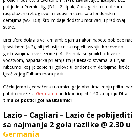
pobjede u Premier ligi (D1, L2). Ipak, Cottageri su u dobrom
raspoloženju zbog svojih nedavnih učinaka u londonskim
derbijima (W2, D3), što im daje dodatnu motivaciju pred ovaj
susret.
Brentford dolazi s velikim ambicijama nakon napete pobjede nad
Ipswichom (4-3), ali još uvijek nisu uspjeli osvojiti bodove na
gostovanjima ove sezone (L4). Premda su gubili bodove i s
vodstvom, napadačka prijetnja im je itekako stvarna, a Bryan
Mbeumo, koji je zabio 11 golova u londonskim derbijima, bit će
igrač kojeg Fulham mora paziti.
Očekujemo izjednačenu utakmicu gdje oba tima imaju priliku naći
put do mreže, a
Germania
nudi koeficijent 1.60 za opciju
Oba
tima će postići gol na utakmici
.
Lazio – Cagliari – Lazio će pobijediti
sa najmanje 2 gola razlike @ 2.30 u
Germania