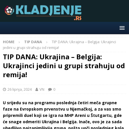
HOME
TIP DANA
TIP DANA: Ukrajina – Belgija: Ukrajinci
jedini u grupi strahuju od remija!
TIP DANA: Ukrajina – Belgija:
Ukrajinci jedini u grupi strahuju od
remija!
26 lipnja, 2024
VN
0
U srijedu su na programu poslednja četiri meča grupne
faze na Evropskom prvenstvu u Njemačkoj, a za vas smo
pripremili duel koji se igra na MHP Areni u Štutgartu, gde
će snage odmeriti Ukrajina i Belgija. Inače, ovo je za sada
ubedljivo najzanimljivija grupa, pošto uoči poslednjeg kola