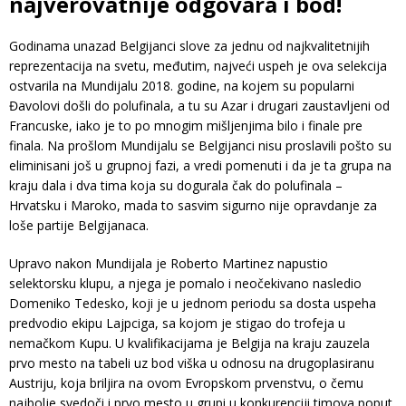
najverovatnije odgovara i bod!
Godinama unazad Belgijanci slove za jednu od najkvalitetnijih
reprezentacija na svetu, međutim, najveći uspeh je ova selekcija
ostvarila na Mundijalu 2018. godine, na kojem su popularni
Đavolovi došli do polufinala, a tu su Azar i drugari zaustavljeni od
Francuske, iako je to po mnogim mišljenjima bilo i finale pre
finala. Na prošlom Mundijalu se Belgijanci nisu proslavili pošto su
eliminisani još u grupnoj fazi, a vredi pomenuti i da je ta grupa na
kraju dala i dva tima koja su dogurala čak do polufinala –
Hrvatsku i Maroko, mada to sasvim sigurno nije opravdanje za
loše partije Belgijanaca.
Upravo nakon Mundijala je Roberto Martinez napustio
selektorsku klupu, a njega je pomalo i neočekivano nasledio
Domeniko Tedesko, koji je u jednom periodu sa dosta uspeha
predvodio ekipu Lajpciga, sa kojom je stigao do trofeja u
nemačkom Kupu. U kvalifikacijama je Belgija na kraju zauzela
prvo mesto na tabeli uz bod viška u odnosu na drugoplasiranu
Austriju, koja briljira na ovom Evropskom prvenstvu, o čemu
najbolje svedoči i prvo mesto u grupi u konkurenciji timova poput