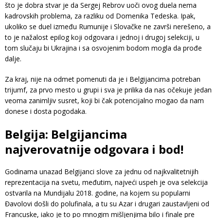
što je dobra stvar je da Sergej Rebrov uoči ovog duela nema
kadrovskih problema, za razliku od Domenika Tedeska. Ipak,
ukoliko se duel između Rumunije i Slovačke ne završi nerešeno, a
to je nažalost epilog koji odgovara i jednoj i drugoj selekciji, u
tom slučaju bi Ukrajina i sa osvojenim bodom mogla da prođe
dalje.
Za kraj, nije na odmet pomenuti da je i Belgijancima potreban
trijumf, za prvo mesto u grupi i sva je prilika da nas očekuje jedan
veoma zanimljiv susret, koji bi čak potencijalno mogao da nam
donese i dosta pogodaka.
Belgija: Belgijancima
najverovatnije odgovara i bod!
Godinama unazad Belgijanci slove za jednu od najkvalitetnijih
reprezentacija na svetu, međutim, najveći uspeh je ova selekcija
ostvarila na Mundijalu 2018. godine, na kojem su popularni
Đavolovi došli do polufinala, a tu su Azar i drugari zaustavljeni od
Francuske, iako je to po mnogim mišljenjima bilo i finale pre