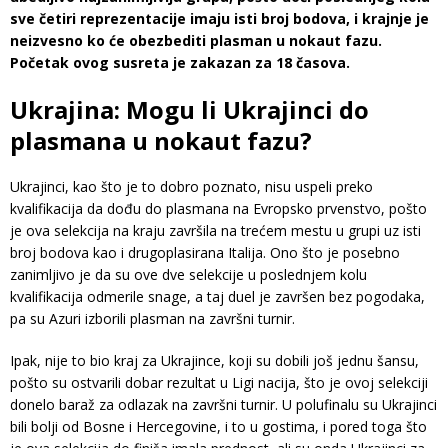
sve četiri reprezentacije imaju isti broj bodova, i krajnje je
neizvesno ko će obezbediti plasman u nokaut fazu.
Početak ovog susreta je zakazan za 18 časova.
Ukrajina: Mogu li Ukrajinci do
plasmana u nokaut fazu?
Ukrajinci, kao što je to dobro poznato, nisu uspeli preko
kvalifikacija da dođu do plasmana na Evropsko prvenstvo, pošto
je ova selekcija na kraju završila na trećem mestu u grupi uz isti
broj bodova kao i drugoplasirana Italija. Ono što je posebno
zanimljivo je da su ove dve selekcije u poslednjem kolu
kvalifikacija odmerile snage, a taj duel je završen bez pogodaka,
pa su Azuri izborili plasman na završni turnir.
Ipak, nije to bio kraj za Ukrajince, koji su dobili još jednu šansu,
pošto su ostvarili dobar rezultat u Ligi nacija, što je ovoj selekciji
donelo baraž za odlazak na završni turnir. U polufinalu su Ukrajinci
bili bolji od Bosne i Hercegovine, i to u gostima, i pored toga što