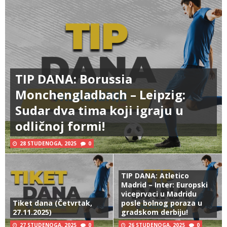
TIP DANA: Borussia
Monchengladbach – Leipzig:
Sudar dva tima koji igraju u
odličnoj formi!
28 STUDENOGA, 2025
0
TIP DANA: Atletico
Madrid – Inter: Europski
viceprvaci u Madridu
Tiket dana (Četvrtak,
posle bolnog poraza u
27.11.2025)
gradskom derbiju!
27 STUDENOGA, 2025
0
26 STUDENOGA, 2025
0