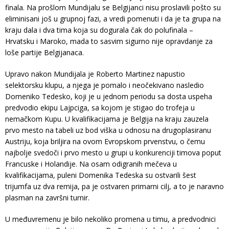
finala. Na prošlom Mundijalu se Belgijanci nisu proslavili pošto su
eliminisani još u grupnoj fazi, a vredi pomenuti i da je ta grupa na
kraju dala i dva tima koja su dogurala čak do polufinala –
Hrvatsku i Maroko, mada to sasvim sigurno nije opravdanje za
loše partije Belgijanaca.
Upravo nakon Mundijala je Roberto Martinez napustio
selektorsku klupu, a njega je pomalo i neočekivano nasledio
Domeniko Tedesko, koji je u jednom periodu sa dosta uspeha
predvodio ekipu Lajpciga, sa kojom je stigao do trofeja u
nemačkom Kupu. U kvalifikacijama je Belgija na kraju zauzela
prvo mesto na tabeli uz bod viška u odnosu na drugoplasiranu
Austriju, koja briljira na ovom Evropskom prvenstvu, o čemu
najbolje svedoči i prvo mesto u grupi u konkurenciji timova poput
Francuske i Holandije. Na osam odigranih mečeva u
kvalifikacijama, puleni Domenika Tedeska su ostvarili šest
trijumfa uz dva remija, pa je ostvaren primarni cilj, a to je naravno
plasman na završni turnir.
U međuvremenu je bilo nekoliko promena u timu, a predvodnici