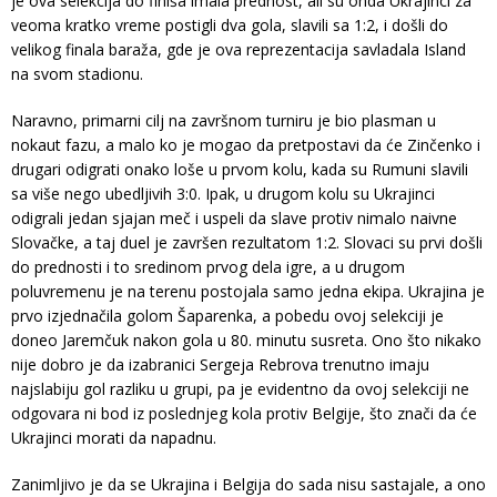
je ova selekcija do finiša imala prednost, ali su onda Ukrajinci za
veoma kratko vreme postigli dva gola, slavili sa 1:2, i došli do
velikog finala baraža, gde je ova reprezentacija savladala Island
na svom stadionu.
Naravno, primarni cilj na završnom turniru je bio plasman u
nokaut fazu, a malo ko je mogao da pretpostavi da će Zinčenko i
drugari odigrati onako loše u prvom kolu, kada su Rumuni slavili
sa više nego ubedljivih 3:0. Ipak, u drugom kolu su Ukrajinci
odigrali jedan sjajan meč i uspeli da slave protiv nimalo naivne
Slovačke, a taj duel je završen rezultatom 1:2. Slovaci su prvi došli
do prednosti i to sredinom prvog dela igre, a u drugom
poluvremenu je na terenu postojala samo jedna ekipa. Ukrajina je
prvo izjednačila golom Šaparenka, a pobedu ovoj selekciji je
doneo Jaremčuk nakon gola u 80. minutu susreta. Ono što nikako
nije dobro je da izabranici Sergeja Rebrova trenutno imaju
najslabiju gol razliku u grupi, pa je evidentno da ovoj selekciji ne
odgovara ni bod iz poslednjeg kola protiv Belgije, što znači da će
Ukrajinci morati da napadnu.
Zanimljivo je da se Ukrajina i Belgija do sada nisu sastajale, a ono