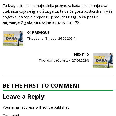
Za kraj, deluje da je najrealnija prognoza kada je u pitanju ova
utakmica koja se igra u Štutgartu, ta da će gosti postići dva ili više
pogotka, pa toplo preporučujemo igru B
elgija će postići
najmanje 2 gola na utakmici
uz kvotu 1.72.
PREVIOUS
Tiket dana (Srijeda, 26.06.2024)
NEXT
Tiket dana (Četvrtak, 27.06.2024)
BE THE FIRST TO COMMENT
Leave a Reply
Your email address will not be published.
Comment