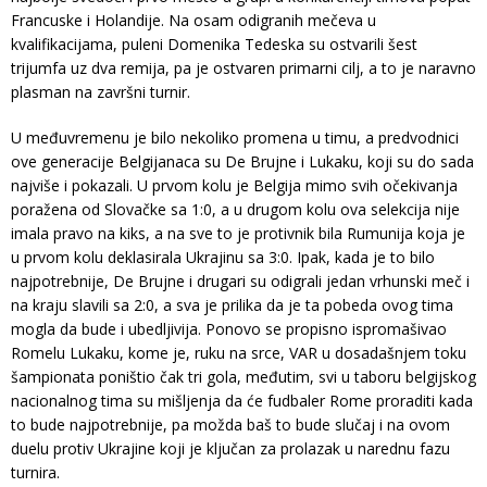
Francuske i Holandije. Na osam odigranih mečeva u
kvalifikacijama, puleni Domenika Tedeska su ostvarili šest
trijumfa uz dva remija, pa je ostvaren primarni cilj, a to je naravno
plasman na završni turnir.
U međuvremenu je bilo nekoliko promena u timu, a predvodnici
ove generacije Belgijanaca su De Brujne i Lukaku, koji su do sada
najviše i pokazali. U prvom kolu je Belgija mimo svih očekivanja
poražena od Slovačke sa 1:0, a u drugom kolu ova selekcija nije
imala pravo na kiks, a na sve to je protivnik bila Rumunija koja je
u prvom kolu deklasirala Ukrajinu sa 3:0. Ipak, kada je to bilo
najpotrebnije, De Brujne i drugari su odigrali jedan vrhunski meč i
na kraju slavili sa 2:0, a sva je prilika da je ta pobeda ovog tima
mogla da bude i ubedljivija. Ponovo se propisno ispromašivao
Romelu Lukaku, kome je, ruku na srce, VAR u dosadašnjem toku
šampionata poništio čak tri gola, međutim, svi u taboru belgijskog
nacionalnog tima su mišljenja da će fudbaler Rome proraditi kada
to bude najpotrebnije, pa možda baš to bude slučaj i na ovom
duelu protiv Ukrajine koji je ključan za prolazak u narednu fazu
turnira.