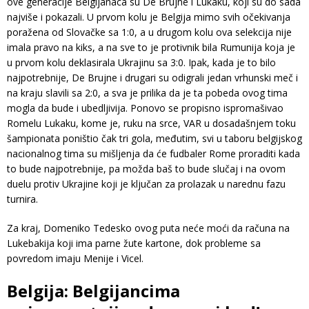
ove generacije Belgijanaca su De Brujne i Lukaku, koji su do sada
najviše i pokazali. U prvom kolu je Belgija mimo svih očekivanja
poražena od Slovačke sa 1:0, a u drugom kolu ova selekcija nije
imala pravo na kiks, a na sve to je protivnik bila Rumunija koja je
u prvom kolu deklasirala Ukrajinu sa 3:0. Ipak, kada je to bilo
najpotrebnije, De Brujne i drugari su odigrali jedan vrhunski meč i
na kraju slavili sa 2:0, a sva je prilika da je ta pobeda ovog tima
mogla da bude i ubedljivija. Ponovo se propisno ispromašivao
Romelu Lukaku, kome je, ruku na srce, VAR u dosadašnjem toku
šampionata poništio čak tri gola, međutim, svi u taboru belgijskog
nacionalnog tima su mišljenja da će fudbaler Rome proraditi kada
to bude najpotrebnije, pa možda baš to bude slučaj i na ovom
duelu protiv Ukrajine koji je ključan za prolazak u narednu fazu
turnira.
Za kraj, Domeniko Tedesko ovog puta neće moći da računa na
Lukebakija koji ima parne žute kartone, dok probleme sa
povredom imaju Menije i Vicel.
Belgija: Belgijancima