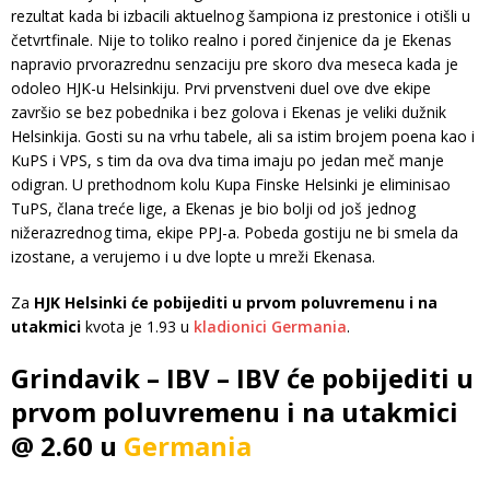
rezultat kada bi izbacili aktuelnog šampiona iz prestonice i otišli u
četvrtfinale. Nije to toliko realno i pored činjenice da je Ekenas
napravio prvorazrednu senzaciju pre skoro dva meseca kada je
odoleo HJK-u Helsinkiju. Prvi prvenstveni duel ove dve ekipe
završio se bez pobednika i bez golova i Ekenas je veliki dužnik
Helsinkija. Gosti su na vrhu tabele, ali sa istim brojem poena kao i
KuPS i VPS, s tim da ova dva tima imaju po jedan meč manje
odigran. U prethodnom kolu Kupa Finske Helsinki je eliminisao
TuPS, člana treće lige, a Ekenas je bio bolji od još jednog
nižerazrednog tima, ekipe PPJ-a. Pobeda gostiju ne bi smela da
izostane, a verujemo i u dve lopte u mreži Ekenasa.
Za
HJK Helsinki će pobijediti u prvom poluvremenu i na
utakmici
kvota je 1.93 u
kladionici Germania
.
Grindavik – IBV – IBV će pobijediti u
prvom poluvremenu i na utakmici
@ 2.60 u
Germania