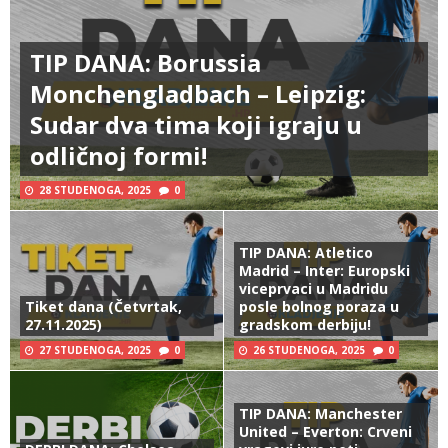
TIP DANA: Borussia
Monchengladbach – Leipzig:
Sudar dva tima koji igraju u
odličnoj formi!
28 STUDENOGA, 2025
0
TIP DANA: Atletico
Madrid – Inter: Europski
viceprvaci u Madridu
Tiket dana (Četvrtak,
posle bolnog poraza u
27.11.2025)
gradskom derbiju!
27 STUDENOGA, 2025
0
26 STUDENOGA, 2025
0
TIP DANA: Manchester
United – Everton: Crveni