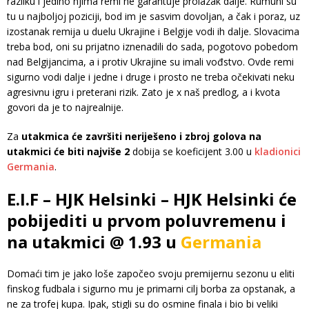
razliku i jedino njima remi ne garantuje prolazak dalje. Rumuni su
tu u najboljoj poziciji, bod im je sasvim dovoljan, a čak i poraz, uz
izostanak remija u duelu Ukrajine i Belgije vodi ih dalje. Slovacima
treba bod, oni su prijatno iznenadili do sada, pogotovo pobedom
nad Belgijancima, a i protiv Ukrajine su imali vođstvo. Ovde remi
sigurno vodi dalje i jedne i druge i prosto ne treba očekivati neku
agresivnu igru i preterani rizik. Zato je x naš predlog, a i kvota
govori da je to najrealnije.
Za
utakmica će završiti neriješeno i zbroj golova na
utakmici će biti najviše 2
dobija se koeficijent 3.00 u
kladionici
Germania
.
E.I.F – HJK Helsinki – HJK Helsinki će
pobijediti u prvom poluvremenu i
na utakmici @ 1.93 u
Germania
Domaći tim je jako loše započeo svoju premijernu sezonu u eliti
finskog fudbala i sigurno mu je primarni cilj borba za opstanak, a
ne za trofej kupa. Ipak, stigli su do osmine finala i bio bi veliki