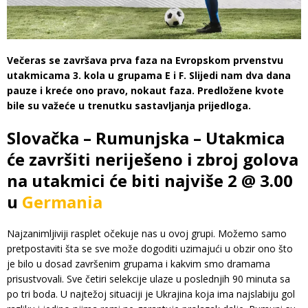
Večeras se završava prva faza na Evropskom prvenstvu
utakmicama 3. kola u grupama E i F. Slijedi nam dva dana
pauze i kreće ono pravo, nokaut faza. Predložene kvote
bile su važeće u trenutku sastavljanja prijedloga.
Slovačka – Rumunjska – Utakmica
će završiti neriješeno i zbroj golova
na utakmici će biti najviše 2 @ 3.00
u
Germania
Najzanimljiviji rasplet očekuje nas u ovoj grupi. Možemo samo
pretpostaviti šta se sve može dogoditi uzimajući u obzir ono što
je bilo u dosad završenim grupama i kakvim smo dramama
prisustvovali. Sve četiri selekcije ulaze u poslednjih 90 minuta sa
po tri boda. U najtežoj situaciji je Ukrajina koja ima najslabiju gol