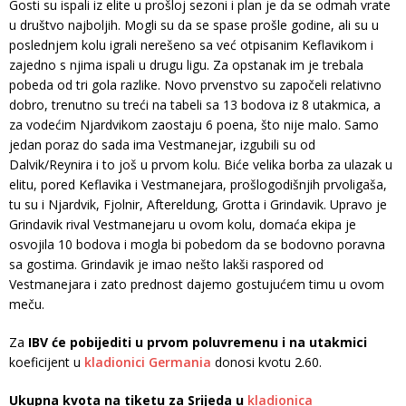
Gosti su ispali iz elite u prošloj sezoni i plan je da se odmah vrate
u društvo najboljih. Mogli su da se spase prošle godine, ali su u
poslednjem kolu igrali nerešeno sa već otpisanim Keflavikom i
zajedno s njima ispali u drugu ligu. Za opstanak im je trebala
pobeda od tri gola razlike. Novo prvenstvo su započeli relativno
dobro, trenutno su treći na tabeli sa 13 bodova iz 8 utakmica, a
za vodećim Njardvikom zaostaju 6 poena, što nije malo. Samo
jedan poraz do sada ima Vestmanejar, izgubili su od
Dalvik/Reynira i to još u prvom kolu. Biće velika borba za ulazak u
elitu, pored Keflavika i Vestmanejara, prošlogodišnjih prvoligaša,
tu su i Njardvik, Fjolnir, Aftereldung, Grotta i Grindavik. Upravo je
Grindavik rival Vestmanejaru u ovom kolu, domaća ekipa je
osvojila 10 bodova i mogla bi pobedom da se bodovno poravna
sa gostima. Grindavik je imao nešto lakši raspored od
Vestmanejara i zato prednost dajemo gostujućem timu u ovom
meču.
Za
IBV će pobijediti u prvom poluvremenu i na utakmici
koeficijent u
kladionici Germania
donosi kvotu 2.60.
Ukupna kvota na tiketu za Srijeda u
kladionica