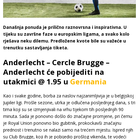
Današnja ponuda je prilično raznovrsna i inspirativna. U
tijeku su završne faze u europskim ligama, a svako kolo
rješava neku dilemu. Predložene kvote bile su važeće u
trenutku sastavljanja tiketa.
Anderlecht – Cercle Brugge –
Anderlecht će pobijediti na
utakmici @ 1.95 u
Germania
Kao i svake godine, borba za naslov najzanimljivija je u belgijskoj
Jupiler ligi. Prošle sezone, utrka je odlučena posljednjeg dana, s tri
tima koji su se izmjenjivali na vrhu tijekom tih posljednjih 90
minuta. Sada je ponovno došlo do značajne promjene, pri čemu
je Royal Union ponovno bio gubitnik, prokockavši značajnu
prednost i trenutno se nalazi samo na trećem mjestu. Ispred njih
su Club Brugge, koji ih je pobijedio prošlog vikenda, te vodeći