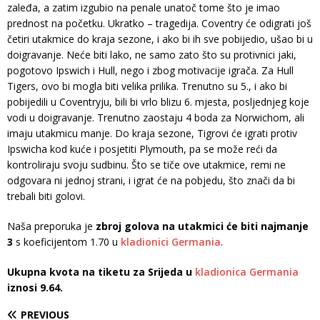
zaleđa, a zatim izgubio na penale unatoč tome što je imao
prednost na početku. Ukratko – tragedija. Coventry će odigrati još
četiri utakmice do kraja sezone, i ako bi ih sve pobijedio, ušao bi u
doigravanje. Neće biti lako, ne samo zato što su protivnici jaki,
pogotovo Ipswich i Hull, nego i zbog motivacije igrača. Za Hull
Tigers, ovo bi mogla biti velika prilika. Trenutno su 5., i ako bi
pobijedili u Coventryju, bili bi vrlo blizu 6. mjesta, posljednjeg koje
vodi u doigravanje. Trenutno zaostaju 4 boda za Norwichom, ali
imaju utakmicu manje. Do kraja sezone, Tigrovi će igrati protiv
Ipswicha kod kuće i posjetiti Plymouth, pa se može reći da
kontroliraju svoju sudbinu. Što se tiče ove utakmice, remi ne
odgovara ni jednoj strani, i igrat će na pobjedu, što znači da bi
trebali biti golovi.
Naša preporuka je
zbroj golova na utakmici će biti najmanje
3
s koeficijentom 1.70 u
kladionici Germania
.
Ukupna kvota na tiketu za Srijeda u
kladionica Germania
iznosi 9.64.
PREVIOUS