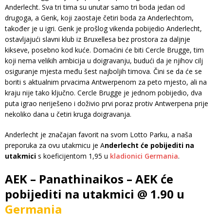
Anderlecht. Sva tri tima su unutar samo tri boda jedan od
drugoga, a Genk, koji zaostaje četiri boda za Anderlechtom,
također je u igri. Genk je prošlog vikenda pobijedio Anderlecht,
ostavljajući slavni klub iz Bruxellesa bez prostora za daljnje
kikseve, posebno kod kuće. Domaćini će biti Cercle Brugge, tim
koji nema velikih ambicija u doigravanju, budući da je njihov cilj
osiguranje mjesta među šest najboljih timova. Čini se da će se
boriti s aktualnim prvacima Antwerpenom za peto mjesto, ali na
kraju nije tako ključno. Cercle Brugge je jednom pobijedio, dva
puta igrao neriješeno i doživio prvi poraz protiv Antwerpena prije
nekoliko dana u četiri kruga doigravanja.
Anderlecht je značajan favorit na svom Lotto Parku, a naša
preporuka za ovu utakmicu je A
nderlecht će pobijediti na
utakmici
s koeficijentom 1,95 u
kladionici Germania
.
AEK – Panathinaikos – AEK će
pobijediti na utakmici @ 1.90 u
Germania