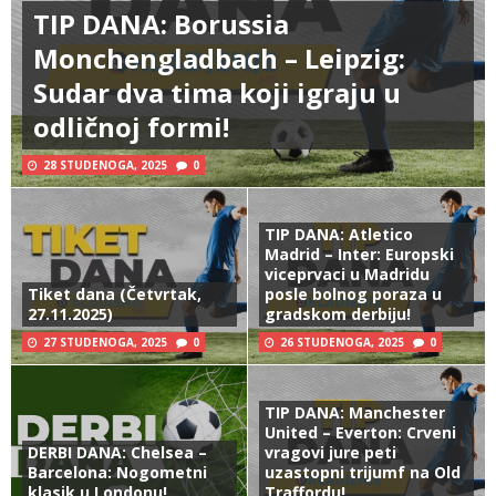
TIP DANA: Borussia
Monchengladbach – Leipzig:
Sudar dva tima koji igraju u
odličnoj formi!
28 STUDENOGA, 2025
0
TIP DANA: Atletico
Madrid – Inter: Europski
viceprvaci u Madridu
Tiket dana (Četvrtak,
posle bolnog poraza u
27.11.2025)
gradskom derbiju!
27 STUDENOGA, 2025
0
26 STUDENOGA, 2025
0
TIP DANA: Manchester
United – Everton: Crveni
DERBI DANA: Chelsea –
vragovi jure peti
Barcelona: Nogometni
uzastopni trijumf na Old
klasik u Londonu!
Traffordu!