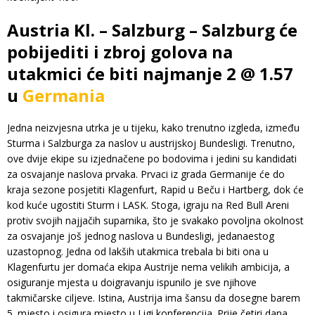
Austria Kl. – Salzburg – Salzburg će
pobijediti i zbroj golova na
utakmici će biti najmanje 2 @ 1.57
u
Germania
Jedna neizvjesna utrka je u tijeku, kako trenutno izgleda, između
Sturma i Salzburga za naslov u austrijskoj Bundesligi. Trenutno,
ove dvije ekipe su izjednačene po bodovima i jedini su kandidati
za osvajanje naslova prvaka. Prvaci iz grada Germanije će do
kraja sezone posjetiti Klagenfurt, Rapid u Beču i Hartberg, dok će
kod kuće ugostiti Sturm i LASK. Stoga, igraju na Red Bull Areni
protiv svojih najjačih suparnika, što je svakako povoljna okolnost
za osvajanje još jednog naslova u Bundesligi, jedanaestog
uzastopnog. Jedna od lakših utakmica trebala bi biti ona u
Klagenfurtu jer domaća ekipa Austrije nema velikih ambicija, a
osiguranje mjesta u doigravanju ispunilo je sve njihove
takmičarske ciljeve. Istina, Austrija ima šansu da dosegne barem
5. mjesto i osigura mjesto u Ligi konferencija. Prije četiri dana,