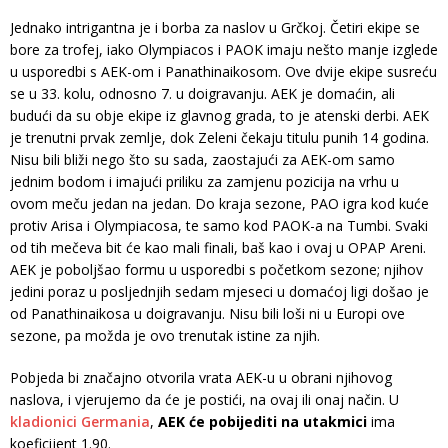
Jednako intrigantna je i borba za naslov u Grčkoj. Četiri ekipe se
bore za trofej, iako Olympiacos i PAOK imaju nešto manje izglede
u usporedbi s AEK-om i Panathinaikosom. Ove dvije ekipe susreću
se u 33. kolu, odnosno 7. u doigravanju. AEK je domaćin, ali
budući da su obje ekipe iz glavnog grada, to je atenski derbi. AEK
je trenutni prvak zemlje, dok Zeleni čekaju titulu punih 14 godina.
Nisu bili bliži nego što su sada, zaostajući za AEK-om samo
jednim bodom i imajući priliku za zamjenu pozicija na vrhu u
ovom meču jedan na jedan. Do kraja sezone, PAO igra kod kuće
protiv Arisa i Olympiacosa, te samo kod PAOK-a na Tumbi. Svaki
od tih mečeva bit će kao mali finali, baš kao i ovaj u OPAP Areni.
AEK je poboljšao formu u usporedbi s početkom sezone; njihov
jedini poraz u posljednjih sedam mjeseci u domaćoj ligi došao je
od Panathinaikosa u doigravanju. Nisu bili loši ni u Europi ove
sezone, pa možda je ovo trenutak istine za njih.
Pobjeda bi značajno otvorila vrata AEK-u u obrani njihovog
naslova, i vjerujemo da će je postići, na ovaj ili onaj način. U
kladionici Germania
,
AEK će pobijediti na utakmici
ima
koeficijent 1.90.