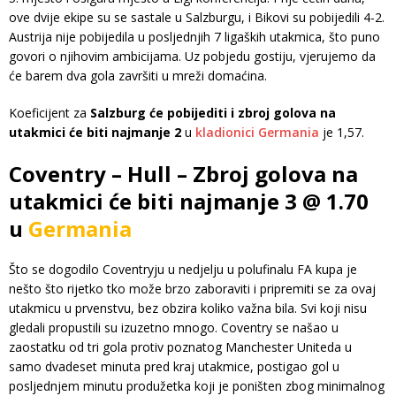
ove dvije ekipe su se sastale u Salzburgu, i Bikovi su pobijedili 4-2.
Austrija nije pobijedila u posljednjih 7 ligaških utakmica, što puno
govori o njihovim ambicijama. Uz pobjedu gostiju, vjerujemo da
će barem dva gola završiti u mreži domaćina.
Koeficijent za
Salzburg će pobijediti i zbroj golova na
utakmici će biti najmanje 2
u
kladionici Germania
je 1,57.
Coventry – Hull – Zbroj golova na
utakmici će biti najmanje 3 @ 1.70
u
Germania
Što se dogodilo Coventryju u nedjelju u polufinalu FA kupa je
nešto što rijetko tko može brzo zaboraviti i pripremiti se za ovaj
utakmicu u prvenstvu, bez obzira koliko važna bila. Svi koji nisu
gledali propustili su izuzetno mnogo. Coventry se našao u
zaostatku od tri gola protiv poznatog Manchester Uniteda u
samo dvadeset minuta pred kraj utakmice, postigao gol u
posljednjem minutu produžetka koji je poništen zbog minimalnog