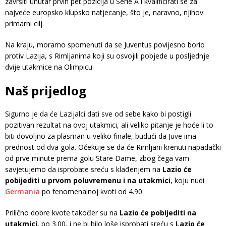
završiti unutar prvih pet pozicija u Serie A i kvalificirati se za
najveće europsko klupsko natjecanje, što je, naravno, njihov
primarni cilj.
Na kraju, moramo spomenuti da se Juventus povijesno borio
protiv Lazija, s Rimljanima koji su osvojili pobjede u posljednje
dvije utakmice na Olimpicu.
Naš prijedlog
Sigurno je da će Lazijalci dati sve od sebe kako bi postigli
pozitivan rezultat na ovoj utakmici, ali veliko pitanje je hoće li to
biti dovoljno za plasman u veliko finale, budući da Juve ima
prednost od dva gola. Očekuje se da će Rimljani krenuti napadački
od prve minute prema golu Stare Dame, zbog čega vam
savjetujemo da isprobate sreću s klađenjem na
Lazio će
pobijediti u prvom poluvremenu i na utakmici
, koju nudi
Germania
po fenomenalnoj kvoti od 4.90.
Prilično dobre kvote također su na
Lazio će pobijediti na
utakmici
, po 3.00, i ne bi bilo loše isprobati sreću s
Lazio će