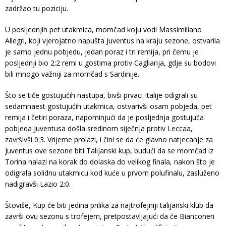
zadržao tu poziciju.
U posljednjih pet utakmica, momčad koju vodi Massimiliano
Allegri, koji vjerojatno napušta Juventus na kraju sezone, ostvarila
je samo jednu pobjedu, jedan poraz i tri remija, pri čemu je
posljednji bio 2:2 remi u gostima protiv Cagliarija, gdje su bodovi
bili mnogo važniji za momčad s Sardinije.
Što se tiče gostujućih nastupa, bivši prvaci Italije odigrali su
sedamnaest gostujućih utakmica, ostvarivši osam pobjeda, pet
remija i četiri poraza, napominjući da je posljednja gostujuća
pobjeda Juventusa došla sredinom siječnja protiv Leccaa,
završivši 0:3. Vrijeme prolazi, i čini se da će glavno natjecanje za
Juventus ove sezone biti Talijanski kup, budući da se momčad iz
Torina nalazi na korak do dolaska do velikog finala, nakon što je
odigrala solidnu utakmicu kod kuće u prvom polufinalu, zasluženo
nadigravši Lazio 2:0.
Štoviše, Kup će biti jedina prilika za najtrofejniji talijanski klub da
završi ovu sezonu s trofejem, pretpostavljajući da će Bianconeri