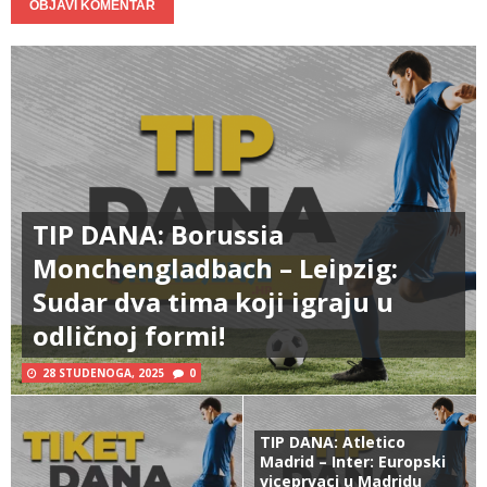
TIP DANA: Borussia
Monchengladbach – Leipzig:
Sudar dva tima koji igraju u
odličnoj formi!
28 STUDENOGA, 2025
0
TIP DANA: Atletico
Madrid – Inter: Europski
viceprvaci u Madridu