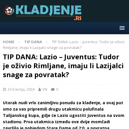
HOME
TIP DANA
TIP DANA: Lazio – Juventus: Tudor je oživio
Rimljane, imaju li Lazijalci snage za povratak?
TIP DANA: Lazio – Juventus: Tudor
je oživio Rimljane, imaju li Lazijalci
snage za povratak?
23 travnja, 2024
VN
0
Utorak nudi vrlo zanimljivu ponudu za klađenje, a ovaj put
smo za vas pripremili drugu utakmicu polufinala
Talijanskog kupa, gdje će Lazio ugostiti Juventus na svom
stadionu. Prva utakmica između ove dvije momčadi
završila je pobjedom Stare Dame od 2:0, a povratna