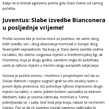
Italije ne bi krenuli agresivno prema golu Stare Dame od samog
početka.
Juventus: Slabe izvedbe Bianconera
u posljednje vrijeme!
Prošla sezona bila je noćna mora za Juventus, ne samo zbog
loših izvedbi, već i zbog izbacivanja momčadi iz Europe zbog
financijskih nepravilnosti. Na kraju je Stara dama završila sedma
na tablici, što obično osigurava mjesto u Konferencijskoj ligi, ali
Fiorentina, koja je drugu godinu zaredom stigla do polufinala,
uzela je njihovo mjesto u trećem rangu europskih natjecanja.
Sezona je počela izvrsno, i možemo s povjerenjem reći da su
Dušan Vlahović i njegovi suigrači igrali na vrlo visokoj razini u
prvom dijelu prvenstva, što potvrđuje njihovo impresivno drugo
mjesto na tablici, s samo jednim bodom zaostatka za Interom.
Međutim, kako je sezona odmicala, momčad iz Torina
poboljšavala se, i sada, šest kola prije kraja, nalaze se na trećem
mjestu. Čini se da će Juventus morati naporno raditi kako bi