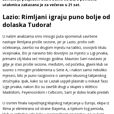
utakmica zakazana je za večeras u 21 sat.
Lazio: Rimljani igraju puno bolje od
dolaska Tudora!
U našim analizama smo mnogo puta spomenuli savršene
nastupe Rimljana prošle sezone, jer je Lazio, protiv svih
očekivanja, završio na drugom mjestu na tablici, osvojivši titulu
viceprvaka, što je naravno bilo dovoljno za mjesto u Ligi prvaka,
primarni cilj kluba već mnogo godina. Maurizio Sarri nastavio je
gdje je stao prošle sezone, međutim, od početka, glavni klub se
susreo s mnogim problemima u Serie A, i nakon samo nekoliko
mjeseci, bilo je puno razgovora o zamjeni iskusnog talijanskog
stručnjaka. Ipak, kako su se Laziali uspjeli plasirati u nokaut fazu
Lige prvaka, nakon što su završili drugi u skupini s Atlético
Madridom, Feyenoordom i Celticom, Sarri je dobio kratki predah.
U osmini finala najvažnijeg klupskog natjecanja u Europi, ekipa iz
Rima je eliminirana od strane Bayerna, a tijekom tog perioda,