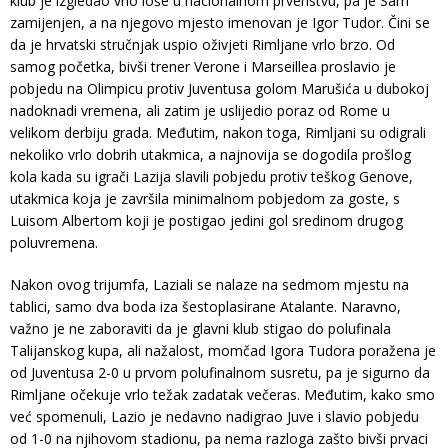
klub je izgledao vrlo loše u nacionalnom prvenstvu, pa je Sarri
zamijenjen, a na njegovo mjesto imenovan je Igor Tudor. Čini se
da je hrvatski stručnjak uspio oživjeti Rimljane vrlo brzo. Od
samog početka, bivši trener Verone i Marseillea proslavio je
pobjedu na Olimpicu protiv Juventusa golom Marušića u dubokoj
nadoknadi vremena, ali zatim je uslijedio poraz od Rome u
velikom derbiju grada. Međutim, nakon toga, Rimljani su odigrali
nekoliko vrlo dobrih utakmica, a najnovija se dogodila prošlog
kola kada su igrači Lazija slavili pobjedu protiv teškog Genove,
utakmica koja je završila minimalnom pobjedom za goste, s
Luisom Albertom koji je postigao jedini gol sredinom drugog
poluvremena.
Nakon ovog trijumfa, Laziali se nalaze na sedmom mjestu na
tablici, samo dva boda iza šestoplasirane Atalante. Naravno,
važno je ne zaboraviti da je glavni klub stigao do polufinala
Talijanskog kupa, ali nažalost, momčad Igora Tudora poražena je
od Juventusa 2-0 u prvom polufinalnom susretu, pa je sigurno da
Rimljane očekuje vrlo težak zadatak večeras. Međutim, kako smo
već spomenuli, Lazio je nedavno nadigrao Juve i slavio pobjedu
od 1-0 na njihovom stadionu, pa nema razloga zašto bivši prvaci