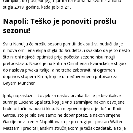
Olimpiku, do posljednjeg trijumfa na Roma na svom stadionu
stigla 2019. godine, kada je bilo 2:1.
Napoli: Teško je ponoviti prošlu
sezonu!
Svi u Napulju će prošlu sezonu pamtiti dok su živi, budući da je
njihova omiljena ekipa stigla do Scudetta, i svakako da je to nešto
što ni oni najveći optimisti prije početka sezone nisu mogli
pretpostaviti. Napoli je na krilima Osimhena i Kvarackelije stigao
do naslova prvaka Italije, a ne treba zaboraviti ni ogroman
doprinos stopera Kima, koji je u međuvremenu potpisao za
Bayern München.
Ipak, najzaslužniji čovjek za naslov prvaka Italije je bez ikakve
sumnje Luciano Spalletti, koji je vrlo zanimljivo nakon osvojene
titule odlučio napustiti klub. Na njegovo mjesto je došao Rudi
Garcia, što je bilo sve samo ne dobar potez, a nakon smjene
Garcije novi trener Napolitanaca je po drugi put postao Walter
Mazzarri i pred talijanskim stručnjakom je težak zadatak, a to je