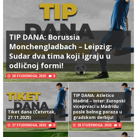
TIP DANA: Borussia
Monchengladbach – Leipzig:
Sudar dva tima koji igraju u
odličnoj formi!
28 STUDENOGA, 2025
0
TIP DANA: Atletico
Madrid – Inter: Europski
viceprvaci u Madridu
Tiket dana (Četvrtak,
posle bolnog poraza u
27.11.2025)
gradskom derbiju!
27 STUDENOGA, 2025
0
26 STUDENOGA, 2025
0