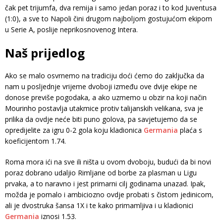
čak pet trijumfa, dva remija i samo jedan poraz i to kod Juventusa
(1:0), a sve to Napoli čini drugom najboljom gostujućom ekipom
u Serie A, poslije neprikosnovenog Intera.
Naš prijedlog
Ako se malo osvrnemo na tradiciju doći ćemo do zaključka da
nam u posljednje vrijeme dvoboji između ove dvije ekipe ne
donose previše pogodaka, a ako uzmemo u obzir na koji način
Mourinho postavlja utakmice protiv talijanskih velikana, sva je
prilika da ovdje neće biti puno golova, pa savjetujemo da se
opredijelite za igru 0-2 gola koju kladionica
Germania
plaća s
koeficijentom 1.74.
Roma mora ići na sve ili ništa u ovom dvoboju, budući da bi novi
poraz dobrano udaljio Rimljane od borbe za plasman u Ligu
prvaka, a to naravno i jest primarni cilj godinama unazad. Ipak,
možda je pomalo i ambiciozno ovdje probati s čistom jedinicom,
ali je dvostruka šansa 1X i te kako primamljiva i u kladionici
Germania
iznosi 1.53.