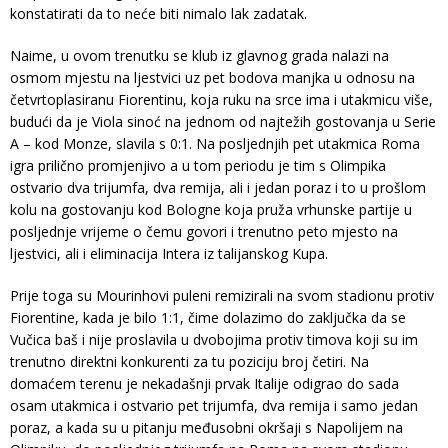
konstatirati da to neće biti nimalo lak zadatak.
Naime, u ovom trenutku se klub iz glavnog grada nalazi na
osmom mjestu na ljestvici uz pet bodova manjka u odnosu na
četvrtoplasiranu Fiorentinu, koja ruku na srce ima i utakmicu više,
budući da je Viola sinoć na jednom od najtežih gostovanja u Serie
A – kod Monze, slavila s 0:1. Na posljednjih pet utakmica Roma
igra prilično promjenjivo a u tom periodu je tim s Olimpika
ostvario dva trijumfa, dva remija, ali i jedan poraz i to u prošlom
kolu na gostovanju kod Bologne koja pruža vrhunske partije u
posljednje vrijeme o čemu govori i trenutno peto mjesto na
ljestvici, ali i eliminacija Intera iz talijanskog Kupa.
Prije toga su Mourinhovi puleni remizirali na svom stadionu protiv
Fiorentine, kada je bilo 1:1, čime dolazimo do zaključka da se
Vučica baš i nije proslavila u dvobojima protiv timova koji su im
trenutno direktni konkurenti za tu poziciju broj četiri. Na
domaćem terenu je nekadašnji prvak Italije odigrao do sada
osam utakmica i ostvario pet trijumfa, dva remija i samo jedan
poraz, a kada su u pitanju međusobni okršaji s Napolijem na