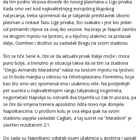
da tim podno Vezuva dovede do novog plasmana u Ligu prvaka.
Kada smo već kod najkvalitetnijeg europskog klupskog
natjecanja, treba spomenuti da je talijanski predstavnik izborio
plasman u nokaut fazu Lige prvaka, što svakako i jest bio jedan
od primarnih ciljeva za ovaj dio sezone. Na kraju je Napoli završio
na drugom mjestu na ljestvici, a u ključnoj utakmici za prolazak
dalje, Osimhen i društvo su savladali Bragu na svom stadionu.
Što se tiče Serie A, čini se da aktualni prvak Italije može i mora
puno bolje, a trenutno je situacija takva da se tim sa stadiona
“Diego Armando Maradona” nalazi na šestom mjestu na ljestvici
uz tri boda manjka u odnosu na četvrtoplasiranu Fiorentinu, koja
kao što smo već spomenuli ima i utakmicu više. Na posljednjih
pet susreta u najkvalitetnijem rangu talijanskog nogometa,
nogometaši Napolija su ostvarili dva trijumfa uz čak tri poraza, pa
se čini da smjena trenera apsolutno ništa novo nije donijela
Napolitancima. U prošlom kolu je ova ekipa ipak na svom
stadionu uspjela savladati Cagliari, a taj susret na “Maradoni” je
završen rezultatom 2:1.
Do sada su Napolitanci odigrali osam utakmica u gostima i upisali