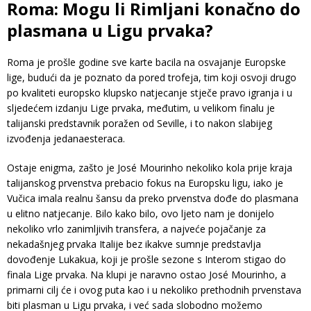
Roma: Mogu li Rimljani konačno do
plasmana u Ligu prvaka?
Roma je prošle godine sve karte bacila na osvajanje Europske
lige, budući da je poznato da pored trofeja, tim koji osvoji drugo
po kvaliteti europsko klupsko natjecanje stječe pravo igranja i u
sljedećem izdanju Lige prvaka, međutim, u velikom finalu je
talijanski predstavnik poražen od Seville, i to nakon slabijeg
izvođenja jedanaesteraca.
Ostaje enigma, zašto je José Mourinho nekoliko kola prije kraja
talijanskog prvenstva prebacio fokus na Europsku ligu, iako je
Vučica imala realnu šansu da preko prvenstva dođe do plasmana
u elitno natjecanje. Bilo kako bilo, ovo ljeto nam je donijelo
nekoliko vrlo zanimljivih transfera, a najveće pojačanje za
nekadašnjeg prvaka Italije bez ikakve sumnje predstavlja
dovođenje Lukakua, koji je prošle sezone s Interom stigao do
finala Lige prvaka. Na klupi je naravno ostao José Mourinho, a
primarni cilj će i ovog puta kao i u nekoliko prethodnih prvenstava
biti plasman u Ligu prvaka, i već sada slobodno možemo