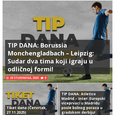
TIP DANA: Borussia
Monchengladbach – Leipzig:
Sudar dva tima koji igraju u
odličnoj formi!
28 STUDENOGA, 2025
0
TIP DANA: Atletico
Madrid – Inter: Europski
viceprvaci u Madridu
Tiket dana (Četvrtak,
posle bolnog poraza u
27.11.2025)
gradskom derbiju!