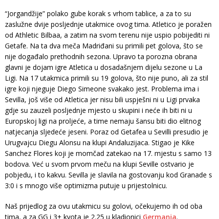
“Jorgandžije” polako gube korak s vrhom tablice, a za to su
zaslužne dvije posljednje utakmice ovog tima. Atletico je poražen
od Athletic Bilbaa, a zatim na svom terenu nije uspio pobijediti ni
Getafe. Na ta dva meča Madriđani su primili pet golova, što se
nije događalo prethodnih sezona. Upravo ta porozna obrana
glavni je dojam igre Atletica u dosadašnjem dijelu sezone u La
Ligi. Na 17 utakmica primili su 19 golova, što nije puno, ali za stil
igre koji njeguje Diego Simeone svakako jest. Problema ima i
Sevilla, još više od Atletica jer nisu bili uspješni ni u Ligi prvaka
gdje su zauzeli posljednje mjesto u skupini i neće ih biti ni u
Europskoj ligi na proljeće, a time nemaju šansu biti dio elitnog
natjecanja sljedeće jeseni. Poraz od Getafea u Sevilli presudio je
Urugvajcu Diegu Alonsu na klupi Andaluzijaca. Stigao je Kike
Sanchez Flores koji je momčad zatekao na 17. mjestu s samo 13
bodova. Već u svom prvom meču na klupi Seville ostvario je
pobjedu, i to kakvu. Sevilla je slavila na gostovanju kod Granade s
3:0 i s mnogo više optimizma putuje u prijestolnicu.
Naš prijedlog za ovu utakmicu su golovi, očekujemo ih od oba
tima, a za GG i 3+ kvota je 2.25 u kladionici
Germania
.