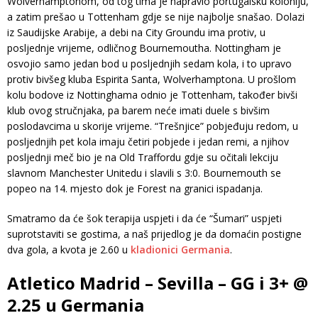
Wolverhamptonom, od tog tima je napravio portugalsku koloniju,
a zatim prešao u Tottenham gdje se nije najbolje snašao. Dolazi
iz Saudijske Arabije, a debi na City Groundu ima protiv, u
posljednje vrijeme, odličnog Bournemoutha. Nottingham je
osvojio samo jedan bod u posljednjih sedam kola, i to upravo
protiv bivšeg kluba Espirita Santa, Wolverhamptona. U prošlom
kolu bodove iz Nottinghama odnio je Tottenham, također bivši
klub ovog stručnjaka, pa barem neće imati duele s bivšim
poslodavcima u skorije vrijeme. “Trešnjice” pobjeđuju redom, u
posljednjih pet kola imaju četiri pobjede i jedan remi, a njihov
posljednji meč bio je na Old Traffordu gdje su očitali lekciju
slavnom Manchester Unitedu i slavili s 3:0. Bournemouth se
popeo na 14. mjesto dok je Forest na granici ispadanja.
Smatramo da će šok terapija uspjeti i da će “Šumari” uspjeti
suprotstaviti se gostima, a naš prijedlog je da domaćin postigne
dva gola, a kvota je 2.60 u
kladionici Germania
.
Atletico Madrid – Sevilla – GG i 3+ @
2.25 u Germania