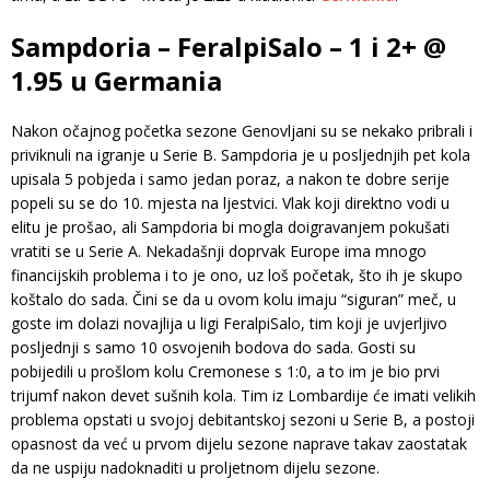
Sampdoria – FeralpiSalo – 1 i 2+ @
1.95 u Germania
Nakon očajnog početka sezone Genovljani su se nekako pribrali i
priviknuli na igranje u Serie B. Sampdoria je u posljednjih pet kola
upisala 5 pobjeda i samo jedan poraz, a nakon te dobre serije
popeli su se do 10. mjesta na ljestvici. Vlak koji direktno vodi u
elitu je prošao, ali Sampdoria bi mogla doigravanjem pokušati
vratiti se u Serie A. Nekadašnji doprvak Europe ima mnogo
financijskih problema i to je ono, uz loš početak, što ih je skupo
koštalo do sada. Čini se da u ovom kolu imaju “siguran” meč, u
goste im dolazi novajlija u ligi FeralpiSalo, tim koji je uvjerljivo
posljednji s samo 10 osvojenih bodova do sada. Gosti su
pobijedili u prošlom kolu Cremonese s 1:0, a to im je bio prvi
trijumf nakon devet sušnih kola. Tim iz Lombardije će imati velikih
problema opstati u svojoj debitantskoj sezoni u Serie B, a postoji
opasnost da već u prvom dijelu sezone naprave takav zaostatak
da ne uspiju nadoknaditi u proljetnom dijelu sezone.