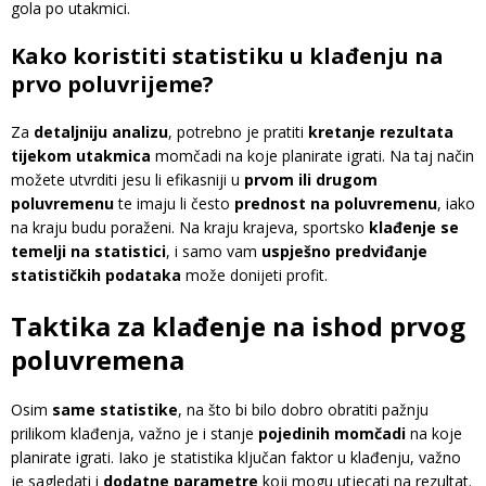
gola po utakmici.
Kako koristiti statistiku u klađenju na
prvo poluvrijeme?
Za
detaljniju analizu
, potrebno je pratiti
kretanje rezultata
tijekom utakmica
momčadi na koje planirate igrati. Na taj način
možete utvrditi jesu li efikasniji u
prvom ili drugom
poluvremenu
te imaju li često
prednost na poluvremenu
, iako
na kraju budu poraženi. Na kraju krajeva, sportsko
klađenje se
temelji na statistici
, i samo vam
uspješno predviđanje
statističkih podataka
može donijeti profit.
Taktika za klađenje na ishod prvog
poluvremena
Osim
same statistike
, na što bi bilo dobro obratiti pažnju
prilikom klađenja, važno je i stanje
pojedinih momčadi
na koje
planirate igrati. Iako je statistika ključan faktor u klađenju, važno
je sagledati i
dodatne parametre
koji mogu utjecati na rezultat.