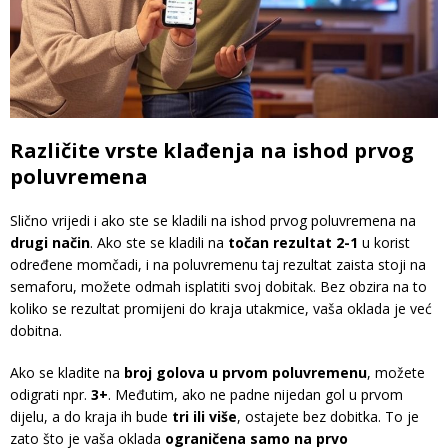
Različite vrste klađenja na ishod prvog
poluvremena
Slično vrijedi i ako ste se kladili na ishod prvog poluvremena na
drugi način
. Ako ste se kladili na
točan rezultat 2-1
u korist
određene momčadi, i na poluvremenu taj rezultat zaista stoji na
semaforu, možete odmah isplatiti svoj dobitak. Bez obzira na to
koliko se rezultat promijeni do kraja utakmice, vaša oklada je već
dobitna.
Ako se kladite na
broj golova u prvom poluvremenu
, možete
odigrati npr.
3+
. Međutim, ako ne padne nijedan gol u prvom
dijelu, a do kraja ih bude
tri ili više
, ostajete bez dobitka. To je
zato što je vaša oklada
ograničena samo na prvo