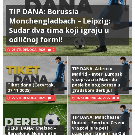
TIP DANA: Borussia
Monchengladbach – Leipzig:
Sudar dva tima koji igraju u
odličnoj formi!
28 STUDENOGA, 2025
0
TIP DANA: Atletico
Madrid – Inter: Europski
viceprvaci u Madridu
Tiket dana (Četvrtak,
posle bolnog poraza u
27.11.2025)
gradskom derbiju!
27 STUDENOGA, 2025
0
26 STUDENOGA, 2025
0
TIP DANA: Manchester
United – Everton: Crveni
DERBI DANA: Chelsea –
vragovi jure peti
Barcelona: Nogometni
uzastopni trijumf na Old