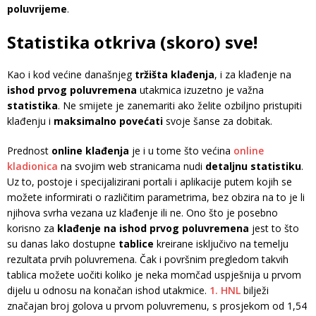
poluvrijeme
.
Statistika otkriva (skoro) sve!
Kao i kod većine današnjeg
tržišta klađenja
, i za klađenje na
ishod prvog poluvremena
utakmica izuzetno je važna
statistika
. Ne smijete je zanemariti ako želite ozbiljno pristupiti
klađenju i
maksimalno povećati
svoje šanse za dobitak.
Prednost
online klađenja
je i u tome što većina
online
kladionica
na svojim web stranicama nudi
detaljnu statistiku
.
Uz to, postoje i specijalizirani portali i aplikacije putem kojih se
možete informirati o različitim parametrima, bez obzira na to je li
njihova svrha vezana uz klađenje ili ne. Ono što je posebno
korisno za
klađenje na ishod prvog poluvremena
jest to što
su danas lako dostupne
tablice
kreirane isključivo na temelju
rezultata prvih poluvremena. Čak i površnim pregledom takvih
tablica možete uočiti koliko je neka momčad uspješnija u prvom
dijelu u odnosu na konačan ishod utakmice.
1. HNL
bilježi
značajan broj golova u prvom poluvremenu, s prosjekom od 1,54