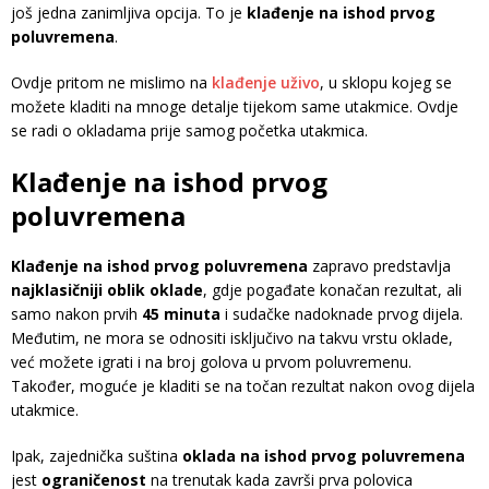
još jedna zanimljiva opcija. To je
klađenje na ishod prvog
poluvremena
.
Ovdje pritom ne mislimo na
klađenje uživo
, u sklopu kojeg se
možete kladiti na mnoge detalje tijekom same utakmice. Ovdje
se radi o okladama prije samog početka utakmica.
Klađenje na ishod prvog
poluvremena
Klađenje na ishod prvog poluvremena
zapravo predstavlja
najklasičniji oblik oklade
, gdje pogađate konačan rezultat, ali
samo nakon prvih
45 minuta
i sudačke nadoknade prvog dijela.
Međutim, ne mora se odnositi isključivo na takvu vrstu oklade,
već možete igrati i na broj golova u prvom poluvremenu.
Također, moguće je kladiti se na točan rezultat nakon ovog dijela
utakmice.
Ipak, zajednička suština
oklada na ishod prvog poluvremena
jest
ograničenost
na trenutak kada završi prva polovica