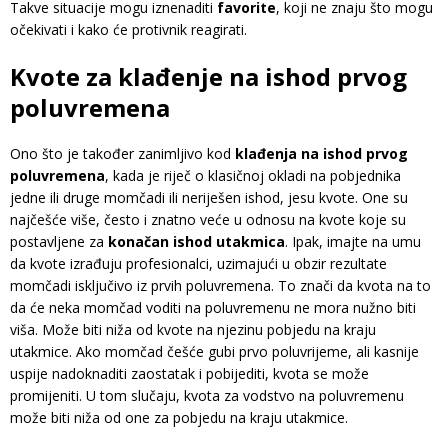
Takve situacije mogu iznenaditi
favorite
, koji ne znaju što mogu
očekivati i kako će protivnik reagirati.
Kvote za klađenje na ishod prvog
poluvremena
Ono što je također zanimljivo kod
klađenja na ishod prvog
poluvremena
, kada je riječ o klasičnoj okladi na pobjednika
jedne ili druge momčadi ili neriješen ishod, jesu kvote. One su
najčešće više, često i znatno veće u odnosu na kvote koje su
postavljene za
konačan ishod utakmica
. Ipak, imajte na umu
da kvote izrađuju profesionalci, uzimajući u obzir rezultate
momčadi isključivo iz prvih poluvremena. To znači da kvota na to
da će neka momčad voditi na poluvremenu ne mora nužno biti
viša. Može biti niža od kvote na njezinu pobjedu na kraju
utakmice. Ako momčad češće gubi prvo poluvrijeme, ali kasnije
uspije nadoknaditi zaostatak i pobijediti, kvota se može
promijeniti. U tom slučaju, kvota za vodstvo na poluvremenu
može biti niža od one za pobjedu na kraju utakmice.