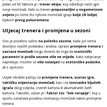
Jedan od tih faktora je i
trener ekipe
, koji određuje način igre
svoje momčadi. Neki su treneri
prepoznatljivi u nogometnom
svijetu
po tome što njihove momčadi igraju
bolje (ili lošije)
tijekom
prvog poluvremena
.
Utjecaj trenera i promjena u sezoni
Ovo je posebno važno
na početku sezone
, kada još nema
dovoljno svježih podataka i analiza. Upravo
promjene trenera i
sastava momčadi
mogu dovesti do toga da
statistički
parametri iz prošle sezone više ne vrijede
. Kako natjecanje
napreduje, možete se
više oslanjati
na
statističke podatke
,
ali s oprezom.
Uvijek obratite pažnju na
promjene trenera, sustav igre,
taktičku orijentaciju momčadi
, kao i na
izostanke ključnih
igrača
zbog ozljeda, crvenih kartona ili akumuliranih žutih
kartona. Također, važan je i
faktor tzv. “šok-terapije”
, koji u
sportu označava posebnu motivaciju momčadi nakon promjene
trenera.