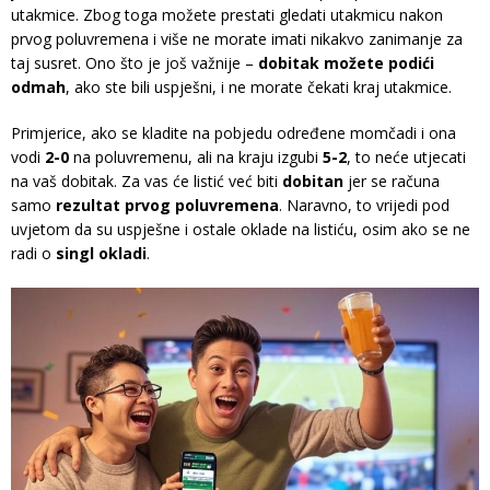
utakmice. Zbog toga možete prestati gledati utakmicu nakon
prvog poluvremena i više ne morate imati nikakvo zanimanje za
taj susret. Ono što je još važnije –
dobitak možete podići
odmah
, ako ste bili uspješni, i ne morate čekati kraj utakmice.
Primjerice, ako se kladite na pobjedu određene momčadi i ona
vodi
2-0
na poluvremenu, ali na kraju izgubi
5-2
, to neće utjecati
na vaš dobitak. Za vas će listić već biti
dobitan
jer se računa
samo
rezultat prvog poluvremena
. Naravno, to vrijedi pod
uvjetom da su uspješne i ostale oklade na listiću, osim ako se ne
radi o
singl okladi
.