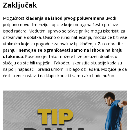
Zaključak
Mogućnost
klađenja na ishod prvog poluvremena
uvodi
potpuno novu dimenziju i opcije koje mnogima često prolaze
ispod radara. Međutim, upravo se takve prilike mogu iskoristiti za
ostvarivanje dobitka. Ovisno o rundi natjecanja, možda će biti više
utakmica koje su pogodne za ovakav tip klađenja. Zato obratite
pažnju i
nemojte se ograničavati samo na ishode na kraju
utakmica
. Posebno jer tako možete brže preuzeti dobitak u
slučaju da ste bili uspješni. Također, iskoristite situacije kada su
najbolji napadači i braniči umorni ili blago ozlijeđeni. Moguće je da
će ih trener ostaviti na klupi i koristiti samo ako bude nužno.