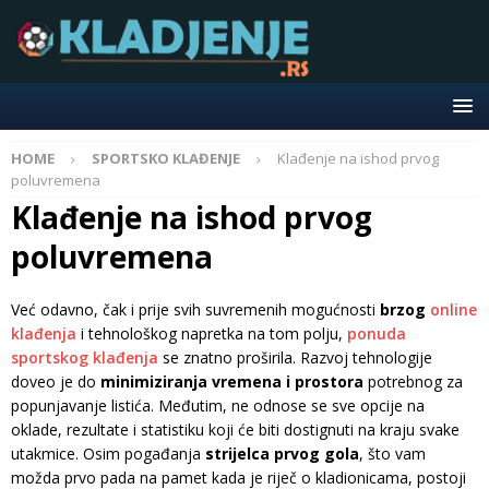
HOME
SPORTSKO KLAĐENJE
Klađenje na ishod prvog
poluvremena
Klađenje na ishod prvog
poluvremena
Već odavno, čak i prije svih suvremenih mogućnosti
brzog
online
klađenja
i tehnološkog napretka na tom polju,
ponuda
sportskog klađenja
se znatno proširila. Razvoj tehnologije
doveo je do
minimiziranja vremena i prostora
potrebnog za
popunjavanje listića. Međutim, ne odnose se sve opcije na
oklade, rezultate i statistiku koji će biti dostignuti na kraju svake
utakmice. Osim pogađanja
strijelca prvog gola
, što vam
možda prvo pada na pamet kada je riječ o kladionicama, postoji