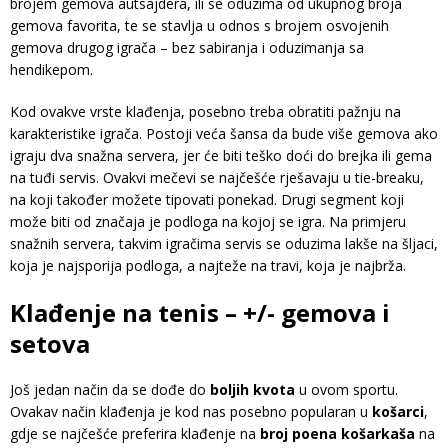
brojem gemova autsajdera, ili se oduzima od ukupnog broja
gemova favorita, te se stavlja u odnos s brojem osvojenih
gemova drugog igrača – bez sabiranja i oduzimanja sa
hendikepom.
Kod ovakve vrste klađenja, posebno treba obratiti pažnju na
karakteristike igrača. Postoji veća šansa da bude više gemova ako
igraju dva snažna servera, jer će biti teško doći do brejka ili gema
na tuđi servis. Ovakvi mečevi se najčešće rješavaju u tie-breaku,
na koji također možete tipovati ponekad. Drugi segment koji
može biti od značaja je podloga na kojoj se igra. Na primjeru
snažnih servera, takvim igračima servis se oduzima lakše na šljaci,
koja je najsporija podloga, a najteže na travi, koja je najbrža.
Klađenje na tenis
–
+/- gemova i
setova
Još jedan način da se dođe do
boljih kvota
u ovom sportu.
Ovakav način klađenja je kod nas posebno popularan u
košarci
,
gdje se najčešće preferira klađenje na
broj poena košarkaša
na