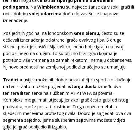
tenisači mogu čak imati
antipatiju prema određenim
podlogama
. Na
Wimbledonu
su najveće šanse da visoki igrači ili
oni s dobrim
volej udarcima
dođu do završnice i naprave
iznenađenje.
Posljednjih godina, na londonskom
Gren Slemu
, često su se
dešavali iznenađenja od strane igrača ovakvog tipa. S druge
strane, postoje klasični šljakaši koji puno bolje igraju na ovoj
podlozi nego na drugim. To su obično brži igrači kojima je
potrebno više vremena za zamah reketom i nemaju dobar servis.
Njihove prednosti na zemljanoj podlozi značajno se umanjuju.
Tradicija
uvijek može biti dobar pokazatelj za sportsko klađenje
na tenis. Zato možete pogledati
istoriju duela
između dva
tenisera ili teniserke na službenim ATP i WTA sajtovima.
Kompleksi mogu imati utjecaj, jer ako igrač često gubi od istog
protivnika, može postati frustriran. To ga može ometati u
sljedećim mečevima protiv tog rivala. Dobro je sagledati ova dva
segmenta zajedno, jer na službenim sajtovima možete vidjeti
gdje je igrač pobijedio ili izgubio.