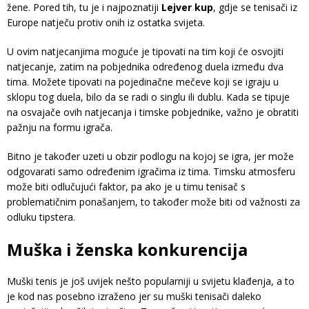
žene. Pored tih, tu je i najpoznatiji
Lejver kup
, gdje se tenisači iz
Europe natječu protiv onih iz ostatka svijeta.
U ovim natjecanjima moguće je tipovati na tim koji će osvojiti
natjecanje, zatim na pobjednika određenog duela između dva
tima. Možete tipovati na pojedinačne mečeve koji se igraju u
sklopu tog duela, bilo da se radi o singlu ili dublu. Kada se tipuje
na osvajače ovih natjecanja i timske pobjednike, važno je obratiti
pažnju na formu igrača.
Bitno je također uzeti u obzir podlogu na kojoj se igra, jer može
odgovarati samo određenim igračima iz tima. Timsku atmosferu
može biti odlučujući faktor, pa ako je u timu tenisač s
problematičnim ponašanjem, to također može biti od važnosti za
odluku tipstera.
Muška i ženska konkurencija
Muški tenis je još uvijek nešto popularniji u svijetu klađenja, a to
je kod nas posebno izraženo jer su muški tenisači daleko