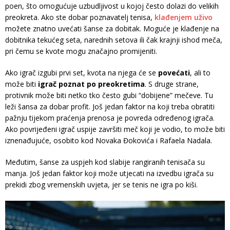
poen, što omogućuje uzbudljivost u kojoj često dolazi do velikih
preokreta. Ako ste dobar poznavatelj tenisa,
klađenjem uživo
možete znatno uvećati šanse za dobitak. Moguće je klađenje na
dobitnika tekućeg seta, narednih setova ili čak krajnji ishod meča,
pri čemu se kvote mogu značajno promijeniti.
Ako igrač izgubi prvi set, kvota na njega će se
povećati
, ali to
može biti
igrač poznat po preokretima
. S druge strane,
protivnik može biti netko tko često gubi “dobijene” mečeve. Tu
leži šansa za dobar profit. Još jedan faktor na koji treba obratiti
pažnju tijekom praćenja prenosa je povreda određenog igrača.
Ako povrijeđeni igrač uspije završiti meč koji je vodio, to može biti
iznenađujuće, osobito kod Novaka Đokovića i Rafaela Nadala.
Međutim, šanse za uspjeh kod slabije rangiranih tenisača su
manja. Još jedan faktor koji može utjecati na izvedbu igrača su
prekidi zbog vremenskih uvjeta, jer se tenis ne igra po kiši.