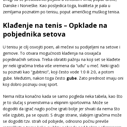
Danske i Norveške. Kao posljedica toga, kvaliteta je pala u
zemljama poznatim po tenisu, poput američkog muškog tenisa.
Klađenje na tenis – Opklade na
pobjednika setova
U tenisu je cilj osvojiti poen, ali mečevi su podijeljeni na setove i
gemove. To otvara mogućnosti klađenja na osvajača
pojedinačnih setova. Treba obratiti pažnju na koji set se klađete
jer neki igračima treba više vremena da “uđu” u meč. Neki igrači
su poznati kao “gubitnici”, koji često vode 1:0 ili 2:0, a potom
gube. Međutim, nakon toga često
gube
. Zato prednost imaju oni
koji dobro poznaju ovaj sport.
Nema ništa konačno kada se samo pogleda neka tabela, kao što
je to slučaj s prvenstvima u ekipnim sportovima. Može se
dogoditi da igrač naglo počne igrati bolje jer shvati da nema što
više izgubiti, pa se opusti. S druge strane, slabijim igračima može
se dogoditi tzv. strah od pobjede, odnosno počnu previše