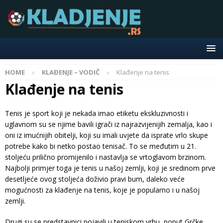
HOME
KLAĐENJE – VODIČ
Klađenje na tenis
Klađenje na tenis
Tenis je sport koji je nekada imao etiketu ekskluzivnosti i
uglavnom su se njime bavili igrači iz najrazvijenijih zemalja, kao i
oni iz imućnijih obitelji, koji su imali uvjete da isprate vrlo skupe
potrebe kako bi netko postao tenisač. To se međutim u 21.
stoljeću prilično promijenilo i nastavlja se vrtoglavom brzinom.
Najbolji primjer toga je tenis u našoj zemlji, koji je sredinom prve
desetljeće ovog stoljeća doživio pravi bum, daleko veće
mogućnosti za klađenje na tenis, koje je popularno i u našoj
zemlji.
Drugi su se predstavnici pojavili u teniskom vrhu, poput Grčke,