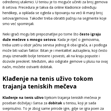
određenoj utakmici. U tenisu je to moguće učiniti za broj gemova
ili setova. Precedura je takva da online kladionice određuju
hendikep, a opklada se ogleda u tipovanju na veći ili manji broj
setova/gemova. Također treba obratiti pažnju na segmente koje
smo već spominjali.
Neki igrači mogu biti prepoznatljivi po tome što
često igraju
duže mečeve s mnogo setova
. Kada je riječ o gemovima,
treba uzeti u obzir jačinu servisa jednog ili oba igrača, a i podloga
može biti važan faktor. Bitan je i mentalitet autsajdera, koji često
znaju iznenaditi bolje tenisere i povesti, ali na kraju popuste i
dozvole preokret. Međutim, ako odigrate gemove u plusu na ovaj
način, možete ostvariti dobitak.
Klađenje na tenis
uživo tokom
trajanja teniskih mečeva
Klađenje na tenis uživo
tijekom trajanja teniskih mečeva je
poseban doživljaj i šansa za
dobitak
u tenisu, koji je sada
sveprisutno. To je zbog same prirode igre, gdje se igra poen za