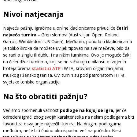
Nivoi natjecanja
Najveću pažnju igračima u online kladionicama privući će
četiri
najveća turnira
– Gren slemovi (Australijan Open, Roland
Garros, Wimbledon i US Open). Međutim, ponuda u kladionicama
je toliko široka da možete uvijek tipovati na sve mečeve, bilo da
se radi o singlu ili dublu, i na nižim turnirima. Ovo je moguće čak i
na čelendžer turnirima, koji se ne računaju u bilansu osvojenih
trofeja prema
statistici ATP
i WTA, krovnim organizacijama
muškog i ženskog tenisa. Ovi turniri su pod patronatom ITF-a,
svjetske teniske organizacije.
Na što obratiti pažnju?
Već smo spomenuli važnost
podloge na kojoj se igra
, jer će
određeni igrači zbog svojih karakteristika na nekim podlogama biti
favoriti za osvajanje najvećih turnira. Na drugim podlogama,
međutim, neće biti čudno ako ispadnu već na početku. Neki