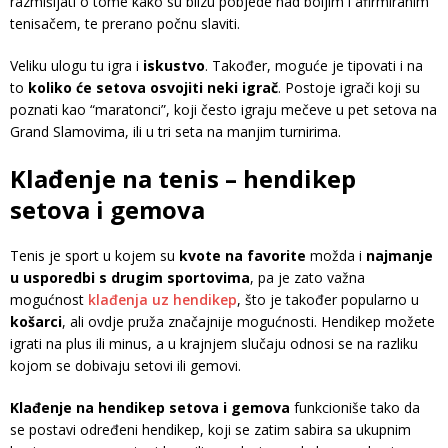
razmišljati o tome kako su blizu pobjede nad boljim i afirmiranim
tenisačem, te prerano počnu slaviti.
Veliku ulogu tu igra i
iskustvo
. Također, moguće je tipovati i na
to
koliko će setova osvojiti neki igrač
. Postoje igrači koji su
poznati kao “maratonci”, koji često igraju mečeve u pet setova na
Grand Slamovima, ili u tri seta na manjim turnirima.
Klađenje na tenis – hendikep
setova i gemova
Tenis je sport u kojem su
kvote na favorite
možda i
najmanje
u usporedbi s drugim sportovima
, pa je zato važna
mogućnost
klađenja uz hendikep
, što je također popularno u
košarci
, ali ovdje pruža značajnije mogućnosti. Hendikep možete
igrati na plus ili minus, a u krajnjem slučaju odnosi se na razliku
kojom se dobivaju setovi ili gemovi.
Klađenje na hendikep setova i gemova
funkcioniše tako da
se postavi određeni hendikep, koji se zatim sabira sa ukupnim