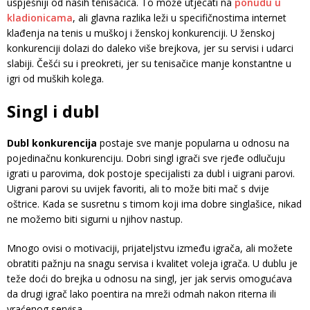
uspješniji od naših tenisačica. To može utjecati na
ponudu u
kladionicama
, ali glavna razlika leži u specifičnostima internet
klađenja na tenis u muškoj i ženskoj konkurenciji. U ženskoj
konkurenciji dolazi do daleko više brejkova, jer su servisi i udarci
slabiji. Češći su i preokreti, jer su tenisačice manje konstantne u
igri od muških kolega.
Singl i dubl
Dubl konkurencija
postaje sve manje popularna u odnosu na
pojedinačnu konkurenciju. Dobri singl igrači sve rjeđe odlučuju
igrati u parovima, dok postoje specijalisti za dubl i uigrani parovi.
Uigrani parovi su uvijek favoriti, ali to može biti mač s dvije
oštrice. Kada se susretnu s timom koji ima dobre singlašice, nikad
ne možemo biti sigurni u njihov nastup.
Mnogo ovisi o motivaciji, prijateljstvu između igrača, ali možete
obratiti pažnju na snagu servisa i kvalitet voleja igrača. U dublu je
teže doći do brejka u odnosu na singl, jer jak servis omogućava
da drugi igrač lako poentira na mreži odmah nakon riterna ili
vraćenog servisa.