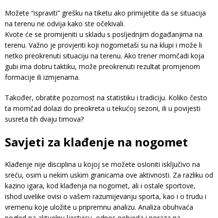
Možete “ispraviti” grešku na tiketu ako primijetite da se situacija
na terenu ne odvija kako ste očekivali.
Kvote će se promijeniti u skladu s posljednjim događanjima na
terenu. Važno je provjeriti koji nogometaši su na klupi i može li
netko preokrenuti situaciju na terenu. Ako trener momčadi koja
gubi ima dobru taktiku, može preokrenuti rezultat promjenom
formacije ili izmjenama.
Također, obratite pozornost na statistiku i tradiciju. Koliko često
ta momčad dolazi do preokreta u tekućoj sezoni, ili u povijesti
susreta tih dvaju timova?
Savjeti za klađenje na nogomet
Klađenje nije disciplina u kojoj se možete osloniti isključivo na
sreću, osim u nekim uskim granicama ove aktivnosti. Za razliku od
kazino igara, kod klađenja na nogomet, ali i ostale sportove,
ishod uvelike ovisi o vašem razumijevanju sporta, kao i o trudu i
vremenu koje uložite u pripremnu analizu. Analiza obuhvaća
pogled na aktuelnu ljestvicu, odnos pobjeda i poraza na