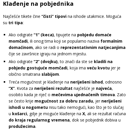
Klađenje na pobjednika
Najčešće tikete čine
“čisti” tipovi
na ishode utakmice. Moguća
su
tri tipa
:
Ako odigrate
“1” (keca)
, tipujete na
pobjedu domaće
momčadi
, ili onog tima koji se popularno naziva
formalnim
domaćinom
, ako se radi o
reprezentativnim natjecanjima
čije se završnice igraju na jednom mjestu.
Ako odigrate
“2” (dvojku)
, to znači da ste se
kladili na
pobjedu gostujuće momčadi
, koja ima
veću kvotu
jer je
obično smatrana
slabijom
.
Treća mogućnost je klađenje na
neriješeni ishod
, odnosno
“X”
. Kvota za
neriješeni rezultat
najčešće je
najveća
,
osobito kada je riječ o
mečevima ujednačenih timova
. Zato
se često krije
mogućnost za dobru zaradu
, jer
neriješeni
ishodi u nogometu
nisu tako nemogući, kao što je to slučaj
u
košarci
, gdje je moguće klađenje na
X
, ali se rezultat računa
do kraja regularnog vremena
, dok se pobjednik dobiva u
produžecima
.