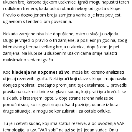
ukupan broj kartona tijekom utakmice. Igrači mogu napustiti teren
i odlukom trenera, kada odluči ubaciti nekog od igrača s klupe.
Pravilo o dozvoljenom broju zamjena variralo je kroz povijest,
uglavnom s tendencijom povećanja.
Nekada zamjene nisu bile dopuštene, osim u slučaju ozljeda.
Dugo je vrijedilo pravilo o tri zamjene, a posljednjih godina, zbog
intenzivnog tempa i velikog broja utakmica, dopušteno je pet
zamjena. Na klupi se u službenim utakmicama smije nalaziti
maksimalno sedam igrača.
Kod
klađenja na nogomet uživo
, može biti korisno analizirati
utjecaj rezervnih igrača. Neki igrači koji ulaze s klupe imaju naviku
donijeti preokret i značajno promijeniti tijek utakmice. O provedbi
pravila na utakmici brine se glavni sudac, koji prati igru krećući se
u skladu s kretanjem lopte. S obje strane terena nalaze se
pomoćni suci, koji signaliziraju ofsajd pozicije, udarce iz kuta i
druge situacije, a mogu se konzultirati i za ostale odluke.
Tu je i četvrti sudac, koji ima status rezerve, a od uvođenja VAR
tehnologije, u tzv. “VAR sobi” nalazi se još jedan sudac. On u