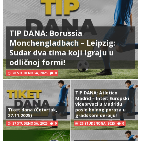
TIP DANA: Borussia
Monchengladbach – Leipzig:
Sudar dva tima koji igraju u
odličnoj formi!
28 STUDENOGA, 2025
0
TIP DANA: Atletico
Madrid – Inter: Europski
viceprvaci u Madridu
Tiket dana (Četvrtak,
posle bolnog poraza u
27.11.2025)
gradskom derbiju!
27 STUDENOGA, 2025
0
26 STUDENOGA, 2025
0