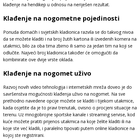
klađenje na hendikep u odnosu na neriješen rezultat.
Klađenje na nogometne pojedinosti
Ponuda domaćih i svjetskih kladionica razvila se do takvog nivoa
da se možete kladiti i na broj žutih kartona ili izvedenih kornera na
utakmici, bilo za oba tima zbirno ili samo za jedan tim na koji se
odlučite. Najveći broj kladionica također će omogućiti da
kombinirate ove dvije vrste oklada.
Klađenje na nogomet uživo
Razvoj novih video tehnologija i internetskih mreža doveo je do
savršenstva mogućnosti klađenja uživo na nogomet. Na sve
prethodno navedene opcije možete se kladiti i tijekom utakmice,
kada osjetite da je to pravi trenutak, ovisno o procjeni situacije na
terenu. Uz mnogobrojne sportske kanale i streaming servise, kod
kuće možete pratiti prijenos utakmica na koje želite kladiti ili na
koje ste već kladili, i paralelno tipovati putem online kladionice na
kojoj ste registrirani.