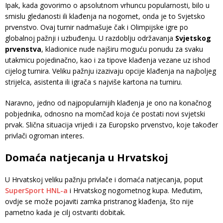
Ipak, kada govorimo o apsolutnom vrhuncu popularnosti, bilo u
smislu gledanosti ili klađenja na nogomet, onda je to Svjetsko
prvenstvo. Ovaj turnir nadmašuje čak i Olimpijske igre po
globalnoj pažnji i uzbuđenju. U razdoblju održavanja
Svjetskog
prvenstva
, kladionice nude najširu moguću ponudu za svaku
utakmicu pojedinačno, kao i za tipove klađenja vezane uz ishod
cijelog turnira. Veliku pažnju izazivaju opcije klađenja na najboljeg
strijelca, asistenta ili igrača s najviše kartona na turniru.
Naravno, jedno od najpopularnijih klađenja je ono na konačnog
pobjednika, odnosno na momčad koja će postati novi svjetski
prvak. Slična situacija vrijedi i za Europsko prvenstvo, koje također
privlači ogroman interes.
Domaća natjecanja u Hrvatskoj
U Hrvatskoj veliku pažnju privlače i domaća natjecanja, poput
SuperSport HNL-a
i Hrvatskog nogometnog kupa. Međutim,
ovdje se može pojaviti zamka pristranog klađenja, što nije
pametno kada je cilj ostvariti dobitak.