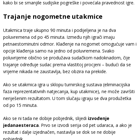
kako bi se smanjile sudijske pogreške i povećala pravednost igre.
Trajanje nogometne utakmice
Utakmica traje ukupno 90 minuta i podijeljena je na dva
poluvremena od po 45 minuta. Između njih igrači imaju
petnaestominutni odmor. Klađenje na nogomet omogućuje vam i
opcije klađenja samo na jedno od poluvremena. Svako
poluvrijeme obično se produžava sudačkom nadoknadom, čije
trajanje određuje sudac prema vlastitoj procjeni – budući da se
vrijeme nikada ne zaustavlja, bez obzira na prekide.
Ako se utakmica igra u sklopu turnirskog sustava (eliminacijska
faza reprezentativnih natjecanja, kup utakmice), ne može završiti
neriješenim rezultatom. U tom slučaju igraju se dva produžetka
od po 15 minuta.
Ako se ni tada ne dobije pobjednik, slijedi
izvođenje
jedanaesteraca
. Prvo se izvodi serija od pet udaraca, a ako je
rezultat i dalje izjednačen, nastavlja se dok se ne dobije
pobjednik.