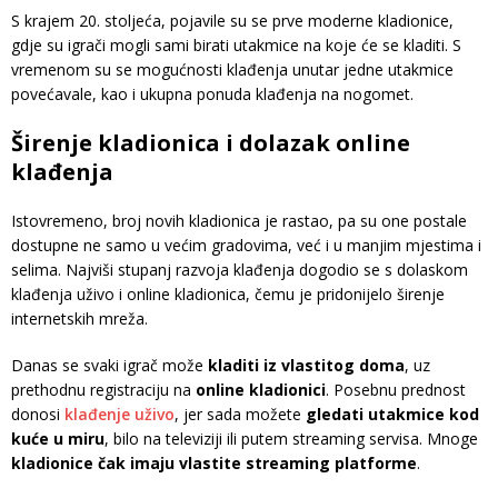
S krajem 20. stoljeća, pojavile su se prve moderne kladionice,
gdje su igrači mogli sami birati utakmice na koje će se kladiti. S
vremenom su se mogućnosti klađenja unutar jedne utakmice
povećavale, kao i ukupna ponuda klađenja na nogomet.
Širenje kladionica i dolazak online
klađenja
Istovremeno, broj novih kladionica je rastao, pa su one postale
dostupne ne samo u većim gradovima, već i u manjim mjestima i
selima. Najviši stupanj razvoja klađenja dogodio se s dolaskom
klađenja uživo i online kladionica, čemu je pridonijelo širenje
internetskih mreža.
Danas se svaki igrač može
kladiti iz vlastitog doma
, uz
prethodnu registraciju na
online kladionici
. Posebnu prednost
donosi
klađenje uživo
, jer sada možete
gledati utakmice kod
kuće u miru
, bilo na televiziji ili putem streaming servisa. Mnoge
kladionice čak imaju vlastite streaming platforme
.