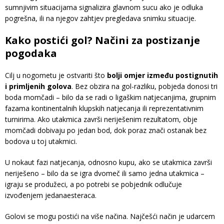
sumnjivim situacijama signalizira glavnom sucu ako je odluka
pogrešna, ili na njegov zahtjev pregledava snimku situacije.
Kako postići gol? Načini za postizanje
pogodaka
Cilj u nogometu je ostvariti što
bolji omjer između postignutih
i primljenih golova
. Bez obzira na gol-razliku, pobjeda donosi tri
boda momčadi – bilo da se radi o ligaškim natjecanjima, grupnim
fazama kontinentalnih klupskih natjecanja ili reprezentativnim
turnirima. Ako utakmica završi neriješenim rezultatom, obje
momčadi dobivaju po jedan bod, dok poraz znači ostanak bez
bodova u toj utakmici.
U nokaut fazi natjecanja, odnosno kupu, ako se utakmica završi
neriješeno – bilo da se igra dvomeč ili samo jedna utakmica –
igraju se produžeci, a po potrebi se pobjednik odlučuje
izvođenjem jedanaesteraca.
Golovi se mogu postići na više načina. Najčešći način je udarcem