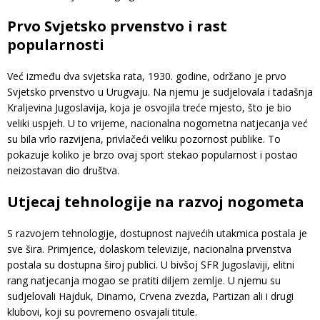
Prvo Svjetsko prvenstvo i rast
popularnosti
Već između dva svjetska rata, 1930. godine, održano je prvo
Svjetsko prvenstvo u Urugvaju. Na njemu je sudjelovala i tadašnja
Kraljevina Jugoslavija, koja je osvojila treće mjesto, što je bio
veliki uspjeh. U to vrijeme, nacionalna nogometna natjecanja već
su bila vrlo razvijena, privlačeći veliku pozornost publike. To
pokazuje koliko je brzo ovaj sport stekao popularnost i postao
neizostavan dio društva.
Utjecaj tehnologije na razvoj nogometa
S razvojem tehnologije, dostupnost najvećih utakmica postala je
sve šira. Primjerice, dolaskom televizije, nacionalna prvenstva
postala su dostupna široj publici. U bivšoj SFR Jugoslaviji, elitni
rang natjecanja mogao se pratiti diljem zemlje. U njemu su
sudjelovali Hajduk, Dinamo, Crvena zvezda, Partizan ali i drugi
klubovi, koji su povremeno osvajali titule.