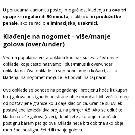
U ponudama kladionica postoji mogućnost klađenja na
ove tri
opcije
za
regularnih 90 minuta
, ili uključujući
produžetke i
penale
, ako se radi o
eliminacijskoj utakmici
.
Klađenje na nogomet – više/manje
golova (over/under)
Veoma popularna vrsta opklada kod nas su tzv. više/manje
opklade, koje često nazivamo i plus/minus ili over/under
opkladama. Ove opklade su vrlo popularne u košarci, ali i u
klađenju na nogomet moguće je tipovati na taj način.
Ove opklade se odnose na pogađanje i procjenu hoće li ukupan
broj golova postignutih od strane obje momčadi biti veći ili manji
od postavljene granice koju daje kladionica. Granice su uvijek
postavljene između dva broja, na primjer 4,5. Ako se odlučite
kladiti na više golova (over), dobit ćete ako obje momčadi
postignu barem pet golova. Oklada neće biti dobitna ako obje
momčadi postignu četiri ili manje golova.