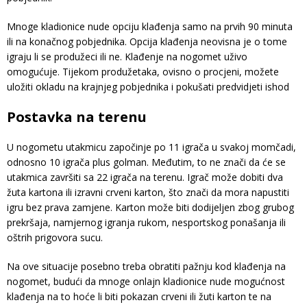
Mnoge kladionice nude opciju klađenja samo na prvih 90 minuta
ili na konačnog pobjednika. Opcija klađenja neovisna je o tome
igraju li se produžeci ili ne. Klađenje na nogomet uživo
omogućuje. Tijekom produžetaka, ovisno o procjeni, možete
uložiti okladu na krajnjeg pobjednika i pokušati predvidjeti ishod
Postavka na terenu
U nogometu utakmicu započinje po 11 igrača u svakoj momčadi,
odnosno 10 igrača plus golman. Međutim, to ne znači da će se
utakmica završiti sa 22 igrača na terenu. Igrač može dobiti dva
žuta kartona ili izravni crveni karton, što znači da mora napustiti
igru bez prava zamjene. Karton može biti dodijeljen zbog grubog
prekršaja, namjernog igranja rukom, nesportskog ponašanja ili
oštrih prigovora sucu.
Na ove situacije posebno treba obratiti pažnju kod klađenja na
nogomet, budući da mnoge onlajn kladionice nude mogućnost
klađenja na to hoće li biti pokazan crveni ili žuti karton te na