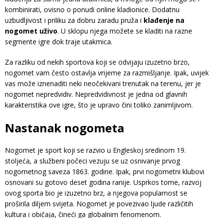
kombinirati, ovisno o ponudi online kladionice. Dodatnu
uzbudljivost i priliku za dobru zaradu pruža i
klađenje na
nogomet uživo
. U sklopu njega možete se kladiti na razne
segmente igre dok traje utakmica.
Za razliku od nekih sportova koji se odvijaju izuzetno brzo,
nogomet vam često ostavlja vrijeme za razmišljanje. Ipak, uvijek
vas može iznenaditi neki neočekivani trenutak na terenu, jer je
nogomet nepredvidiv. Nepredvidivnost je jedna od glavnih
karakteristika ove igre, što je upravo čini toliko zanimljivom.
Nastanak nogometa
Nogomet je sport koji se razvio u Engleskoj sredinom 19.
stoljeća, a službeni počeci vezuju se uz osnivanje prvog
nogometnog saveza 1863. godine. Ipak, prvi nogometni klubovi
osnovani su gotovo deset godina ranije. Usprkos tome, razvoj
ovog sporta bio je izuzetno brz, a njegova popularnost se
proširila diljem svijeta. Nogomet je povezivao ljude različitih
kultura i običaja, čineći ga globalnim fenomenom.