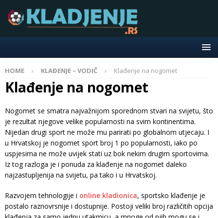
HOME
KLAĐENJE – VODIČ
Klađenje na nogomet
Klađenje na nogomet
Nogomet se smatra najvažnijom sporednom stvari na svijetu, što
je rezultat njegove velike popularnosti na svim kontinentima.
Nijedan drugi sport ne može mu parirati po globalnom utjecaju. I
u Hrvatskoj je nogomet sport broj 1 po popularnosti, iako po
uspjesima ne može uvijek stati uz bok nekim drugim sportovima.
Iz tog razloga je i ponuda za klađenje na nogomet daleko
najzastupljenija na svijetu, pa tako i u Hrvatskoj.
Razvojem tehnologije i
online kladionica
, sportsko klađenje je
postalo raznovrsnije i dostupnije. Postoji veliki broj različitih opcija
klađenja za samo jednu utakmicu, a mnoge od njih mogu se i