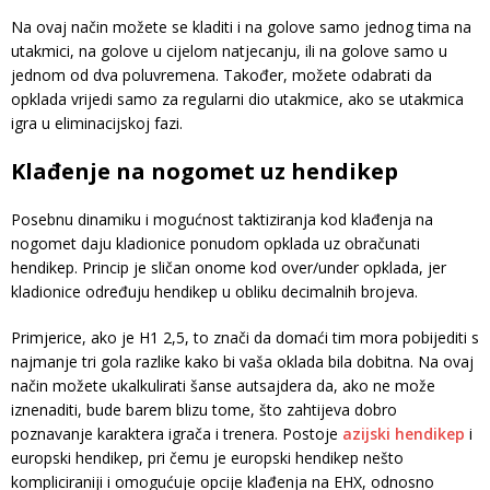
Na ovaj način možete se kladiti i na golove samo jednog tima na
utakmici, na golove u cijelom natjecanju, ili na golove samo u
jednom od dva poluvremena. Također, možete odabrati da
opklada vrijedi samo za regularni dio utakmice, ako se utakmica
igra u eliminacijskoj fazi.
Klađenje na nogomet uz hendikep
Posebnu dinamiku i mogućnost taktiziranja kod klađenja na
nogomet daju kladionice ponudom opklada uz obračunati
hendikep. Princip je sličan onome kod over/under opklada, jer
kladionice određuju hendikep u obliku decimalnih brojeva.
Primjerice, ako je H1 2,5, to znači da domaći tim mora pobijediti s
najmanje tri gola razlike kako bi vaša oklada bila dobitna. Na ovaj
način možete ukalkulirati šanse autsajdera da, ako ne može
iznenaditi, bude barem blizu tome, što zahtijeva dobro
poznavanje karaktera igrača i trenera. Postoje
azijski hendikep
i
europski hendikep, pri čemu je europski hendikep nešto
kompliciraniji i omogućuje opcije klađenja na EHX, odnosno