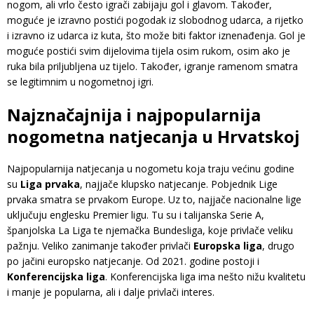
nogom, ali vrlo često igrači zabijaju gol i glavom. Također,
moguće je izravno postići pogodak iz slobodnog udarca, a rijetko
i izravno iz udarca iz kuta, što može biti faktor iznenađenja. Gol je
moguće postići svim dijelovima tijela osim rukom, osim ako je
ruka bila priljubljena uz tijelo. Također, igranje ramenom smatra
se legitimnim u nogometnoj igri.
Najznačajnija i najpopularnija
nogometna natjecanja u Hrvatskoj
Najpopularnija natjecanja u nogometu koja traju većinu godine
su
Liga prvaka
, najjače klupsko natjecanje. Pobjednik Lige
prvaka smatra se prvakom Europe. Uz to, najjače nacionalne lige
uključuju englesku Premier ligu. Tu su i talijanska Serie A,
španjolska La Liga te njemačka Bundesliga, koje privlače veliku
pažnju. Veliko zanimanje također privlači
Europska liga
, drugo
po jačini europsko natjecanje. Od 2021. godine postoji i
Konferencijska liga
. Konferencijska liga ima nešto nižu kvalitetu
i manje je popularna, ali i dalje privlači interes.