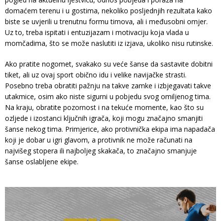
domaćem terenu i u gostima, nekoliko posljednjih rezultata kako
biste se uvjerili u trenutnu formu timova, ali i međusobni omjer.
Uz to, treba ispitati i entuzijazam i motivaciju koja vlada u
momčadima, što se može naslutiti iz izjava, ukoliko nisu rutinske.
Ako pratite nogomet, svakako su veće šanse da sastavite dobitni
tiket, ali uz ovaj sport obično idu i velike navijačke strasti.
Posebno treba obratiti pažnju na takve zamke i izbjegavati takve
utakmice, osim ako niste sigurni u pobjedu svog omiljenog tima.
Na kraju, obratite pozornost i na tekuće momente, kao što su
ozljede i izostanci ključnih igrača, koji mogu značajno smanjiti
šanse nekog tima. Primjerice, ako protivnička ekipa ima napadača
koji je dobar u igri glavom, a protivnik ne može računati na
najvišeg stopera ili najboljeg skakača, to značajno smanjuje
šanse oslabljene ekipe.