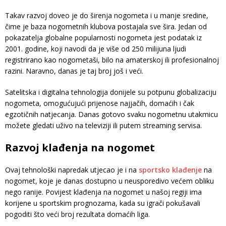
Takav razvoj doveo je do širenja nogometa i u manje sredine,
čime je baza nogometnih klubova postajala sve šira. Jedan od
pokazatelja globalne popularnosti nogometa jest podatak iz
2001. godine, koji navodi da je više od 250 milijuna ljudi
registrirano kao nogometaši, bilo na amaterskoj ili profesionalnoj
razini. Naravno, danas je taj broj još i veći.
Satelitska i digitalna tehnologija donijele su potpunu globalizaciju
nogometa, omogućujući prijenose najjačih, domaćih i čak
egzotičnih natjecanja. Danas gotovo svaku nogometnu utakmicu
možete gledati uživo na televiziji ili putem streaming servisa.
Razvoj klađenja na nogomet
Ovaj tehnološki napredak utjecao je i na
sportsko klađenje
na
nogomet, koje je danas dostupno u neusporedivo većem obliku
nego ranije. Povijest klađenja na nogomet u našoj regiji ima
korijene u sportskim prognozama, kada su igrači pokušavali
pogoditi što veći broj rezultata domaćih liga.