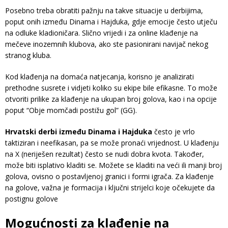
Posebno treba obratiti pažnju na takve situacije u derbijima,
poput onih između Dinama i Hajduka, gdje emocije često utječu
na odluke kladioničara. Slično vrijedi i za online klađenje na
mečeve inozemnih klubova, ako ste pasionirani navijač nekog
stranog kluba.
Kod klađenja na domaća natjecanja, korisno je analizirati
prethodne susrete i vidjeti koliko su ekipe bile efikasne. To može
otvoriti prilike za klađenje na ukupan broj golova, kao i na opcije
poput “Obje momčadi postižu gol” (GG).
Hrvatski derbi između Dinama i Hajduka
često je vrlo
taktiziran i neefikasan, pa se može pronaći vrijednost. U klađenju
na X (neriješen rezultat) često se nudi dobra kvota. Također,
može biti isplativo kladiti se. Možete se kladiti na veći ili manji broj
golova, ovisno o postavljenoj granici i formi igrača. Za klađenje
na golove, važna je formacija i ključni strijelci koje očekujete da
postignu golove
Mogućnosti za klađenje na