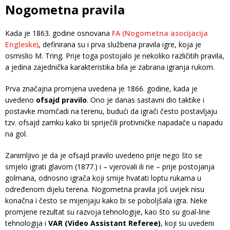
Nogometna pravila
Kada je 1863. godine osnovana
FA (Nogometna asocijacija
Engleske)
, definirana su i prva službena pravila igre, koja je
osmislio M. Tring. Prije toga postojalo je nekoliko različitih pravila,
a jedina zajednička karakteristika bila je zabrana igranja rukom.
Prva značajna promjena uvedena je 1866. godine, kada je
uvedeno
ofsajd pravilo
. Ono je danas sastavni dio taktike i
postavke momčadi na terenu, budući da igrači često postavljaju
tzv. ofsajd zamku kako bi spriječili protivničke napadače u napadu
na gol.
Zanimljivo je da je ofsajd pravilo uvedeno prije nego što se
smjelo igrati glavom (1877.) i – vjerovali ili ne – prije postojanja
golmana, odnosno igrača koji smije hvatati loptu rukama u
određenom dijelu terena. Nogometna pravila još uvijek nisu
konačna i često se mijenjaju kako bi se poboljšala igra. Neke
promjene rezultat su razvoja tehnologije, kao što su goal-line
tehnologija i
VAR (Video Assistant Referee)
, koji su uvedeni