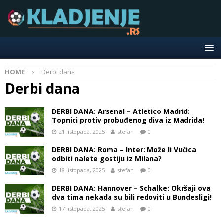
HOME
Derbi dana
Derbi dana
DERBI DANA: Arsenal – Atletico Madrid:
Topnici protiv probuđenog diva iz Madrida!
21 listopada, 2025
stefan
0
DERBI DANA: Roma – Inter: Može li Vučica
odbiti nalete gostiju iz Milana?
18 listopada, 2025
stefan
0
DERBI DANA: Hannover – Schalke: Okršaji ova
dva tima nekada su bili redoviti u Bundesligi!
17 listopada, 2025
stefan
0