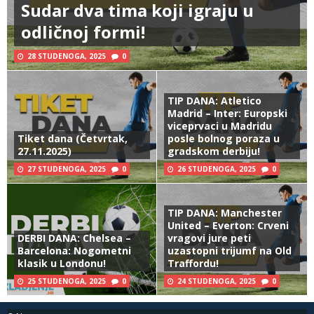
Sudar dva tima koji igraju u
odličnoj formi!
28 STUDENOGA, 2025
0
TIP DANA: Atletico
Madrid – Inter: Europski
viceprvaci u Madridu
Tiket dana (Četvrtak,
posle bolnog poraza u
27.11.2025)
gradskom derbiju!
27 STUDENOGA, 2025
0
26 STUDENOGA, 2025
0
TIP DANA: Manchester
United – Everton: Crveni
DERBI DANA: Chelsea –
vragovi jure peti
Barcelona: Nogometni
uzastopni trijumf na Old
klasik u Londonu!
Traffordu!
25 STUDENOGA, 2025
0
24 STUDENOGA, 2025
0