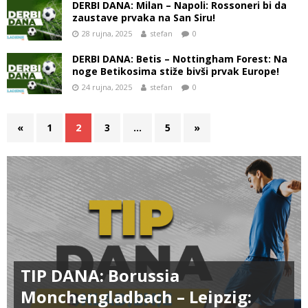
DERBI DANA: Milan – Napoli: Rossoneri bi da
zaustave prvaka na San Siru!
28 rujna, 2025
stefan
0
DERBI DANA: Betis – Nottingham Forest: Na
noge Betikosima stiže bivši prvak Europe!
24 rujna, 2025
stefan
0
«
1
2
3
…
5
»
TIP DANA: Borussia
Monchengladbach – Leipzig: