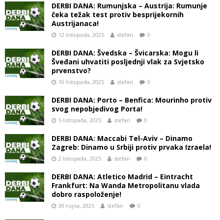
DERBI DANA: Rumunjska – Austrija: Rumunje
čeka težak test protiv besprijekornih
Austrijanaca!
12 listopada, 2025
stefan
0
DERBI DANA: Švedska – Švicarska: Mogu li
Šveđani uhvatiti posljednji vlak za Svjetsko
prvenstvo?
10 listopada, 2025
stefan
0
DERBI DANA: Porto – Benfica: Mourinho protiv
svog nepobjedivog Porta!
5 listopada, 2025
stefan
0
DERBI DANA: Maccabi Tel-Aviv – Dinamo
Zagreb: Dinamo u Srbiji protiv prvaka Izraela!
2 listopada, 2025
stefan
0
DERBI DANA: Atletico Madrid – Eintracht
Frankfurt: Na Wanda Metropolitanu vlada
dobro raspoloženje!
30 rujna, 2025
stefan
0