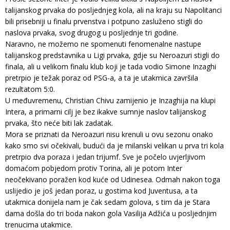
talijanskog prvaka do posljednjeg kola, ali na kraju su Napolitanci
bili prisebniji u finalu prvenstva i potpuno zasluženo stigli do
naslova prvaka, svog drugog u posljednje tri godine.
Naravno, ne možemo ne spomenuti fenomenalne nastupe
talijanskog predstavnika u Ligi prvaka, gdje su Neroazuri stigli do
finala, ali u velikom finalu klub koji je tada vodio Simone Inzaghi
pretrpio je težak poraz od PSG-a, a ta je utakmica završila
rezultatom 5:0.
U međuvremenu, Christian Chivu zamijenio je Inzaghija na klupi
Intera, a primarni cilj je bez ikakve sumnje naslov talijanskog
prvaka, što neće biti lak zadatak.
Mora se priznati da Neroazuri nisu krenuli u ovu sezonu onako
kako smo svi očekivali, budući da je milanski velikan u prva tri kola
pretrpio dva poraza i jedan trijumf. Sve je počelo uvjerljivom
domaćom pobjedom protiv Torina, ali je potom Inter
neočekivano poražen kod kuće od Udinesea. Odmah nakon toga
uslijedio je još jedan poraz, u gostima kod Juventusa, a ta
utakmica donijela nam je čak sedam golova, s tim da je Stara
dama došla do tri boda nakon gola Vasilija Adžića u posljednjim
trenucima utakmice.