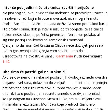
Inter će pobijediti ili će utakmica završiti neriješeno
Na prvi pogled, ovo je vrlo teška utakmica za predvidjeti i zaista je
nezahvalno reći kojim bi putem ova utakmica mogla krenuti.
Podsjećamo da je Vučica do sada doživjela samo poraz kod kuće,
i to protiv Torina, dok je Inter u nizu od tri pobjede, te se čini da
nakon nešto slabijeg početka prvenstva, Neroazuri polako, ali
sigurno počinju nalikovati na šampionsku momčad.
Vjerujemo da momčad Cristiana Chivua neće doživjeti poraz na
ovom gostovanju, zbog čega vam savjetujemo da se
usredotočite na dvostruku šansu.
Germania
nudi koeficijent
1.40
.
Oba tima će postići gol na utakmici
Ako se osvrnemo na neke od posljednjih dvoboja između ova dva
talijanska velikana, dolazimo do zaključka da je Inter u posljednjih
pet ostvario četiri trijumfa dok je Roma zabilježila samo jedan
trijumf, i to u posljednjem susretu između ove dvije momčadi,
koji je odigran na Giuseppe Meazzi i u kojem su Rimljani slavili
minimalnim rezultatom. Momčadi koje predvodi Gianpiero
Gasperini igraju napadački nogomet i za očekivati ​​je da će Vučica