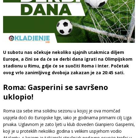
U subotu nas očekuje nekoliko sjajnih utakmica diljem
Europe, a čini se da će se derbi dana igrati na Olimpijskom
stadionu u Rimu, gdje će se suočiti Roma i Inter. Početak
ovog vrlo zanimljivog dvoboja zakazan je za 20:45 sati.
Roma: Gasperini se savršeno
uklopio!
Roma iza sebe ima solidnu sezonu u kojoj je ova momčad
uspjela doći do Europske lige, iako je godinama primarni cilj Liga
prvaka. Uglavnom je zato ljeti u klub doveden Gianpiero Gasperini,
koji je u proteklih nekoliko godina s velikim uspjehom vodio
Atalantu, s kojom je talijanski stručnjak nedavno osvojio trofej u