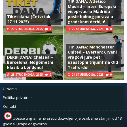
TIP DANA: Atletico
Madrid – Inter: Europski
viceprvaci u Madridu
Tiket dana (Četvrtak,
posle bolnog poraza u
27.11.2025)
gradskom derbiju!
27 STUDENOGA, 2025
0
26 STUDENOGA, 2025
0
TIP DANA: Manchester
United – Everton: Crveni
DERBI DANA: Chelsea –
vragovi jure peti
Barcelona: Nogometni
uzastopni trijumf na Old
klasik u Londonu!
Traffordu!
25 STUDENOGA, 2025
0
24 STUDENOGA, 2025
0
O Nama
Politika privatnosti
Kontakt
Učešće u igrama na sreću dozvoljeno je osobama starijim od 18
godina. Igrajte odgovorno.