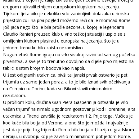
drugom najkvalitetnijem europskom klupskom natjecanju.
Tijekom ljeta bilo je nekoliko vrlo zanimljivih dolazaka u rimsku
prijestolnicu i na prvi pogled možemo reći da je momčad Rome
još jača nego što je bila prošle sezone, u kojoj je legendarni
Claudio Ranieri preuzeo klub u vrlo teškoj situaciji i uspio se s
omiljenim klubom plasirati u europska natjecanja, što je u
jednom trenutku bilo zaista nezamislivo.
Nogometaši Rome igraju na vrlo visokoj razini od samog početka
prvenstva, a sve je to trenutno dovoljno da dijele prvo mjesto na
tablici s istim brojem bodova kao Napoli.
U šest odigranih utakmica, bivši talijanski prvak ostvario je pet
trijumfa uz samo jedan poraz, a to je bilo iznad svih očekivanja
na Olimpicu u Torinu, kada su Bikovi slavili minimalnim
rezultatom.
U prošlom kolu, družina Gian Piera Gasperinija ostvarila je vrlo
važan trijumf na nimalo ugodnom gostovanju kod Fiorentine, a ta
utakmica u Firenci završila je rezultatom 1:2. Prije toga, Vučica je
kod kuće bila bolja od Verone, a ono što je možda i najvažnije
jest da je prije tog trijumfa Roma bila bolja od Lazija u gradskom
derbiju, u dvoboju koji je završio minimalnom pobjedom Rome.