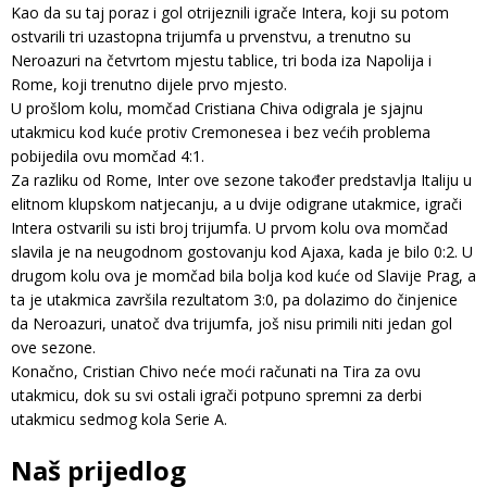
Kao da su taj poraz i gol otrijeznili igrače Intera, koji su potom
ostvarili tri uzastopna trijumfa u prvenstvu, a trenutno su
Neroazuri na četvrtom mjestu tablice, tri boda iza Napolija i
Rome, koji trenutno dijele prvo mjesto.
U prošlom kolu, momčad Cristiana Chiva odigrala je sjajnu
utakmicu kod kuće protiv Cremonesea i bez većih problema
pobijedila ovu momčad 4:1.
Za razliku od Rome, Inter ove sezone također predstavlja Italiju u
elitnom klupskom natjecanju, a u dvije odigrane utakmice, igrači
Intera ostvarili su isti broj trijumfa. U prvom kolu ova momčad
slavila je na neugodnom gostovanju kod Ajaxa, kada je bilo 0:2. U
drugom kolu ova je momčad bila bolja kod kuće od Slavije Prag, a
ta je utakmica završila rezultatom 3:0, pa dolazimo do činjenice
da Neroazuri, unatoč dva trijumfa, još nisu primili niti jedan gol
ove sezone.
Konačno, Cristian Chivo neće moći računati na Tira za ovu
utakmicu, dok su svi ostali igrači potpuno spremni za derbi
utakmicu sedmog kola Serie A.
Naš prijedlog