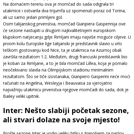
Na domaćem terenu ova je momčad do sada odigrala tri
utakmice i ostvarila dva trijumfa uz spomenuti poraz od Torina,
ali uz samo jedan primljeni gol.
Osim talijanskog prvenstva, momčad Gianpiera Gasperinija ove
će sezone nastupiti u drugom najkvalitetnijem europskom
klupskom natjecanju gdje Rimljani imaju najviše moguće ciljeve. U
prvom kolu Europske lige talijanski je predstavnik slavio u vrlo
teškom gostovanju kod Nice, ta je utakmica na Azurnoj obali
završila rezultatom 1:2. Međutim, drugi francuski predstavnik bio
je koban za Rimljane, a to je bila momčad Lillea, koja je pomalo
neočekivano slavila na Olimpijskom stadionu minimalnim
rezultatom. Što se tiče izostanaka, Gianpiero Gasperini neće moći
računati na Angelina, Wesleyja i Beauvaisa za vjerojatno
najvažniju utakmicu prvenstva njegove momčadi do sada, dok je
Bailey veliki upitnik.
Inter: Nešto slabiji početak sezone,
ali stvari dolaze na svoje mjesto!
Prošle sezone Inter je vodio veliku bitku s Napolijem za naslov