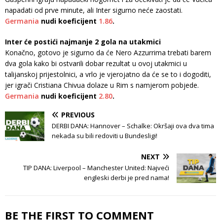
napadati od prve minute, ali Inter sigurno neće zaostati.
Germania
nudi koeficijent
1.86
.
Inter će postići najmanje 2 gola na utakmici
Konačno, gotovo je sigurno da će Nero Azzurrima trebati barem
dva gola kako bi ostvarili dobar rezultat u ovoj utakmici u
talijanskoj prijestolnici, a vrlo je vjerojatno da će se to i dogoditi,
jer igrači Cristiana Chivua dolaze u Rim s namjerom pobjede.
Germania
nudi koeficijent
2.80
.
PREVIOUS
DERBI DANA: Hannover – Schalke: Okršaji ova dva tima
nekada su bili redoviti u Bundesligi!
NEXT
TIP DANA: Liverpool – Manchester United: Najveći
engleski derbi je pred nama!
BE THE FIRST TO COMMENT