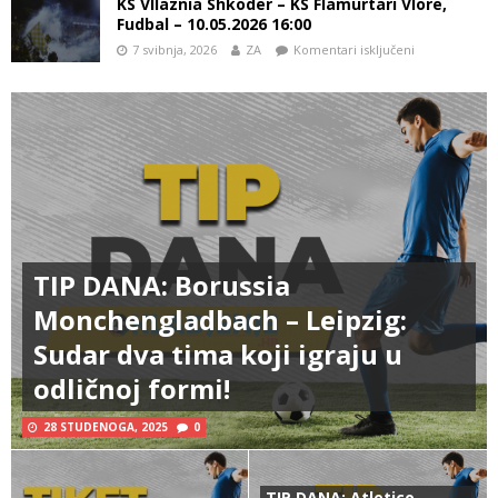
KS Vllaznia Shkodër – KS Flamurtari Vlorë,
Fudbal – 10.05.2026 16:00
7 svibnja, 2026
ZA
Komentari isključeni
TIP DANA: Borussia
Monchengladbach – Leipzig:
Sudar dva tima koji igraju u
odličnoj formi!
28 STUDENOGA, 2025
0
TIP DANA: Atletico