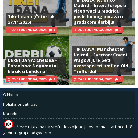
Madrid – Inter: Europski
viceprvaci u Madridu
Tiket dana (Četvrtak,
posle bolnog poraza u
27.11.2025)
gradskom derbiju!
27 STUDENOGA, 2025
0
26 STUDENOGA, 2025
0
TIP DANA: Manchester
United – Everton: Crveni
DERBI DANA: Chelsea –
vragovi jure peti
Barcelona: Nogometni
uzastopni trijumf na Old
klasik u Londonu!
Traffordu!
25 STUDENOGA, 2025
0
24 STUDENOGA, 2025
0
O Nama
Politika privatnosti
Kontakt
Učešće u igrama na sreću dozvoljeno je osobama starijim od 18
godina. Igrajte odgovorno.