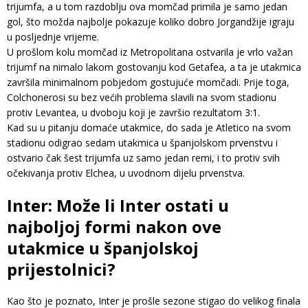
trijumfa, a u tom razdoblju ova momčad primila je samo jedan
gol, što možda najbolje pokazuje koliko dobro Jorgandžije igraju
u posljednje vrijeme.
U prošlom kolu momčad iz Metropolitana ostvarila je vrlo važan
trijumf na nimalo lakom gostovanju kod Getafea, a ta je utakmica
završila minimalnom pobjedom gostujuće momčadi. Prije toga,
Colchonerosi su bez većih problema slavili na svom stadionu
protiv Levantea, u dvoboju koji je završio rezultatom 3:1.
Kad su u pitanju domaće utakmice, do sada je Atletico na svom
stadionu odigrao sedam utakmica u španjolskom prvenstvu i
ostvario čak šest trijumfa uz samo jedan remi, i to protiv svih
očekivanja protiv Elchea, u uvodnom dijelu prvenstva.
Inter: Može li Inter ostati u
najboljoj formi nakon ove
utakmice u španjolskoj
prijestolnici?
Kao što je poznato, Inter je prošle sezone stigao do velikog finala