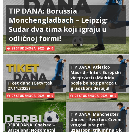
TIP DANA: Borussia
Monchengladbach – Leipzig:
Sudar dva tima koji igraju u
odličnoj formi!
28 STUDENOGA, 2025
0
TIP DANA: Atletico
Madrid – Inter: Europski
viceprvaci u Madridu
Tiket dana (Četvrtak,
posle bolnog poraza u
27.11.2025)
gradskom derbiju!
27 STUDENOGA, 2025
0
26 STUDENOGA, 2025
0
TIP DANA: Manchester
United – Everton: Crveni
DERBI DANA: Chelsea –
vragovi jure peti
Barcelona: Nogometni
uzastopni trijumf na Old