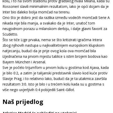
kolu, i to na svom stadionu protiv gradskog rivala Milana, kada su
Rossoneri slavili minimalnim rezultatom, iako je opći dojam da je
Inter bio daleko bolja momčad na terenu.
Ono što je dobro jest da razlika između vodećih momčadi Serie A
nikada nije bila manja, a svakako da je Inter, unatoč tom
neugodnom porazu u milanskom derbiju, i dalje glavni favorit za
Scudetto.
Što se tiče Lige prvaka, nema se što kritizirati igračima Intera
zbog njihovih nastupa u najkvalitetnijem europskom klupskom
natjecanju, budući da je prije ovog kola ova momčad bila
izjednačena na prvom mjestu tablice s istim brojem bodova kao
Bayern München i Arsenal.
Sve je počelo trijumfom u prvom kolu u gostima kod Ajaxa, kada
je bilo 0:2, a zatim je talijanski predstavnik slavio kod kuće protiv
Slavije Prag, i to relativno lako, budući da je ta utakmica završila
rezultatom 3:0. Isto je bilo i u trećem kolu kada su u gostima s
više nego uvjerljivih 0:4 pobijedili Saint-Gillot.
Naš prijedlog