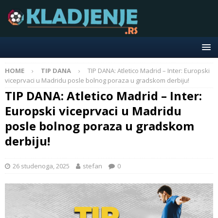
HOME
TIP DANA
TIP DANA: Atletico Madrid – Inter: Europski
viceprvaci u Madridu posle bolnog poraza u gradskom derbiju!
TIP DANA: Atletico Madrid – Inter:
Europski viceprvaci u Madridu
posle bolnog poraza u gradskom
derbiju!
26 studenoga, 2025
stefan
0