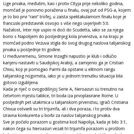
Lige prvaka, međutim, kao i protiv Cityja prije nekoliko godina,
momčad je ponovno poražena u finalu, ovaj put od PSG-a, kojem
je to bio prvi “rani” trofej, u zaista spektakularnom finalu koje je
francuski predstavnik osvojio s više nego uvjerljivih 5:0.
Nažalost, Inter nije uspio ni doći do Scudetta, iako se za njega
borio s Napolijem do posljednjeg kola prvenstva, a na kraju je
momčad podno Vezuva stigla do svog drugog naslova talijanskog
prvaka u posljednje tri godine.
U međuvremenu, Simone Inzaghi napustio je klub i odlučio
karijeru nastaviti u Saudijskoj Arabiji, a zamijenio ga je Cristian
Chivu, koji je pomogao Parmi da opstane u elitnom rangu
talijanskog nogometa, iako je u jednom trenutku situacija bila
gotovo izgubljena.
Kada je riječ o ovogodišnjoj Serie A, Neroazuri su trenutno na
četvrtom mjestu tablice, tri boda iza prvoplasirane Rome. U
posljednjih pet utakmica u talijanskom prvenstvu, igrači Cristiana
Chivua ostvarili su tri trijumfa, ali i dva poraza, i to protiv dva
izravna konkurenta u borbi za naslov talijanskog prvaka.
Sve je počelo porazom u gostima kod Napolija, kada je bilo 3:1,
nakon čega su Neroazuri vezali tri trijumfa porazom u prošlom