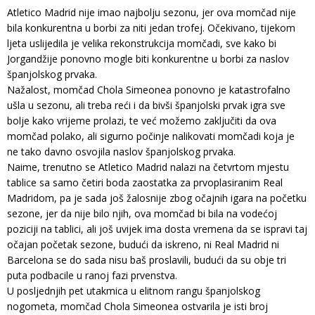
Atletico Madrid nije imao najbolju sezonu, jer ova momčad nije
bila konkurentna u borbi za niti jedan trofej. Očekivano, tijekom
ljeta uslijedila je velika rekonstrukcija momčadi, sve kako bi
Jorgandžije ponovno mogle biti konkurentne u borbi za naslov
španjolskog prvaka.
Nažalost, momčad Chola Simeonea ponovno je katastrofalno
ušla u sezonu, ali treba reći i da bivši španjolski prvak igra sve
bolje kako vrijeme prolazi, te već možemo zaključiti da ova
momčad polako, ali sigurno počinje nalikovati momčadi koja je
ne tako davno osvojila naslov španjolskog prvaka.
Naime, trenutno se Atletico Madrid nalazi na četvrtom mjestu
tablice sa samo četiri boda zaostatka za prvoplasiranim Real
Madridom, pa je sada još žalosnije zbog očajnih igara na početku
sezone, jer da nije bilo njih, ova momčad bi bila na vodećoj
poziciji na tablici, ali još uvijek ima dosta vremena da se ispravi taj
očajan početak sezone, budući da iskreno, ni Real Madrid ni
Barcelona se do sada nisu baš proslavili, budući da su obje tri
puta podbacile u ranoj fazi prvenstva.
U posljednjih pet utakmica u elitnom rangu španjolskog
nogometa, momčad Chola Simeonea ostvarila je isti broj