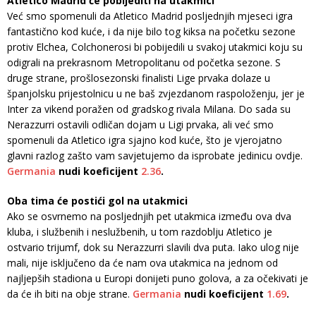
Atletico Madrid će pobijediti na utakmici
Već smo spomenuli da Atletico Madrid posljednjih mjeseci igra
fantastično kod kuće, i da nije bilo tog kiksa na početku sezone
protiv Elchea, Colchonerosi bi pobijedili u svakoj utakmici koju su
odigrali na prekrasnom Metropolitanu od početka sezone. S
druge strane, prošlosezonski finalisti Lige prvaka dolaze u
španjolsku prijestolnicu u ne baš zvjezdanom raspoloženju, jer je
Inter za vikend poražen od gradskog rivala Milana. Do sada su
Nerazzurri ostavili odličan dojam u Ligi prvaka, ali već smo
spomenuli da Atletico igra sjajno kod kuće, što je vjerojatno
glavni razlog zašto vam savjetujemo da isprobate jedinicu ovdje.
Germania
nudi koeficijent
2.36
.
Oba tima će postići gol na utakmici
Ako se osvrnemo na posljednjih pet utakmica između ova dva
kluba, i službenih i neslužbenih, u tom razdoblju Atletico je
ostvario trijumf, dok su Nerazzurri slavili dva puta. Iako ulog nije
mali, nije isključeno da će nam ova utakmica na jednom od
najljepših stadiona u Europi donijeti puno golova, a za očekivati ​​je
da će ih biti na obje strane.
Germania
nudi koeficijent
1.69
.