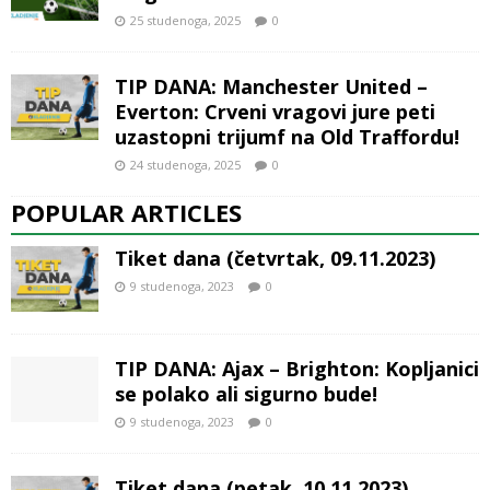
25 studenoga, 2025
0
TIP DANA: Manchester United –
Everton: Crveni vragovi jure peti
uzastopni trijumf na Old Traffordu!
24 studenoga, 2025
0
POPULAR ARTICLES
Tiket dana (četvrtak, 09.11.2023)
9 studenoga, 2023
0
TIP DANA: Ajax – Brighton: Kopljanici
se polako ali sigurno bude!
9 studenoga, 2023
0
Tiket dana (petak, 10.11.2023)