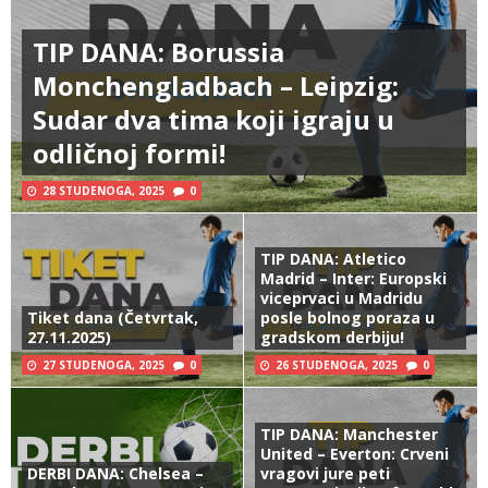
TIP DANA: Borussia
Monchengladbach – Leipzig:
Sudar dva tima koji igraju u
odličnoj formi!
28 STUDENOGA, 2025
0
TIP DANA: Atletico
Madrid – Inter: Europski
viceprvaci u Madridu
Tiket dana (Četvrtak,
posle bolnog poraza u
27.11.2025)
gradskom derbiju!
27 STUDENOGA, 2025
0
26 STUDENOGA, 2025
0
TIP DANA: Manchester
United – Everton: Crveni
DERBI DANA: Chelsea –
vragovi jure peti