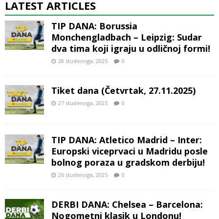
LATEST ARTICLES
TIP DANA: Borussia
Monchengladbach – Leipzig: Sudar
dva tima koji igraju u odličnoj formi!
28 studenoga, 2025
0
Tiket dana (Četvrtak, 27.11.2025)
27 studenoga, 2025
0
TIP DANA: Atletico Madrid – Inter:
Europski viceprvaci u Madridu posle
bolnog poraza u gradskom derbiju!
26 studenoga, 2025
0
DERBI DANA: Chelsea – Barcelona:
Nogometni klasik u Londonu!